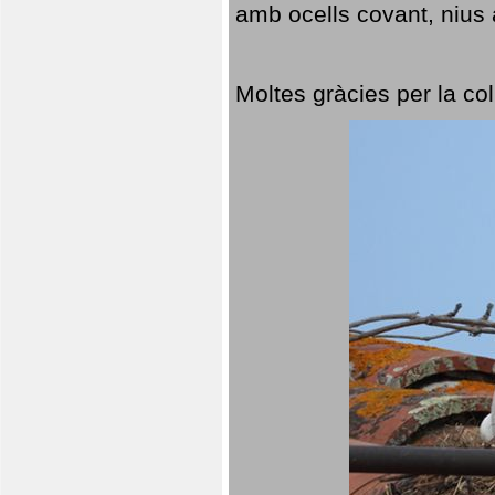
amb ocells covant, nius a
Moltes gràcies per la col