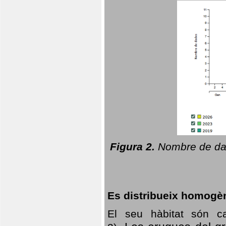
Figura 2.
Nombre de dad
Es distribueix homogè
El seu hàbitat són c