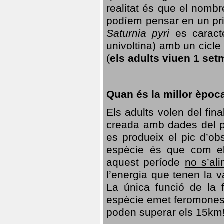
realitat és que el nomb
podíem pensar en un princ
Saturnia pyri
es caracte
univoltina) amb un cicle 
(
els adults viuen 1 set
Quan és la millor èpoc
Els adults volen del fin
creada amb dades del po
es produeix el pic d’ob
espècie és que com el
aquest període
no s’al
l’energia que tenen la 
La única funció de la f
espècie emet feromones
poden superar els 15km