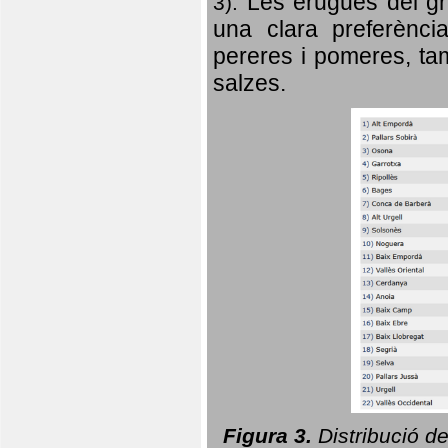
Les erugues del gr
3).
una clara preferència
pereres i pomeres, tam
salzes.
Figura 3.
Distribució d