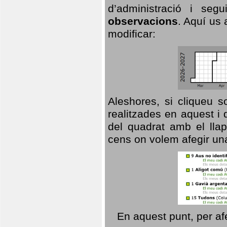
d’administració i se
observacions
. Aquí us 
modificar:
Aleshores, si cliqueu s
realitzades en aquest i
del quadrat amb el llap
cens on volem afegir un
En aquest punt, per af