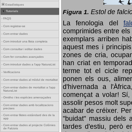
Estadístiques
Estol de falci
Figura 1.
Tutorials
-
FAQS
La fenologia del
fa
-
Com registrar-se
comprimides entre els o
-
Com entrar dades
exemplars arriben habi
-
Com introduir una llista completa
aquest mes i principis
-
Com consultar i editar dades
zones de cria, ocupan
-
Com fer consultes avançades
han criat en tempora
-
Com introduir dades a l'app NaturaList
terme tot el cicle rep
-
Verificacions
ponen els ous, alime
-
Com entrar dades al mòdul de mortalitat
d'hivernada a l'Àfric
-
Com entrar dades de mortalitat a l'app
NaturaList
començat a volar! Sí, 
-
Ornitho i les espècies amenaçades
assolir pesos molt supe
-
Com entrar dades amb localitzacions
precises
acabar de créixer. Per 
-
Com entrar llistes estàndard des de la
"buidat" massiu dels a
app
tardes d'estiu, però e
-
Com entrar dades al projecte Colònies
de Falciots