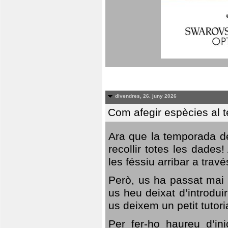
divendres, 26. juny 2026
Com afegir espècies al 
Ara que la temporada de
recollir totes les dades
les féssiu arribar a trav
Però, us ha passat mai 
us heu deixat d’introdu
us deixem un petit tutor
Per fer-ho haureu d’in