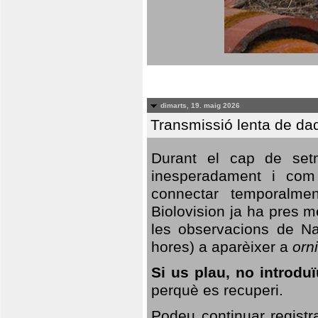
dimarts, 19. maig 2026
Transmissió lenta de da
Durant el cap de setm
inesperadament i com 
connectar temporalme
Biolovision ja ha pres 
les observacions de Na
hores) a aparèixer a
orni
Si us plau, no introd
perquè es recuperi.
Podeu continuar registr