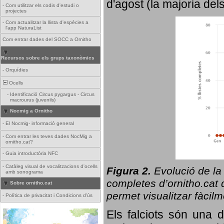
d'agost (la majoria del
-
Com utilitzar els codis d'estudi o
projectes
-
Com actualitzar la llista d'espècies a
l'app NaturaList
Com entrar dades del SOCC a Ornitho
Recursos sobre els grups taxonòmics
-
Orquídies
Ocells
-
Identificació Circus pygargus - Circus
macrourus (juvenils)
Nocmig a Ornitho
-
El Nocmig- informació general
-
Com entrar les teves dades NocMig a
ornitho.cat?
-
Guia introductòria NFC
-
Catàleg visual de vocalitzacions d'ocells
Figura 2.
Evolució de la
amb sonograma
completes d’ornitho.cat q
Sobre ornitho.cat
permet visualitzar fàcilm
-
Política de privacitat i Condicions d'ús
Els falciots són una 