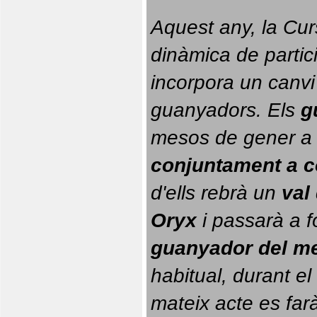
Aquest any, la Cur
dinàmica de partici
incorpora un canvi
guanyadors. 
Els 
g
conjuntament a 
d'ells rebrà un 
val
Oryx
 i passarà a f
guanyador del m
habitual, durant el 
mateix acte es farà