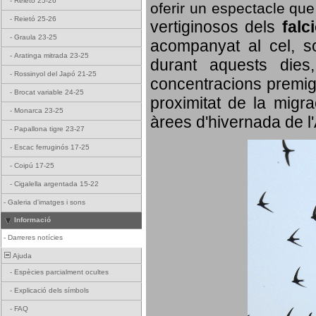
-
Reietó 25-26
oferir un espectacle qu
-
Reietó 25-26
vertiginosos dels
falc
-
Graula 23-25
acompanyat al cel, so
-
Aratinga mitrada 23-25
durant aquests dies
-
Rossinyol del Japó 21-25
concentracions premigr
-
Brocat variable 24-25
proximitat de la migra
-
Monarca 23-25
àrees d'hivernada de l
-
Papallona tigre 23-27
-
Escac ferruginós 17-25
-
Coipú 17-25
-
Cigalella argentada 15-22
-
Galeria d'imatges i sons
Informació
-
Darreres notícies
Ajuda
-
Espècies parcialment ocultes
-
Explicació dels símbols
-
FAQ