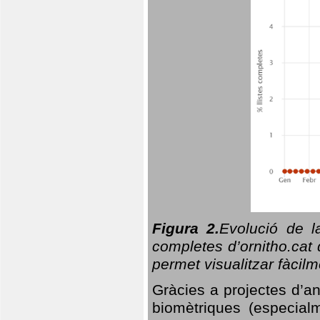
Figura 2.
Evolució de l
completes d’ornitho.cat 
permet visualitzar fàcilm
Gràcies a projectes d’a
biomètriques (especialm