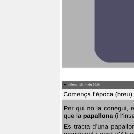
dilluns, 18. maig 2026
Comença l’època (breu) d
Per qui no la conegui, 
que la
papallona
(i l’in
Es tracta d’una papallo
meridional i nord d’Àfri