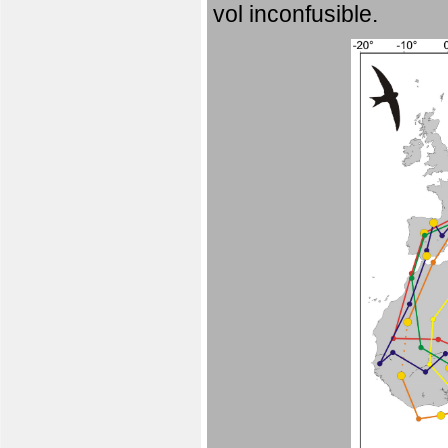
vol inconfusible.