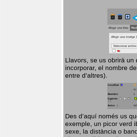
Llavors, se us obrirà un
incorporar, el nombre de
entre d’altres).
Des d’aquí només us que
exemple, un picor verd ib
sexe, la distància o ba