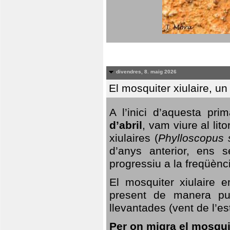
divendres, 8. maig 2026
El mosquiter xiulaire, u
A l’inici d’aquesta pr
d’abril
, vam viure al li
xiulaires (
Phylloscopus s
d’anys anterior, ens s
progressiu a la freqüènc
El mosquiter xiulaire 
present de manera pun
llevantades (vent de l’est
Per on migra el mosquit