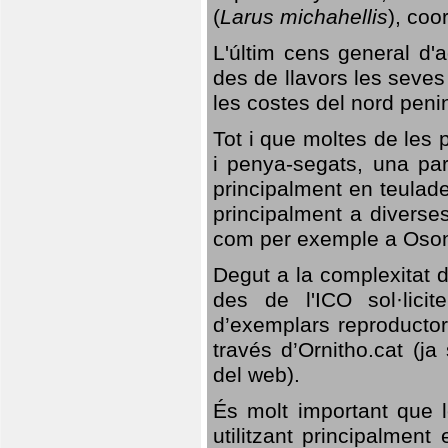
(
Larus michahellis
), coo
L'últim cens general d'a
des de llavors les seves
les costes del nord peni
Tot i que moltes de les p
i penya-segats, una par
principalment en teulad
principalment a diverses
com per exemple a Oso
Degut a la complexitat d
des de l'ICO sol·lici
d’exemplars reproductor
través d’Ornitho.cat (ja
del web).
És molt important que 
utilitzant principalment