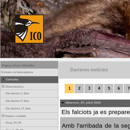
Pàgina d'inici d'Ornitho
Darreres notícies
Entitats col·laboradores
Consulta
Observacions
1
2
3
4
5
6
7
-
Els darrers 2 dies
-
Els darrers 5 dies
dimecres, 29. juliol 2026
-
Els darrers 15 dies
Els falciots ja es prepar
Dades i anàlisis
-
Grua 25-26
Amb l'arribada de la se