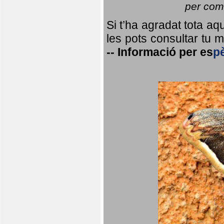
per coma
Si t’ha agradat tota a
les pots consultar tu ma
--
Informació per
es
p