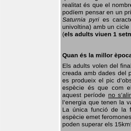
realitat és que el nomb
podíem pensar en un princ
Saturnia pyri
es caracte
univoltina) amb un cicle 
(
els adults viuen 1 set
Quan és la millor èpoc
Els adults volen del fin
creada amb dades del po
es produeix el pic d’ob
espècie és que com el
aquest període
no s’al
l’energia que tenen la 
La única funció de la f
espècie emet feromones
poden superar els 15km