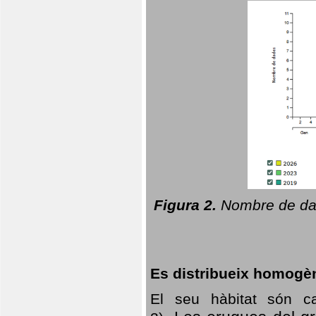
Figura 2.
Nombre de dad
Es distribueix homogè
El seu hàbitat són c