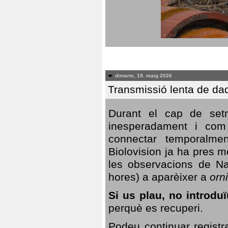
dimarts, 19. maig 2026
Transmissió lenta de da
Durant el cap de setm
inesperadament i com 
connectar temporalme
Biolovision ja ha pres 
les observacions de Na
hores) a aparèixer a
orni
Si us plau, no introd
perquè es recuperi.
Podeu continuar registr