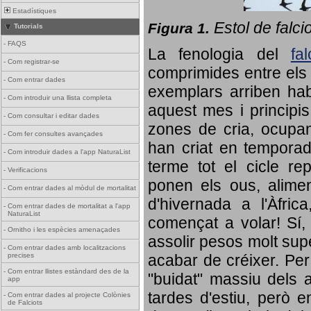
Estadístiques
Estol de falci
Figura 1.
Tutorials
-
FAQS
La fenologia del
fa
-
Com registrar-se
comprimides entre els o
-
Com entrar dades
exemplars arriben habi
-
Com introduir una llista completa
aquest mes i principis
-
Com consultar i editar dades
zones de cria, ocupan
-
Com fer consultes avançades
han criat en tempora
-
Com introduir dades a l'app NaturaList
terme tot el cicle rep
-
Verificacions
ponen els ous, alime
-
Com entrar dades al mòdul de mortalitat
d'hivernada a l'Àfric
-
Com entrar dades de mortalitat a l'app
NaturaList
començat a volar! Sí, 
-
Ornitho i les espècies amenaçades
assolir pesos molt supe
-
Com entrar dades amb localitzacions
precises
acabar de créixer. Per 
-
Com entrar llistes estàndard des de la
"buidat" massiu dels a
app
tardes d'estiu, però e
-
Com entrar dades al projecte Colònies
de Falciots