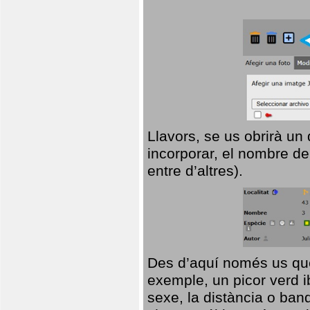
Llavors, se us obrirà un
incorporar, el nombre de
entre d’altres).
Des d’aquí només us que
exemple, un picor verd ib
sexe, la distància o ba