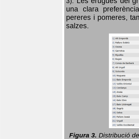
Les erugues del gr
3).
una clara preferència
pereres i pomeres, tam
salzes.
Figura 3.
Distribució d