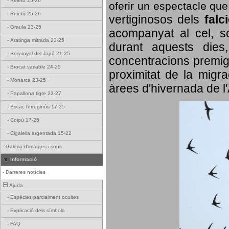
-
Reietó 25-26
oferir un espectacle qu
-
Reietó 25-26
vertiginosos dels
falc
-
Graula 23-25
acompanyat al cel, so
-
Aratinga mitrada 23-25
durant aquests dies
-
Rossinyol del Japó 21-25
concentracions premigr
-
Brocat variable 24-25
proximitat de la migra
-
Monarca 23-25
àrees d'hivernada de l
-
Papallona tigre 23-27
-
Escac ferruginós 17-25
-
Coipú 17-25
-
Cigalella argentada 15-22
-
Galeria d'imatges i sons
Informació
-
Darreres notícies
Ajuda
-
Espècies parcialment ocultes
-
Explicació dels símbols
-
FAQ