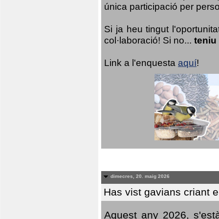
única participació per person
Si ja heu tingut l'oportuni
col·laboració! Si no...
teniu
Link a l'enquesta
aquí
!
dimecres, 20. maig 2026
Has vist gavians criant 
Aquest any 2026, s'est