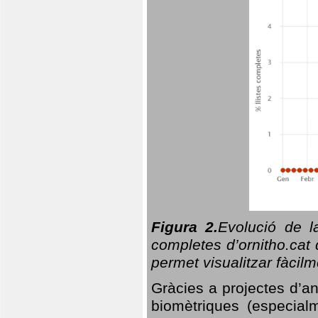
Figura 2.
Evolució de l
completes d’ornitho.cat 
permet visualitzar fàcilm
Gràcies a projectes d’a
biomètriques (especialm