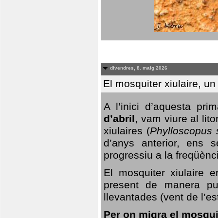
divendres, 8. maig 2026
El mosquiter xiulaire, u
A l’inici d’aquesta pr
d’abril
, vam viure al li
xiulaires (
Phylloscopus s
d’anys anterior, ens s
progressiu a la freqüènc
El mosquiter xiulaire 
present de manera pun
llevantades (vent de l’est
Per on migra el mosquit