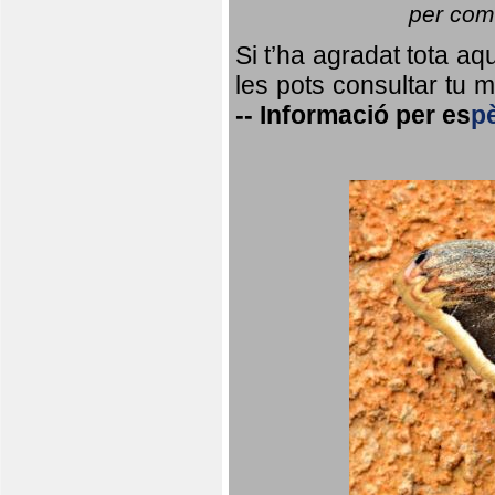
per coma
Si t’ha agradat tota a
les pots consultar tu ma
--
Informació per
es
p