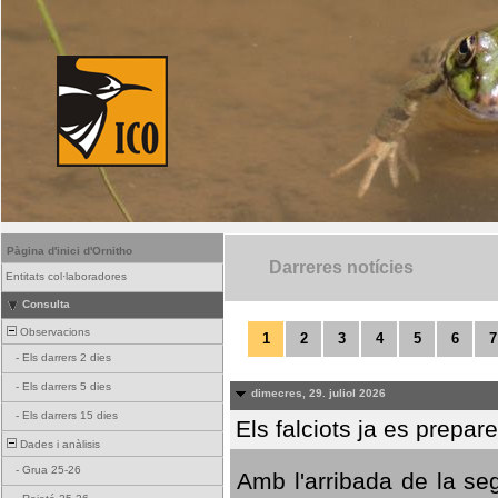
Pàgina d'inici d'Ornitho
Darreres notícies
Entitats col·laboradores
Consulta
Observacions
1
2
3
4
5
6
7
-
Els darrers 2 dies
-
Els darrers 5 dies
dimecres, 29. juliol 2026
-
Els darrers 15 dies
Els falciots ja es prepar
Dades i anàlisis
-
Grua 25-26
Amb l'arribada de la se