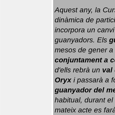
Aquest any, la Cur
dinàmica de partici
incorpora un canvi
guanyadors. 
Els 
g
conjuntament a 
d'ells rebrà un 
val
Oryx
 i passarà a f
guanyador del m
habitual, durant el 
mateix acte es farà