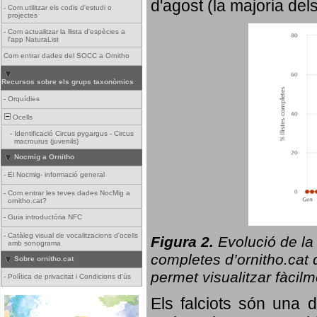
d'agost (la majoria del
-
Com utilitzar els codis d'estudi o
projectes
-
Com actualitzar la llista d'espècies a
l'app NaturaList
Com entrar dades del SOCC a Ornitho
Recursos sobre els grups taxonòmics
-
Orquídies
Ocells
-
Identificació Circus pygargus - Circus
macrourus (juvenils)
Nocmig a Ornitho
-
El Nocmig- informació general
-
Com entrar les teves dades NocMig a
ornitho.cat?
-
Guia introductòria NFC
-
Catàleg visual de vocalitzacions d'ocells
Figura 2.
Evolució de la
amb sonograma
completes d’ornitho.cat q
Sobre ornitho.cat
permet visualitzar fàcilm
-
Política de privacitat i Condicions d'ús
Els falciots són una 