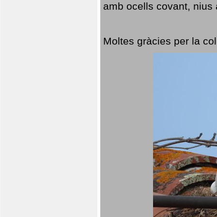
amb ocells covant, nius a
Moltes gràcies per la col