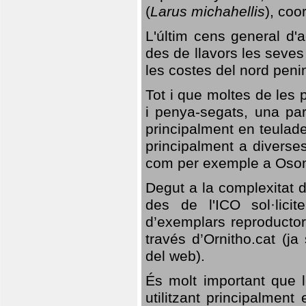
(
Larus michahellis
), coo
L'últim cens general d'a
des de llavors les seves
les costes del nord peni
Tot i que moltes de les p
i penya-segats, una par
principalment en teulad
principalment a diverses
com per exemple a Oso
Degut a la complexitat d
des de l'ICO sol·lici
d’exemplars reproductor
través d’Ornitho.cat (ja
del web).
És molt important que 
utilitzant principalment