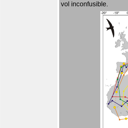
vol inconfusible.