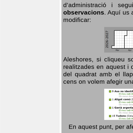
d’administració i se
observacions
. Aquí us 
modificar:
Aleshores, si cliqueu s
realitzades en aquest i
del quadrat amb el llap
cens on volem afegir un
En aquest punt, per af