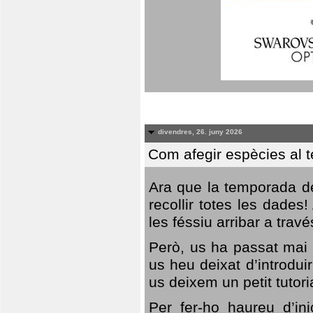
divendres, 26. juny 2026
Com afegir espècies al 
Ara que la temporada de
recollir totes les dades
les féssiu arribar a trav
Però, us ha passat mai 
us heu deixat d’introdu
us deixem un petit tutor
Per fer-ho haureu d’in