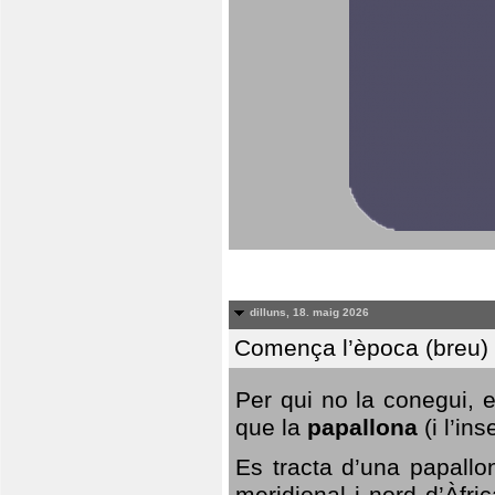
dilluns, 18. maig 2026
Comença l’època (breu) d
Per qui no la conegui, 
que la
papallona
(i l’in
Es tracta d’una papallo
meridional i nord d’Àfri