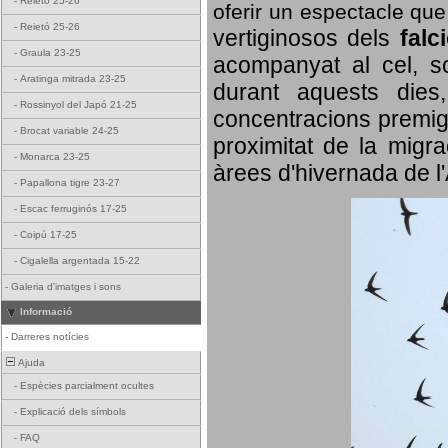
-
Reietó 25-26
oferir un espectacle qu
-
Reietó 25-26
vertiginosos dels
falc
-
Graula 23-25
acompanyat al cel, so
-
Aratinga mitrada 23-25
durant aquests dies
-
Rossinyol del Japó 21-25
concentracions premigr
-
Brocat variable 24-25
proximitat de la migra
-
Monarca 23-25
àrees d'hivernada de l
-
Papallona tigre 23-27
-
Escac ferruginós 17-25
-
Coipú 17-25
-
Cigalella argentada 15-22
-
Galeria d'imatges i sons
Informació
-
Darreres notícies
Ajuda
-
Espècies parcialment ocultes
-
Explicació dels símbols
-
FAQ