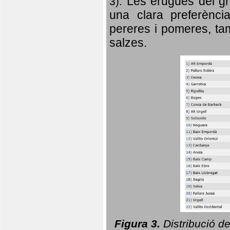
Les erugues del gr
3).
una clara preferència
pereres i pomeres, tam
salzes.
Figura 3.
Distribució d