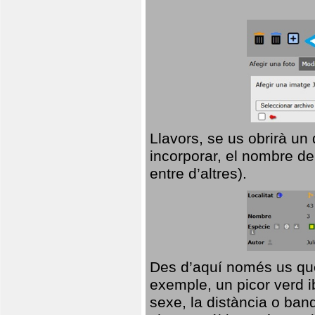
Llavors, se us obrirà un
incorporar, el nombre de
entre d’altres).
Des d’aquí només us que
exemple, un picor verd ib
sexe, la distància o ba