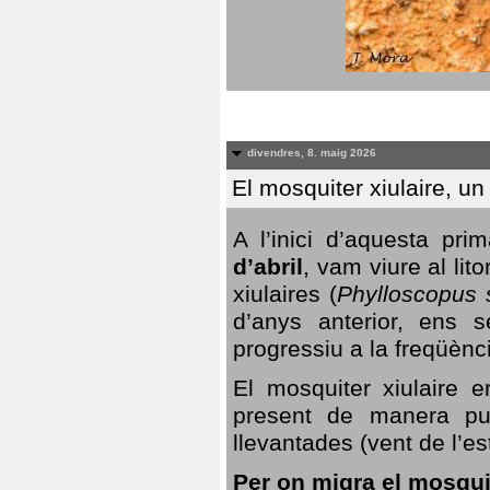
divendres, 8. maig 2026
El mosquiter xiulaire, u
A l’inici d’aquesta pr
d’abril
, vam viure al li
xiulaires (
Phylloscopus s
d’anys anterior, ens s
progressiu a la freqüènc
El mosquiter xiulaire 
present de manera pun
llevantades (vent de l’est
Per on migra el mosquit