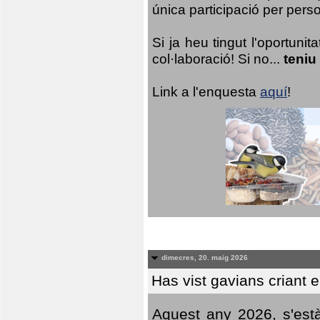
única participació per person
Si ja heu tingut l'oportuni
col·laboració! Si no...
teniu
Link a l'enquesta
aquí
!
dimecres, 20. maig 2026
Has vist gavians criant 
Aquest any 2026, s'est