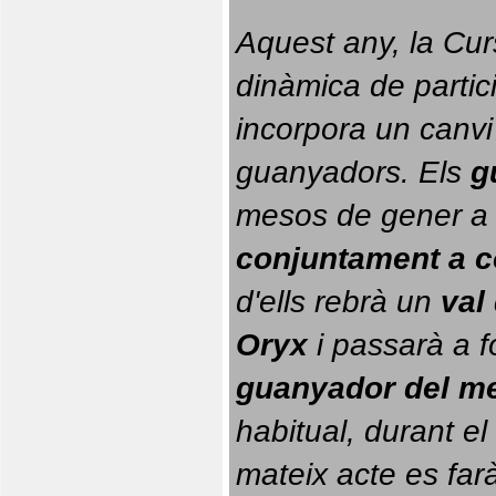
Aquest any, la Cur
dinàmica de partici
incorpora un canvi
guanyadors. 
Els 
g
conjuntament a 
d'ells rebrà un 
val
Oryx
 i passarà a f
guanyador del m
habitual, durant el 
mateix acte es farà