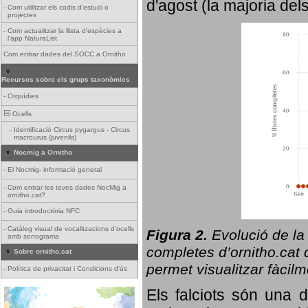
d'agost (la majoria del
-
Com utilitzar els codis d'estudi o
projectes
-
Com actualitzar la llista d'espècies a
l'app NaturaList
Com entrar dades del SOCC a Ornitho
Recursos sobre els grups taxonòmics
-
Orquídies
Ocells
-
Identificació Circus pygargus - Circus
macrourus (juvenils)
Nocmig a Ornitho
-
El Nocmig- informació general
-
Com entrar les teves dades NocMig a
ornitho.cat?
-
Guia introductòria NFC
-
Catàleg visual de vocalitzacions d'ocells
Figura 2.
Evolució de la
amb sonograma
completes d’ornitho.cat q
Sobre ornitho.cat
permet visualitzar fàcilm
-
Política de privacitat i Condicions d'ús
Els falciots són una 