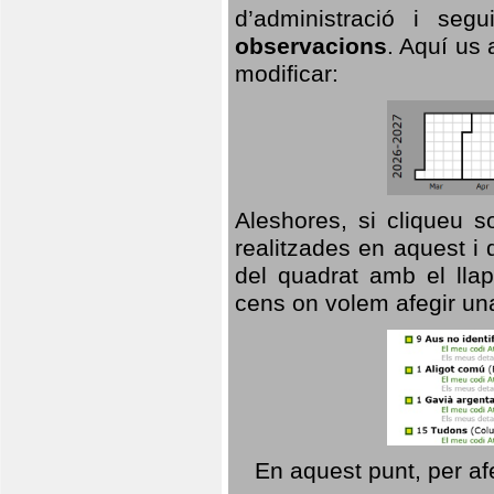
d’administració i se
observacions
. Aquí us 
modificar:
Aleshores, si cliqueu s
realitzades en aquest i
del quadrat amb el llap
cens on volem afegir un
En aquest punt, per af