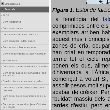
Estadístiques
Estol de falci
Figura 1.
Tutorials
-
FAQS
La fenologia del
fa
-
Com registrar-se
comprimides entre els o
-
Com entrar dades
exemplars arriben habi
-
Com introduir una llista completa
aquest mes i principis
-
Com consultar i editar dades
zones de cria, ocupan
-
Com fer consultes avançades
han criat en tempora
-
Com introduir dades a l'app NaturaList
terme tot el cicle rep
-
Verificacions
ponen els ous, alime
-
Com entrar dades al mòdul de mortalitat
d'hivernada a l'Àfric
-
Com entrar dades de mortalitat a l'app
NaturaList
començat a volar! Sí, 
-
Ornitho i les espècies amenaçades
assolir pesos molt supe
-
Com entrar dades amb localitzacions
precises
acabar de créixer. Per 
-
Com entrar llistes estàndard des de la
"buidat" massiu dels a
app
tardes d'estiu, però e
-
Com entrar dades al projecte Colònies
de Falciots