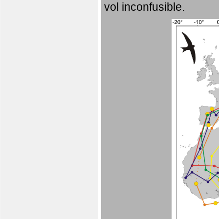
vol inconfusible.