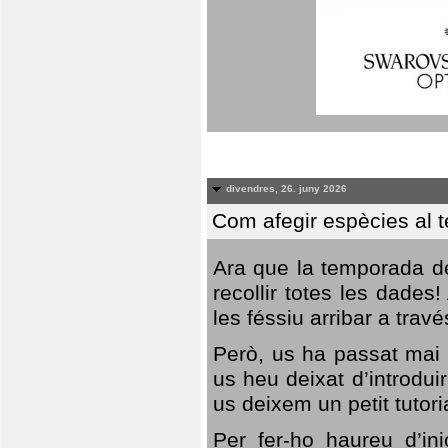
divendres, 26. juny 2026
Com afegir espècies al 
Ara que la temporada de
recollir totes les dades
les féssiu arribar a trav
Però, us ha passat mai 
us heu deixat d’introdu
us deixem un petit tutor
Per fer-ho haureu d’in