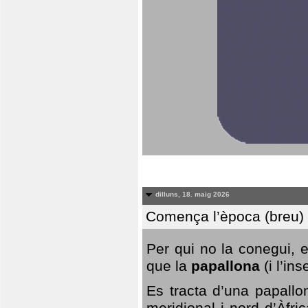
dilluns, 18. maig 2026
Comença l’època (breu) d
Per qui no la conegui, 
que la
papallona
(i l’in
Es tracta d’una papallo
meridional i nord d’Àfri