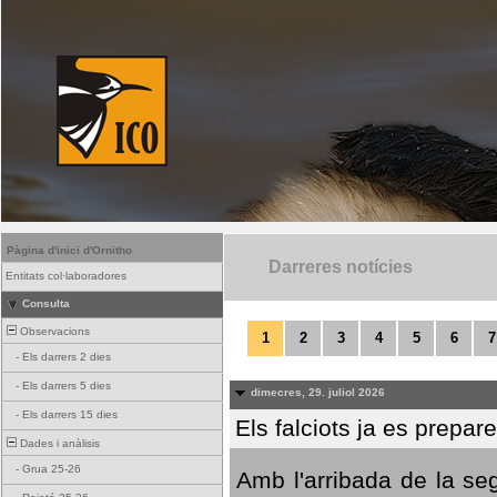
Pàgina d'inici d'Ornitho
Darreres notícies
Entitats col·laboradores
Consulta
Observacions
1
2
3
4
5
6
7
-
Els darrers 2 dies
-
Els darrers 5 dies
dimecres, 29. juliol 2026
-
Els darrers 15 dies
Els falciots ja es prepar
Dades i anàlisis
-
Grua 25-26
Amb l'arribada de la se