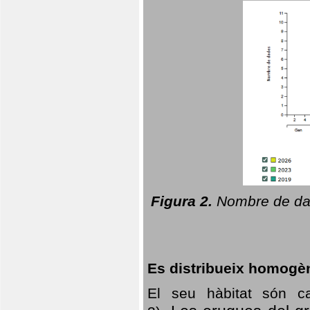
Figura 2.
Nombre de dad
Es distribueix homogè
El seu hàbitat són c