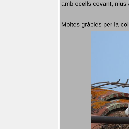
amb ocells covant, nius a
Moltes gràcies per la col