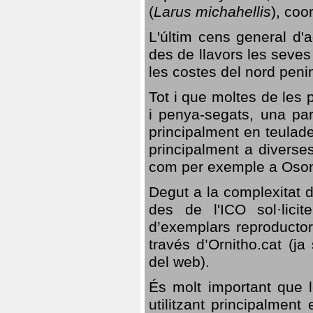
(
Larus michahellis
), coo
L'últim cens general d'a
des de llavors les seves
les costes del nord peni
Tot i que moltes de les p
i penya-segats, una par
principalment en teulad
principalment a diverses
com per exemple a Oso
Degut a la complexitat d
des de l'ICO sol·lici
d’exemplars reproductor
través d’Ornitho.cat (ja
del web).
És molt important que 
utilitzant principalment