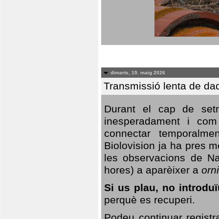
dimarts, 19. maig 2026
Transmissió lenta de da
Durant el cap de setm
inesperadament i com 
connectar temporalme
Biolovision ja ha pres 
les observacions de Na
hores) a aparèixer a
orni
Si us plau, no introd
perquè es recuperi.
Podeu continuar registr