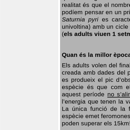
realitat és que el nomb
podíem pensar en un princ
Saturnia pyri
es caracte
univoltina) amb un cicle 
(
els adults viuen 1 set
Quan és la millor èpoc
Els adults volen del fin
creada amb dades del po
es produeix el pic d’ob
espècie és que com el
aquest període
no s’al
l’energia que tenen la 
La única funció de la f
espècie emet feromones
poden superar els 15km