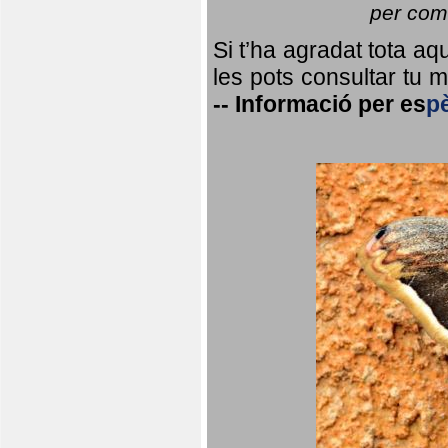
per coma
Si t’ha agradat tota a
les pots consultar tu ma
--
Informació per
es
p