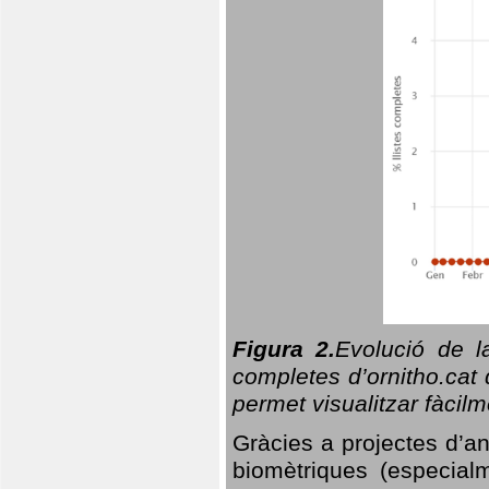
Figura 2.
Evolució de l
completes d’ornitho.cat 
permet visualitzar fàcilm
Gràcies a projectes d’a
biomètriques (especialm