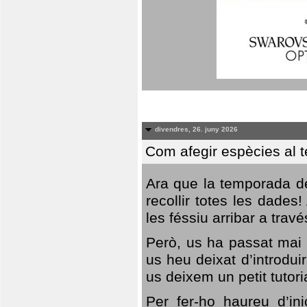
divendres, 26. juny 2026
Com afegir espècies al 
Ara que la temporada de
recollir totes les dades
les féssiu arribar a trav
Però, us ha passat mai 
us heu deixat d’introdu
us deixem un petit tutor
Per fer-ho haureu d’in