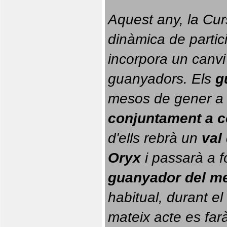
Aquest any, la Cur
dinàmica de partici
incorpora un canvi
guanyadors. 
Els 
g
conjuntament a 
d'ells rebrà un 
val
Oryx
 i passarà a f
guanyador del m
habitual, durant el 
mateix acte es farà