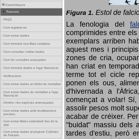
Estadístiques
Estol de falci
Figura 1.
Tutorials
-
FAQS
La fenologia del
fa
-
Com registrar-se
comprimides entre els o
-
Com entrar dades
exemplars arriben habi
-
Com introduir una llista completa
aquest mes i principis
-
Com consultar i editar dades
zones de cria, ocupan
-
Com fer consultes avançades
han criat en tempora
-
Com introduir dades a l'app NaturaList
terme tot el cicle rep
-
Verificacions
ponen els ous, alime
-
Com entrar dades al mòdul de mortalitat
d'hivernada a l'Àfric
-
Com entrar dades de mortalitat a l'app
NaturaList
començat a volar! Sí, 
-
Ornitho i les espècies amenaçades
assolir pesos molt supe
-
Com entrar dades amb localitzacions
precises
acabar de créixer. Per 
-
Com entrar llistes estàndard des de la
"buidat" massiu dels a
app
tardes d'estiu, però e
-
Com entrar dades al projecte Colònies
de Falciots