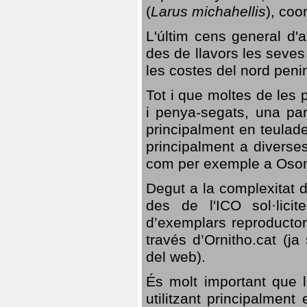
(
Larus michahellis
), coo
L'últim cens general d'a
des de llavors les seves
les costes del nord peni
Tot i que moltes de les p
i penya-segats, una par
principalment en teulad
principalment a diverses
com per exemple a Oso
Degut a la complexitat d
des de l'ICO sol·lici
d’exemplars reproductor
través d’Ornitho.cat (ja
del web).
És molt important que 
utilitzant principalment