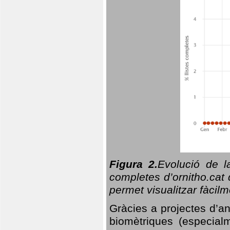
Figura 2.
Evolució de l
completes d’ornitho.cat 
permet visualitzar fàcilm
Gràcies a projectes d’a
biomètriques (especialm