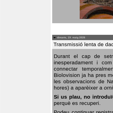
dimarts, 19. maig 2026
Transmissió lenta de da
Durant el cap de setm
inesperadament i com 
connectar temporalme
Biolovision ja ha pres 
les observacions de Na
hores) a aparèixer a
orni
Si us plau, no introd
perquè es recuperi.
Podeu continuar registr