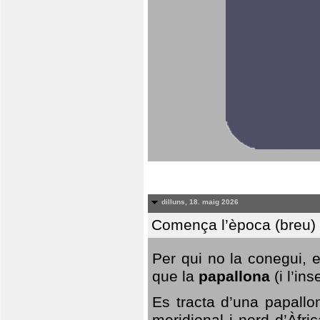
dilluns, 18. maig 2026
Comença l’època (breu) d
Per qui no la conegui, 
que la
papallona
(i l’in
Es tracta d’una papallo
meridional i nord d’Àfri