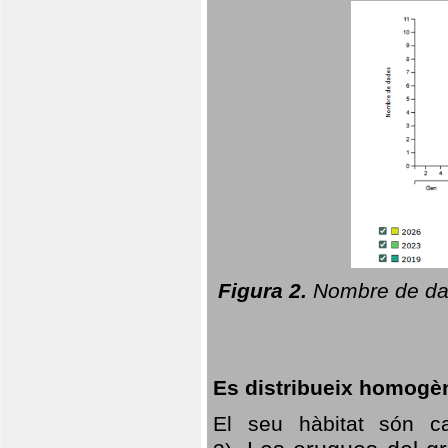
Figura 2.
Nombre de dad
Es distribueix homogè
El seu hàbitat són c