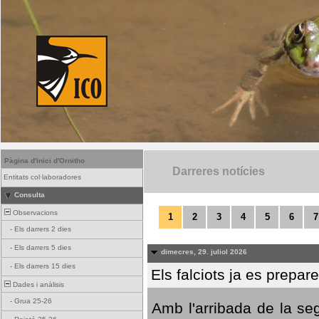
Pàgina d'inici d'Ornitho
Darreres notícies
Entitats col·laboradores
Consulta
Observacions
1
2
3
4
5
6
7
-
Els darrers 2 dies
-
Els darrers 5 dies
dimecres, 29. juliol 2026
-
Els darrers 15 dies
Els falciots ja es prepar
Dades i anàlisis
-
Grua 25-26
Amb l'arribada de la se