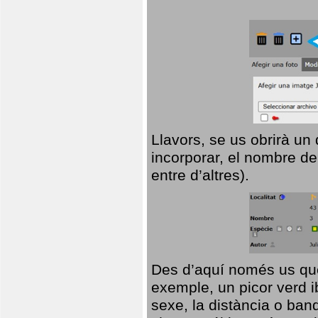
Llavors, se us obrirà un
incorporar, el nombre de
entre d’altres).
Des d’aquí només us que
exemple, un picor verd ib
sexe, la distància o ba