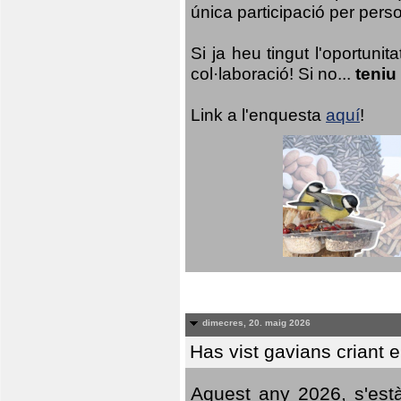
única participació per person
Si ja heu tingut l'oportuni
col·laboració! Si no...
teniu
Link a l'enquesta
aquí
!
dimecres, 20. maig 2026
Has vist gavians criant 
Aquest any 2026, s'est