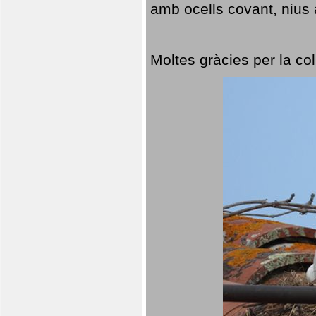
amb ocells covant, nius a
Moltes gràcies per la col