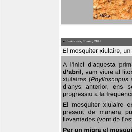
divendres, 8. maig 2026
El mosquiter xiulaire, u
A l’inici d’aquesta pr
d’abril
, vam viure al li
xiulaires (
Phylloscopus s
d’anys anterior, ens s
progressiu a la freqüènc
El mosquiter xiulaire 
present de manera pun
llevantades (vent de l’est
Per on migra el mosquit