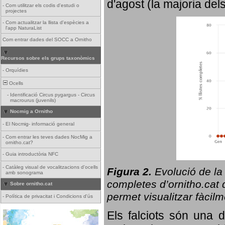
d'agost (la majoria del
-
Com utilitzar els codis d'estudi o
projectes
-
Com actualitzar la llista d'espècies a
l'app NaturaList
Com entrar dades del SOCC a Ornitho
Recursos sobre els grups taxonòmics
-
Orquídies
Ocells
-
Identificació Circus pygargus - Circus
macrourus (juvenils)
Nocmig a Ornitho
-
El Nocmig- informació general
-
Com entrar les teves dades NocMig a
ornitho.cat?
-
Guia introductòria NFC
-
Catàleg visual de vocalitzacions d'ocells
Figura 2.
Evolució de la
amb sonograma
completes d’ornitho.cat q
Sobre ornitho.cat
permet visualitzar fàcilm
-
Política de privacitat i Condicions d'ús
Els falciots són una 