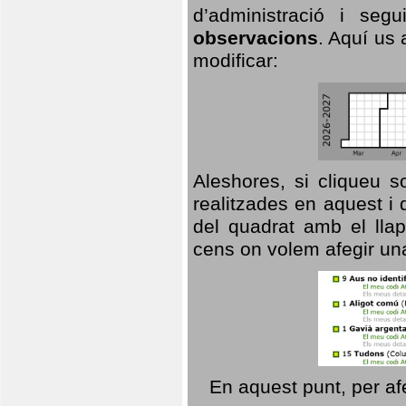
d’administració i se
observacions
. Aquí us 
modificar:
Aleshores, si cliqueu s
realitzades en aquest i
del quadrat amb el llap
cens on volem afegir un
En aquest punt, per af