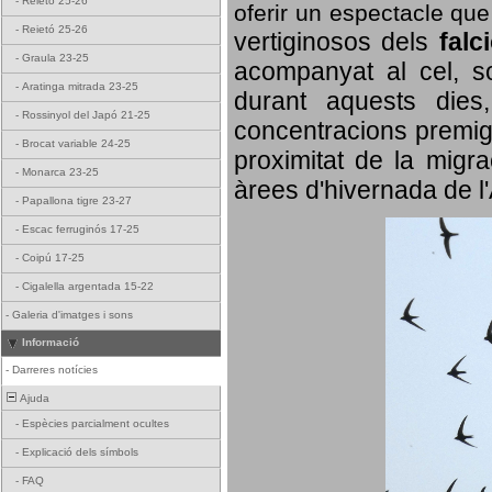
-
Reietó 25-26
oferir un espectacle qu
-
Reietó 25-26
vertiginosos dels
falc
-
Graula 23-25
acompanyat al cel, so
-
Aratinga mitrada 23-25
durant aquests dies
-
Rossinyol del Japó 21-25
concentracions premigr
-
Brocat variable 24-25
proximitat de la migra
-
Monarca 23-25
àrees d'hivernada de l
-
Papallona tigre 23-27
-
Escac ferruginós 17-25
-
Coipú 17-25
-
Cigalella argentada 15-22
-
Galeria d'imatges i sons
Informació
-
Darreres notícies
Ajuda
-
Espècies parcialment ocultes
-
Explicació dels símbols
-
FAQ