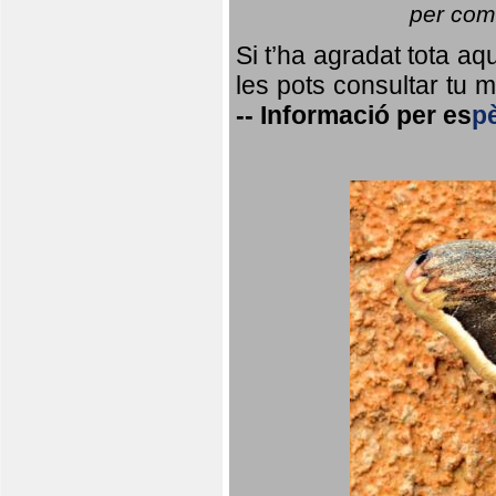
per coma
Si t’ha agradat tota a
les pots consultar tu ma
--
Informació per
es
p