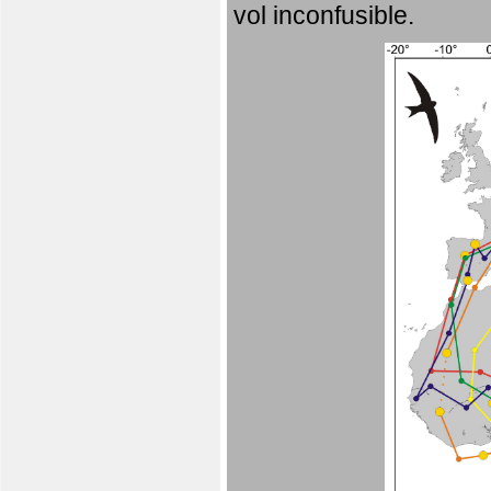
vol inconfusible.