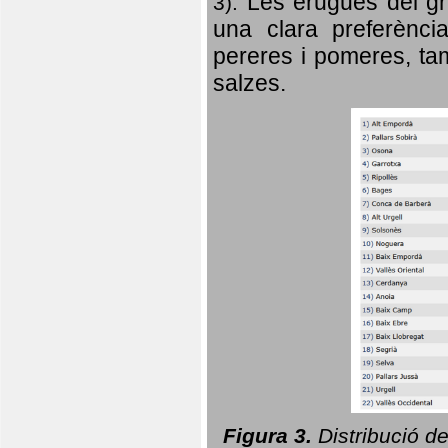
Les erugues del gr
3).
una clara preferència
pereres i pomeres, tam
salzes.
Figura 3.
Distribució d