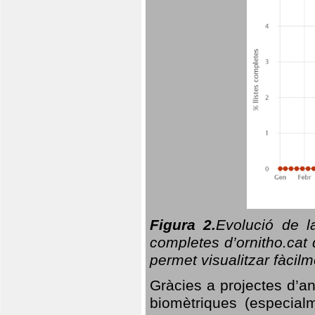
Figura 2.
Evolució de l
completes d’ornitho.cat 
permet visualitzar fàcilm
Gràcies a projectes d’a
biomètriques (especialm