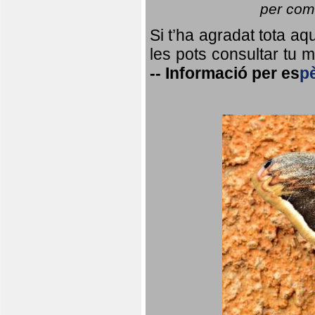
per coma
Si t’ha agradat tota a
les pots consultar tu ma
--
Informació per
es
p