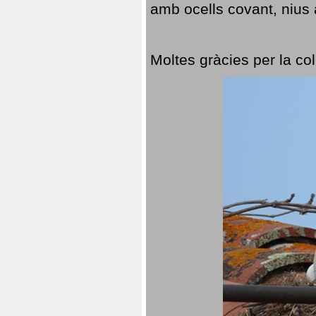
amb ocells covant, nius a
Moltes gràcies per la col