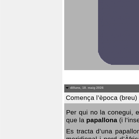
dilluns, 18. maig 2026
Comença l’època (breu) d
Per qui no la conegui, 
que la
papallona
(i l’in
Es tracta d’una papallo
meridional i nord d’Àfri