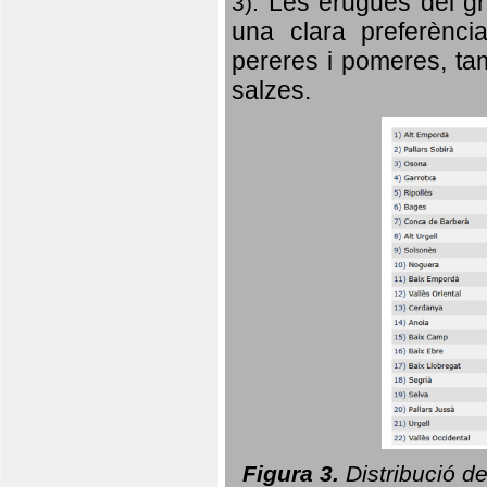
Les erugues del gr
3).
una clara preferència
pereres i pomeres, tam
salzes.
Figura 3.
Distribució d