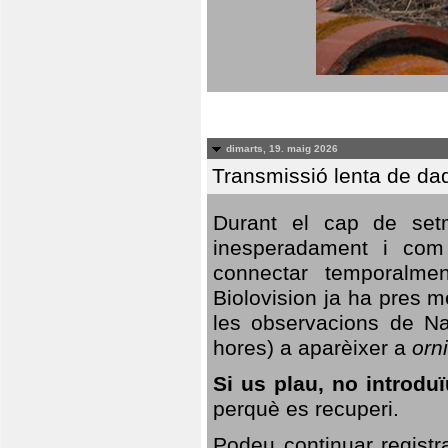
dimarts, 19. maig 2026
Transmissió lenta de da
Durant el cap de setm
inesperadament i com 
connectar temporalme
Biolovision ja ha pres 
les observacions de Na
hores) a aparèixer a
orni
Si us plau, no introd
perquè es recuperi.
Podeu continuar registr