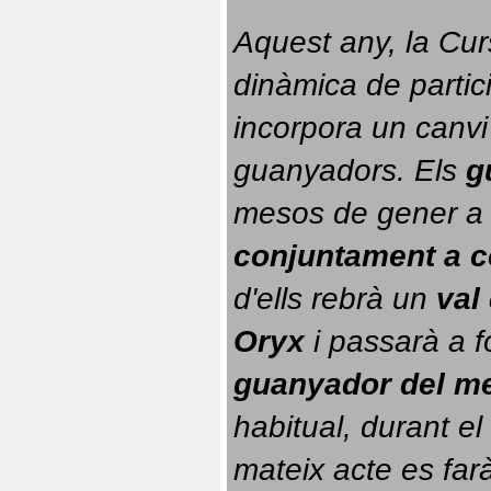
Aquest any, la Cur
dinàmica de partici
incorpora un canvi
guanyadors. 
Els 
g
conjuntament a 
d'ells rebrà un 
val
Oryx
 i passarà a f
guanyador del m
habitual, durant el 
mateix acte es farà