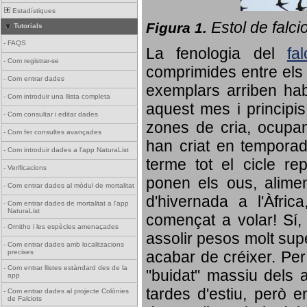
Estadístiques
Estol de falci
Figura 1.
Tutorials
-
FAQS
La fenologia del
fa
-
Com registrar-se
comprimides entre els o
-
Com entrar dades
exemplars arriben habi
-
Com introduir una llista completa
aquest mes i principis
-
Com consultar i editar dades
zones de cria, ocupan
-
Com fer consultes avançades
han criat en tempora
-
Com introduir dades a l'app NaturaList
terme tot el cicle rep
-
Verificacions
ponen els ous, alime
-
Com entrar dades al mòdul de mortalitat
d'hivernada a l'Àfric
-
Com entrar dades de mortalitat a l'app
NaturaList
començat a volar! Sí, 
-
Ornitho i les espècies amenaçades
assolir pesos molt supe
-
Com entrar dades amb localitzacions
precises
acabar de créixer. Per 
-
Com entrar llistes estàndard des de la
"buidat" massiu dels a
app
tardes d'estiu, però e
-
Com entrar dades al projecte Colònies
de Falciots