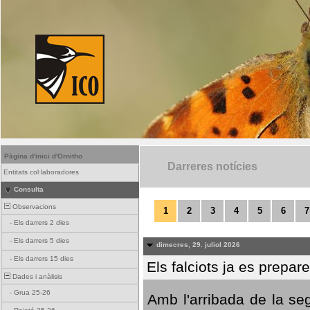
Pàgina d'inici d'Ornitho
Darreres notícies
Entitats col·laboradores
Consulta
Observacions
1
2
3
4
5
6
7
-
Els darrers 2 dies
-
Els darrers 5 dies
dimecres, 29. juliol 2026
-
Els darrers 15 dies
Els falciots ja es prepar
Dades i anàlisis
-
Grua 25-26
Amb l'arribada de la se