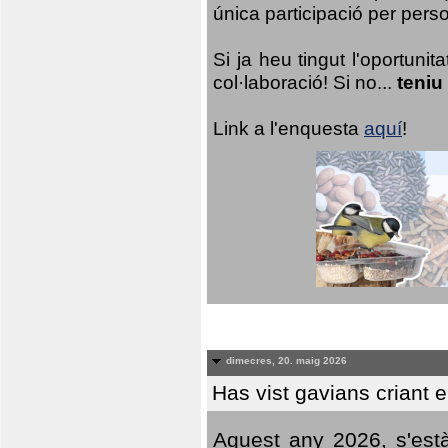
única participació per person
Si ja heu tingut l'oportuni
col·laboració! Si no...
teniu
Link a l'enquesta
aquí
!
dimecres, 20. maig 2026
Has vist gavians criant 
Aquest any 2026, s'est