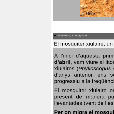
divendres, 8. maig 2026
El mosquiter xiulaire, u
A l’inici d’aquesta pr
d’abril
, vam viure al li
xiulaires (
Phylloscopus s
d’anys anterior, ens s
progressiu a la freqüènc
El mosquiter xiulaire 
present de manera pun
llevantades (vent de l’est
Per on migra el mosquit