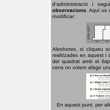
d’administració i se
observacions
. Aquí us 
modificar:
Aleshores, si cliqueu s
realitzades en aquest i
del quadrat amb el llap
cens on volem afegir un
En aquest punt, per af