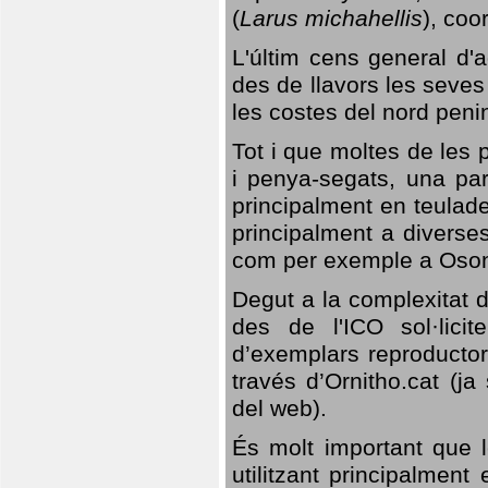
(
Larus michahellis
), coo
L'últim cens general d'a
des de llavors les seves
les costes del nord peni
Tot i que moltes de les p
i penya-segats, una par
principalment en teulad
principalment a diverses
com per exemple a Oso
Degut a la complexitat d
des de l'ICO sol·lici
d’exemplars reproductor
través d’Ornitho.cat (ja
del web).
És molt important que 
utilitzant principalment