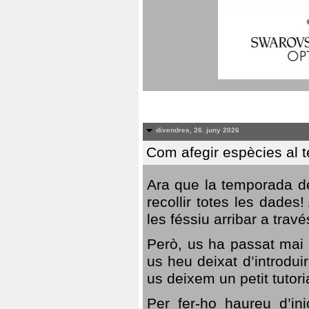
divendres, 26. juny 2026
Com afegir espècies al 
Ara que la temporada de
recollir totes les dades
les féssiu arribar a trav
Però, us ha passat mai 
us heu deixat d’introdu
us deixem un petit tutor
Per fer-ho haureu d’in