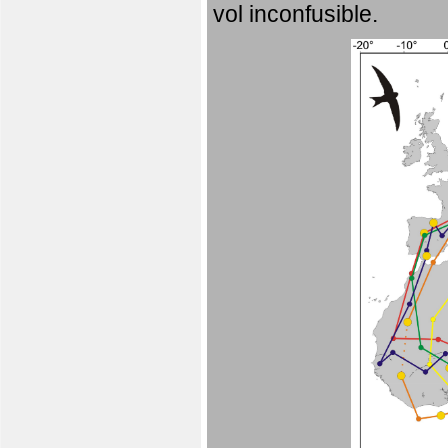
vol inconfusible.