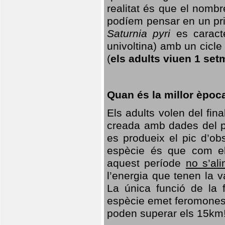
realitat és que el nomb
podíem pensar en un princ
Saturnia pyri
es caracte
univoltina) amb un cicle 
(
els adults viuen 1 set
Quan és la millor èpoc
Els adults volen del fin
creada amb dades del po
es produeix el pic d’ob
espècie és que com el
aquest període
no s’al
l’energia que tenen la 
La única funció de la f
espècie emet feromones
poden superar els 15km