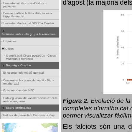
d'agost (la majoria del
-
Com utilitzar els codis d'estudi o
projectes
-
Com actualitzar la llista d'espècies a
l'app NaturaList
Com entrar dades del SOCC a Ornitho
Recursos sobre els grups taxonòmics
-
Orquídies
Ocells
-
Identificació Circus pygargus - Circus
macrourus (juvenils)
Nocmig a Ornitho
-
El Nocmig- informació general
-
Com entrar les teves dades NocMig a
ornitho.cat?
-
Guia introductòria NFC
-
Catàleg visual de vocalitzacions d'ocells
Figura 2.
Evolució de la
amb sonograma
completes d’ornitho.cat q
Sobre ornitho.cat
permet visualitzar fàcilm
-
Política de privacitat i Condicions d'ús
Els falciots són una 