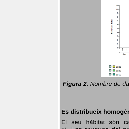
Figura 2.
Nombre de dad
Es distribueix homogè
El seu hàbitat són c