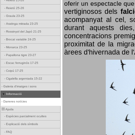
-
Reietó 25-26
oferir un espectacle qu
-
Reietó 25-26
vertiginosos dels
falc
-
Graula 23-25
acompanyat al cel, so
-
Aratinga mitrada 23-25
durant aquests dies
-
Rossinyol del Japó 21-25
concentracions premigr
-
Brocat variable 24-25
proximitat de la migra
-
Monarca 23-25
àrees d'hivernada de l
-
Papallona tigre 23-27
-
Escac ferruginós 17-25
-
Coipú 17-25
-
Cigalella argentada 15-22
-
Galeria d'imatges i sons
Informació
-
Darreres notícies
Ajuda
-
Espècies parcialment ocultes
-
Explicació dels símbols
-
FAQ