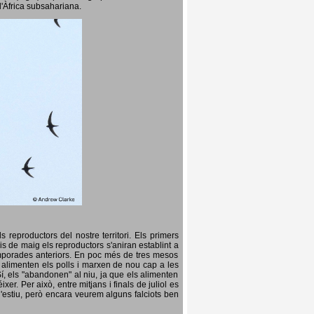
l'Àfrica subsahariana.
 reproductors del nostre territori. Els primers
is de maig els reproductors s'aniran establint a
temporades anteriors. En poc més de tres mesos
s, alimenten els polls i marxen de nou cap a les
Sí, els "abandonen" al niu, ja que els alimenten
er. Per això, entre mitjans i finals de juliol es
d'estiu, però encara veurem alguns falciots ben