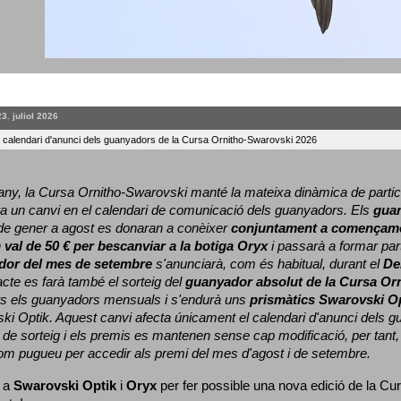
23. juliol 2026
l calendari d'anunci dels guanyadors de la Cursa Ornitho-Swarovski 2026
ny, la Cursa Ornitho-Swarovski manté la mateixa dinàmica de particip
a un canvi en el calendari de comunicació dels guanyadors. 
Els 
gua
e gener a agost es donaran a conèixer 
conjuntament a començame
 
val de 50 € per bescanviar a la botiga Oryx
 i passarà a formar part
dor del mes de setembre
 s'anunciarà, com és habitual, durant el 
De
cte es farà també el sorteig del 
guanyador absolut de la Cursa Or
ts els guanyadors mensuals i s'endurà uns 
prismàtics Swarovski O
ki Optik. 
Aquest canvi afecta únicament el calendari d'anunci dels gua
de sorteig i els premis es mantenen sense cap modificació, per tant,
com pugueu per accedir als premi del mes d'agost i de setembre.
 a 
Swarovski Optik
 i 
Oryx
 per fer possible una nova edició de la Cur