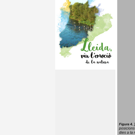
Figura 4.
posicions
dies a la 