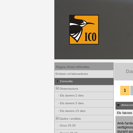
Pàgina d'inici d'Ornitho
Dar
Entitats col·laboradores
Consulta
Observacions
1
-
Els darrers 2 dies
-
Els darrers 5 dies
dimecres
-
Els darrers 15 dies
Els falciot
Dades i anàlisis
Amb l'arri
-
Grua 25-26
vertigino
durant aq