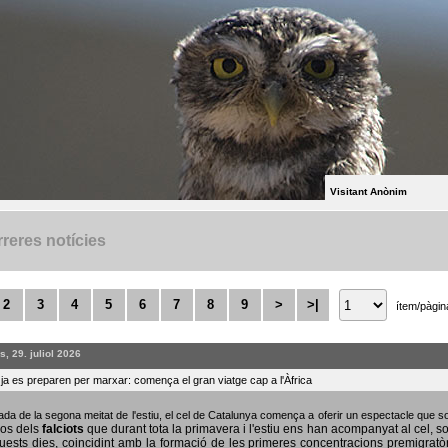
Visitant Anònim
reres notícies
2
3
4
5
6
7
8
9
>
>|
ítem/pàgin
, 29. juliol 2026
s ja es preparen per marxar: comença el gran viatge cap a l'Àfrica
bada de la segona meitat de l'estiu, el cel de Catalunya comença a oferir un espectacle que
sos dels
falciots
que durant tota la primavera i l'estiu ens han acompanyat al cel, s
uests dies, coincidint amb la formació de les primeres concentracions premigratò