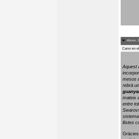
dijous, 
Canvi en e
Aquest a
incorpor
mesos d
rebrà un
guanya
mateix a
entre to
Swarovs
sistema 
llistes 
Gràcies