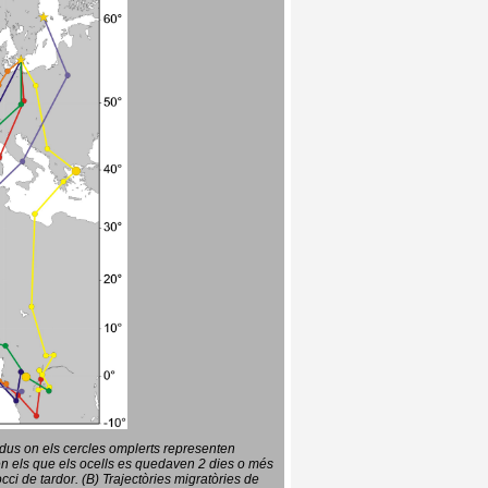
vidus on els cercles omplerts representen
en els que els ocells es quedaven 2 dies o més
ci de tardor. (B) Trajectòries migratòries de