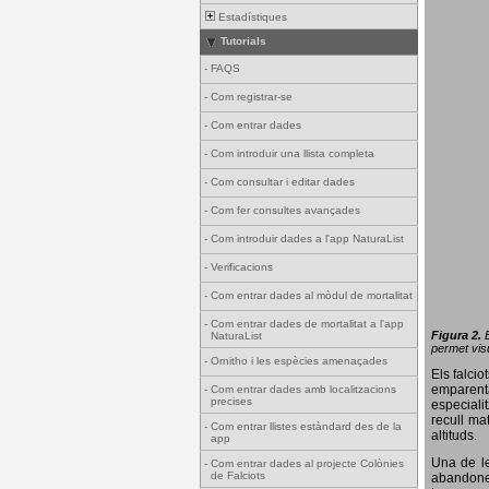
Estadístiques
Tutorials
-
FAQS
-
Com registrar-se
-
Com entrar dades
-
Com introduir una llista completa
-
Com consultar i editar dades
-
Com fer consultes avançades
-
Com introduir dades a l'app NaturaList
-
Verificacions
-
Com entrar dades al mòdul de mortalitat
-
Com entrar dades de mortalitat a l'app
Figura 2.
NaturaList
permet visu
-
Ornitho i les espècies amenaçades
Els falci
emparenta
-
Com entrar dades amb localitzacions
precises
especiali
recull ma
-
Com entrar llistes estàndard des de la
altituds.
app
Una de le
-
Com entrar dades al projecte Colònies
de Falciots
abandonen