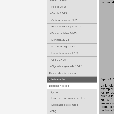
-
Reietó 25-26
proximitat
-
Reietó 25-26
-
Graula 23-25
-
Aratinga mitrada 23-25
-
Rossinyol del Japó 21-25
-
Brocat variable 24-25
-
Monarca 23-25
-
Papallona tigre 23-27
-
Escac ferruginós 17-25
-
Coipú 17-25
-
Cigalella argentada 15-22
-
Galeria d'imatges i sons
Figura 1.
Informació
La fenol
-
Darreres notícies
exemplars
Ajuda
les zones
duen a te
-
Espècies parcialment ocultes
zones d'hi
fins assol
-
Explicació dels símbols
produeix 
bé fins a 
-
FAQ