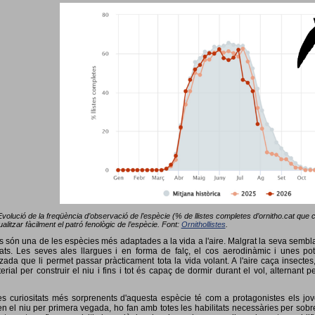
Evolució de la freqüència d’observació de l’espècie (% de llistes completes d’ornitho.cat que co
alitzar fàcilment el patró fenològic de l’espècie. Font:
Ornithollistes
.
ots són una de les espècies més adaptades a la vida a l'aire. Malgrat la seva semb
ts. Les seves ales llargues i en forma de falç, el cos aerodinàmic i unes pot
tzada que li permet passar pràcticament tota la vida volant. A l'aire caça insectes
terial per construir el niu i fins i tot és capaç de dormir durant el vol, alterna
s curiositats més sorprenents d'aquesta espècie té com a protagonistes els jov
 el niu per primera vegada, ho fan amb totes les habilitats necessàries per sobrev