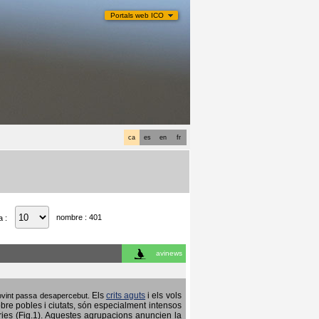
Portals web ICO
ca
es
en
fr
nombre : 401
a :
avinews
Els
crits aguts
i els vols
 sovint passa desapercebut.
obre pobles i ciutats, són especialment intensos
ries (Fig.1). Aquestes agrupacions anuncien la