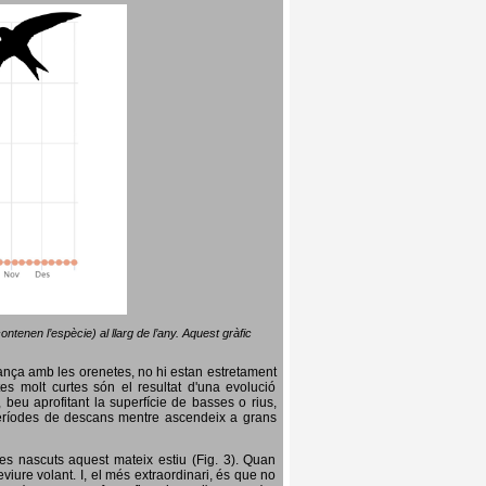
ntenen l’espècie) al llarg de l’any. Aquest gràfic
lança amb les orenetes, no hi estan estretament
es molt curtes són el resultat d'una evolució
, beu aprofitant la superfície de basses o rius,
nt períodes de descans mentre ascendeix a grans
es nascuts aquest mateix estiu (Fig. 3). Quan
iure volant. I, el més extraordinari, és que no