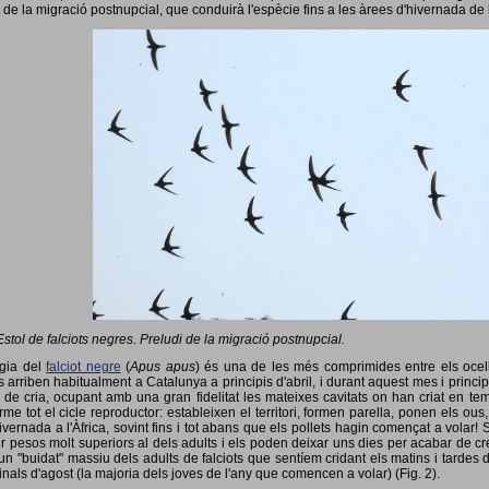
 de la migració postnupcial, que conduirà l'espècie fins a les àrees d'hivernada de 
Estol de falciots negres. Preludi de la migració postnupcial.
ogia del
falciot negre
(
Apus apus
) és una de les més comprimides entre els ocells
 arriben habitualment a Catalunya a principis d'abril, i durant aquest mes i princip
 de cria, ocupant amb una gran fidelitat les mateixes cavitats on han criat en 
rme tot el cicle reproductor: estableixen el territori, formen parella, ponen els ou
vernada a l'Àfrica, sovint fins i tot abans que els pollets hagin començat a volar! 
ir pesos molt superiors al dels adults i els poden deixar uns dies per acabar de créix
un "buidat" massiu dels adults de falciots que sentíem cridant els matins i tardes 
finals d'agost (la majoria dels joves de l'any que comencen a volar) (Fig. 2).