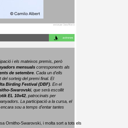
enviat per Jana Marco
avinews
ació i els mateixos premis, però 
nyadors mensuals
 corresponents als 
nts de setembre
. Cada un d'ells 
 del sorteig del premi final. 
El 
lta Birding Festival (DBF)
. En el 
nitho-Swarovski
, que serà escollit 
ptik EL 10x42
, patrocinats per 
nyadors. La participació a la cursa, el 
 encara sou a temps d'entar tantes 
sa Ornitho-Swarovski, i molta sort a tots els 