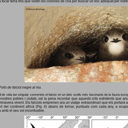
 tocar terra fins que visitin les colònies de cria per buscar un lloc adequat per nidif
Polls de falciot negre al niu.
l de vida tan singular converteix el falciot en un dels ocells més fascinants de la fauna eur
nostres pobles i ciutats, val la pena recordar que aquests crits estridents que anun
primavera vinent.
Els falciots emprenen ara un viatge extraordinari que els portarà a
rt del continent africà (Fig. 4) abans de tornar, puntuals com cada any, a ocup
 amb el seu vol inconfusible.