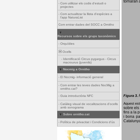
tornaran a
-
Com utilitzar els codis d'estudi o
projectes
-
Com actualitzar la llista d'espècies a
l'app NaturaList
Com entrar dades del SOCC a Ornitho
Recursos sobre els grups taxonòmics
-
Orquídies
Ocells
-
Identificació Circus pygargus - Circus
macrourus (juvenils)
Nocmig a Ornitho
-
El Nocmig- informació general
-
Com entrar les teves dades NocMig a
ornitho.cat?
Figura 3.
-
Guia introductòria NFC
Aquest esti
-
Catàleg visual de vocalitzacions d'ocells
amb sonograma
sobre els 
fins a la 
Sobre ornitho.cat
i bona pa
Catalunya
-
Política de privacitat i Condicions d'ús