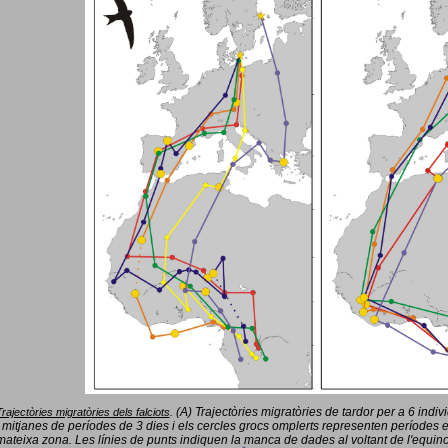
(A) Trajectòries migratòries de tardor per a 6 indi
Trajectòries migratòries dels falciots
.
 mitjanes de períodes de 3 dies i els cercles grocs omplerts representen períodes 
mateixa zona. Les línies de punts indiquen la manca de dades al voltant de l'equinoc