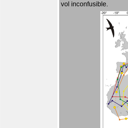
vol inconfusible.