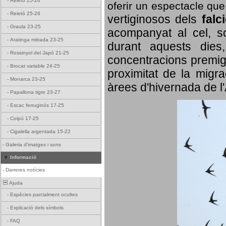
-
Reietó 25-26
oferir un espectacle qu
-
Reietó 25-26
vertiginosos dels
falc
-
Graula 23-25
acompanyat al cel, so
-
Aratinga mitrada 23-25
durant aquests dies
-
Rossinyol del Japó 21-25
concentracions premigr
-
Brocat variable 24-25
proximitat de la migra
-
Monarca 23-25
àrees d'hivernada de l
-
Papallona tigre 23-27
-
Escac ferruginós 17-25
-
Coipú 17-25
-
Cigalella argentada 15-22
-
Galeria d'imatges i sons
Informació
-
Darreres notícies
Ajuda
-
Espècies parcialment ocultes
-
Explicació dels símbols
-
FAQ