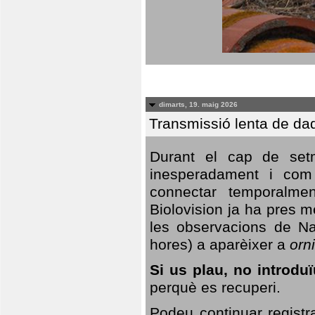
dimarts, 19. maig 2026
Transmissió lenta de da
Durant el cap de setm
inesperadament i com 
connectar temporalme
Biolovision ja ha pres 
les observacions de Na
hores) a aparèixer a
orni
Si us plau, no introd
perquè es recuperi.
Podeu continuar registr