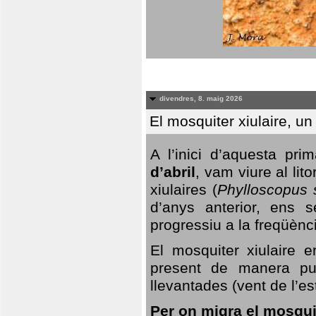
divendres, 8. maig 2026
El mosquiter xiulaire, u
A l’inici d’aquesta pr
d’abril
, vam viure al li
xiulaires (
Phylloscopus s
d’anys anterior, ens s
progressiu a la freqüènc
El mosquiter xiulaire 
present de manera pun
llevantades (vent de l’est
Per on migra el mosquit