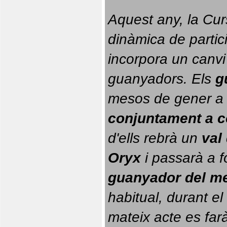
Aquest any, la Cur
dinàmica de partici
incorpora un canvi
guanyadors. 
Els 
g
conjuntament a 
d'ells rebrà un 
val
Oryx
 i passarà a f
guanyador del m
habitual, durant el 
mateix acte es farà