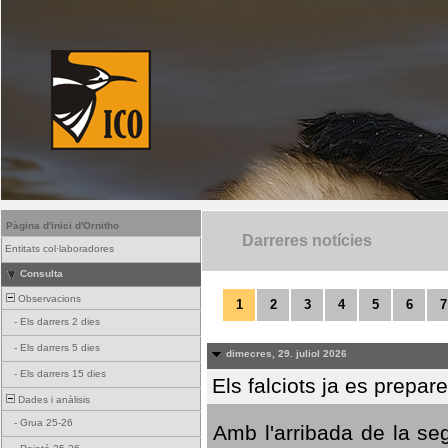
Pàgina d'inici d'Ornitho
Darreres notícies
Entitats col·laboradores
Consulta
Observacions
1
2
3
4
5
6
7
-
Els darrers 2 dies
-
Els darrers 5 dies
dimecres, 29. juliol 2026
-
Els darrers 15 dies
Els falciots ja es prepar
Dades i anàlisis
-
Grua 25-26
Amb l'arribada de la se