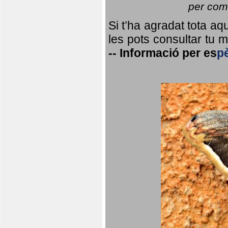
per coma
Si t’ha agradat tota a
les pots consultar tu ma
--
Informació per
es
p