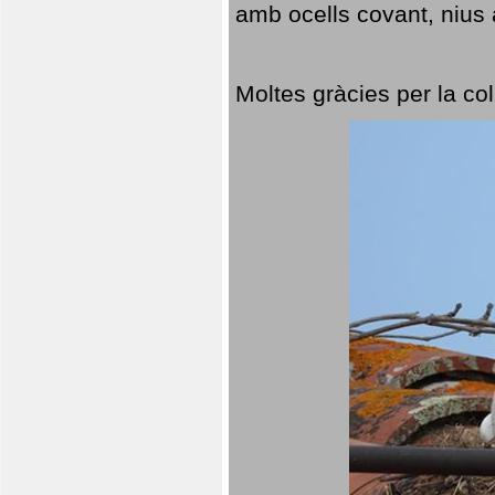
amb ocells covant, nius a
Moltes gràcies per la col