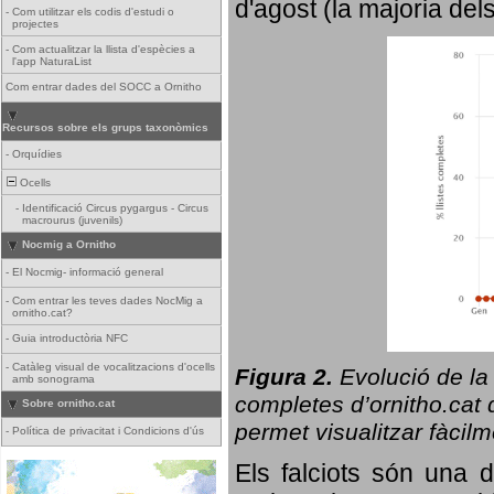
d'agost (la majoria del
-
Com utilitzar els codis d'estudi o
projectes
-
Com actualitzar la llista d'espècies a
l'app NaturaList
Com entrar dades del SOCC a Ornitho
Recursos sobre els grups taxonòmics
-
Orquídies
Ocells
-
Identificació Circus pygargus - Circus
macrourus (juvenils)
Nocmig a Ornitho
-
El Nocmig- informació general
-
Com entrar les teves dades NocMig a
ornitho.cat?
-
Guia introductòria NFC
-
Catàleg visual de vocalitzacions d'ocells
Figura 2.
Evolució de la
amb sonograma
completes d’ornitho.cat q
Sobre ornitho.cat
permet visualitzar fàcilm
-
Política de privacitat i Condicions d'ús
Els falciots són una 