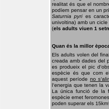
realitat és que el nomb
podíem pensar en un princ
Saturnia pyri
es caracte
univoltina) amb un cicle 
(
els adults viuen 1 set
Quan és la millor èpoc
Els adults volen del fin
creada amb dades del po
es produeix el pic d’ob
espècie és que com el
aquest període
no s’al
l’energia que tenen la 
La única funció de la f
espècie emet feromones
poden superar els 15km