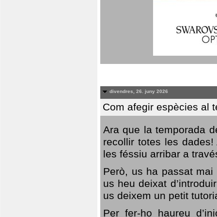
divendres, 26. juny 2026
Com afegir espècies al 
Ara que la temporada de
recollir totes les dades
les féssiu arribar a trav
Però, us ha passat mai 
us heu deixat d’introdu
us deixem un petit tutor
Per fer-ho haureu d’in