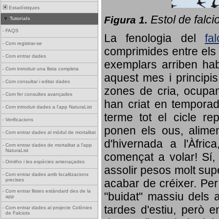
Estadístiques
Estol de falci
Figura 1.
Tutorials
-
FAQS
La fenologia del
fa
-
Com registrar-se
comprimides entre els o
-
Com entrar dades
exemplars arriben habi
-
Com introduir una llista completa
aquest mes i principis
-
Com consultar i editar dades
zones de cria, ocupan
-
Com fer consultes avançades
han criat en tempora
-
Com introduir dades a l'app NaturaList
terme tot el cicle rep
-
Verificacions
ponen els ous, alime
-
Com entrar dades al mòdul de mortalitat
d'hivernada a l'Àfric
-
Com entrar dades de mortalitat a l'app
NaturaList
començat a volar! Sí, 
-
Ornitho i les espècies amenaçades
assolir pesos molt supe
-
Com entrar dades amb localitzacions
precises
acabar de créixer. Per 
-
Com entrar llistes estàndard des de la
"buidat" massiu dels a
app
tardes d'estiu, però e
-
Com entrar dades al projecte Colònies
de Falciots