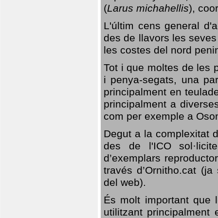
(
Larus michahellis
), coo
L'últim cens general d'a
des de llavors les seves
les costes del nord peni
Tot i que moltes de les p
i penya-segats, una par
principalment en teulad
principalment a diverses
com per exemple a Oso
Degut a la complexitat d
des de l'ICO sol·lici
d’exemplars reproductor
través d’Ornitho.cat (ja
del web).
És molt important que 
utilitzant principalment