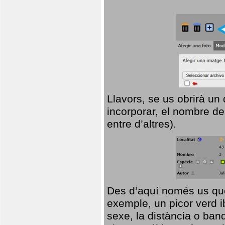
Llavors, se us obrirà un
incorporar, el nombre de
entre d’altres).
Des d’aquí només us que
exemple, un picor verd ib
sexe, la distància o ba