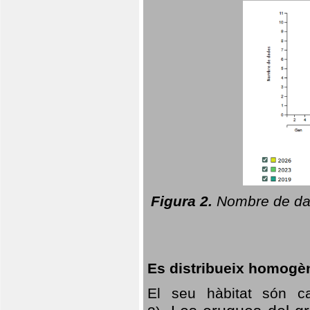
Figura 2.
Nombre de dad
Es distribueix homogè
El seu hàbitat són c