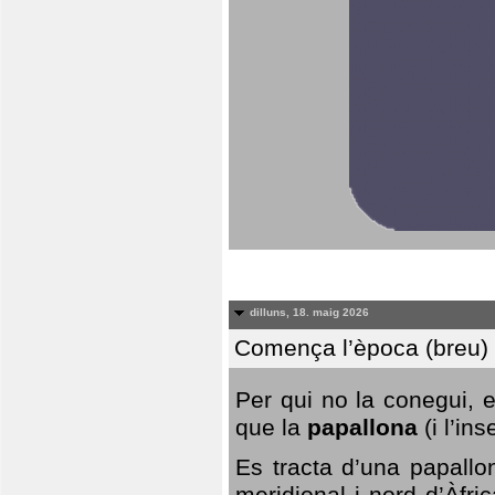
dilluns, 18. maig 2026
Comença l’època (breu) d
Per qui no la conegui, 
que la
papallona
(i l’in
Es tracta d’una papallo
meridional i nord d’Àfri