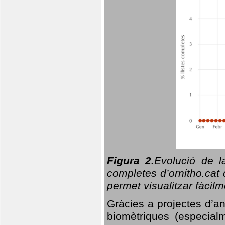
Figura 2.
Evolució de l
completes d’ornitho.cat 
permet visualitzar fàcilm
Gràcies a projectes d’a
biomètriques (especialm