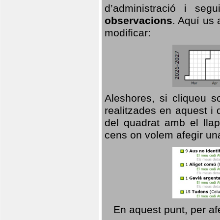
d’administració i se
observacions
. Aquí us 
modificar:
Aleshores, si cliqueu s
realitzades en aquest i
del quadrat amb el llap
cens on volem afegir un
En aquest punt, per af