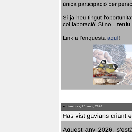
única participació per person
Si ja heu tingut l'oportuni
col·laboració! Si no...
teniu
Link a l'enquesta
aquí
!
dimecres, 20. maig 2026
Has vist gavians criant 
Aquest any 2026, s'est