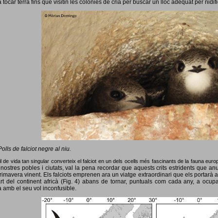
 tocar terra fins que visitin les colònies de cria per buscar un lloc adequat per nidif
Polls de falciot negre al niu.
l de vida tan singular converteix el falciot en un dels ocells més fascinants de la fauna eur
nostres pobles i ciutats, val la pena recordar que aquests crits estridents que anun
primavera vinent.
Els falciots emprenen ara un viatge extraordinari que els portarà a
rt del continent africà (Fig. 4) abans de tornar, puntuals com cada any, a ocup
 amb el seu vol inconfusible.