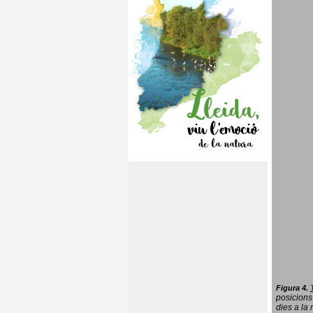
Figura 4.
posicions
dies a la 