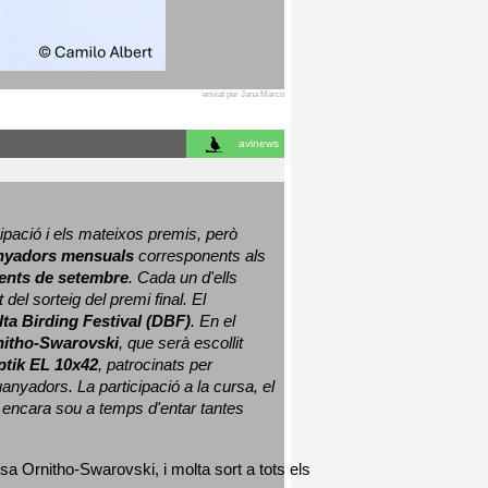
enviat per Jana Marco
avinews
ació i els mateixos premis, però 
nyadors mensuals
 corresponents als 
nts de setembre
. Cada un d'ells 
 del sorteig del premi final. 
El 
lta Birding Festival (DBF)
. En el 
nitho-Swarovski
, que serà escollit 
ptik EL 10x42
, patrocinats per 
nyadors. La participació a la cursa, el 
 encara sou a temps d'entar tantes 
sa Ornitho-Swarovski, i molta sort a tots els 