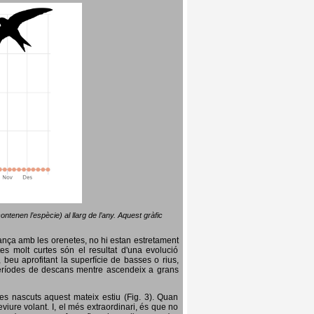
ntenen l’espècie) al llarg de l’any. Aquest gràfic
lança amb les orenetes, no hi estan estretament
es molt curtes són el resultat d'una evolució
, beu aprofitant la superfície de basses o rius,
nt períodes de descans mentre ascendeix a grans
es nascuts aquest mateix estiu (Fig. 3). Quan
iure volant. I, el més extraordinari, és que no