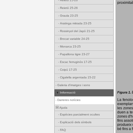
-
Reietó 25-26
proximitat
-
Reietó 25-26
-
Graula 23-25
-
Aratinga mitrada 23-25
-
Rossinyol del Japó 21-25
-
Brocat variable 24-25
-
Monarca 23-25
-
Papallona tigre 23-27
-
Escac ferruginós 17-25
-
Coipú 17-25
-
Cigalella argentada 15-22
-
Galeria d'imatges i sons
Figura 1.
Informació
La fenol
-
Darreres notícies
exemplars
Ajuda
les zones
duen a te
-
Espècies parcialment ocultes
zones d'hi
fins assol
-
Explicació dels símbols
produeix 
bé fins a 
-
FAQ