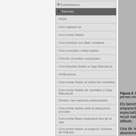
Estadístiques
Tutorials
-
FAQS
-
Com registrar-se
-
Com entrar dades
-
Com introduir una llista completa
-
Com consultar i editar dades
-
Com fer consultes avançades
-
Com introduir dades a l'app NaturaList
-
Verificacions
-
Com entrar dades al mòdul de mortalitat
-
Com entrar dades de mortalitat a l'app
Figura 2.
NaturaList
permet visu
-
Ornitho i les espècies amenaçades
Els falci
emparenta
-
Com entrar dades amb localitzacions
precises
especiali
recull ma
-
Com entrar llistes estàndard des de la
altituds.
app
Una de le
-
Com entrar dades al projecte Colònies
de Falciots
abandonen