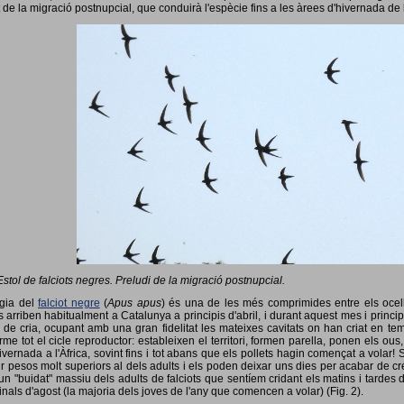
 de la migració postnupcial, que conduirà l'espècie fins a les àrees d'hivernada de 
Estol de falciots negres. Preludi de la migració postnupcial.
ogia del
falciot negre
(
Apus apus
) és una de les més comprimides entre els ocells
 arriben habitualment a Catalunya a principis d'abril, i durant aquest mes i princip
 de cria, ocupant amb una gran fidelitat les mateixes cavitats on han criat en 
rme tot el cicle reproductor: estableixen el territori, formen parella, ponen els ou
vernada a l'Àfrica, sovint fins i tot abans que els pollets hagin començat a volar! 
ir pesos molt superiors al dels adults i els poden deixar uns dies per acabar de créix
un "buidat" massiu dels adults de falciots que sentíem cridant els matins i tardes 
finals d'agost (la majoria dels joves de l'any que comencen a volar) (Fig. 2).