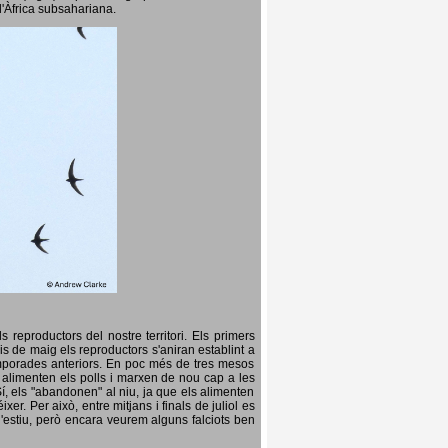
l'Àfrica subsahariana.
 reproductors del nostre territori. Els primers
is de maig els reproductors s'aniran establint a
temporades anteriors. En poc més de tres mesos
s, alimenten els polls i marxen de nou cap a les
Sí, els "abandonen" al niu, ja que els alimenten
er. Per això, entre mitjans i finals de juliol es
d'estiu, però encara veurem alguns falciots ben