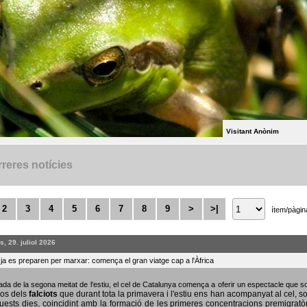
Visitant Anònim
reres notícies
2
3
4
5
6
7
8
9
>
>|
ítem/pàgin
, 29. juliol 2026
s ja es preparen per marxar: comença el gran viatge cap a l'Àfrica
bada de la segona meitat de l'estiu, el cel de Catalunya comença a oferir un espectacle que
sos dels
falciots
que durant tota la primavera i l'estiu ens han acompanyat al cel, s
uests dies, coincidint amb la formació de les primeres concentracions premigratò