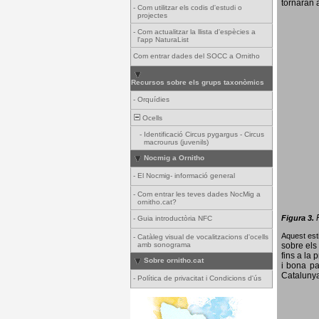
tornaran a
-
Com utilitzar els codis d'estudi o
projectes
-
Com actualitzar la llista d'espècies a
l'app NaturaList
Com entrar dades del SOCC a Ornitho
Recursos sobre els grups taxonòmics
-
Orquídies
Ocells
-
Identificació Circus pygargus - Circus
macrourus (juvenils)
Nocmig a Ornitho
-
El Nocmig- informació general
-
Com entrar les teves dades NocMig a
ornitho.cat?
Figura 3.
-
Guia introductòria NFC
Aquest esti
-
Catàleg visual de vocalitzacions d'ocells
amb sonograma
sobre els 
fins a la 
Sobre ornitho.cat
i bona pa
Catalunya
-
Política de privacitat i Condicions d'ús