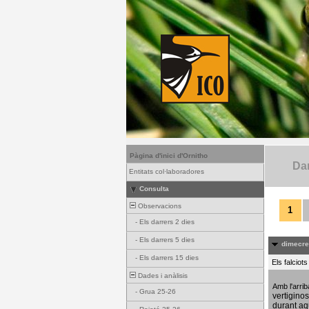
Pàgina d'inici d'Ornitho
Dar
Entitats col·laboradores
Consulta
Observacions
1
-
Els darrers 2 dies
-
Els darrers 5 dies
dimecres
-
Els darrers 15 dies
Els falciot
Dades i anàlisis
Amb l'arri
-
Grua 25-26
vertigino
durant aq