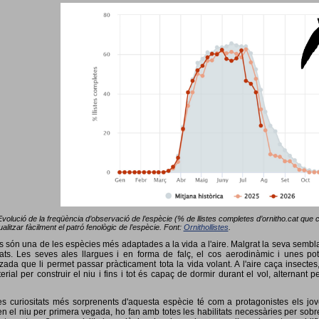
Evolució de la freqüència d’observació de l’espècie (% de llistes completes d’ornitho.cat que co
alitzar fàcilment el patró fenològic de l’espècie. Font:
Ornithollistes
.
ots són una de les espècies més adaptades a la vida a l'aire. Malgrat la seva semb
ts. Les seves ales llargues i en forma de falç, el cos aerodinàmic i unes pot
tzada que li permet passar pràcticament tota la vida volant. A l'aire caça insectes
terial per construir el niu i fins i tot és capaç de dormir durant el vol, alterna
s curiositats més sorprenents d'aquesta espècie té com a protagonistes els jov
 el niu per primera vegada, ho fan amb totes les habilitats necessàries per sobrev