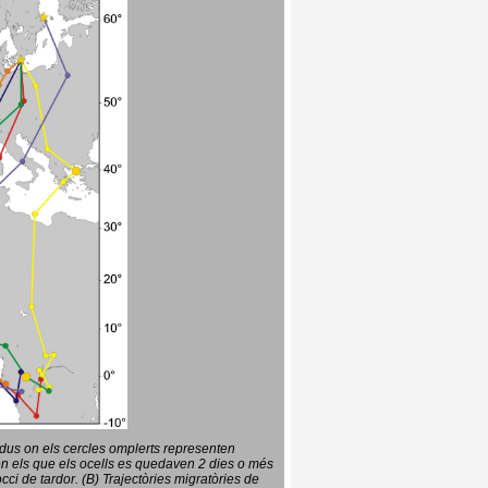
vidus on els cercles omplerts representen
en els que els ocells es quedaven 2 dies o més
ci de tardor. (B) Trajectòries migratòries de