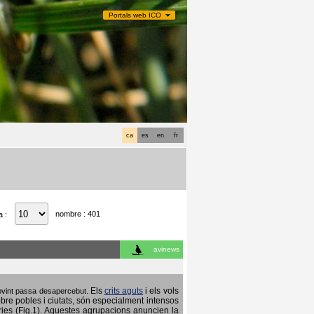
Portals web ICO
ca
es
en
fr
nombre : 401
a :
avinews
Els
crits aguts
i els vols
 sovint passa desapercebut.
obre pobles i ciutats, són especialment intensos
ries (Fig.1). Aquestes agrupacions anuncien la