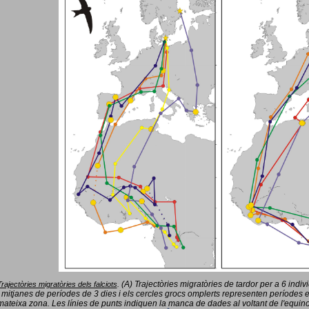
(A) Trajectòries migratòries de tardor per a 6 indi
Trajectòries migratòries dels falciots
.
 mitjanes de períodes de 3 dies i els cercles grocs omplerts representen períodes 
mateixa zona. Les línies de punts indiquen la manca de dades al voltant de l'equinoc