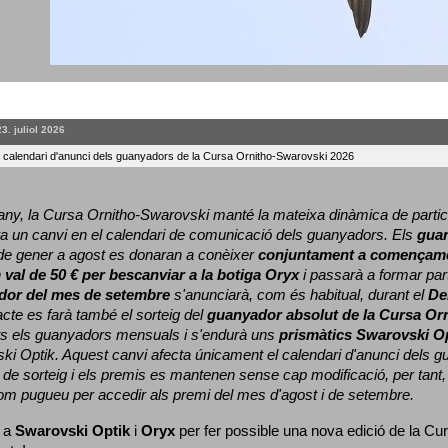
23. juliol 2026
l calendari d'anunci dels guanyadors de la Cursa Ornitho-Swarovski 2026
ny, la Cursa Ornitho-Swarovski manté la mateixa dinàmica de particip
a un canvi en el calendari de comunicació dels guanyadors. 
Els 
gua
e gener a agost es donaran a conèixer 
conjuntament a començame
 
val de 50 € per bescanviar a la botiga Oryx
 i passarà a formar part
dor del mes de setembre
 s'anunciarà, com és habitual, durant el 
De
cte es farà també el sorteig del 
guanyador absolut de la Cursa Or
ts els guanyadors mensuals i s'endurà uns 
prismàtics Swarovski O
ki Optik. 
Aquest canvi afecta únicament el calendari d'anunci dels gua
de sorteig i els premis es mantenen sense cap modificació, per tant,
com pugueu per accedir als premi del mes d'agost i de setembre.
 a 
Swarovski Optik
 i 
Oryx
 per fer possible una nova edició de la Cur