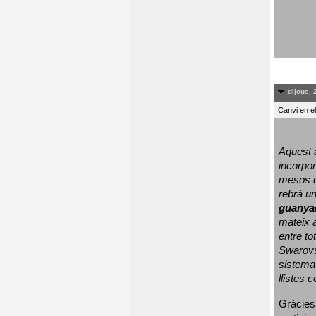
dijous, 
Canvi en e
Aquest a
incorpor
mesos d
rebrà un
guanya
mateix a
entre to
Swarovs
sistema 
llistes 
Gràcies