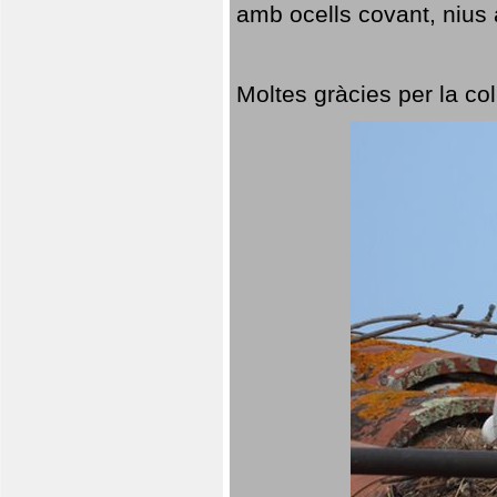
amb ocells covant, nius a
Moltes gràcies per la col