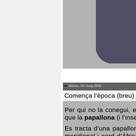
dilluns, 18. maig 2026
Comença l’època (breu) d
Per qui no la conegui, 
que la
papallona
(i l’in
Es tracta d’una papallo
meridional i nord d’Àfri