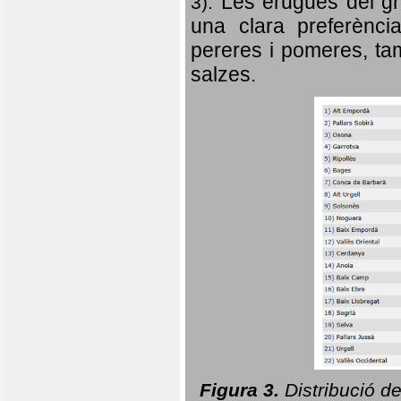
Les erugues del gr
3).
una clara preferència
pereres i pomeres, tam
salzes.
Figura 3.
Distribució d