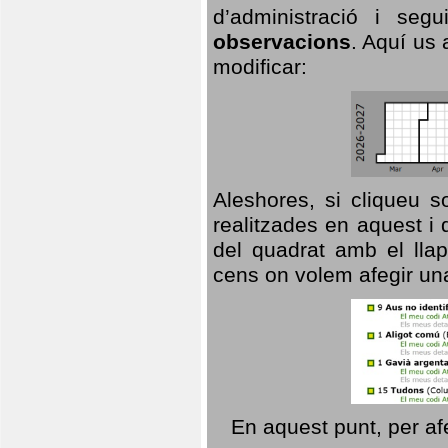
d’administració i se
observacions
. Aquí us 
modificar:
Aleshores, si cliqueu s
realitzades en aquest i
del quadrat amb el llap
cens on volem afegir un
En aquest punt, per af