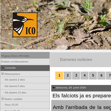
Pàgina d'inici d'Ornitho
Darreres notícies
Entitats col·laboradores
Consulta
Observacions
1
2
3
4
5
6
7
-
Els darrers 2 dies
-
Els darrers 5 dies
dimecres, 29. juliol 2026
-
Els darrers 15 dies
Els falciots ja es prepar
Dades i anàlisis
-
Grua 25-26
Amb l'arribada de la se