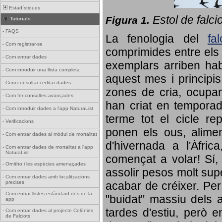
Estadístiques
Estol de falci
Figura 1.
Tutorials
-
FAQS
La fenologia del
fa
-
Com registrar-se
comprimides entre els o
-
Com entrar dades
exemplars arriben habi
-
Com introduir una llista completa
aquest mes i principis
-
Com consultar i editar dades
zones de cria, ocupan
-
Com fer consultes avançades
han criat en tempora
-
Com introduir dades a l'app NaturaList
terme tot el cicle rep
-
Verificacions
ponen els ous, alime
-
Com entrar dades al mòdul de mortalitat
d'hivernada a l'Àfric
-
Com entrar dades de mortalitat a l'app
NaturaList
començat a volar! Sí, 
-
Ornitho i les espècies amenaçades
assolir pesos molt supe
-
Com entrar dades amb localitzacions
precises
acabar de créixer. Per 
-
Com entrar llistes estàndard des de la
"buidat" massiu dels a
app
tardes d'estiu, però e
-
Com entrar dades al projecte Colònies
de Falciots