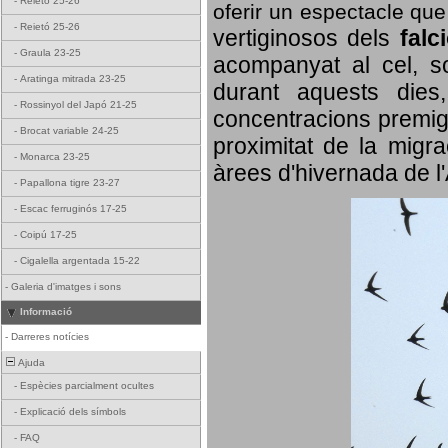
-
Reietó 25-26
oferir un espectacle qu
-
Reietó 25-26
vertiginosos dels
falc
-
Graula 23-25
acompanyat al cel, so
-
Aratinga mitrada 23-25
durant aquests dies
-
Rossinyol del Japó 21-25
concentracions premigr
-
Brocat variable 24-25
proximitat de la migra
-
Monarca 23-25
àrees d'hivernada de l
-
Papallona tigre 23-27
-
Escac ferruginós 17-25
-
Coipú 17-25
-
Cigalella argentada 15-22
-
Galeria d'imatges i sons
Informació
-
Darreres notícies
Ajuda
-
Espècies parcialment ocultes
-
Explicació dels símbols
-
FAQ