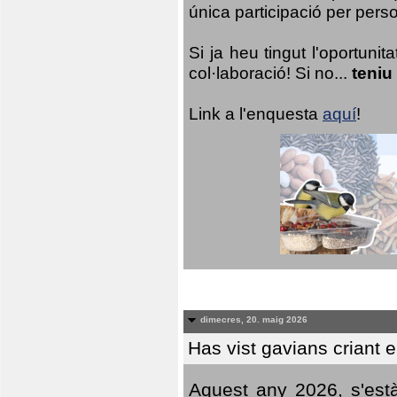
única participació per person
Si ja heu tingut l'oportuni
col·laboració! Si no...
teniu
Link a l'enquesta
aquí
!
dimecres, 20. maig 2026
Has vist gavians criant 
Aquest any 2026, s'est