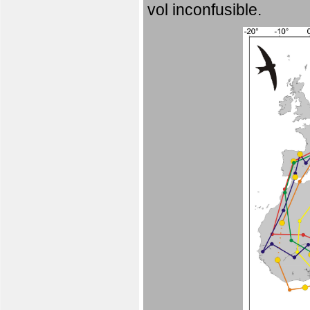
vol inconfusible.