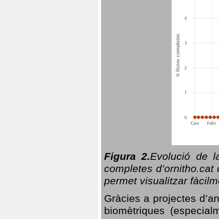
Figura 2.
Evolució de l
completes d’ornitho.cat 
permet visualitzar fàcilm
Gràcies a projectes d’a
biomètriques (especialm