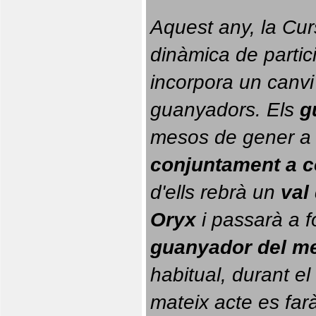
Aquest any, la Cur
dinàmica de partici
incorpora un canvi
guanyadors. 
Els 
g
conjuntament a 
d'ells rebrà un 
val
Oryx
 i passarà a f
guanyador del m
habitual, durant el 
mateix acte es farà