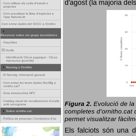
d'agost (la majoria del
-
Com utilitzar els codis d'estudi o
projectes
-
Com actualitzar la llista d'espècies a
l'app NaturaList
Com entrar dades del SOCC a Ornitho
Recursos sobre els grups taxonòmics
-
Orquídies
Ocells
-
Identificació Circus pygargus - Circus
macrourus (juvenils)
Nocmig a Ornitho
-
El Nocmig- informació general
-
Com entrar les teves dades NocMig a
ornitho.cat?
-
Guia introductòria NFC
-
Catàleg visual de vocalitzacions d'ocells
Figura 2.
Evolució de la
amb sonograma
completes d’ornitho.cat q
Sobre ornitho.cat
permet visualitzar fàcilm
-
Política de privacitat i Condicions d'ús
Els falciots són una 