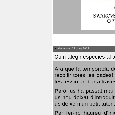
divendres, 26. juny 2026
Com afegir espècies al 
Ara que la temporada de
recollir totes les dades
les féssiu arribar a trav
Però, us ha passat mai 
us heu deixat d’introdu
us deixem un petit tutor
Per fer-ho haureu d’in