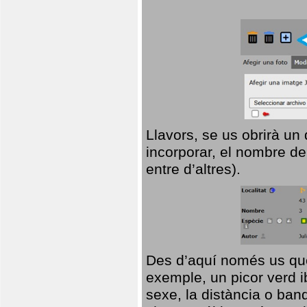
Llavors, se us obrirà un
incorporar, el nombre de
entre d’altres).
Des d’aquí només us que
exemple, un picor verd ib
sexe, la distància o ba