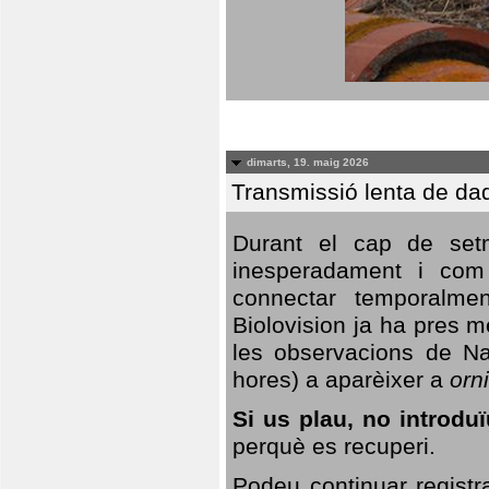
dimarts, 19. maig 2026
Transmissió lenta de da
Durant el cap de setm
inesperadament i com 
connectar temporalme
Biolovision ja ha pres 
les observacions de Na
hores) a aparèixer a
orni
Si us plau, no introd
perquè es recuperi.
Podeu continuar registr