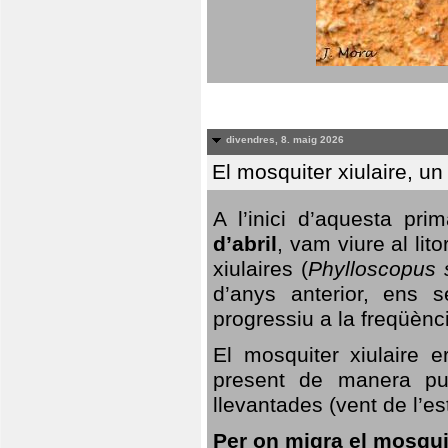
divendres, 8. maig 2026
El mosquiter xiulaire, u
A l’inici d’aquesta pr
d’abril
, vam viure al li
xiulaires (
Phylloscopus s
d’anys anterior, ens s
progressiu a la freqüènc
El mosquiter xiulaire 
present de manera pun
llevantades (vent de l’est
Per on migra el mosquit