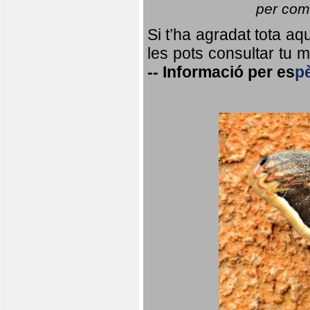
per coma
Si t’ha agradat tota a
les pots consultar tu ma
--
Informació per
es
p