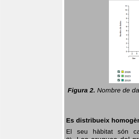
Figura 2.
Nombre de dad
Es distribueix homogè
El seu hàbitat són c