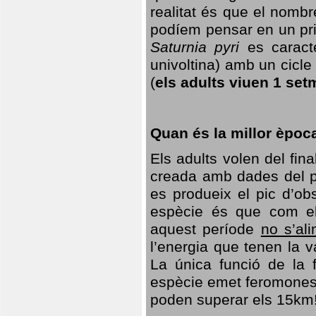
realitat és que el nomb
podíem pensar en un princ
Saturnia pyri
es caracte
univoltina) amb un cicle 
(
els adults viuen 1 set
Quan és la millor èpoc
Els adults volen del fin
creada amb dades del po
es produeix el pic d’ob
espècie és que com el
aquest període
no s’al
l’energia que tenen la 
La única funció de la f
espècie emet feromones
poden superar els 15km