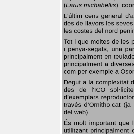
(
Larus michahellis
), coo
L'últim cens general d'a
des de llavors les seves
les costes del nord peni
Tot i que moltes de les p
i penya-segats, una par
principalment en teulad
principalment a diverses
com per exemple a Oso
Degut a la complexitat d
des de l'ICO sol·lici
d’exemplars reproductor
través d’Ornitho.cat (ja
del web).
És molt important que 
utilitzant principalment