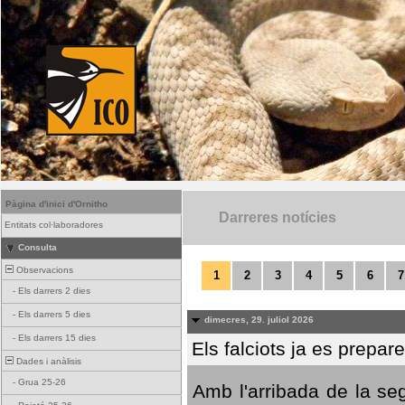
Pàgina d'inici d'Ornitho
Darreres notícies
Entitats col·laboradores
Consulta
Observacions
1
2
3
4
5
6
7
-
Els darrers 2 dies
-
Els darrers 5 dies
dimecres, 29. juliol 2026
-
Els darrers 15 dies
Els falciots ja es prepar
Dades i anàlisis
-
Grua 25-26
Amb l'arribada de la se