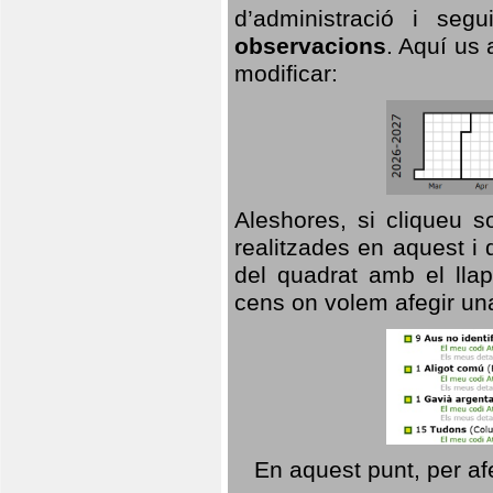
d’administració i se
observacions
. Aquí us 
modificar:
Aleshores, si cliqueu s
realitzades en aquest i
del quadrat amb el llap
cens on volem afegir un
En aquest punt, per af