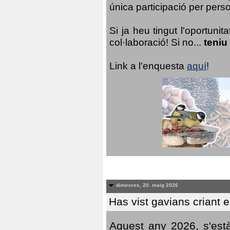
única participació per person
Si ja heu tingut l'oportuni
col·laboració! Si no...
teniu
Link a l'enquesta
aquí
!
dimecres, 20. maig 2026
Has vist gavians criant 
Aquest any 2026, s'est