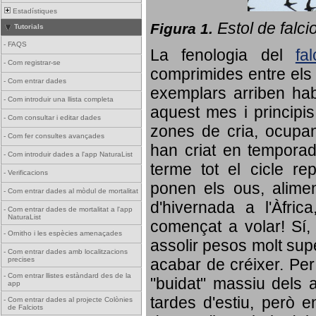
Estadístiques
Estol de falci
Figura 1.
Tutorials
-
FAQS
La fenologia del
fa
-
Com registrar-se
comprimides entre els o
-
Com entrar dades
exemplars arriben habi
-
Com introduir una llista completa
aquest mes i principis
-
Com consultar i editar dades
zones de cria, ocupan
-
Com fer consultes avançades
han criat en tempora
-
Com introduir dades a l'app NaturaList
terme tot el cicle rep
-
Verificacions
ponen els ous, alime
-
Com entrar dades al mòdul de mortalitat
d'hivernada a l'Àfric
-
Com entrar dades de mortalitat a l'app
NaturaList
començat a volar! Sí, 
-
Ornitho i les espècies amenaçades
assolir pesos molt supe
-
Com entrar dades amb localitzacions
precises
acabar de créixer. Per 
-
Com entrar llistes estàndard des de la
"buidat" massiu dels a
app
tardes d'estiu, però e
-
Com entrar dades al projecte Colònies
de Falciots