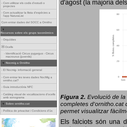
d'agost (la majoria del
-
Com utilitzar els codis d'estudi o
projectes
-
Com actualitzar la llista d'espècies a
l'app NaturaList
Com entrar dades del SOCC a Ornitho
Recursos sobre els grups taxonòmics
-
Orquídies
Ocells
-
Identificació Circus pygargus - Circus
macrourus (juvenils)
Nocmig a Ornitho
-
El Nocmig- informació general
-
Com entrar les teves dades NocMig a
ornitho.cat?
-
Guia introductòria NFC
-
Catàleg visual de vocalitzacions d'ocells
Figura 2.
Evolució de la
amb sonograma
completes d’ornitho.cat q
Sobre ornitho.cat
permet visualitzar fàcilm
-
Política de privacitat i Condicions d'ús
Els falciots són una 