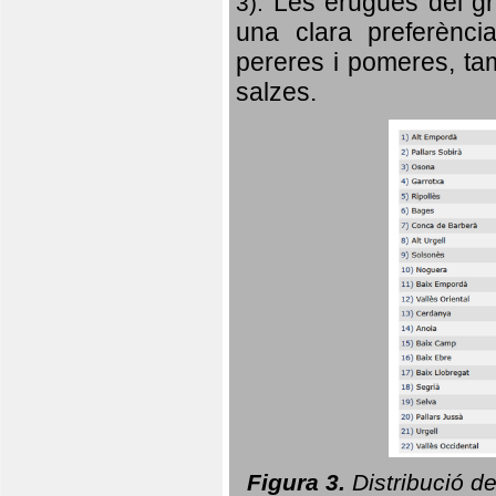
Les erugues del gr
3).
una clara preferència
pereres i pomeres, tam
salzes.
Figura 3.
Distribució d