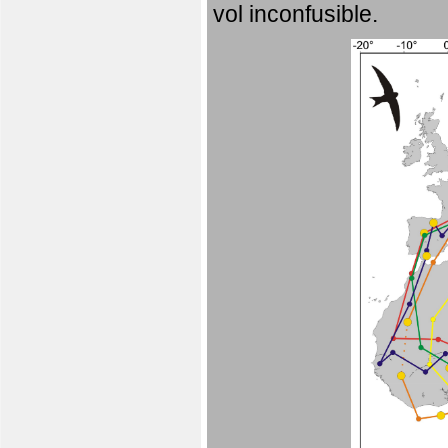
vol inconfusible.