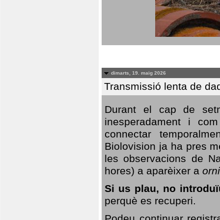
dimarts, 19. maig 2026
Transmissió lenta de da
Durant el cap de setm
inesperadament i com 
connectar temporalme
Biolovision ja ha pres 
les observacions de Na
hores) a aparèixer a
orni
Si us plau, no introd
perquè es recuperi.
Podeu continuar registr