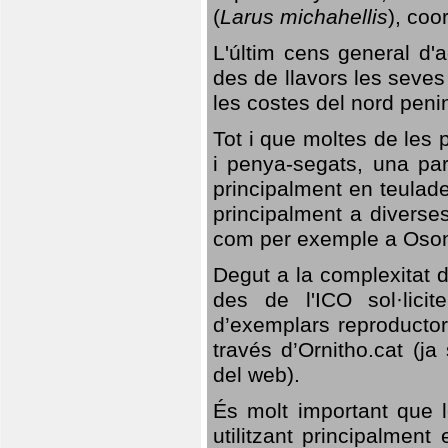
(
Larus michahellis
), coo
L'últim cens general d'a
des de llavors les seves
les costes del nord peni
Tot i que moltes de les p
i penya-segats, una par
principalment en teulad
principalment a diverses
com per exemple a Oso
Degut a la complexitat d
des de l'ICO sol·lici
d’exemplars reproductor
través d’Ornitho.cat (ja
del web).
És molt important que 
utilitzant principalment