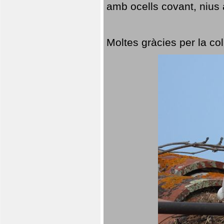
amb ocells covant, nius a
Moltes gràcies per la col