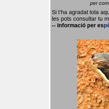
per coma
Si t’ha agradat tota a
les pots consultar tu ma
--
Informació per
es
p