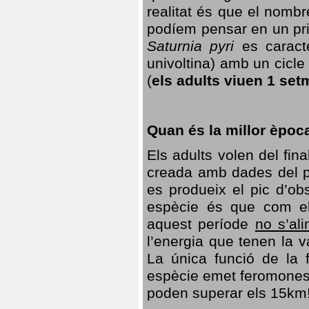
realitat és que el nomb
podíem pensar en un princ
Saturnia pyri
es caracte
univoltina) amb un cicle 
(
els adults viuen 1 set
Quan és la millor èpoc
Els adults volen del fin
creada amb dades del po
es produeix el pic d’ob
espècie és que com el
aquest període
no s’al
l’energia que tenen la 
La única funció de la f
espècie emet feromones
poden superar els 15km