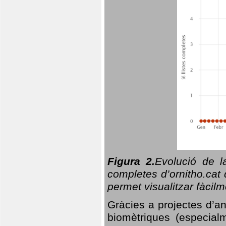
Figura 2.
Evolució de l
completes d’ornitho.cat 
permet visualitzar fàcilm
Gràcies a projectes d’a
biomètriques (especialm