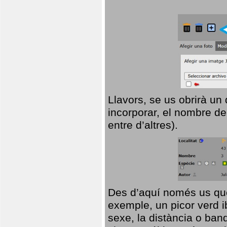
Llavors, se us obrirà un
incorporar, el nombre de
entre d’altres).
Des d’aquí només us que
exemple, un picor verd ib
sexe, la distància o ba