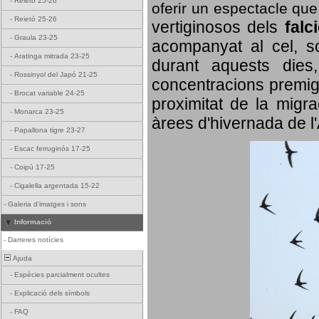
-
Reietó 25-26
oferir un espectacle qu
-
Reietó 25-26
vertiginosos dels
falc
-
Graula 23-25
acompanyat al cel, so
-
Aratinga mitrada 23-25
durant aquests dies
-
Rossinyol del Japó 21-25
concentracions premigr
-
Brocat variable 24-25
proximitat de la migra
-
Monarca 23-25
àrees d'hivernada de l
-
Papallona tigre 23-27
-
Escac ferruginós 17-25
-
Coipú 17-25
-
Cigalella argentada 15-22
-
Galeria d'imatges i sons
Informació
-
Darreres notícies
Ajuda
-
Espècies parcialment ocultes
-
Explicació dels símbols
-
FAQ