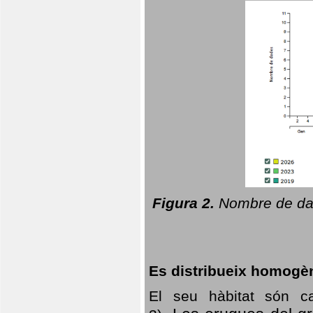
Figura 2.
Nombre de dad
Es distribueix homogè
El seu hàbitat són c