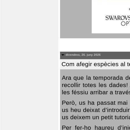
divendres, 26. juny 2026
Com afegir espècies al 
Ara que la temporada de
recollir totes les dades
les féssiu arribar a trav
Però, us ha passat mai 
us heu deixat d’introdu
us deixem un petit tutor
Per fer-ho haureu d’in