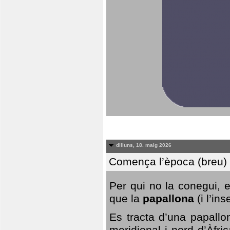
dilluns, 18. maig 2026
Comença l’època (breu) d
Per qui no la conegui, 
que la
papallona
(i l’in
Es tracta d’una papallo
meridional i nord d’Àfri