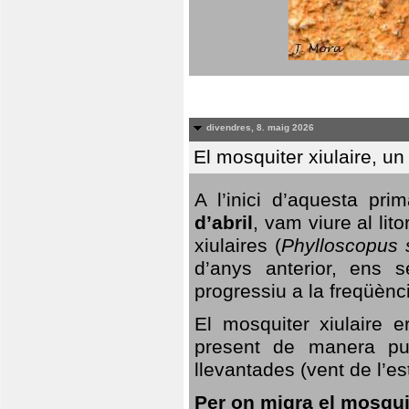
divendres, 8. maig 2026
El mosquiter xiulaire, u
A l’inici d’aquesta pr
d’abril
, vam viure al li
xiulaires (
Phylloscopus s
d’anys anterior, ens s
progressiu a la freqüènc
El mosquiter xiulaire 
present de manera pun
llevantades (vent de l’est
Per on migra el mosquit