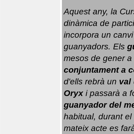
Aquest any, la Cur
dinàmica de partici
incorpora un canvi
guanyadors. 
Els 
g
conjuntament a 
d'ells rebrà un 
val
Oryx
 i passarà a f
guanyador del m
habitual, durant el 
mateix acte es farà