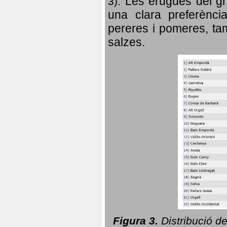
Les erugues del gr
3).
una clara preferència
pereres i pomeres, tam
salzes.
Figura 3.
Distribució d