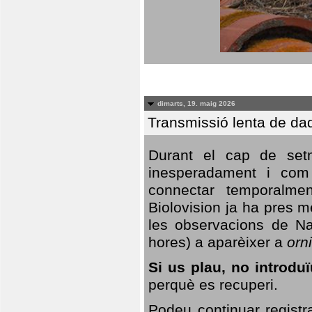
dimarts, 19. maig 2026
Transmissió lenta de da
Durant el cap de setm
inesperadament i com 
connectar temporalme
Biolovision ja ha pres 
les observacions de Na
hores) a aparèixer a
orni
Si us plau, no introd
perquè es recuperi.
Podeu continuar registr