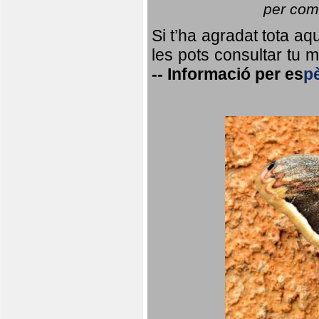
per coma
Si t’ha agradat tota a
les pots consultar tu ma
--
Informació per
es
p