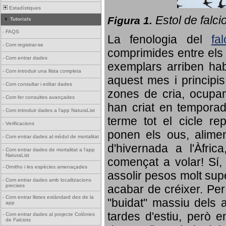
Estadístiques
Estol de falci
Figura 1.
Tutorials
-
FAQS
La fenologia del
fa
-
Com registrar-se
comprimides entre els o
-
Com entrar dades
exemplars arriben habi
-
Com introduir una llista completa
aquest mes i principis
-
Com consultar i editar dades
zones de cria, ocupan
-
Com fer consultes avançades
han criat en tempora
-
Com introduir dades a l'app NaturaList
terme tot el cicle rep
-
Verificacions
ponen els ous, alime
-
Com entrar dades al mòdul de mortalitat
d'hivernada a l'Àfric
-
Com entrar dades de mortalitat a l'app
NaturaList
començat a volar! Sí, 
-
Ornitho i les espècies amenaçades
assolir pesos molt supe
-
Com entrar dades amb localitzacions
precises
acabar de créixer. Per 
-
Com entrar llistes estàndard des de la
"buidat" massiu dels a
app
tardes d'estiu, però e
-
Com entrar dades al projecte Colònies
de Falciots