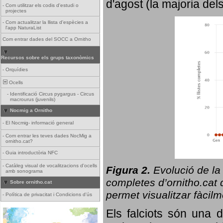
d'agost (la majoria del
-
Com utilitzar els codis d'estudi o
projectes
-
Com actualitzar la llista d'espècies a
l'app NaturaList
Com entrar dades del SOCC a Ornitho
Recursos sobre els grups taxonòmics
-
Orquídies
Ocells
-
Identificació Circus pygargus - Circus
macrourus (juvenils)
Nocmig a Ornitho
-
El Nocmig- informació general
-
Com entrar les teves dades NocMig a
ornitho.cat?
-
Guia introductòria NFC
-
Catàleg visual de vocalitzacions d'ocells
Figura 2.
Evolució de la
amb sonograma
completes d’ornitho.cat q
Sobre ornitho.cat
permet visualitzar fàcilm
-
Política de privacitat i Condicions d'ús
Els falciots són una 