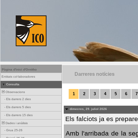
Pàgina d'inici d'Ornitho
Darreres notícies
Entitats col·laboradores
Consulta
Observacions
1
2
3
4
5
6
7
-
Els darrers 2 dies
-
Els darrers 5 dies
dimecres, 29. juliol 2026
-
Els darrers 15 dies
Els falciots ja es prepar
Dades i anàlisis
-
Grua 25-26
Amb l'arribada de la se