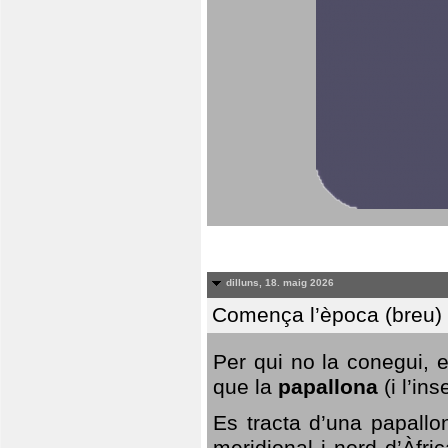
dilluns, 18. maig 2026
Comença l’època (breu) d
Per qui no la conegui, 
que la
papallona
(i l’in
Es tracta d’una papallo
meridional i nord d’Àfri