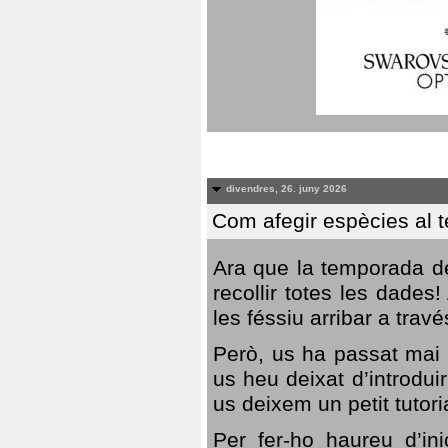
divendres, 26. juny 2026
Com afegir espècies al 
Ara que la temporada de
recollir totes les dades
les féssiu arribar a trav
Però, us ha passat mai 
us heu deixat d’introdu
us deixem un petit tutor
Per fer-ho haureu d’in