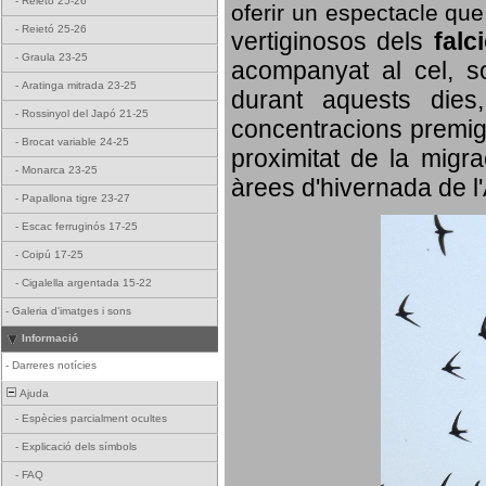
-
Reietó 25-26
oferir un espectacle qu
-
Reietó 25-26
vertiginosos dels
falc
-
Graula 23-25
acompanyat al cel, so
-
Aratinga mitrada 23-25
durant aquests dies
-
Rossinyol del Japó 21-25
concentracions premigr
-
Brocat variable 24-25
proximitat de la migra
-
Monarca 23-25
àrees d'hivernada de l
-
Papallona tigre 23-27
-
Escac ferruginós 17-25
-
Coipú 17-25
-
Cigalella argentada 15-22
-
Galeria d'imatges i sons
Informació
-
Darreres notícies
Ajuda
-
Espècies parcialment ocultes
-
Explicació dels símbols
-
FAQ