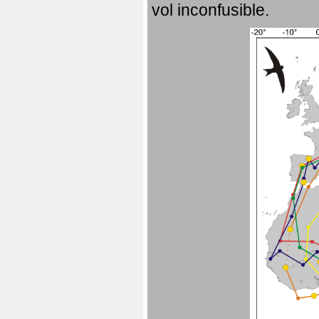
vol inconfusible.