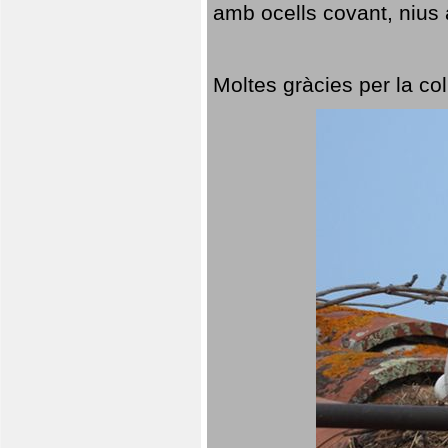
amb ocells covant, nius a
Moltes gràcies per la col