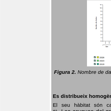
Figura 2.
Nombre de dad
Es distribueix homogè
El seu hàbitat són c