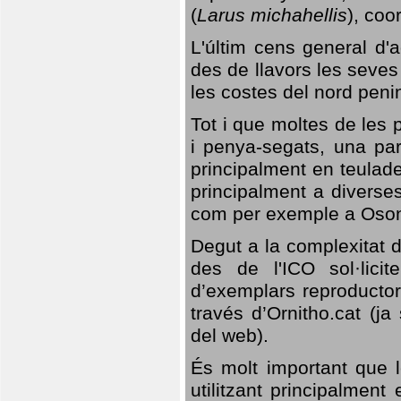
(
Larus michahellis
), coo
L'últim cens general d'a
des de llavors les seves
les costes del nord peni
Tot i que moltes de les p
i penya-segats, una par
principalment en teulad
principalment a diverses
com per exemple a Oso
Degut a la complexitat d
des de l'ICO sol·lici
d’exemplars reproductor
través d’Ornitho.cat (ja
del web).
És molt important que 
utilitzant principalment