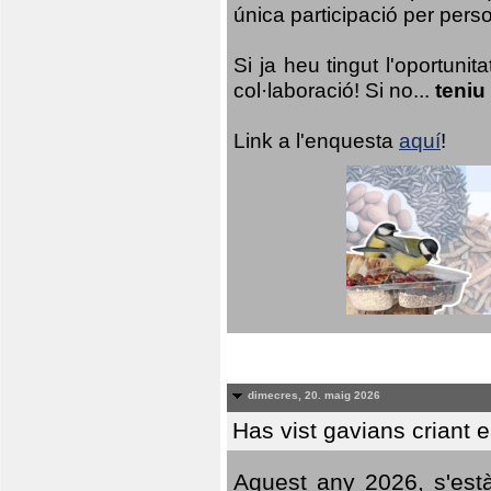
única participació per person
Si ja heu tingut l'oportuni
col·laboració! Si no...
teniu
Link a l'enquesta
aquí
!
dimecres, 20. maig 2026
Has vist gavians criant 
Aquest any 2026, s'est