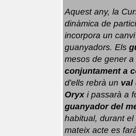
Aquest any, la Cur
dinàmica de partici
incorpora un canvi
guanyadors. 
Els 
g
conjuntament a 
d'ells rebrà un 
val
Oryx
 i passarà a f
guanyador del m
habitual, durant el 
mateix acte es farà