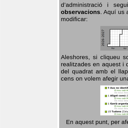
d’administració i se
observacions
. Aquí us 
modificar:
Aleshores, si cliqueu s
realitzades en aquest i
del quadrat amb el llap
cens on volem afegir un
En aquest punt, per af