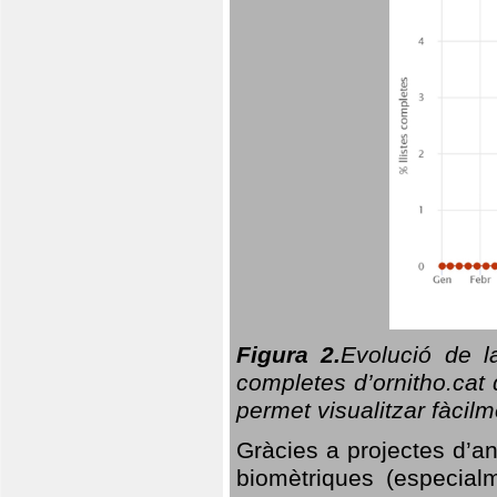
Figura 2.
Evolució de l
completes d’ornitho.cat 
permet visualitzar fàcilm
Gràcies a projectes d’a
biomètriques (especialm