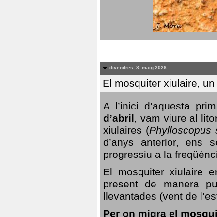
divendres, 8. maig 2026
El mosquiter xiulaire, u
A l’inici d’aquesta pr
d’abril
, vam viure al li
xiulaires (
Phylloscopus s
d’anys anterior, ens s
progressiu a la freqüènc
El mosquiter xiulaire 
present de manera pun
llevantades (vent de l’est
Per on migra el mosquit