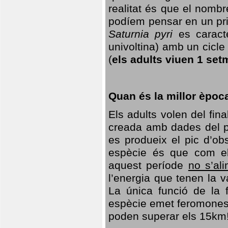
realitat és que el nomb
podíem pensar en un princ
Saturnia pyri
es caracte
univoltina) amb un cicle 
(
els adults viuen 1 set
Quan és la millor èpoc
Els adults volen del fin
creada amb dades del po
es produeix el pic d’ob
espècie és que com el
aquest període
no s’al
l’energia que tenen la 
La única funció de la f
espècie emet feromones
poden superar els 15km