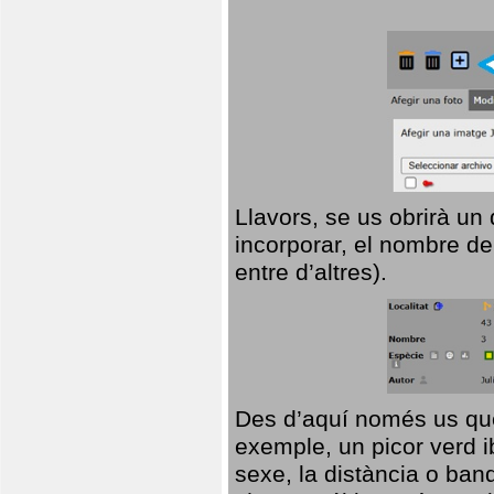
Llavors, se us obrirà un
incorporar, el nombre de
entre d’altres).
Des d’aquí només us que
exemple, un picor verd ib
sexe, la distància o ba