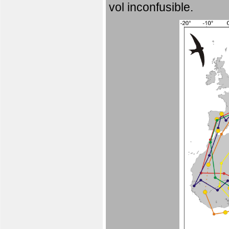
vol inconfusible.