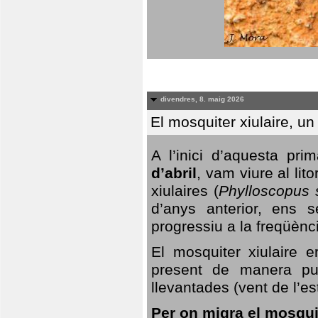
divendres, 8. maig 2026
El mosquiter xiulaire, u
A l’inici d’aquesta pr
d’abril
, vam viure al li
xiulaires (
Phylloscopus s
d’anys anterior, ens s
progressiu a la freqüènc
El mosquiter xiulaire 
present de manera pun
llevantades (vent de l’est
Per on migra el mosquit