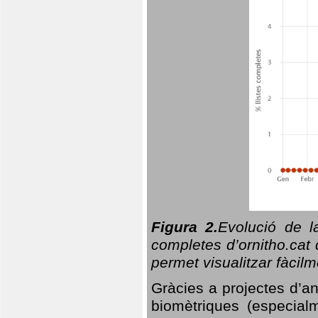
Figura 2.
Evolució de l
completes d’ornitho.cat 
permet visualitzar fàcilm
Gràcies a projectes d’a
biomètriques (especialm