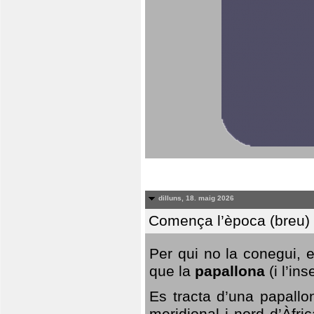
dilluns, 18. maig 2026
Comença l’època (breu) d
Per qui no la conegui, 
que la
papallona
(i l’in
Es tracta d’una papallo
meridional i nord d’Àfri