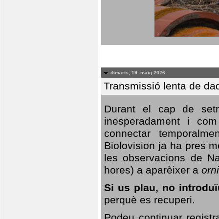
dimarts, 19. maig 2026
Transmissió lenta de da
Durant el cap de setm
inesperadament i com 
connectar temporalme
Biolovision ja ha pres 
les observacions de Na
hores) a aparèixer a
orni
Si us plau, no introd
perquè es recuperi.
Podeu continuar registr