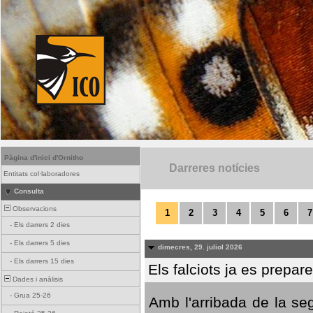
Pàgina d'inici d'Ornitho
Darreres notícies
Entitats col·laboradores
Consulta
Observacions
1
2
3
4
5
6
7
-
Els darrers 2 dies
-
Els darrers 5 dies
dimecres, 29. juliol 2026
-
Els darrers 15 dies
Els falciots ja es prepar
Dades i anàlisis
-
Grua 25-26
Amb l'arribada de la se