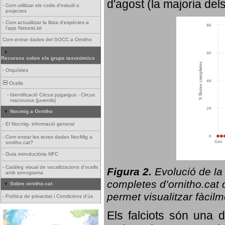
d'agost (la majoria del
-
Com utilitzar els codis d'estudi o
projectes
-
Com actualitzar la llista d'espècies a
l'app NaturaList
Com entrar dades del SOCC a Ornitho
Recursos sobre els grups taxonòmics
-
Orquídies
Ocells
-
Identificació Circus pygargus - Circus
macrourus (juvenils)
Nocmig a Ornitho
-
El Nocmig- informació general
-
Com entrar les teves dades NocMig a
ornitho.cat?
-
Guia introductòria NFC
-
Catàleg visual de vocalitzacions d'ocells
Figura 2.
Evolució de la
amb sonograma
completes d’ornitho.cat q
Sobre ornitho.cat
permet visualitzar fàcilm
-
Política de privacitat i Condicions d'ús
Els falciots són una 