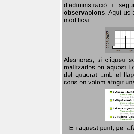
d’administració i se
observacions
. Aquí us 
modificar:
Aleshores, si cliqueu s
realitzades en aquest i
del quadrat amb el llap
cens on volem afegir un
En aquest punt, per af