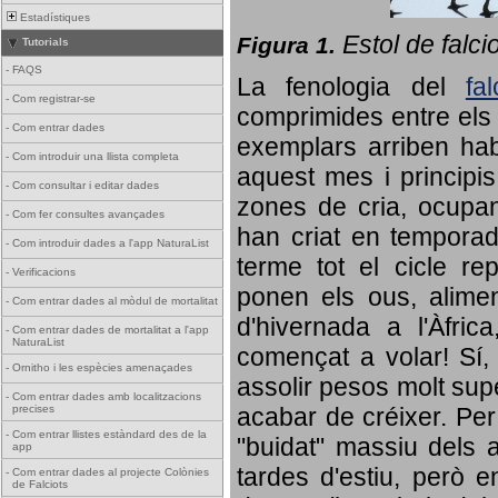
Estadístiques
Estol de falci
Figura 1.
Tutorials
-
FAQS
La fenologia del
fa
-
Com registrar-se
comprimides entre els o
-
Com entrar dades
exemplars arriben habi
-
Com introduir una llista completa
aquest mes i principis
-
Com consultar i editar dades
zones de cria, ocupan
-
Com fer consultes avançades
han criat en tempora
-
Com introduir dades a l'app NaturaList
terme tot el cicle rep
-
Verificacions
ponen els ous, alime
-
Com entrar dades al mòdul de mortalitat
d'hivernada a l'Àfric
-
Com entrar dades de mortalitat a l'app
NaturaList
començat a volar! Sí, 
-
Ornitho i les espècies amenaçades
assolir pesos molt supe
-
Com entrar dades amb localitzacions
precises
acabar de créixer. Per 
-
Com entrar llistes estàndard des de la
"buidat" massiu dels a
app
tardes d'estiu, però e
-
Com entrar dades al projecte Colònies
de Falciots