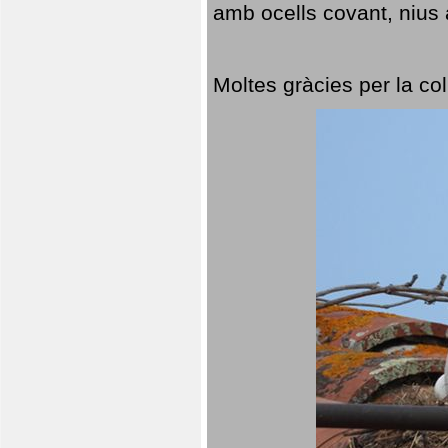
amb ocells covant, nius a
Moltes gràcies per la col