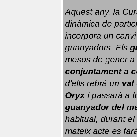
Aquest any, la Cur
dinàmica de partici
incorpora un canvi
guanyadors. 
Els 
g
conjuntament a 
d'ells rebrà un 
val
Oryx
 i passarà a f
guanyador del m
habitual, durant el 
mateix acte es farà