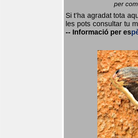
per coma
Si t’ha agradat tota a
les pots consultar tu ma
--
Informació per
es
p