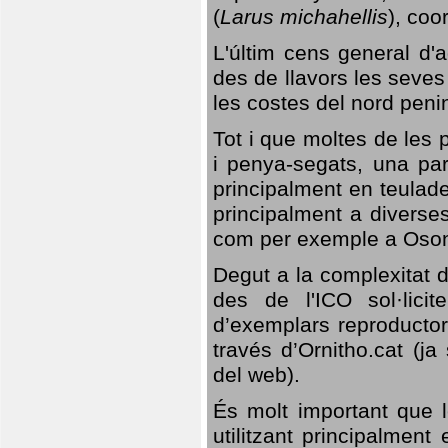
(
Larus michahellis
), coo
L'últim cens general d'a
des de llavors les seves
les costes del nord peni
Tot i que moltes de les p
i penya-segats, una par
principalment en teulad
principalment a diverses
com per exemple a Oso
Degut a la complexitat d
des de l'ICO sol·lici
d’exemplars reproductor
través d’Ornitho.cat (ja
del web).
És molt important que 
utilitzant principalment