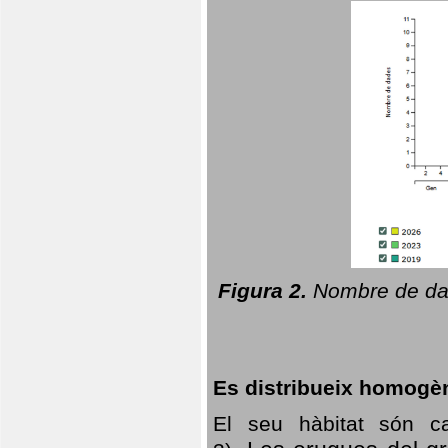
Figura 2.
Nombre de dad
Es distribueix homogè
El seu hàbitat són c