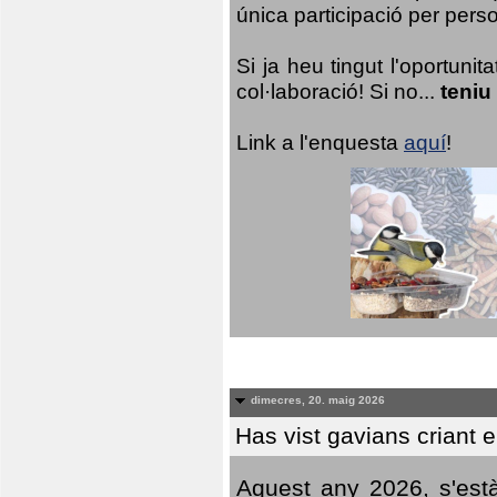
única participació per person
Si ja heu tingut l'oportuni
col·laboració! Si no...
teniu
Link a l'enquesta
aquí
!
dimecres, 20. maig 2026
Has vist gavians criant 
Aquest any 2026, s'est