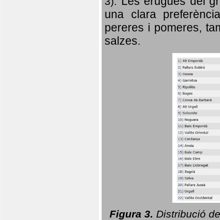
Les erugues del gr
3).
una clara preferència
pereres i pomeres, tam
salzes.
Figura 3.
Distribució d