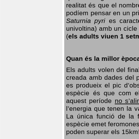
realitat és que el nomb
podíem pensar en un princ
Saturnia pyri
es caracte
univoltina) amb un cicle 
(
els adults viuen 1 set
Quan és la millor èpoc
Els adults volen del fin
creada amb dades del po
es produeix el pic d’ob
espècie és que com el
aquest període
no s’al
l’energia que tenen la 
La única funció de la f
espècie emet feromones
poden superar els 15km