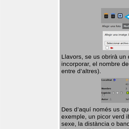
Llavors, se us obrirà un
incorporar, el nombre de
entre d’altres).
Des d’aquí només us que
exemple, un picor verd ib
sexe, la distància o ba