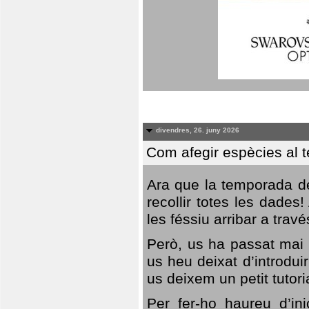
divendres, 26. juny 2026
Com afegir espècies al 
Ara que la temporada de
recollir totes les dades
les féssiu arribar a trav
Però, us ha passat mai 
us heu deixat d’introdu
us deixem un petit tutor
Per fer-ho haureu d’in