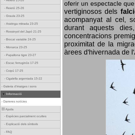
-
Reietó 25-26
oferir un espectacle qu
-
Reietó 25-26
vertiginosos dels
falc
-
Graula 23-25
acompanyat al cel, so
-
Aratinga mitrada 23-25
durant aquests dies
-
Rossinyol del Japó 21-25
concentracions premigr
-
Brocat variable 24-25
proximitat de la migra
-
Monarca 23-25
àrees d'hivernada de l
-
Papallona tigre 23-27
-
Escac ferruginós 17-25
-
Coipú 17-25
-
Cigalella argentada 15-22
-
Galeria d'imatges i sons
Informació
-
Darreres notícies
Ajuda
-
Espècies parcialment ocultes
-
Explicació dels símbols
-
FAQ