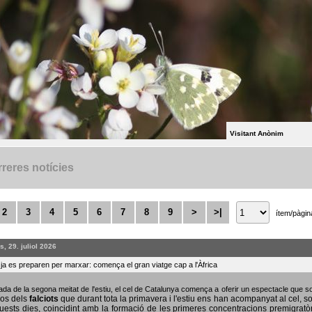
Visitant Anònim
reres notícies
2
3
4
5
6
7
8
9
>
>|
ítem/pàgin
, 29. juliol 2026
s ja es preparen per marxar: comença el gran viatge cap a l'Àfrica
bada de la segona meitat de l'estiu, el cel de Catalunya comença a oferir un espectacle que
sos dels
falciots
que durant tota la primavera i l'estiu ens han acompanyat al cel, s
uests dies, coincidint amb la formació de les primeres concentracions premigratò