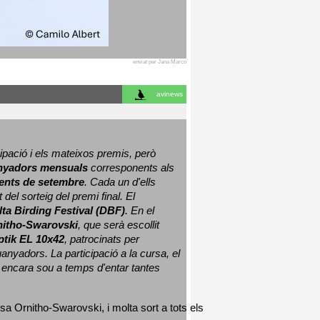
enviat per Jana Marco
avinews
ació i els mateixos premis, però 
nyadors mensuals
 corresponents als 
nts de setembre
. Cada un d'ells 
 del sorteig del premi final. 
El 
lta Birding Festival (DBF)
. En el 
nitho-Swarovski
, que serà escollit 
ptik EL 10x42
, patrocinats per 
nyadors. La participació a la cursa, el 
 encara sou a temps d'entar tantes 
sa Ornitho-Swarovski, i molta sort a tots els 