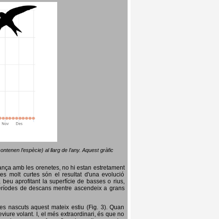
ntenen l’espècie) al llarg de l’any. Aquest gràfic
lança amb les orenetes, no hi estan estretament
es molt curtes són el resultat d'una evolució
, beu aprofitant la superfície de basses o rius,
nt períodes de descans mentre ascendeix a grans
es nascuts aquest mateix estiu (Fig. 3). Quan
iure volant. I, el més extraordinari, és que no