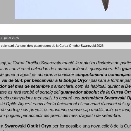
23. juliol 2026
l calendari d'anunci dels guanyadors de la Cursa Ornitho-Swarovski 2026
ny, la Cursa Ornitho-Swarovski manté la mateixa dinàmica de particip
a un canvi en el calendari de comunicació dels guanyadors. 
Els 
gua
e gener a agost es donaran a conèixer 
conjuntament a començame
 
val de 50 € per bescanviar a la botiga Oryx
 i passarà a formar part
dor del mes de setembre
 s'anunciarà, com és habitual, durant el 
De
cte es farà també el sorteig del 
guanyador absolut de la Cursa Or
ts els guanyadors mensuals i s'endurà uns 
prismàtics Swarovski O
ki Optik. 
Aquest canvi afecta únicament el calendari d'anunci dels gua
de sorteig i els premis es mantenen sense cap modificació, per tant,
com pugueu per accedir als premi del mes d'agost i de setembre.
 a 
Swarovski Optik
 i 
Oryx
 per fer possible una nova edició de la Cur