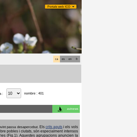
Portals web ICO
ca
es
en
fr
nombre : 401
a :
avinews
Els
crits aguts
i els vols
 sovint passa desapercebut.
obre pobles i ciutats, són especialment intensos
ries (Fig.1). Aquestes agrupacions anuncien la