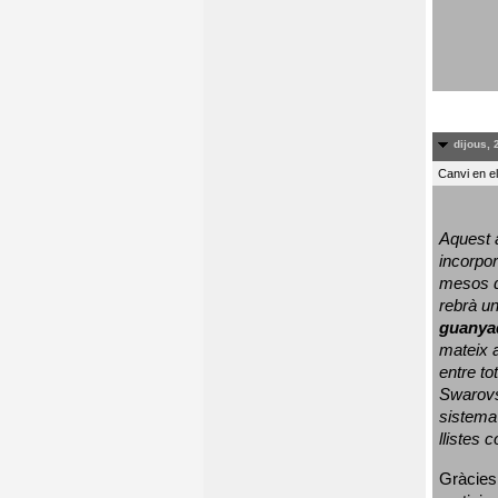
dijous, 
Canvi en e
Aquest a
incorpor
mesos d
rebrà un
guanya
mateix a
entre to
Swarovs
sistema 
llistes 
Gràcies