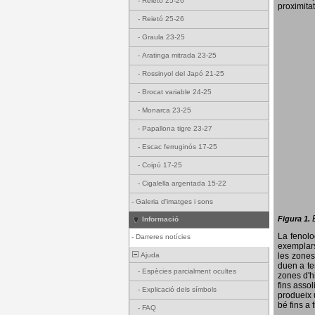
-
Reietó 25-26
proximitat
-
Reietó 25-26
-
Graula 23-25
-
Aratinga mitrada 23-25
-
Rossinyol del Japó 21-25
-
Brocat variable 24-25
-
Monarca 23-25
-
Papallona tigre 23-27
-
Escac ferruginós 17-25
-
Coipú 17-25
-
Cigalella argentada 15-22
-
Galeria d'imatges i sons
Figura 1.
Informació
La fenol
-
Darreres notícies
exemplars
Ajuda
les zones
duen a te
-
Espècies parcialment ocultes
zones d'hi
fins assol
-
Explicació dels símbols
produeix 
bé fins a 
-
FAQ