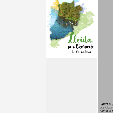
Figura 4.
posicions
dies a la 