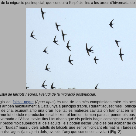
 de la migració postnupcial, que conduirà l'espècie fins a les àrees d'hivernada de 
Estol de falciots negres. Preludi de la migració postnupcial.
ogia del
falciot negre
(
Apus apus
) és una de les més comprimides entre els ocells
 arriben habitualment a Catalunya a principis d'abril, i durant aquest mes i princip
 de cria, ocupant amb una gran fidelitat les mateixes cavitats on han criat en 
rme tot el cicle reproductor: estableixen el territori, formen parella, ponen els ou
vernada a l'Àfrica, sovint fins i tot abans que els pollets hagin començat a volar! 
ir pesos molt superiors al dels adults i els poden deixar uns dies per acabar de créix
un "buidat" massiu dels adults de falciots que sentíem cridant els matins i tardes 
finals d'agost (la majoria dels joves de l'any que comencen a volar) (Fig. 2).