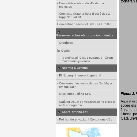
tornaran a
-
Com utilitzar els codis d'estudi o
projectes
-
Com actualitzar la llista d'espècies a
l'app NaturaList
Com entrar dades del SOCC a Ornitho
Recursos sobre els grups taxonòmics
-
Orquídies
Ocells
-
Identificació Circus pygargus - Circus
macrourus (juvenils)
Nocmig a Ornitho
-
El Nocmig- informació general
-
Com entrar les teves dades NocMig a
ornitho.cat?
Figura 3.
-
Guia introductòria NFC
Aquest esti
-
Catàleg visual de vocalitzacions d'ocells
amb sonograma
sobre els 
fins a la 
Sobre ornitho.cat
i bona pa
Catalunya
-
Política de privacitat i Condicions d'ús