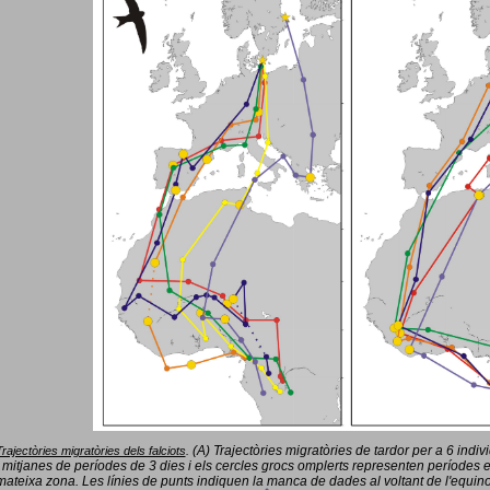
(A) Trajectòries migratòries de tardor per a 6 indi
Trajectòries migratòries dels falciots
.
 mitjanes de períodes de 3 dies i els cercles grocs omplerts representen períodes 
mateixa zona. Les línies de punts indiquen la manca de dades al voltant de l'equinoc