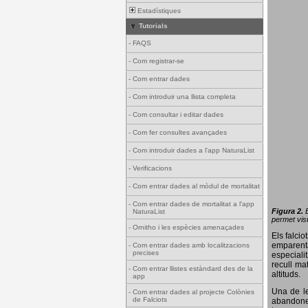
Estadístiques
Tutorials
-
FAQS
-
Com registrar-se
-
Com entrar dades
-
Com introduir una llista completa
-
Com consultar i editar dades
-
Com fer consultes avançades
-
Com introduir dades a l'app NaturaList
-
Verificacions
-
Com entrar dades al mòdul de mortalitat
-
Com entrar dades de mortalitat a l'app
Figura 2.
NaturaList
permet visu
-
Ornitho i les espècies amenaçades
Els falci
emparenta
-
Com entrar dades amb localitzacions
precises
especiali
recull ma
-
Com entrar llistes estàndard des de la
altituds.
app
Una de le
-
Com entrar dades al projecte Colònies
de Falciots
abandonen