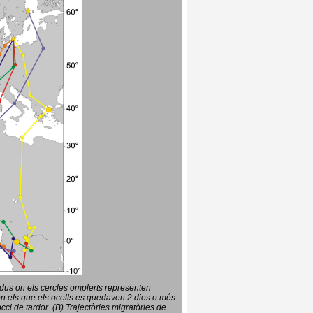
vidus on els cercles omplerts representen
en els que els ocells es quedaven 2 dies o més
ci de tardor. (B) Trajectòries migratòries de