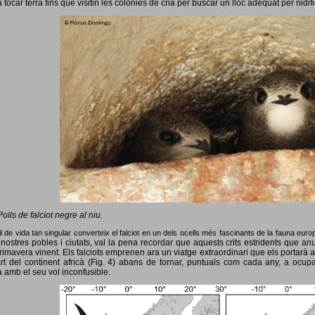
 tocar terra fins que visitin les colònies de cria per buscar un lloc adequat per nidif
Polls de falciot negre al niu.
l de vida tan singular converteix el falciot en un dels ocells més fascinants de la fauna eur
nostres pobles i ciutats, val la pena recordar que aquests crits estridents que anun
primavera vinent.
Els falciots emprenen ara un viatge extraordinari que els portarà a
rt del continent africà (Fig. 4) abans de tornar, puntuals com cada any, a ocup
 amb el seu vol inconfusible.