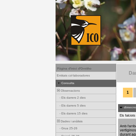
Pàgina d'inici d'Ornitho
Dar
Entitats col·laboradores
Consulta
Observacions
1
-
Els darrers 2 dies
-
Els darrers 5 dies
dimecres
-
Els darrers 15 dies
Els falciot
Dades i anàlisis
Amb l'arri
-
Grua 25-26
vertigino
durant aq