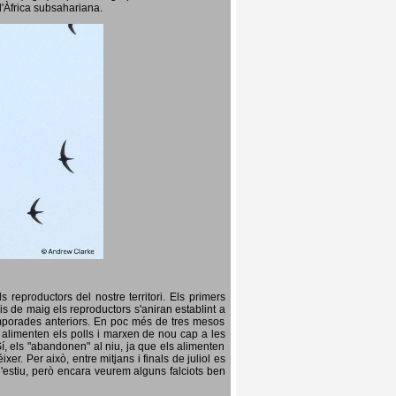
l'Àfrica subsahariana.
 reproductors del nostre territori. Els primers
is de maig els reproductors s'aniran establint a
temporades anteriors. En poc més de tres mesos
s, alimenten els polls i marxen de nou cap a les
Sí, els "abandonen" al niu, ja que els alimenten
er. Per això, entre mitjans i finals de juliol es
d'estiu, però encara veurem alguns falciots ben