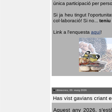
única participació per person
Si ja heu tingut l'oportuni
col·laboració! Si no...
teniu
Link a l'enquesta
aquí
!
dimecres, 20. maig 2026
Has vist gavians criant 
Aquest any 2026, s'est