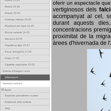
-
Reietó 25-26
oferir un espectacle qu
-
Reietó 25-26
vertiginosos dels
falc
-
Graula 23-25
acompanyat al cel, so
-
Aratinga mitrada 23-25
durant aquests dies
-
Rossinyol del Japó 21-25
concentracions premigr
-
Brocat variable 24-25
proximitat de la migra
-
Monarca 23-25
àrees d'hivernada de l
-
Papallona tigre 23-27
-
Escac ferruginós 17-25
-
Coipú 17-25
-
Cigalella argentada 15-22
-
Galeria d'imatges i sons
Informació
-
Darreres notícies
Ajuda
-
Espècies parcialment ocultes
-
Explicació dels símbols
-
FAQ