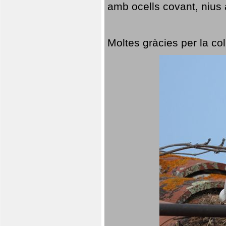
amb ocells covant, nius a
Moltes gràcies per la col