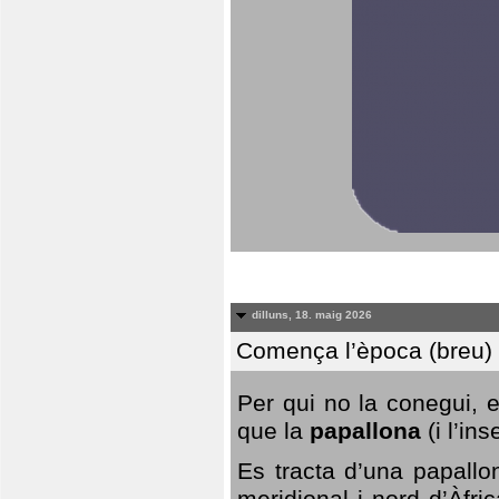
dilluns, 18. maig 2026
Comença l’època (breu) d
Per qui no la conegui, 
que la
papallona
(i l’in
Es tracta d’una papallo
meridional i nord d’Àfri