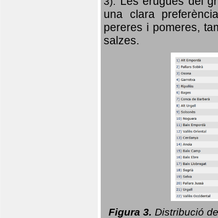
Les erugues del gr
3).
una clara preferència
pereres i pomeres, tam
salzes.
Figura 3.
Distribució d