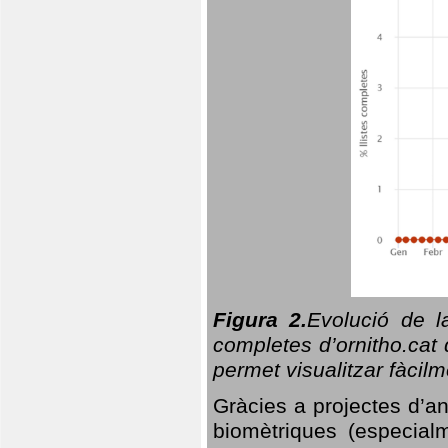
Figura 2.
Evolució de l
completes d’ornitho.cat 
permet visualitzar fàcilm
Gràcies a projectes d’a
biomètriques (especialm