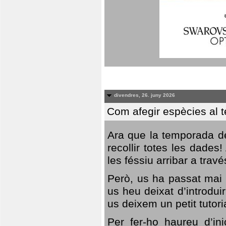
divendres, 26. juny 2026
Com afegir espècies al 
Ara que la temporada de
recollir totes les dades
les féssiu arribar a trav
Però, us ha passat mai 
us heu deixat d’introdu
us deixem un petit tutor
Per fer-ho haureu d’in