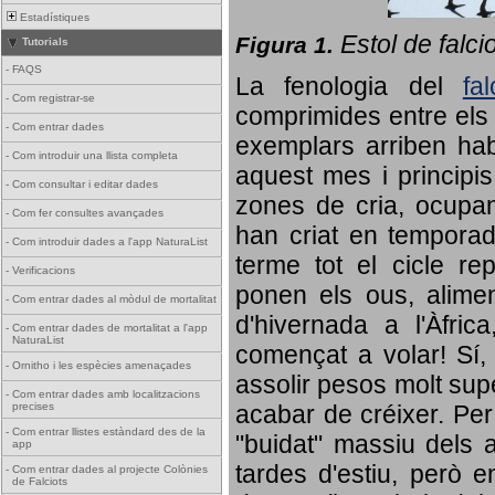
Estadístiques
Estol de falci
Figura 1.
Tutorials
-
FAQS
La fenologia del
fa
-
Com registrar-se
comprimides entre els o
-
Com entrar dades
exemplars arriben habi
-
Com introduir una llista completa
aquest mes i principis
-
Com consultar i editar dades
zones de cria, ocupan
-
Com fer consultes avançades
han criat en tempora
-
Com introduir dades a l'app NaturaList
terme tot el cicle rep
-
Verificacions
ponen els ous, alime
-
Com entrar dades al mòdul de mortalitat
d'hivernada a l'Àfric
-
Com entrar dades de mortalitat a l'app
NaturaList
començat a volar! Sí, 
-
Ornitho i les espècies amenaçades
assolir pesos molt supe
-
Com entrar dades amb localitzacions
precises
acabar de créixer. Per 
-
Com entrar llistes estàndard des de la
"buidat" massiu dels a
app
tardes d'estiu, però e
-
Com entrar dades al projecte Colònies
de Falciots