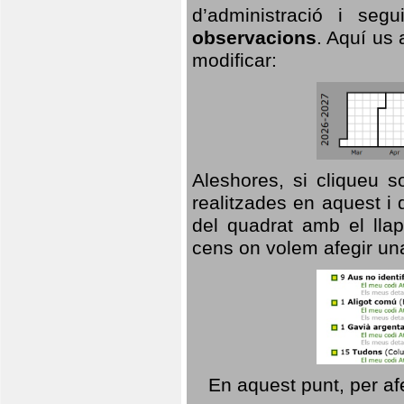
d’administració i se
observacions
. Aquí us 
modificar:
Aleshores, si cliqueu s
realitzades en aquest i
del quadrat amb el llap
cens on volem afegir un
En aquest punt, per af