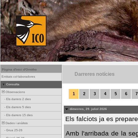
Pàgina d'inici d'Ornitho
Darreres notícies
Entitats col·laboradores
Consulta
Observacions
1
2
3
4
5
6
7
-
Els darrers 2 dies
-
Els darrers 5 dies
dimecres, 29. juliol 2026
-
Els darrers 15 dies
Els falciots ja es prepar
Dades i anàlisis
-
Grua 25-26
Amb l'arribada de la se