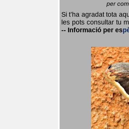
per coma
Si t’ha agradat tota a
les pots consultar tu ma
--
Informació per
es
p