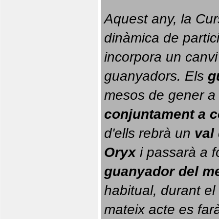
Aquest any, la Cur
dinàmica de partici
incorpora un canvi
guanyadors. 
Els 
g
conjuntament a 
d'ells rebrà un 
val
Oryx
 i passarà a f
guanyador del m
habitual, durant el 
mateix acte es farà