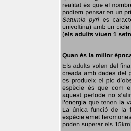
realitat és que el nomb
podíem pensar en un princ
Saturnia pyri
es caracte
univoltina) amb un cicle 
(
els adults viuen 1 set
Quan és la millor èpoc
Els adults volen del fin
creada amb dades del po
es produeix el pic d’ob
espècie és que com el
aquest període
no s’al
l’energia que tenen la 
La única funció de la f
espècie emet feromones
poden superar els 15km