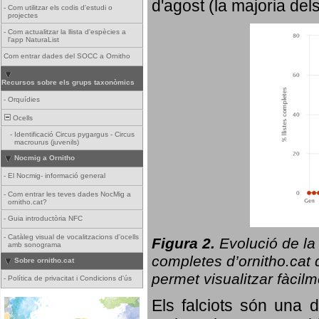
d'agost (la majoria del
-
Com utilitzar els codis d'estudi o
projectes
-
Com actualitzar la llista d'espècies a
l'app NaturaList
Com entrar dades del SOCC a Ornitho
Recursos sobre els grups taxonòmics
-
Orquídies
Ocells
-
Identificació Circus pygargus - Circus
macrourus (juvenils)
Nocmig a Ornitho
-
El Nocmig- informació general
-
Com entrar les teves dades NocMig a
ornitho.cat?
-
Guia introductòria NFC
-
Catàleg visual de vocalitzacions d'ocells
Figura 2.
Evolució de la
amb sonograma
completes d’ornitho.cat q
Sobre ornitho.cat
permet visualitzar fàcilm
-
Política de privacitat i Condicions d'ús
Els falciots són una 