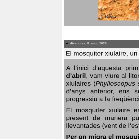
divendres, 8. maig 2026
El mosquiter xiulaire, u
A l’inici d’aquesta pr
d’abril
, vam viure al li
xiulaires (
Phylloscopus s
d’anys anterior, ens s
progressiu a la freqüènc
El mosquiter xiulaire 
present de manera pun
llevantades (vent de l’est
Per on migra el mosquit