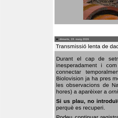
dimarts, 19. maig 2026
Transmissió lenta de da
Durant el cap de setm
inesperadament i com 
connectar temporalme
Biolovision ja ha pres 
les observacions de Na
hores) a aparèixer a
orni
Si us plau, no introd
perquè es recuperi.
Podeu continuar registr