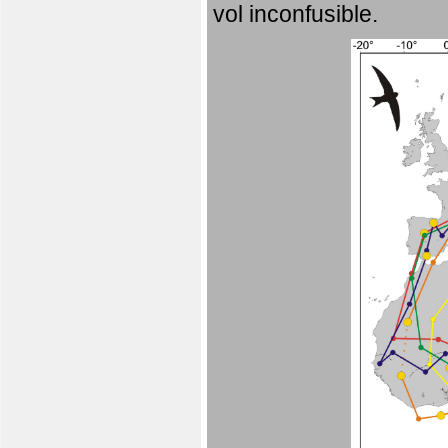
vol inconfusible.