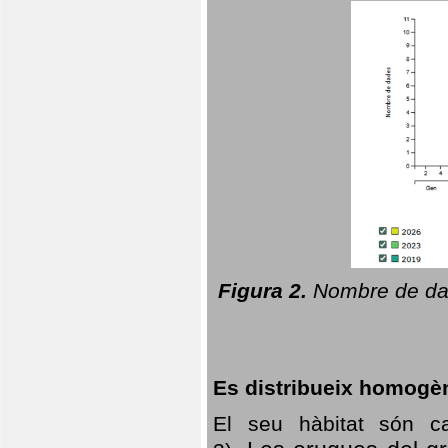
Figura 2.
Nombre de dad
Es distribueix homogè
El seu hàbitat són c