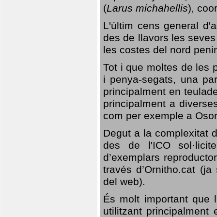
(
Larus michahellis
), coo
L'últim cens general d'a
des de llavors les seves
les costes del nord peni
Tot i que moltes de les p
i penya-segats, una par
principalment en teulad
principalment a diverses
com per exemple a Oso
Degut a la complexitat d
des de l'ICO sol·lici
d’exemplars reproductor
través d’Ornitho.cat (ja
del web).
És molt important que 
utilitzant principalment