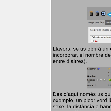
Llavors, se us obrirà un
incorporar, el nombre de
entre d’altres).
Des d’aquí només us que
exemple, un picor verd ib
sexe, la distància o ba