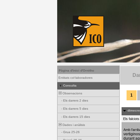
Pàgina d'inici d'Ornitho
Dar
Entitats col·laboradores
Consulta
Observacions
1
-
Els darrers 2 dies
-
Els darrers 5 dies
dimecres
-
Els darrers 15 dies
Els falciot
Dades i anàlisis
Amb l'arri
-
Grua 25-26
vertigino
durant aq