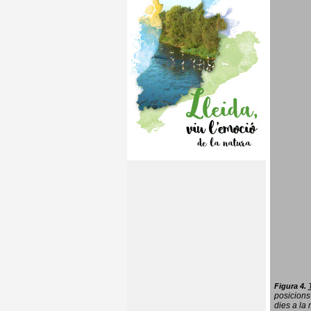
Figura 4.
posicions
dies a la 