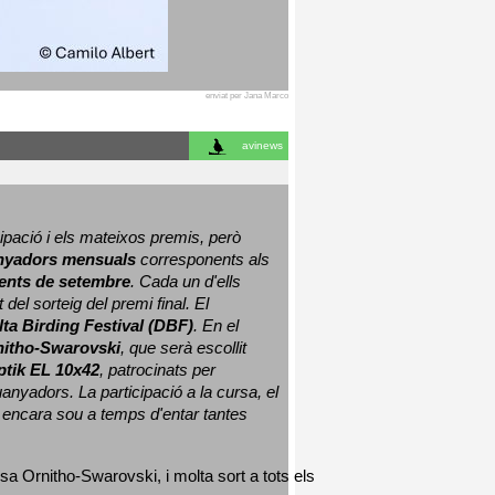
enviat per Jana Marco
avinews
ació i els mateixos premis, però 
nyadors mensuals
 corresponents als 
nts de setembre
. Cada un d'ells 
 del sorteig del premi final. 
El 
lta Birding Festival (DBF)
. En el 
nitho-Swarovski
, que serà escollit 
ptik EL 10x42
, patrocinats per 
nyadors. La participació a la cursa, el 
 encara sou a temps d'entar tantes 
sa Ornitho-Swarovski, i molta sort a tots els 