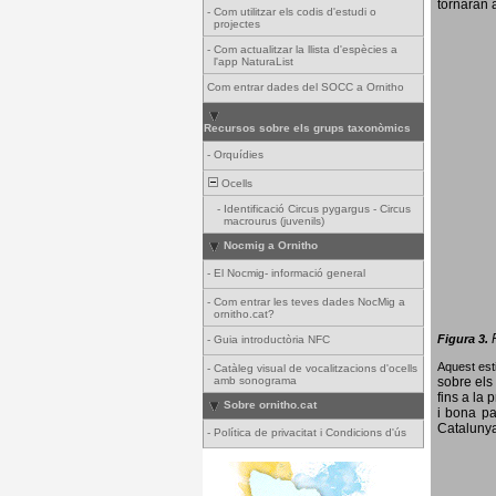
tornaran a
-
Com utilitzar els codis d'estudi o
projectes
-
Com actualitzar la llista d'espècies a
l'app NaturaList
Com entrar dades del SOCC a Ornitho
Recursos sobre els grups taxonòmics
-
Orquídies
Ocells
-
Identificació Circus pygargus - Circus
macrourus (juvenils)
Nocmig a Ornitho
-
El Nocmig- informació general
-
Com entrar les teves dades NocMig a
ornitho.cat?
Figura 3.
-
Guia introductòria NFC
Aquest esti
-
Catàleg visual de vocalitzacions d'ocells
amb sonograma
sobre els 
fins a la 
Sobre ornitho.cat
i bona pa
Catalunya
-
Política de privacitat i Condicions d'ús