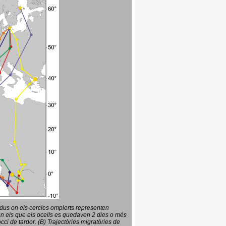
vidus on els cercles omplerts representen
en els que els ocells es quedaven 2 dies o més
ci de tardor. (B) Trajectòries migratòries de