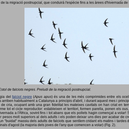
 de la migració postnupcial, que conduirà l'espècie fins a les àrees d'hivernada de 
Estol de falciots negres. Preludi de la migració postnupcial.
ogia del
falciot negre
(
Apus apus
) és una de les més comprimides entre els ocells
 arriben habitualment a Catalunya a principis d'abril, i durant aquest mes i princip
 de cria, ocupant amb una gran fidelitat les mateixes cavitats on han criat en 
rme tot el cicle reproductor: estableixen el territori, formen parella, ponen els ou
vernada a l'Àfrica, sovint fins i tot abans que els pollets hagin començat a volar! 
ir pesos molt superiors al dels adults i els poden deixar uns dies per acabar de créix
un "buidat" massiu dels adults de falciots que sentíem cridant els matins i tardes 
finals d'agost (la majoria dels joves de l'any que comencen a volar) (Fig. 2).