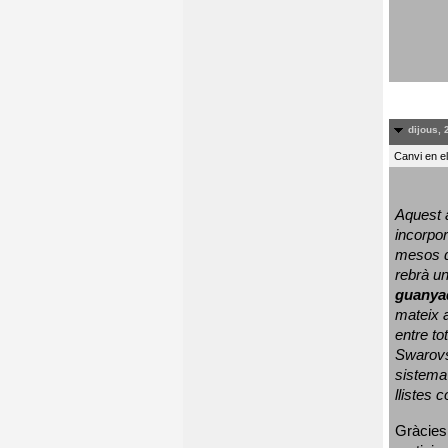
dijous, 
Canvi en e
Aquest a
incorpor
mesos d
rebrà un
guanya
mateix a
entre to
Swarovs
sistema 
llistes 
Gràcies