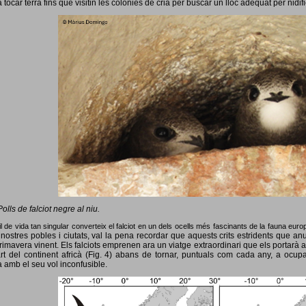
 tocar terra fins que visitin les colònies de cria per buscar un lloc adequat per nidif
Polls de falciot negre al niu.
l de vida tan singular converteix el falciot en un dels ocells més fascinants de la fauna eur
nostres pobles i ciutats, val la pena recordar que aquests crits estridents que anun
primavera vinent.
Els falciots emprenen ara un viatge extraordinari que els portarà a
rt del continent africà (Fig. 4) abans de tornar, puntuals com cada any, a ocup
 amb el seu vol inconfusible.