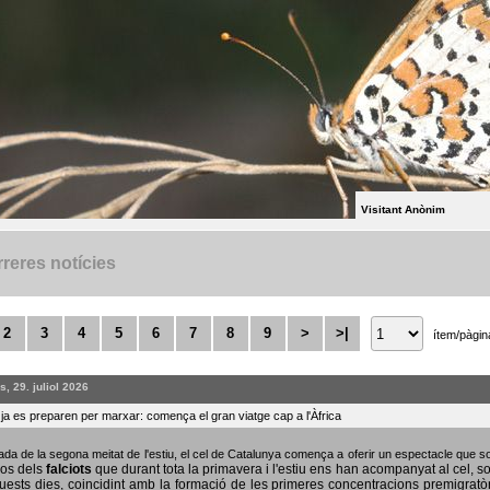
Visitant Anònim
reres notícies
2
3
4
5
6
7
8
9
>
>|
ítem/pàgin
, 29. juliol 2026
s ja es preparen per marxar: comença el gran viatge cap a l'Àfrica
bada de la segona meitat de l'estiu, el cel de Catalunya comença a oferir un espectacle que
sos dels
falciots
que durant tota la primavera i l'estiu ens han acompanyat al cel, s
uests dies, coincidint amb la formació de les primeres concentracions premigratò