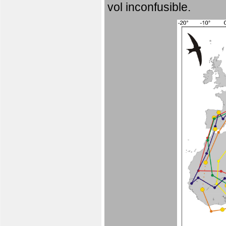
vol inconfusible.