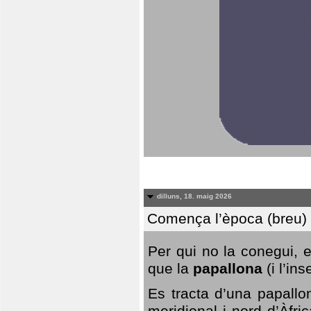
dilluns, 18. maig 2026
Comença l’època (breu) d
Per qui no la conegui, 
que la
papallona
(i l’in
Es tracta d’una papallo
meridional i nord d’Àfri