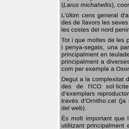
(
Larus michahellis
), coo
L'últim cens general d'a
des de llavors les seves
les costes del nord peni
Tot i que moltes de les p
i penya-segats, una par
principalment en teulad
principalment a diverses
com per exemple a Oso
Degut a la complexitat d
des de l'ICO sol·lici
d’exemplars reproductor
través d’Ornitho.cat (ja
del web).
És molt important que 
utilitzant principalment