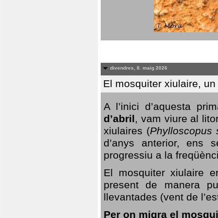
divendres, 8. maig 2026
El mosquiter xiulaire, u
A l’inici d’aquesta pr
d’abril
, vam viure al li
xiulaires (
Phylloscopus s
d’anys anterior, ens s
progressiu a la freqüènc
El mosquiter xiulaire 
present de manera pun
llevantades (vent de l’est
Per on migra el mosquit