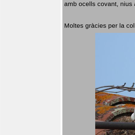
amb ocells covant, nius a
Moltes gràcies per la col