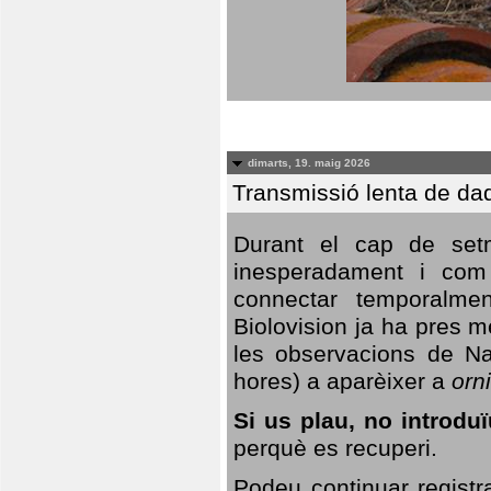
dimarts, 19. maig 2026
Transmissió lenta de da
Durant el cap de setm
inesperadament i com 
connectar temporalme
Biolovision ja ha pres 
les observacions de Na
hores) a aparèixer a
orni
Si us plau, no introd
perquè es recuperi.
Podeu continuar registr