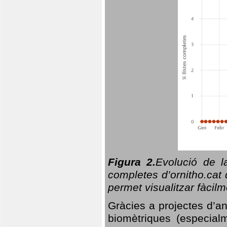
Figura 2.
Evolució de l
completes d’ornitho.cat 
permet visualitzar fàcilm
Gràcies a projectes d’a
biomètriques (especialm