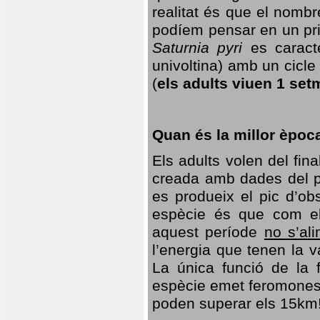
realitat és que el nomb
podíem pensar en un princ
Saturnia pyri
es caracte
univoltina) amb un cicle 
(
els adults viuen 1 set
Quan és la millor èpoc
Els adults volen del fin
creada amb dades del po
es produeix el pic d’ob
espècie és que com el
aquest període
no s’al
l’energia que tenen la 
La única funció de la f
espècie emet feromones
poden superar els 15km