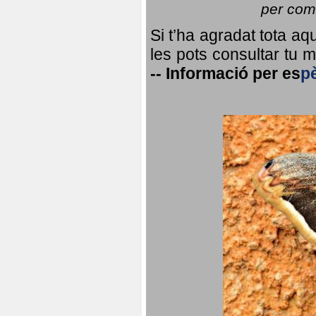
per coma
Si t’ha agradat tota a
les pots consultar tu ma
--
Informació per
es
p