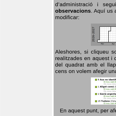
d’administració i se
observacions
. Aquí us 
modificar:
Aleshores, si cliqueu s
realitzades en aquest i
del quadrat amb el llap
cens on volem afegir un
En aquest punt, per af