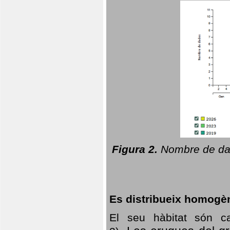
Figura 2.
Nombre de dad
Es distribueix homogè
El seu hàbitat són c