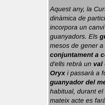
Aquest any, la Cur
dinàmica de partici
incorpora un canvi
guanyadors. 
Els 
g
conjuntament a 
d'ells rebrà un 
val
Oryx
 i passarà a f
guanyador del m
habitual, durant el 
mateix acte es farà