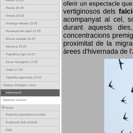
-
Reietó 25-26
oferir un espectacle qu
-
Reietó 25-26
vertiginosos dels
falc
-
Graula 23-25
acompanyat al cel, so
-
Aratinga mitrada 23-25
durant aquests dies
-
Rossinyol del Japó 21-25
concentracions premigr
-
Brocat variable 24-25
proximitat de la migra
-
Monarca 23-25
àrees d'hivernada de l
-
Papallona tigre 23-27
-
Escac ferruginós 17-25
-
Coipú 17-25
-
Cigalella argentada 15-22
-
Galeria d'imatges i sons
Informació
-
Darreres notícies
Ajuda
-
Espècies parcialment ocultes
-
Explicació dels símbols
-
FAQ