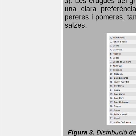
Les erugues del gr
3).
una clara preferència
pereres i pomeres, tam
salzes.
Figura 3.
Distribució d