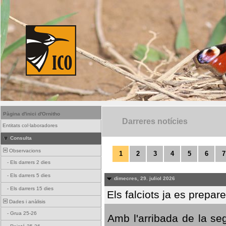
Pàgina d'inici d'Ornitho
Darreres notícies
Entitats col·laboradores
Consulta
Observacions
1
2
3
4
5
6
7
-
Els darrers 2 dies
-
Els darrers 5 dies
dimecres, 29. juliol 2026
-
Els darrers 15 dies
Els falciots ja es prepar
Dades i anàlisis
-
Grua 25-26
Amb l'arribada de la se