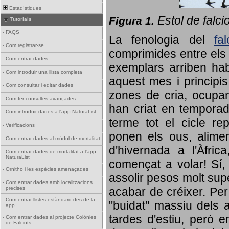
Estadístiques
Estol de falci
Figura 1.
Tutorials
-
FAQS
La fenologia del
fa
-
Com registrar-se
comprimides entre els o
-
Com entrar dades
exemplars arriben habi
-
Com introduir una llista completa
aquest mes i principis
-
Com consultar i editar dades
zones de cria, ocupan
-
Com fer consultes avançades
han criat en tempora
-
Com introduir dades a l'app NaturaList
terme tot el cicle rep
-
Verificacions
ponen els ous, alime
-
Com entrar dades al mòdul de mortalitat
d'hivernada a l'Àfric
-
Com entrar dades de mortalitat a l'app
NaturaList
començat a volar! Sí, 
-
Ornitho i les espècies amenaçades
assolir pesos molt supe
-
Com entrar dades amb localitzacions
precises
acabar de créixer. Per 
-
Com entrar llistes estàndard des de la
"buidat" massiu dels a
app
tardes d'estiu, però e
-
Com entrar dades al projecte Colònies
de Falciots