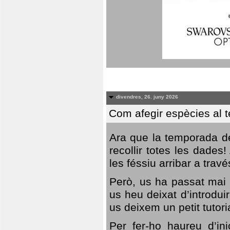
divendres, 26. juny 2026
Com afegir espècies al 
Ara que la temporada de
recollir totes les dades
les féssiu arribar a trav
Però, us ha passat mai 
us heu deixat d’introdu
us deixem un petit tutor
Per fer-ho haureu d’in