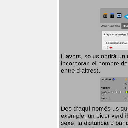
Llavors, se us obrirà un
incorporar, el nombre de
entre d’altres).
Des d’aquí només us que
exemple, un picor verd ib
sexe, la distància o ba