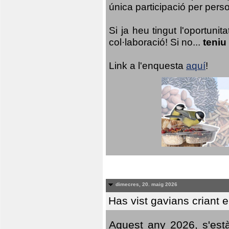
única participació per person
Si ja heu tingut l'oportuni
col·laboració! Si no...
teniu
Link a l'enquesta
aquí
!
dimecres, 20. maig 2026
Has vist gavians criant 
Aquest any 2026, s'est