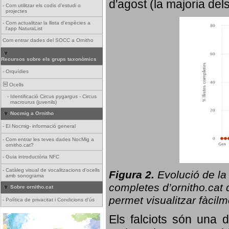
d'agost (la majoria del
-
Com utilitzar els codis d'estudi o
projectes
-
Com actualitzar la llista d'espècies a
l'app NaturaList
Com entrar dades del SOCC a Ornitho
Recursos sobre els grups taxonòmics
-
Orquídies
Ocells
-
Identificació Circus pygargus - Circus
macrourus (juvenils)
Nocmig a Ornitho
-
El Nocmig- informació general
-
Com entrar les teves dades NocMig a
ornitho.cat?
-
Guia introductòria NFC
-
Catàleg visual de vocalitzacions d'ocells
Figura 2.
Evolució de la
amb sonograma
completes d’ornitho.cat q
Sobre ornitho.cat
permet visualitzar fàcilm
-
Política de privacitat i Condicions d'ús
Els falciots són una 