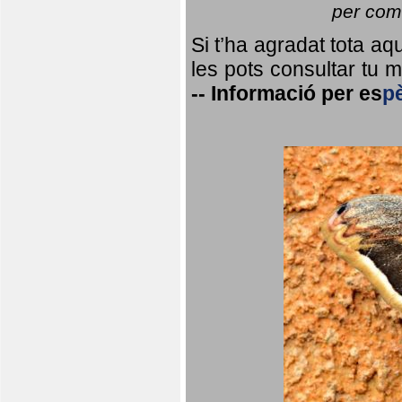
per coma
Si t’ha agradat tota a
les pots consultar tu ma
--
Informació per
es
p