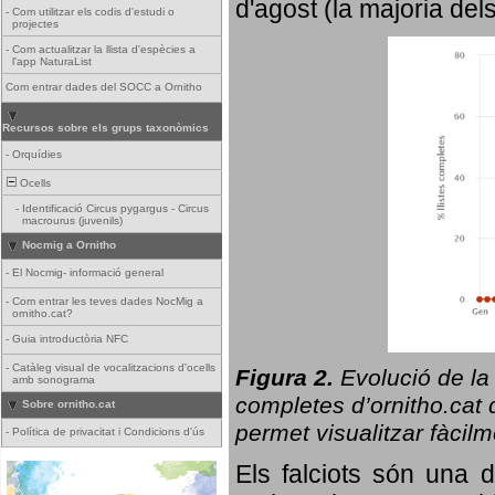
d'agost (la majoria del
-
Com utilitzar els codis d'estudi o
projectes
-
Com actualitzar la llista d'espècies a
l'app NaturaList
Com entrar dades del SOCC a Ornitho
Recursos sobre els grups taxonòmics
-
Orquídies
Ocells
-
Identificació Circus pygargus - Circus
macrourus (juvenils)
Nocmig a Ornitho
-
El Nocmig- informació general
-
Com entrar les teves dades NocMig a
ornitho.cat?
-
Guia introductòria NFC
-
Catàleg visual de vocalitzacions d'ocells
Figura 2.
Evolució de la
amb sonograma
completes d’ornitho.cat q
Sobre ornitho.cat
permet visualitzar fàcilm
-
Política de privacitat i Condicions d'ús
Els falciots són una 