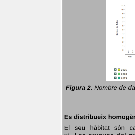
Figura 2.
Nombre de dad
Es distribueix homogè
El seu hàbitat són c