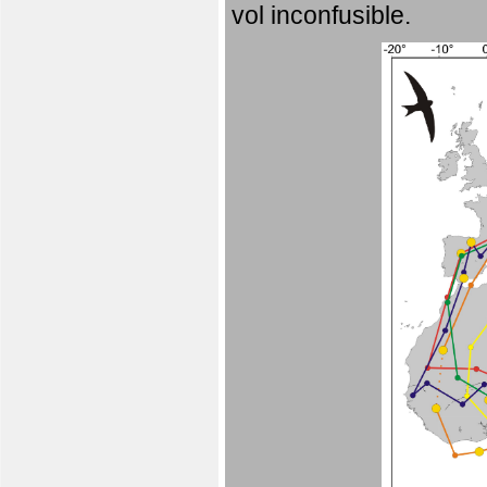
vol inconfusible.