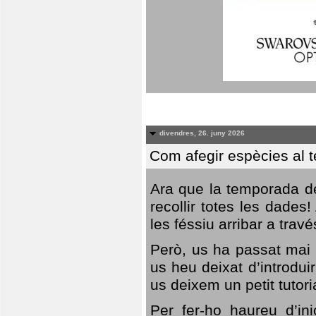
divendres, 26. juny 2026
Com afegir espècies al 
Ara que la temporada de
recollir totes les dades
les féssiu arribar a trav
Però, us ha passat mai 
us heu deixat d’introdu
us deixem un petit tutor
Per fer-ho haureu d’in