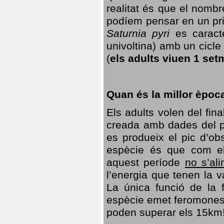
realitat és que el nomb
podíem pensar en un princ
Saturnia pyri
es caracte
univoltina) amb un cicle 
(
els adults viuen 1 set
Quan és la millor èpoc
Els adults volen del fin
creada amb dades del po
es produeix el pic d’ob
espècie és que com el
aquest període
no s’al
l’energia que tenen la 
La única funció de la f
espècie emet feromones
poden superar els 15km