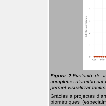
Figura 2.
Evolució de l
completes d’ornitho.cat 
permet visualitzar fàcilm
Gràcies a projectes d’a
biomètriques (especialm