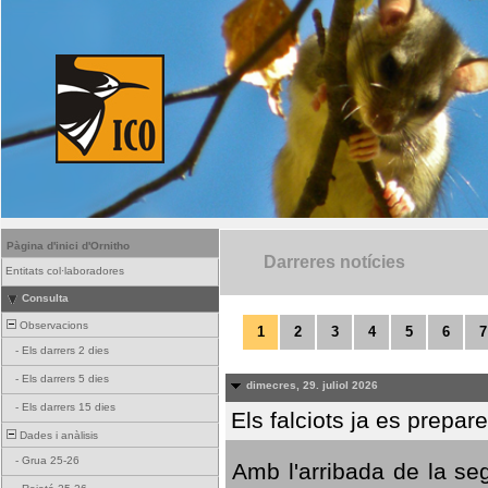
Pàgina d'inici d'Ornitho
Darreres notícies
Entitats col·laboradores
Consulta
Observacions
1
2
3
4
5
6
7
-
Els darrers 2 dies
-
Els darrers 5 dies
dimecres, 29. juliol 2026
-
Els darrers 15 dies
Els falciots ja es prepar
Dades i anàlisis
-
Grua 25-26
Amb l'arribada de la se