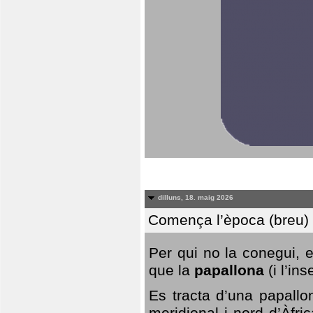
dilluns, 18. maig 2026
Comença l’època (breu) d
Per qui no la conegui, 
que la
papallona
(i l’in
Es tracta d’una papallo
meridional i nord d’Àfri