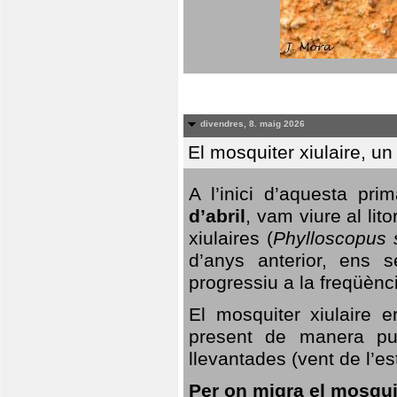
divendres, 8. maig 2026
El mosquiter xiulaire, u
A l’inici d’aquesta pr
d’abril
, vam viure al li
xiulaires (
Phylloscopus s
d’anys anterior, ens s
progressiu a la freqüènc
El mosquiter xiulaire 
present de manera pun
llevantades (vent de l’est
Per on migra el mosquit