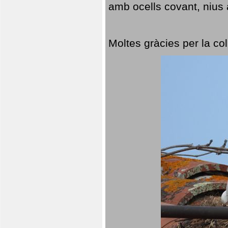
amb ocells covant, nius a
Moltes gràcies per la col