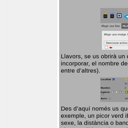
Llavors, se us obrirà un
incorporar, el nombre de
entre d’altres).
Des d’aquí només us que
exemple, un picor verd ib
sexe, la distància o ba