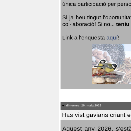
única participació per person
Si ja heu tingut l'oportuni
col·laboració! Si no...
teniu
Link a l'enquesta
aquí
!
dimecres, 20. maig 2026
Has vist gavians criant 
Aquest any 2026, s'est