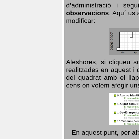
d’administració i se
observacions
. Aquí us 
modificar:
Aleshores, si cliqueu s
realitzades en aquest i
del quadrat amb el llap
cens on volem afegir un
En aquest punt, per af