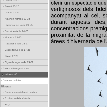
-
Reietó 25-26
oferir un espectacle qu
-
Reietó 25-26
vertiginosos dels
falc
-
Graula 23-25
acompanyat al cel, so
-
Aratinga mitrada 23-25
durant aquests dies
-
Rossinyol del Japó 21-25
concentracions premigr
-
Brocat variable 24-25
proximitat de la migra
-
Monarca 23-25
àrees d'hivernada de l
-
Papallona tigre 23-27
-
Escac ferruginós 17-25
-
Coipú 17-25
-
Cigalella argentada 15-22
-
Galeria d'imatges i sons
Informació
-
Darreres notícies
Ajuda
-
Espècies parcialment ocultes
-
Explicació dels símbols
-
FAQ