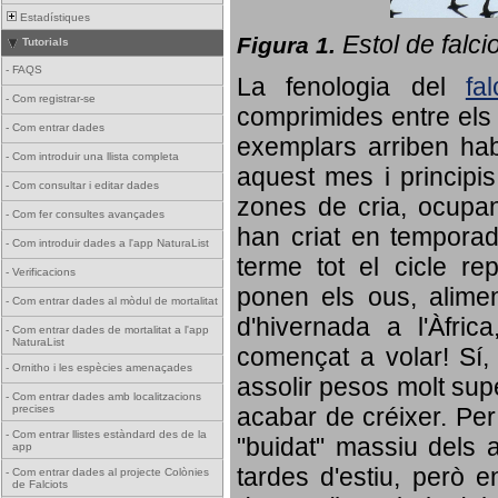
Estadístiques
Estol de falci
Figura 1.
Tutorials
-
FAQS
La fenologia del
fa
-
Com registrar-se
comprimides entre els o
-
Com entrar dades
exemplars arriben habi
-
Com introduir una llista completa
aquest mes i principis
-
Com consultar i editar dades
zones de cria, ocupan
-
Com fer consultes avançades
han criat en tempora
-
Com introduir dades a l'app NaturaList
terme tot el cicle rep
-
Verificacions
ponen els ous, alime
-
Com entrar dades al mòdul de mortalitat
d'hivernada a l'Àfric
-
Com entrar dades de mortalitat a l'app
NaturaList
començat a volar! Sí, 
-
Ornitho i les espècies amenaçades
assolir pesos molt supe
-
Com entrar dades amb localitzacions
precises
acabar de créixer. Per 
-
Com entrar llistes estàndard des de la
"buidat" massiu dels a
app
tardes d'estiu, però e
-
Com entrar dades al projecte Colònies
de Falciots