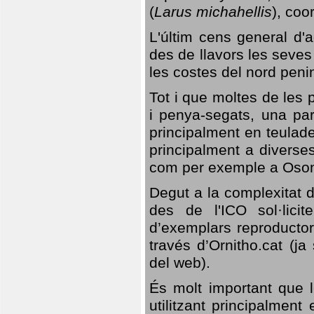
(
Larus michahellis
), coo
L'últim cens general d'a
des de llavors les seves
les costes del nord peni
Tot i que moltes de les p
i penya-segats, una par
principalment en teulad
principalment a diverses
com per exemple a Oso
Degut a la complexitat d
des de l'ICO sol·lici
d’exemplars reproductor
través d’Ornitho.cat (ja
del web).
És molt important que 
utilitzant principalment