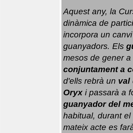
Aquest any, la Cur
dinàmica de partici
incorpora un canvi
guanyadors. 
Els 
g
conjuntament a 
d'ells rebrà un 
val
Oryx
 i passarà a f
guanyador del m
habitual, durant el 
mateix acte es farà