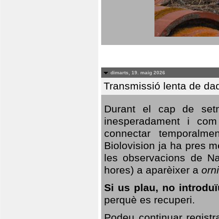
dimarts, 19. maig 2026
Transmissió lenta de da
Durant el cap de setm
inesperadament i com 
connectar temporalme
Biolovision ja ha pres 
les observacions de Na
hores) a aparèixer a
orni
Si us plau, no introd
perquè es recuperi.
Podeu continuar registr