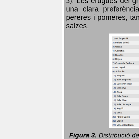
Les erugues del gr
3).
una clara preferència
pereres i pomeres, tam
salzes.
Figura 3.
Distribució d