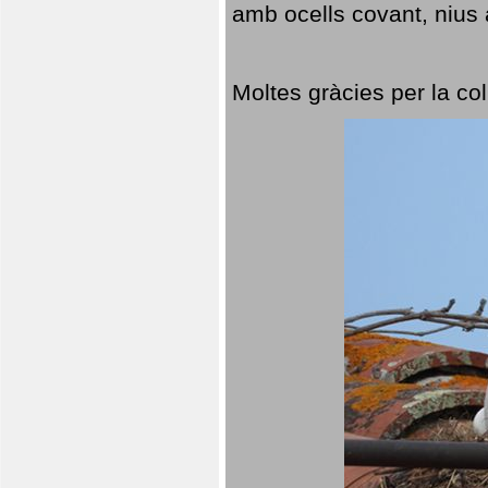
amb ocells covant, nius a
Moltes gràcies per la col