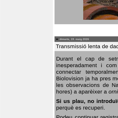
dimarts, 19. maig 2026
Transmissió lenta de da
Durant el cap de setm
inesperadament i com 
connectar temporalme
Biolovision ja ha pres 
les observacions de Na
hores) a aparèixer a
orni
Si us plau, no introd
perquè es recuperi.
Podeu continuar registr