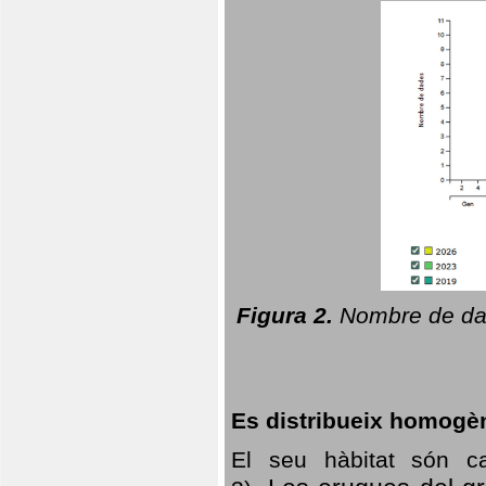
Figura 2.
Nombre de dad
Es distribueix homogè
El seu hàbitat són c