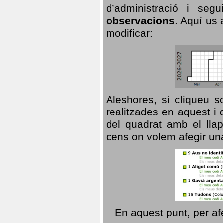
d’administració i se
observacions
. Aquí us 
modificar:
Aleshores, si cliqueu s
realitzades en aquest i
del quadrat amb el llap
cens on volem afegir un
En aquest punt, per af