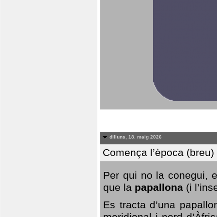
dilluns, 18. maig 2026
Comença l’època (breu) d
Per qui no la conegui, 
que la
papallona
(i l’in
Es tracta d’una papallo
meridional i nord d’Àfri