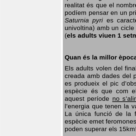
realitat és que el nomb
podíem pensar en un princ
Saturnia pyri
es caracte
univoltina) amb un cicle 
(
els adults viuen 1 set
Quan és la millor èpoc
Els adults volen del fin
creada amb dades del po
es produeix el pic d’ob
espècie és que com el
aquest període
no s’al
l’energia que tenen la 
La única funció de la f
espècie emet feromones
poden superar els 15km