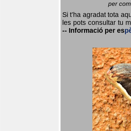
per coma
Si t’ha agradat tota a
les pots consultar tu ma
--
Informació per
es
p