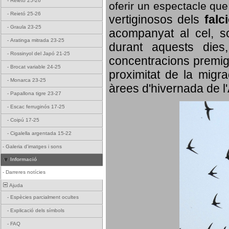
-
Reietó 25-26
oferir un espectacle qu
-
Reietó 25-26
vertiginosos dels
falc
-
Graula 23-25
acompanyat al cel, so
-
Aratinga mitrada 23-25
durant aquests dies
-
Rossinyol del Japó 21-25
concentracions premigr
-
Brocat variable 24-25
proximitat de la migra
-
Monarca 23-25
àrees d'hivernada de l
-
Papallona tigre 23-27
-
Escac ferruginós 17-25
-
Coipú 17-25
-
Cigalella argentada 15-22
-
Galeria d'imatges i sons
Informació
-
Darreres notícies
Ajuda
-
Espècies parcialment ocultes
-
Explicació dels símbols
-
FAQ