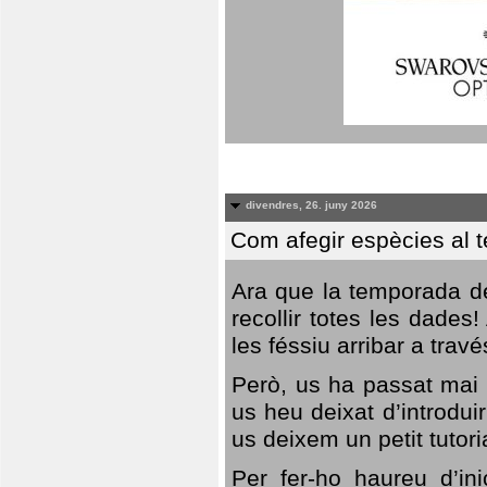
divendres, 26. juny 2026
Com afegir espècies al 
Ara que la temporada de
recollir totes les dades
les féssiu arribar a trav
Però, us ha passat mai 
us heu deixat d’introdu
us deixem un petit tutor
Per fer-ho haureu d’in