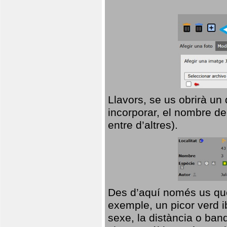
Llavors, se us obrirà un
incorporar, el nombre de
entre d’altres).
Des d’aquí només us que
exemple, un picor verd ib
sexe, la distància o ba