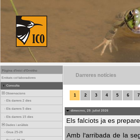
Pàgina d'inici d'Ornitho
Darreres notícies
Entitats col·laboradores
Consulta
Observacions
1
2
3
4
5
6
7
-
Els darrers 2 dies
-
Els darrers 5 dies
dimecres, 29. juliol 2026
-
Els darrers 15 dies
Els falciots ja es prepar
Dades i anàlisis
-
Grua 25-26
Amb l'arribada de la se