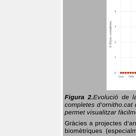
Figura 2.
Evolució de l
completes d’ornitho.cat 
permet visualitzar fàcilm
Gràcies a projectes d’a
biomètriques (especialm