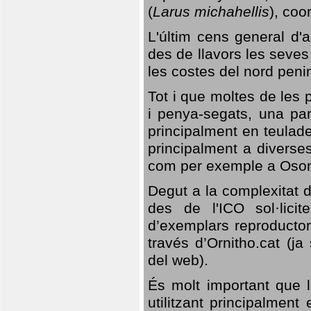
(
Larus michahellis
), coo
L'últim cens general d'a
des de llavors les seves
les costes del nord peni
Tot i que moltes de les p
i penya-segats, una par
principalment en teulad
principalment a diverses
com per exemple a Oso
Degut a la complexitat d
des de l'ICO sol·lici
d’exemplars reproductor
través d’Ornitho.cat (ja
del web).
És molt important que 
utilitzant principalment