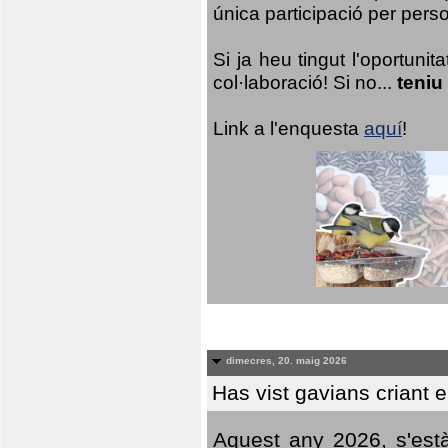
única participació per person
Si ja heu tingut l'oportuni
col·laboració! Si no...
teniu
Link a l'enquesta
aquí
!
dimecres, 20. maig 2026
Has vist gavians criant 
Aquest any 2026, s'est