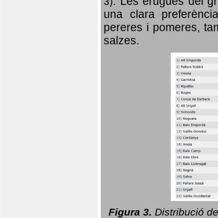
Les erugues del gr
3).
una clara preferència
pereres i pomeres, tam
salzes.
Figura 3.
Distribució d