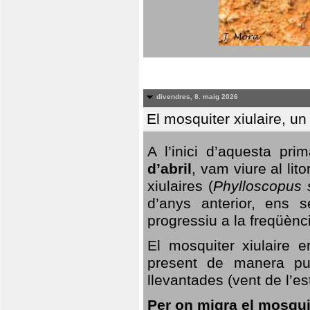
divendres, 8. maig 2026
El mosquiter xiulaire, u
A l’inici d’aquesta pr
d’abril
, vam viure al li
xiulaires (
Phylloscopus s
d’anys anterior, ens s
progressiu a la freqüènc
El mosquiter xiulaire 
present de manera pun
llevantades (vent de l’est
Per on migra el mosquit