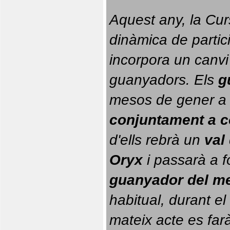
Aquest any, la Cur
dinàmica de partici
incorpora un canvi
guanyadors. 
Els 
g
conjuntament a 
d'ells rebrà un 
val
Oryx
 i passarà a f
guanyador del m
habitual, durant el 
mateix acte es farà