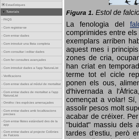
Estadístiques
Estol de falci
Figura 1.
Tutorials
-
FAQS
La fenologia del
fa
-
Com registrar-se
comprimides entre els o
-
Com entrar dades
exemplars arriben habi
-
Com introduir una llista completa
aquest mes i principis
-
Com consultar i editar dades
zones de cria, ocupan
-
Com fer consultes avançades
han criat en tempora
-
Com introduir dades a l'app NaturaList
terme tot el cicle rep
-
Verificacions
ponen els ous, alime
-
Com entrar dades al mòdul de mortalitat
d'hivernada a l'Àfric
-
Com entrar dades de mortalitat a l'app
NaturaList
començat a volar! Sí, 
-
Ornitho i les espècies amenaçades
assolir pesos molt supe
-
Com entrar dades amb localitzacions
precises
acabar de créixer. Per 
-
Com entrar llistes estàndard des de la
"buidat" massiu dels a
app
tardes d'estiu, però e
-
Com entrar dades al projecte Colònies
de Falciots