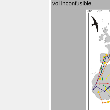
vol inconfusible.