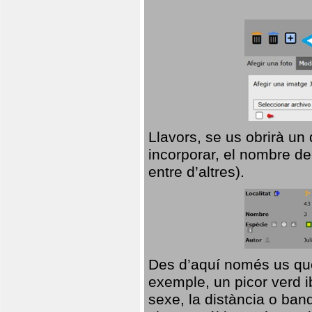
Llavors, se us obrirà un
incorporar, el nombre de
entre d’altres).
Des d’aquí només us que
exemple, un picor verd ib
sexe, la distància o ba