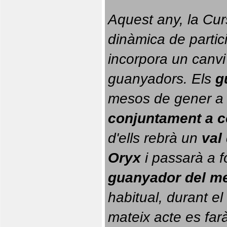
Aquest any, la Cur
dinàmica de partici
incorpora un canvi
guanyadors. 
Els 
g
conjuntament a 
d'ells rebrà un 
val
Oryx
 i passarà a f
guanyador del m
habitual, durant el 
mateix acte es farà