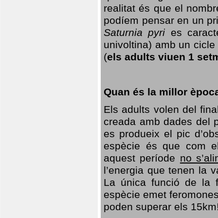
realitat és que el nomb
podíem pensar en un princ
Saturnia pyri
es caracte
univoltina) amb un cicle 
(
els adults viuen 1 set
Quan és la millor èpoc
Els adults volen del fin
creada amb dades del po
es produeix el pic d’ob
espècie és que com el
aquest període
no s’al
l’energia que tenen la 
La única funció de la f
espècie emet feromones
poden superar els 15km