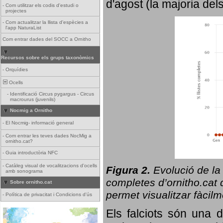
d'agost (la majoria del
-
Com utilitzar els codis d'estudi o
projectes
-
Com actualitzar la llista d'espècies a
l'app NaturaList
Com entrar dades del SOCC a Ornitho
Recursos sobre els grups taxonòmics
-
Orquídies
Ocells
-
Identificació Circus pygargus - Circus
macrourus (juvenils)
Nocmig a Ornitho
-
El Nocmig- informació general
-
Com entrar les teves dades NocMig a
ornitho.cat?
-
Guia introductòria NFC
-
Catàleg visual de vocalitzacions d'ocells
Figura 2.
Evolució de la
amb sonograma
completes d’ornitho.cat q
Sobre ornitho.cat
permet visualitzar fàcilm
-
Política de privacitat i Condicions d'ús
Els falciots són una 