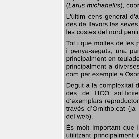
(
Larus michahellis
), coo
L'últim cens general d'a
des de llavors les seves
les costes del nord peni
Tot i que moltes de les p
i penya-segats, una par
principalment en teulad
principalment a diverses
com per exemple a Oso
Degut a la complexitat d
des de l'ICO sol·lici
d’exemplars reproductor
través d’Ornitho.cat (ja
del web).
És molt important que 
utilitzant principalment