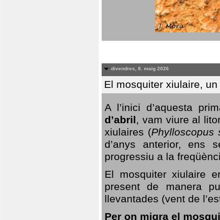
divendres, 8. maig 2026
El mosquiter xiulaire, u
A l’inici d’aquesta pr
d’abril
, vam viure al li
xiulaires (
Phylloscopus s
d’anys anterior, ens s
progressiu a la freqüènc
El mosquiter xiulaire 
present de manera pun
llevantades (vent de l’est
Per on migra el mosquit