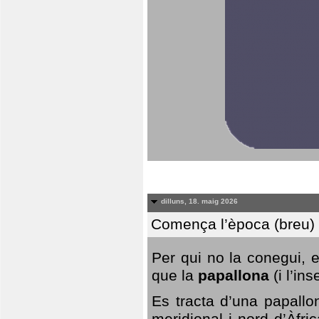
dilluns, 18. maig 2026
Comença l’època (breu) d
Per qui no la conegui, 
que la
papallona
(i l’in
Es tracta d’una papallo
meridional i nord d’Àfri