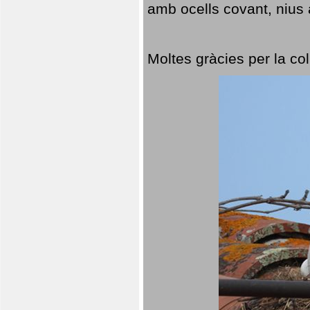
amb ocells covant, nius a
Moltes gràcies per la col