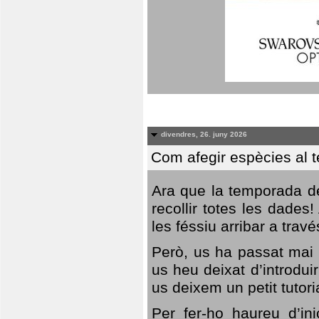
divendres, 26. juny 2026
Com afegir espècies al 
Ara que la temporada de
recollir totes les dades
les féssiu arribar a trav
Però, us ha passat mai 
us heu deixat d’introdu
us deixem un petit tutor
Per fer-ho haureu d’in