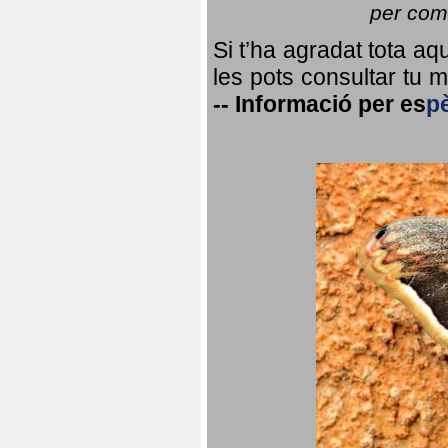
per coma
Si t’ha agradat tota a
les pots consultar tu ma
--
Informació per
es
p