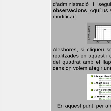
d’administració i se
observacions
. Aquí us 
modificar:
Aleshores, si cliqueu s
realitzades en aquest i
del quadrat amb el llap
cens on volem afegir un
En aquest punt, per af