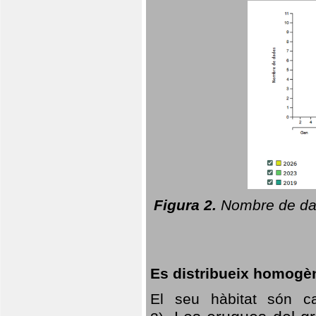
Figura 2.
Nombre de dad
Es distribueix homogè
El seu hàbitat són c