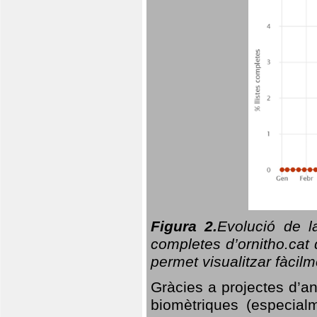
Figura 2.
Evolució de l
completes d’ornitho.cat 
permet visualitzar fàcilm
Gràcies a projectes d’a
biomètriques (especialm