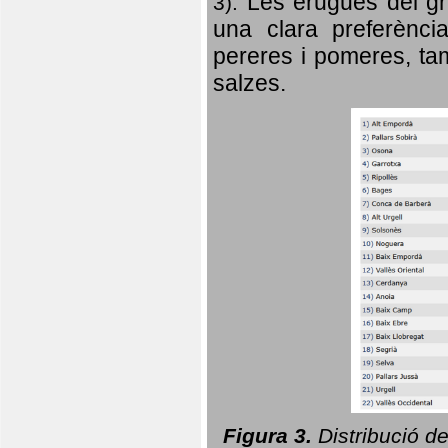
Les erugues del gr
3).
una clara preferència
pereres i pomeres, tam
salzes.
Figura 3.
Distribució d