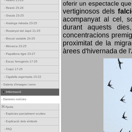
-
Reietó 25-26
oferir un espectacle qu
-
Reietó 25-26
vertiginosos dels
falc
-
Graula 23-25
acompanyat al cel, so
-
Aratinga mitrada 23-25
durant aquests dies
-
Rossinyol del Japó 21-25
concentracions premigr
-
Brocat variable 24-25
proximitat de la migra
-
Monarca 23-25
àrees d'hivernada de l
-
Papallona tigre 23-27
-
Escac ferruginós 17-25
-
Coipú 17-25
-
Cigalella argentada 15-22
-
Galeria d'imatges i sons
Informació
-
Darreres notícies
Ajuda
-
Espècies parcialment ocultes
-
Explicació dels símbols
-
FAQ