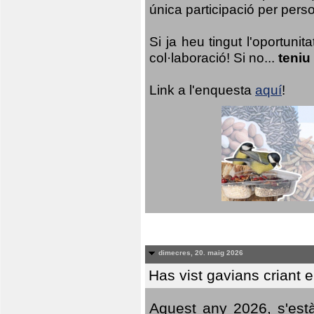
única participació per person
Si ja heu tingut l'oportuni
col·laboració! Si no...
teniu
Link a l'enquesta
aquí
!
dimecres, 20. maig 2026
Has vist gavians criant 
Aquest any 2026, s'est