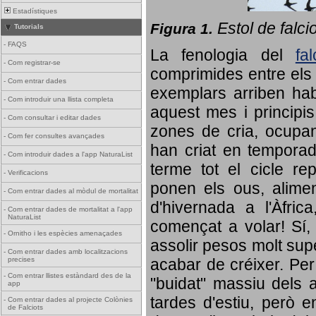
Estadístiques
Estol de falci
Figura 1.
Tutorials
-
FAQS
La fenologia del
fa
-
Com registrar-se
comprimides entre els o
-
Com entrar dades
exemplars arriben habi
-
Com introduir una llista completa
aquest mes i principis
-
Com consultar i editar dades
zones de cria, ocupan
-
Com fer consultes avançades
han criat en tempora
-
Com introduir dades a l'app NaturaList
terme tot el cicle rep
-
Verificacions
ponen els ous, alime
-
Com entrar dades al mòdul de mortalitat
d'hivernada a l'Àfric
-
Com entrar dades de mortalitat a l'app
NaturaList
començat a volar! Sí, 
-
Ornitho i les espècies amenaçades
assolir pesos molt supe
-
Com entrar dades amb localitzacions
precises
acabar de créixer. Per 
-
Com entrar llistes estàndard des de la
"buidat" massiu dels a
app
tardes d'estiu, però e
-
Com entrar dades al projecte Colònies
de Falciots