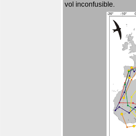
vol inconfusible.