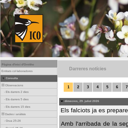
Pàgina d'inici d'Ornitho
Darreres notícies
Entitats col·laboradores
Consulta
Observacions
1
2
3
4
5
6
7
-
Els darrers 2 dies
-
Els darrers 5 dies
dimecres, 29. juliol 2026
-
Els darrers 15 dies
Els falciots ja es prepar
Dades i anàlisis
-
Grua 25-26
Amb l'arribada de la se