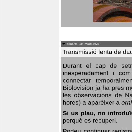
dimarts, 19. maig 2026
Transmissió lenta de da
Durant el cap de setm
inesperadament i com 
connectar temporalme
Biolovision ja ha pres 
les observacions de Na
hores) a aparèixer a
orni
Si us plau, no introd
perquè es recuperi.
Podeu continuar registr