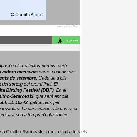
enviat per Jana Marco
avinews
ació i els mateixos premis, però 
nyadors mensuals
 corresponents als 
nts de setembre
. Cada un d'ells 
 del sorteig del premi final. 
El 
lta Birding Festival (DBF)
. En el 
nitho-Swarovski
, que serà escollit 
ptik EL 10x42
, patrocinats per 
nyadors. La participació a la cursa, el 
 encara sou a temps d'entar tantes 
sa Ornitho-Swarovski, i molta sort a tots els 