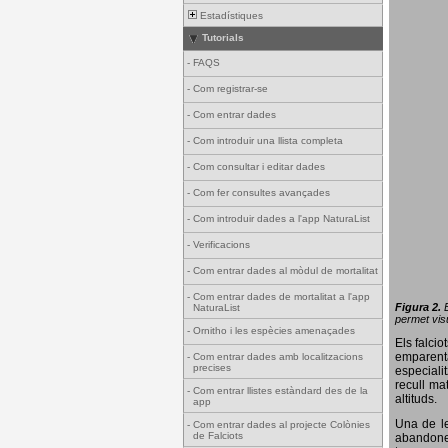
Estadístiques
Tutorials
-
FAQS
-
Com registrar-se
-
Com entrar dades
-
Com introduir una llista completa
-
Com consultar i editar dades
-
Com fer consultes avançades
-
Com introduir dades a l'app NaturaList
-
Verificacions
-
Com entrar dades al mòdul de mortalitat
-
Com entrar dades de mortalitat a l'app
Figura 2.
NaturaList
permet visu
-
Ornitho i les espècies amenaçades
Els falci
emparenta
-
Com entrar dades amb localitzacions
precises
especiali
recull ma
-
Com entrar llistes estàndard des de la
altituds.
app
Una de le
-
Com entrar dades al projecte Colònies
de Falciots
abandonen