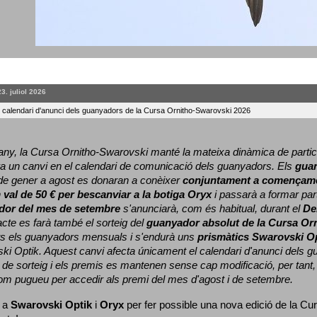
23. juliol 2026
l calendari d'anunci dels guanyadors de la Cursa Ornitho-Swarovski 2026
ny, la Cursa Ornitho-Swarovski manté la mateixa dinàmica de particip
a un canvi en el calendari de comunicació dels guanyadors. 
Els 
gua
e gener a agost es donaran a conèixer 
conjuntament a començame
 
val de 50 € per bescanviar a la botiga Oryx
 i passarà a formar part
dor del mes de setembre
 s'anunciarà, com és habitual, durant el 
De
cte es farà també el sorteig del 
guanyador absolut de la Cursa Or
ts els guanyadors mensuals i s'endurà uns 
prismàtics Swarovski O
ki Optik. 
Aquest canvi afecta únicament el calendari d'anunci dels gua
de sorteig i els premis es mantenen sense cap modificació, per tant,
com pugueu per accedir als premi del mes d'agost i de setembre.
 a 
Swarovski Optik
 i 
Oryx
 per fer possible una nova edició de la Cur