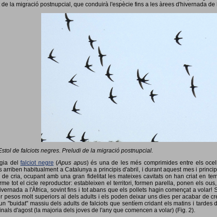
 de la migració postnupcial, que conduirà l'espècie fins a les àrees d'hivernada de 
Estol de falciots negres. Preludi de la migració postnupcial.
ogia del
falciot negre
(
Apus apus
) és una de les més comprimides entre els ocells
 arriben habitualment a Catalunya a principis d'abril, i durant aquest mes i princip
 de cria, ocupant amb una gran fidelitat les mateixes cavitats on han criat en 
rme tot el cicle reproductor: estableixen el territori, formen parella, ponen els ou
vernada a l'Àfrica, sovint fins i tot abans que els pollets hagin començat a volar! 
ir pesos molt superiors al dels adults i els poden deixar uns dies per acabar de créix
un "buidat" massiu dels adults de falciots que sentíem cridant els matins i tardes 
finals d'agost (la majoria dels joves de l'any que comencen a volar) (Fig. 2).