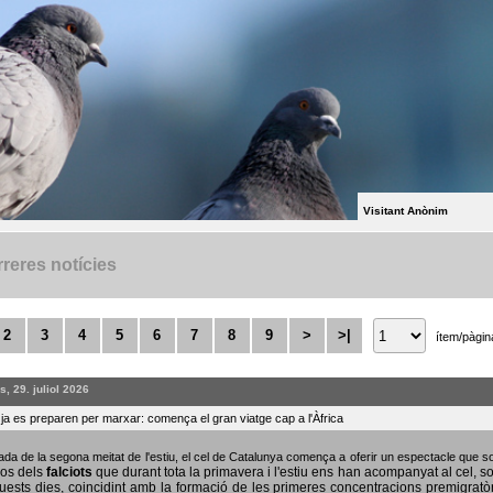
Visitant Anònim
reres notícies
2
3
4
5
6
7
8
9
>
>|
ítem/pàgin
, 29. juliol 2026
s ja es preparen per marxar: comença el gran viatge cap a l'Àfrica
bada de la segona meitat de l'estiu, el cel de Catalunya comença a oferir un espectacle que
sos dels
falciots
que durant tota la primavera i l'estiu ens han acompanyat al cel, s
uests dies, coincidint amb la formació de les primeres concentracions premigratò