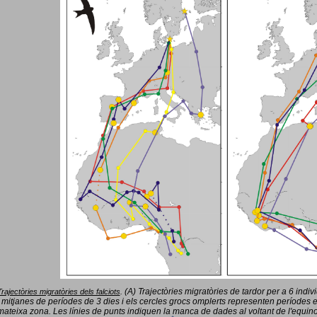
(A) Trajectòries migratòries de tardor per a 6 indi
Trajectòries migratòries dels falciots
.
 mitjanes de períodes de 3 dies i els cercles grocs omplerts representen períodes 
mateixa zona. Les línies de punts indiquen la manca de dades al voltant de l'equinoc