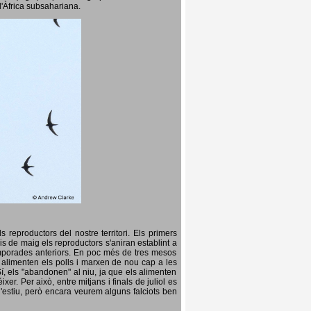
l'Àfrica subsahariana.
 reproductors del nostre territori. Els primers
is de maig els reproductors s'aniran establint a
temporades anteriors. En poc més de tres mesos
s, alimenten els polls i marxen de nou cap a les
Sí, els "abandonen" al niu, ja que els alimenten
er. Per això, entre mitjans i finals de juliol es
d'estiu, però encara veurem alguns falciots ben