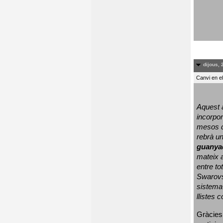
dijous, 
Canvi en e
Aquest a
incorpor
mesos d
rebrà un
guanya
mateix a
entre to
Swarovs
sistema 
llistes 
Gràcies