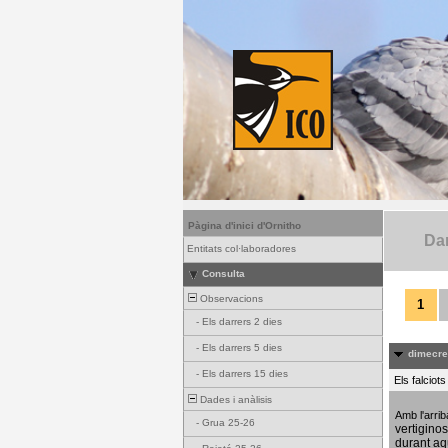
Pàgina d'inici d'Ornitho
Dar
Entitats col·laboradores
Consulta
Observacions
1
-
Els darrers 2 dies
-
Els darrers 5 dies
dimecres
-
Els darrers 15 dies
Els falciot
Dades i anàlisis
Amb l'arri
-
Grua 25-26
vertigino
durant aq