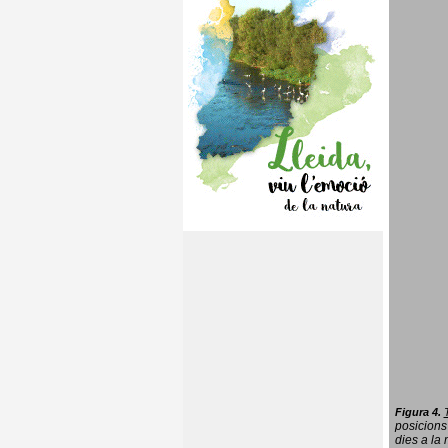
Figura 4.
posicions
dies a la 