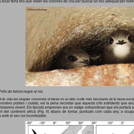
 tocar terra fins que visitin les colònies de cria per buscar un lloc adequat per nidif
Polls de falciot negre al niu.
l de vida tan singular converteix el falciot en un dels ocells més fascinants de la fauna eur
nostres pobles i ciutats, val la pena recordar que aquests crits estridents que anun
primavera vinent.
Els falciots emprenen ara un viatge extraordinari que els portarà a
rt del continent africà (Fig. 4) abans de tornar, puntuals com cada any, a ocup
 amb el seu vol inconfusible.