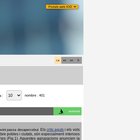
Portals web ICO
ca
es
en
fr
nombre : 401
a :
avinews
Els
crits aguts
i els vols
 sovint passa desapercebut.
obre pobles i ciutats, són especialment intensos
ries (Fig.1). Aquestes agrupacions anuncien la