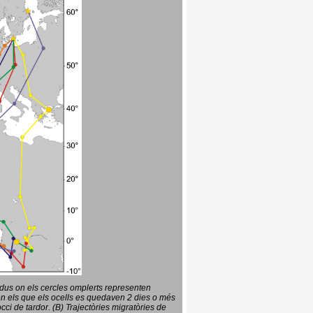
vidus on els cercles omplerts representen
en els que els ocells es quedaven 2 dies o més
ci de tardor. (B) Trajectòries migratòries de