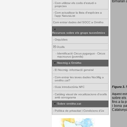
tornaran a
-
Com utilitzar els codis d'estudi o
projectes
-
Com actualitzar la llista d'espècies a
l'app NaturaList
Com entrar dades del SOCC a Ornitho
Recursos sobre els grups taxonòmics
-
Orquídies
Ocells
-
Identificació Circus pygargus - Circus
macrourus (juvenils)
Nocmig a Ornitho
-
El Nocmig- informació general
-
Com entrar les teves dades NocMig a
ornitho.cat?
Figura 3.
-
Guia introductòria NFC
Aquest esti
-
Catàleg visual de vocalitzacions d'ocells
amb sonograma
sobre els 
fins a la 
Sobre ornitho.cat
i bona pa
Catalunya
-
Política de privacitat i Condicions d'ús