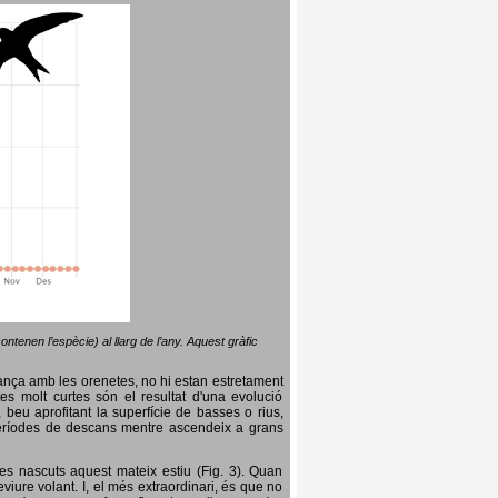
ntenen l’espècie) al llarg de l’any. Aquest gràfic
lança amb les orenetes, no hi estan estretament
es molt curtes són el resultat d'una evolució
, beu aprofitant la superfície de basses o rius,
nt períodes de descans mentre ascendeix a grans
es nascuts aquest mateix estiu (Fig. 3). Quan
iure volant. I, el més extraordinari, és que no