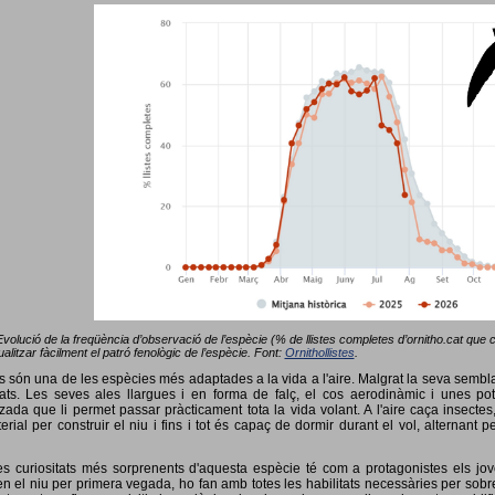
Evolució de la freqüència d’observació de l’espècie (% de llistes completes d’ornitho.cat que co
alitzar fàcilment el patró fenològic de l’espècie. Font:
Ornithollistes
.
ots són una de les espècies més adaptades a la vida a l'aire. Malgrat la seva semb
ts. Les seves ales llargues i en forma de falç, el cos aerodinàmic i unes pot
tzada que li permet passar pràcticament tota la vida volant. A l'aire caça insectes
terial per construir el niu i fins i tot és capaç de dormir durant el vol, alterna
s curiositats més sorprenents d'aquesta espècie té com a protagonistes els jov
 el niu per primera vegada, ho fan amb totes les habilitats necessàries per sobrev