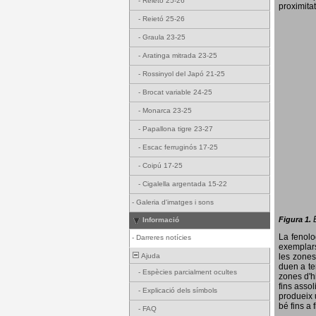
-
Reietó 25-26
proximitat
-
Reietó 25-26
-
Graula 23-25
-
Aratinga mitrada 23-25
-
Rossinyol del Japó 21-25
-
Brocat variable 24-25
-
Monarca 23-25
-
Papallona tigre 23-27
-
Escac ferruginós 17-25
-
Coipú 17-25
-
Cigalella argentada 15-22
-
Galeria d'imatges i sons
Figura 1.
Informació
La fenol
-
Darreres notícies
exemplars
Ajuda
les zones
duen a te
-
Espècies parcialment ocultes
zones d'hi
fins assol
-
Explicació dels símbols
produeix 
bé fins a 
-
FAQ