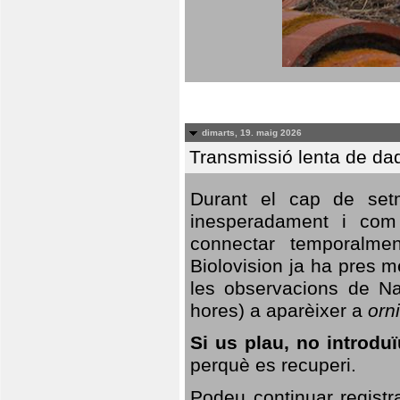
dimarts, 19. maig 2026
Transmissió lenta de da
Durant el cap de setm
inesperadament i com 
connectar temporalme
Biolovision ja ha pres 
les observacions de Na
hores) a aparèixer a
orni
Si us plau, no introd
perquè es recuperi.
Podeu continuar registr