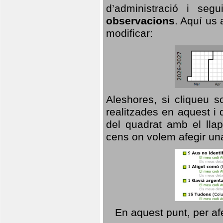
d’administració i se
observacions
. Aquí us 
modificar:
Aleshores, si cliqueu s
realitzades en aquest i
del quadrat amb el llap
cens on volem afegir un
En aquest punt, per af