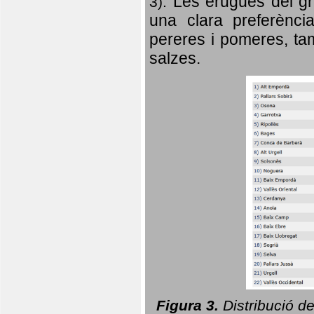
Les erugues del gr
3).
una clara preferència
pereres i pomeres, tam
salzes.
Figura 3.
Distribució d