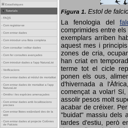
Estadístiques
Estol de falci
Figura 1.
Tutorials
-
FAQS
La fenologia del
fa
-
Com registrar-se
comprimides entre els o
-
Com entrar dades
exemplars arriben habi
-
Com introduir una llista completa
aquest mes i principis
-
Com consultar i editar dades
zones de cria, ocupan
-
Com fer consultes avançades
han criat en tempora
-
Com introduir dades a l'app NaturaList
terme tot el cicle rep
-
Verificacions
ponen els ous, alime
-
Com entrar dades al mòdul de mortalitat
d'hivernada a l'Àfric
-
Com entrar dades de mortalitat a l'app
NaturaList
començat a volar! Sí, 
-
Ornitho i les espècies amenaçades
assolir pesos molt supe
-
Com entrar dades amb localitzacions
precises
acabar de créixer. Per 
-
Com entrar llistes estàndard des de la
"buidat" massiu dels a
app
tardes d'estiu, però e
-
Com entrar dades al projecte Colònies
de Falciots