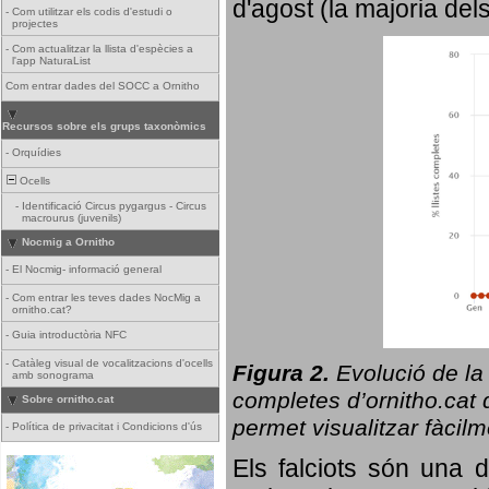
d'agost (la majoria del
-
Com utilitzar els codis d'estudi o
projectes
-
Com actualitzar la llista d'espècies a
l'app NaturaList
Com entrar dades del SOCC a Ornitho
Recursos sobre els grups taxonòmics
-
Orquídies
Ocells
-
Identificació Circus pygargus - Circus
macrourus (juvenils)
Nocmig a Ornitho
-
El Nocmig- informació general
-
Com entrar les teves dades NocMig a
ornitho.cat?
-
Guia introductòria NFC
-
Catàleg visual de vocalitzacions d'ocells
Figura 2.
Evolució de la
amb sonograma
completes d’ornitho.cat q
Sobre ornitho.cat
permet visualitzar fàcilm
-
Política de privacitat i Condicions d'ús
Els falciots són una 