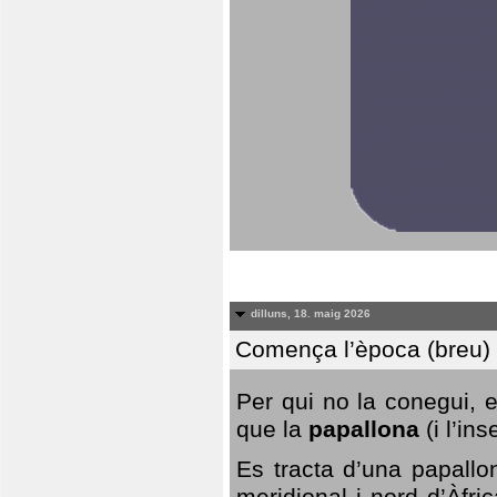
dilluns, 18. maig 2026
Comença l’època (breu) d
Per qui no la conegui, 
que la
papallona
(i l’in
Es tracta d’una papallo
meridional i nord d’Àfri