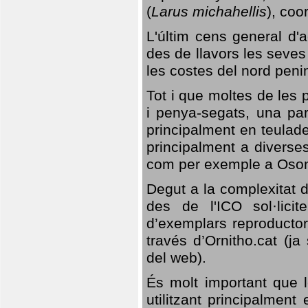
(
Larus michahellis
), coo
L'últim cens general d'a
des de llavors les seves
les costes del nord peni
Tot i que moltes de les p
i penya-segats, una par
principalment en teulad
principalment a diverses
com per exemple a Oso
Degut a la complexitat d
des de l'ICO sol·lici
d’exemplars reproductor
través d’Ornitho.cat (ja
del web).
És molt important que 
utilitzant principalment