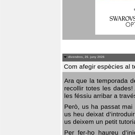
divendres, 26. juny 2026
Com afegir espècies al 
Ara que la temporada de
recollir totes les dades
les féssiu arribar a trav
Però, us ha passat mai 
us heu deixat d’introdu
us deixem un petit tutor
Per fer-ho haureu d’in