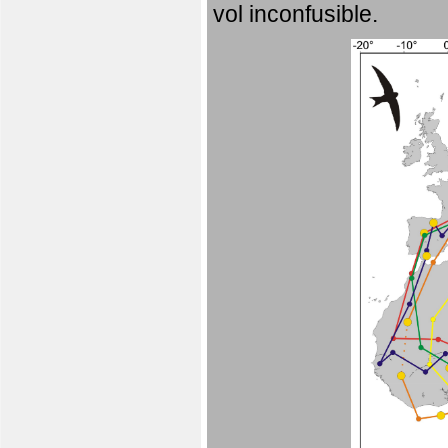
vol inconfusible.