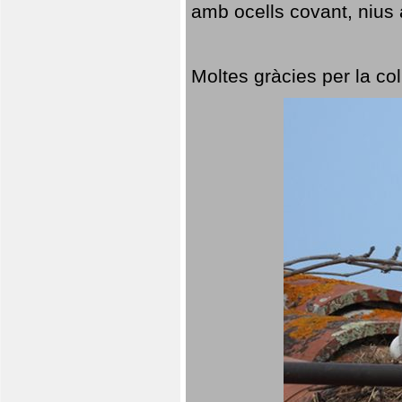
amb ocells covant, nius a
Moltes gràcies per la col