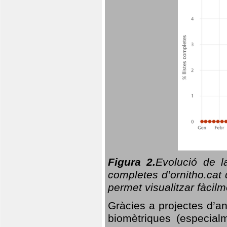
Figura 2.
Evolució de l
completes d’ornitho.cat 
permet visualitzar fàcilm
Gràcies a projectes d’a
biomètriques (especialm