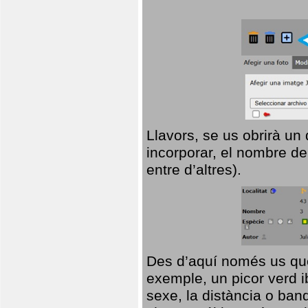
Llavors, se us obrirà un
incorporar, el nombre de
entre d’altres).
Des d’aquí només us que
exemple, un picor verd ib
sexe, la distància o ba