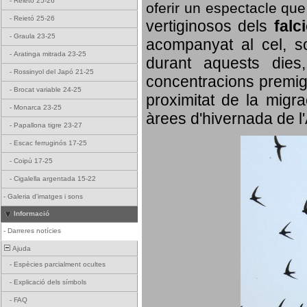
-
Reietó 25-26
oferir un espectacle qu
-
Reietó 25-26
vertiginosos dels
falc
-
Graula 23-25
acompanyat al cel, so
-
Aratinga mitrada 23-25
durant aquests dies
-
Rossinyol del Japó 21-25
concentracions premigr
-
Brocat variable 24-25
proximitat de la migra
-
Monarca 23-25
àrees d'hivernada de l
-
Papallona tigre 23-27
-
Escac ferruginós 17-25
-
Coipú 17-25
-
Cigalella argentada 15-22
-
Galeria d'imatges i sons
Informació
-
Darreres notícies
Ajuda
-
Espècies parcialment ocultes
-
Explicació dels símbols
-
FAQ