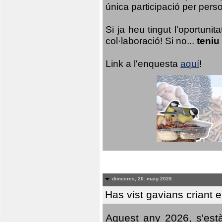
única participació per person
Si ja heu tingut l'oportuni
col·laboració! Si no...
teniu
Link a l'enquesta
aquí
!
dimecres, 20. maig 2026
Has vist gavians criant 
Aquest any 2026, s'est