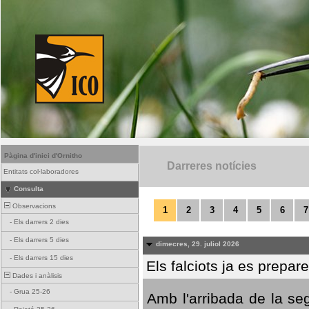
Pàgina d'inici d'Ornitho
Darreres notícies
Entitats col·laboradores
Consulta
Observacions
1
2
3
4
5
6
7
-
Els darrers 2 dies
-
Els darrers 5 dies
dimecres, 29. juliol 2026
-
Els darrers 15 dies
Els falciots ja es prepar
Dades i anàlisis
-
Grua 25-26
Amb l'arribada de la se