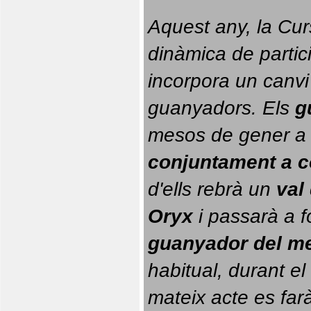
Aquest any, la Cur
dinàmica de partici
incorpora un canvi
guanyadors. 
Els 
g
conjuntament a 
d'ells rebrà un 
val
Oryx
 i passarà a f
guanyador del m
habitual, durant el 
mateix acte es farà