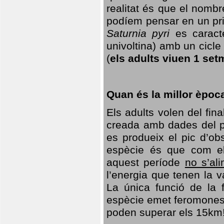
realitat és que el nomb
podíem pensar en un princ
Saturnia pyri
es caracte
univoltina) amb un cicle 
(
els adults viuen 1 set
Quan és la millor èpoc
Els adults volen del fin
creada amb dades del po
es produeix el pic d’ob
espècie és que com el
aquest període
no s’al
l’energia que tenen la 
La única funció de la f
espècie emet feromones
poden superar els 15km