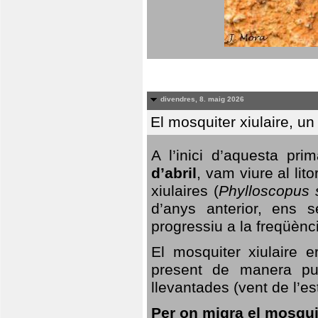
divendres, 8. maig 2026
El mosquiter xiulaire, u
A l’inici d’aquesta pr
d’abril
, vam viure al li
xiulaires (
Phylloscopus s
d’anys anterior, ens s
progressiu a la freqüènc
El mosquiter xiulaire 
present de manera pun
llevantades (vent de l’est
Per on migra el mosquit