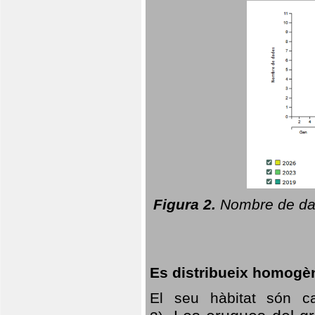
Figura 2.
Nombre de dad
Es distribueix homogè
El seu hàbitat són c