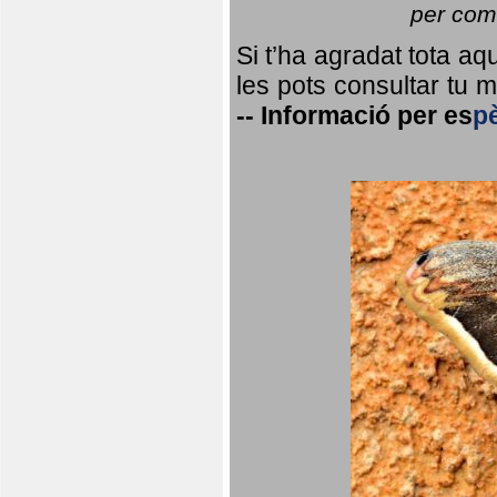
per coma
Si t’ha agradat tota a
les pots consultar tu ma
--
Informació per
es
p