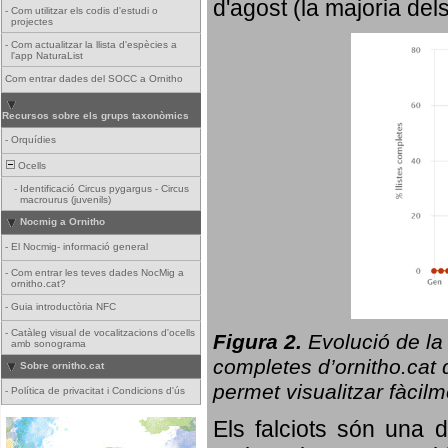
d'agost (la majoria del
-
Com utilitzar els codis d'estudi o
projectes
-
Com actualitzar la llista d'espècies a
l'app NaturaList
Com entrar dades del SOCC a Ornitho
Recursos sobre els grups taxonòmics
-
Orquídies
Ocells
-
Identificació Circus pygargus - Circus
macrourus (juvenils)
Nocmig a Ornitho
-
El Nocmig- informació general
-
Com entrar les teves dades NocMig a
ornitho.cat?
-
Guia introductòria NFC
-
Catàleg visual de vocalitzacions d'ocells
Figura 2.
Evolució de la
amb sonograma
completes d’ornitho.cat q
Sobre ornitho.cat
permet visualitzar fàcilm
-
Política de privacitat i Condicions d'ús
Els falciots són una 