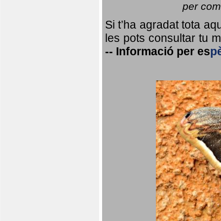
per coma
Si t’ha agradat tota a
les pots consultar tu ma
--
Informació per
es
p