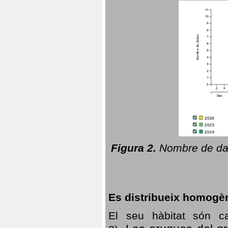
Figura 2.
Nombre de dad
Es distribueix homogè
El seu hàbitat són c