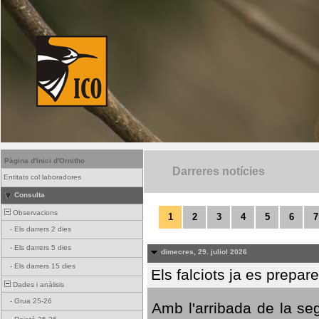
Pàgina d'inici d'Ornitho
Darreres notícies
Entitats col·laboradores
Consulta
Observacions
1
2
3
4
5
6
7
-
Els darrers 2 dies
-
Els darrers 5 dies
dimecres, 29. juliol 2026
-
Els darrers 15 dies
Els falciots ja es prepar
Dades i anàlisis
-
Grua 25-26
Amb l'arribada de la se