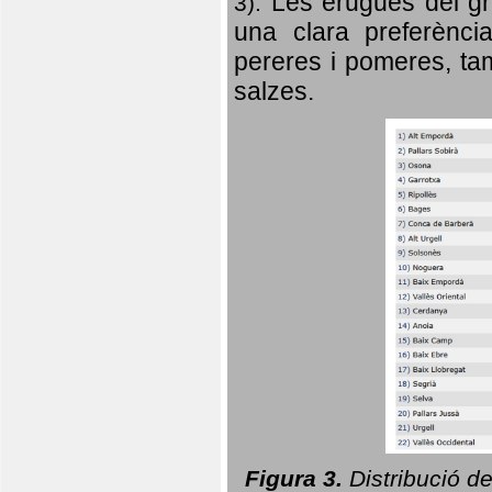
Les erugues del gr
3).
una clara preferència
pereres i pomeres, tam
salzes.
Figura 3.
Distribució d