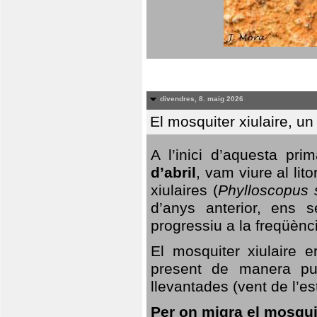
divendres, 8. maig 2026
El mosquiter xiulaire, u
A l’inici d’aquesta pr
d’abril
, vam viure al li
xiulaires (
Phylloscopus s
d’anys anterior, ens s
progressiu a la freqüènc
El mosquiter xiulaire 
present de manera pun
llevantades (vent de l’est
Per on migra el mosquit