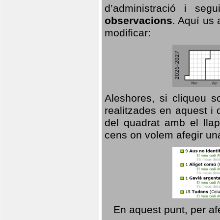
d’administració i se
observacions
. Aquí us 
modificar:
Aleshores, si cliqueu s
realitzades en aquest i
del quadrat amb el llap
cens on volem afegir un
En aquest punt, per af