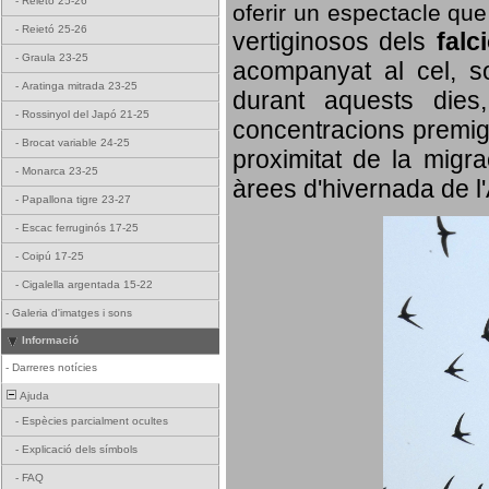
-
Reietó 25-26
oferir un espectacle qu
-
Reietó 25-26
vertiginosos dels
falc
-
Graula 23-25
acompanyat al cel, so
-
Aratinga mitrada 23-25
durant aquests dies
-
Rossinyol del Japó 21-25
concentracions premigr
-
Brocat variable 24-25
proximitat de la migra
-
Monarca 23-25
àrees d'hivernada de l
-
Papallona tigre 23-27
-
Escac ferruginós 17-25
-
Coipú 17-25
-
Cigalella argentada 15-22
-
Galeria d'imatges i sons
Informació
-
Darreres notícies
Ajuda
-
Espècies parcialment ocultes
-
Explicació dels símbols
-
FAQ