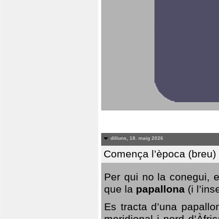
dilluns, 18. maig 2026
Comença l’època (breu) d
Per qui no la conegui, 
que la
papallona
(i l’in
Es tracta d’una papallo
meridional i nord d’Àfri