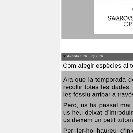
divendres, 26. juny 2026
Com afegir espècies al 
Ara que la temporada de
recollir totes les dades
les féssiu arribar a trav
Però, us ha passat mai 
us heu deixat d’introdu
us deixem un petit tutor
Per fer-ho haureu d’in