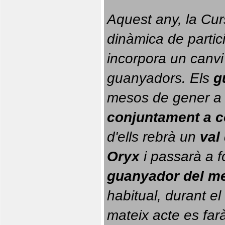
Aquest any, la Cur
dinàmica de partici
incorpora un canvi
guanyadors. 
Els 
g
conjuntament a 
d'ells rebrà un 
val
Oryx
 i passarà a f
guanyador del m
habitual, durant el 
mateix acte es farà