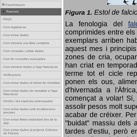
Estadístiques
Estol de falci
Figura 1.
Tutorials
-
FAQS
La fenologia del
fa
-
Com registrar-se
comprimides entre els o
-
Com entrar dades
exemplars arriben habi
-
Com introduir una llista completa
aquest mes i principis
-
Com consultar i editar dades
zones de cria, ocupan
-
Com fer consultes avançades
han criat en tempora
-
Com introduir dades a l'app NaturaList
terme tot el cicle rep
-
Verificacions
ponen els ous, alime
-
Com entrar dades al mòdul de mortalitat
d'hivernada a l'Àfric
-
Com entrar dades de mortalitat a l'app
NaturaList
començat a volar! Sí, 
-
Ornitho i les espècies amenaçades
assolir pesos molt supe
-
Com entrar dades amb localitzacions
precises
acabar de créixer. Per 
-
Com entrar llistes estàndard des de la
"buidat" massiu dels a
app
tardes d'estiu, però e
-
Com entrar dades al projecte Colònies
de Falciots