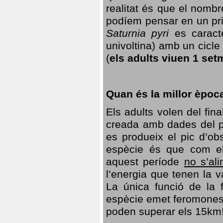
realitat és que el nomb
podíem pensar en un princ
Saturnia pyri
es caracte
univoltina) amb un cicle 
(
els adults viuen 1 set
Quan és la millor èpoc
Els adults volen del fin
creada amb dades del po
es produeix el pic d’ob
espècie és que com el
aquest període
no s’al
l’energia que tenen la 
La única funció de la f
espècie emet feromones
poden superar els 15km