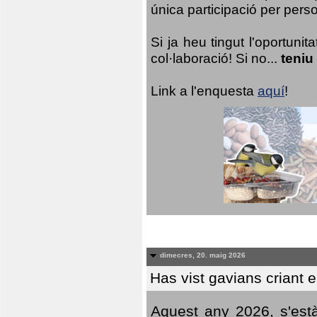
única participació per person
Si ja heu tingut l'oportuni
col·laboració! Si no...
teniu
Link a l'enquesta
aquí
!
dimecres, 20. maig 2026
Has vist gavians criant 
Aquest any 2026, s'est