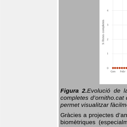
Figura 2.
Evolució de l
completes d’ornitho.cat 
permet visualitzar fàcilm
Gràcies a projectes d’a
biomètriques (especialm