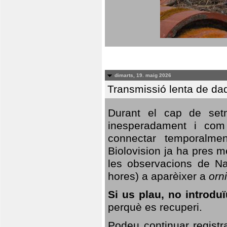
dimarts, 19. maig 2026
Transmissió lenta de da
Durant el cap de setm
inesperadament i com 
connectar temporalme
Biolovision ja ha pres 
les observacions de Na
hores) a aparèixer a
orni
Si us plau, no introd
perquè es recuperi.
Podeu continuar registr