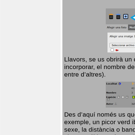
Llavors, se us obrirà un
incorporar, el nombre de
entre d’altres).
Des d’aquí només us que
exemple, un picor verd ib
sexe, la distància o ba