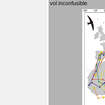
vol inconfusible.