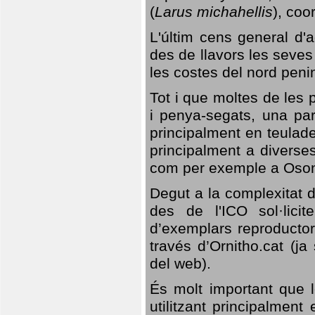
(
Larus michahellis
), coo
L'últim cens general d'a
des de llavors les seves
les costes del nord peni
Tot i que moltes de les p
i penya-segats, una par
principalment en teulad
principalment a diverses
com per exemple a Oso
Degut a la complexitat d
des de l'ICO sol·lici
d’exemplars reproductor
través d’Ornitho.cat (ja
del web).
És molt important que 
utilitzant principalment