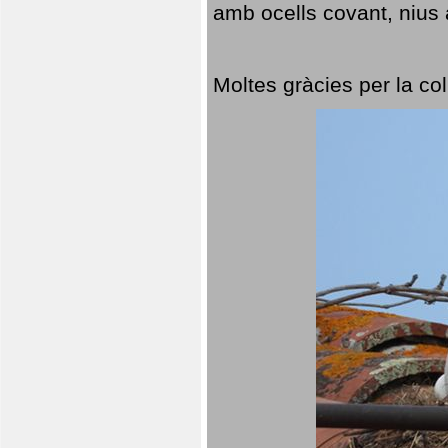
amb ocells covant, nius a
Moltes gràcies per la col