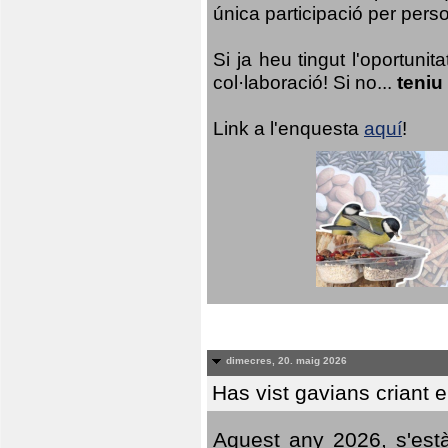
única participació per person
Si ja heu tingut l'oportuni
col·laboració! Si no...
teniu
Link a l'enquesta
aquí
!
dimecres, 20. maig 2026
Has vist gavians criant 
Aquest any 2026, s'est