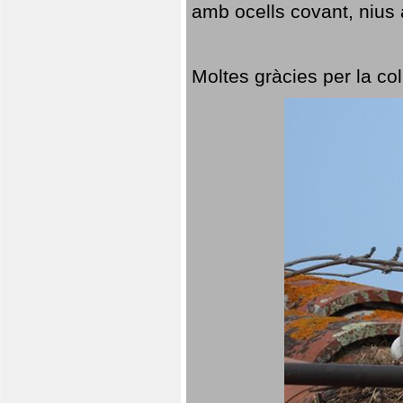
amb ocells covant, nius a
Moltes gràcies per la col