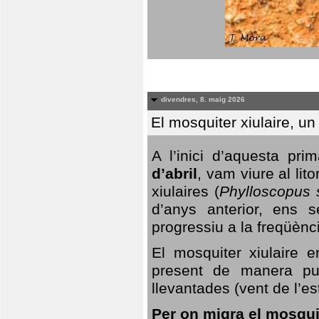
divendres, 8. maig 2026
El mosquiter xiulaire, u
A l’inici d’aquesta pr
d’abril
, vam viure al li
xiulaires (
Phylloscopus s
d’anys anterior, ens s
progressiu a la freqüènc
El mosquiter xiulaire 
present de manera pun
llevantades (vent de l’est
Per on migra el mosquit