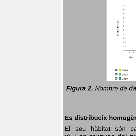
Figura 2.
Nombre de dad
Es distribueix homogè
El seu hàbitat són c