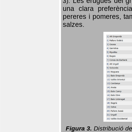
Les erugues del gr
3).
una clara preferència
pereres i pomeres, tam
salzes.
Figura 3.
Distribució d