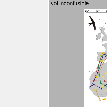
vol inconfusible.