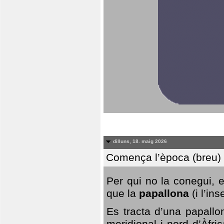
dilluns, 18. maig 2026
Comença l’època (breu) d
Per qui no la conegui, 
que la
papallona
(i l’in
Es tracta d’una papallo
meridional i nord d’Àfri