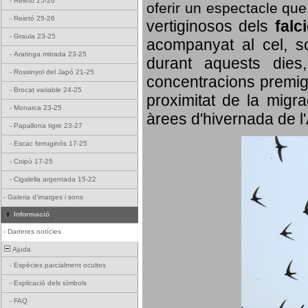
-
Reietó 25-26
oferir un espectacle qu
-
Reietó 25-26
vertiginosos dels
falc
-
Graula 23-25
acompanyat al cel, so
-
Aratinga mitrada 23-25
durant aquests dies
-
Rossinyol del Japó 21-25
concentracions premigr
-
Brocat variable 24-25
proximitat de la migra
-
Monarca 23-25
àrees d'hivernada de l
-
Papallona tigre 23-27
-
Escac ferruginós 17-25
-
Coipú 17-25
-
Cigalella argentada 15-22
-
Galeria d'imatges i sons
Informació
-
Darreres notícies
Ajuda
-
Espècies parcialment ocultes
-
Explicació dels símbols
-
FAQ