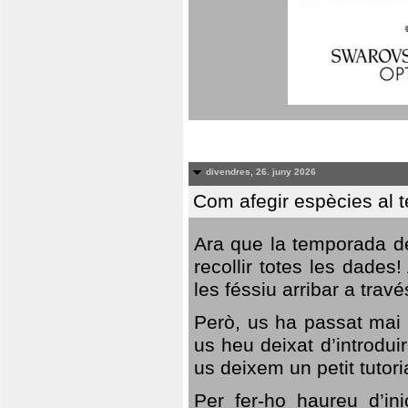
divendres, 26. juny 2026
Com afegir espècies al 
Ara que la temporada de
recollir totes les dades
les féssiu arribar a trav
Però, us ha passat mai 
us heu deixat d’introdu
us deixem un petit tutor
Per fer-ho haureu d’in