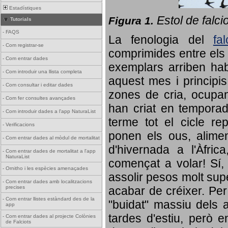
Estadístiques
Estol de falci
Figura 1.
Tutorials
-
FAQS
La fenologia del
fa
-
Com registrar-se
comprimides entre els o
-
Com entrar dades
exemplars arriben habi
-
Com introduir una llista completa
aquest mes i principis
-
Com consultar i editar dades
zones de cria, ocupan
-
Com fer consultes avançades
han criat en tempora
-
Com introduir dades a l'app NaturaList
terme tot el cicle rep
-
Verificacions
ponen els ous, alime
-
Com entrar dades al mòdul de mortalitat
d'hivernada a l'Àfric
-
Com entrar dades de mortalitat a l'app
NaturaList
començat a volar! Sí, 
-
Ornitho i les espècies amenaçades
assolir pesos molt supe
-
Com entrar dades amb localitzacions
precises
acabar de créixer. Per 
-
Com entrar llistes estàndard des de la
"buidat" massiu dels a
app
tardes d'estiu, però e
-
Com entrar dades al projecte Colònies
de Falciots