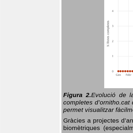
Figura 2.
Evolució de l
completes d’ornitho.cat 
permet visualitzar fàcilm
Gràcies a projectes d’a
biomètriques (especialm