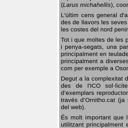
(
Larus michahellis
), coo
L'últim cens general d'a
des de llavors les seves
les costes del nord peni
Tot i que moltes de les p
i penya-segats, una par
principalment en teulad
principalment a diverses
com per exemple a Oso
Degut a la complexitat d
des de l'ICO sol·lici
d’exemplars reproductor
través d’Ornitho.cat (ja
del web).
És molt important que 
utilitzant principalment