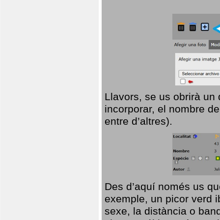
Llavors, se us obrirà un
incorporar, el nombre de
entre d’altres).
Des d’aquí només us que
exemple, un picor verd ib
sexe, la distància o ba