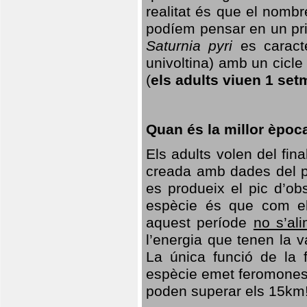
realitat és que el nomb
podíem pensar en un princ
Saturnia pyri
es caracte
univoltina) amb un cicle 
(
els adults viuen 1 set
Quan és la millor èpoc
Els adults volen del fin
creada amb dades del po
es produeix el pic d’ob
espècie és que com el
aquest període
no s’al
l’energia que tenen la 
La única funció de la f
espècie emet feromones
poden superar els 15km