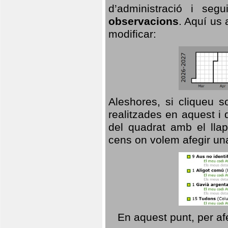
d’administració i se
observacions
. Aquí us 
modificar:
Aleshores, si cliqueu s
realitzades en aquest i
del quadrat amb el llap
cens on volem afegir un
En aquest punt, per af