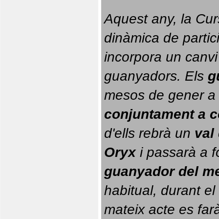
Aquest any, la Cur
dinàmica de partici
incorpora un canvi
guanyadors. 
Els 
g
conjuntament a 
d'ells rebrà un 
val
Oryx
 i passarà a f
guanyador del m
habitual, durant el 
mateix acte es farà