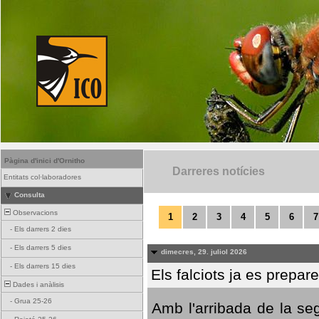
Pàgina d'inici d'Ornitho
Darreres notícies
Entitats col·laboradores
Consulta
Observacions
1
2
3
4
5
6
7
-
Els darrers 2 dies
-
Els darrers 5 dies
dimecres, 29. juliol 2026
-
Els darrers 15 dies
Els falciots ja es prepar
Dades i anàlisis
-
Grua 25-26
Amb l'arribada de la se