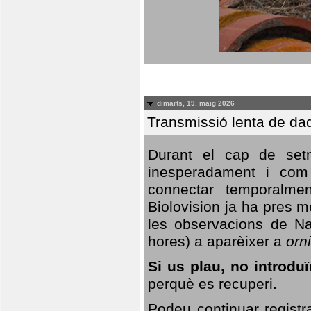
dimarts, 19. maig 2026
Transmissió lenta de da
Durant el cap de setm
inesperadament i com 
connectar temporalme
Biolovision ja ha pres 
les observacions de Na
hores) a aparèixer a
orni
Si us plau, no introd
perquè es recuperi.
Podeu continuar registr