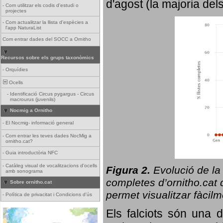
d'agost (la majoria del
-
Com utilitzar els codis d'estudi o
projectes
-
Com actualitzar la llista d'espècies a
l'app NaturaList
Com entrar dades del SOCC a Ornitho
Recursos sobre els grups taxonòmics
-
Orquídies
Ocells
-
Identificació Circus pygargus - Circus
macrourus (juvenils)
Nocmig a Ornitho
-
El Nocmig- informació general
-
Com entrar les teves dades NocMig a
ornitho.cat?
-
Guia introductòria NFC
-
Catàleg visual de vocalitzacions d'ocells
Figura 2.
Evolució de la
amb sonograma
completes d’ornitho.cat q
Sobre ornitho.cat
permet visualitzar fàcilm
-
Política de privacitat i Condicions d'ús
Els falciots són una 