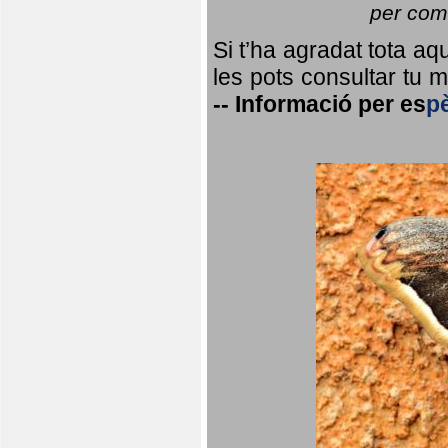
per coma
Si t’ha agradat tota a
les pots consultar tu ma
--
Informació per
es
p