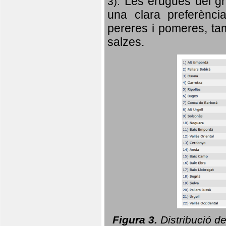
Les erugues del gr
3).
una clara preferència
pereres i pomeres, tam
salzes.
Figura 3.
Distribució d