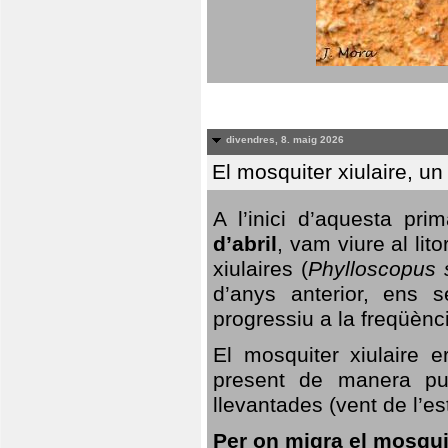
divendres, 8. maig 2026
El mosquiter xiulaire, u
A l’inici d’aquesta pr
d’abril
, vam viure al li
xiulaires (
Phylloscopus s
d’anys anterior, ens s
progressiu a la freqüènc
El mosquiter xiulaire 
present de manera pun
llevantades (vent de l’est
Per on migra el mosquit