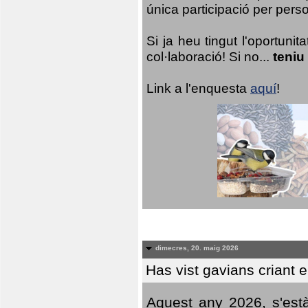
única participació per person
Si ja heu tingut l'oportuni
col·laboració! Si no...
teniu
Link a l'enquesta
aquí
!
dimecres, 20. maig 2026
Has vist gavians criant 
Aquest any 2026, s'est