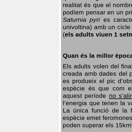
realitat és que el nomb
podíem pensar en un princ
Saturnia pyri
es caracte
univoltina) amb un cicle 
(
els adults viuen 1 set
Quan és la millor èpoc
Els adults volen del fin
creada amb dades del po
es produeix el pic d’ob
espècie és que com el
aquest període
no s’al
l’energia que tenen la 
La única funció de la f
espècie emet feromones
poden superar els 15km