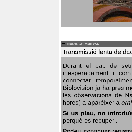
dimarts, 19. maig 2026
Transmissió lenta de da
Durant el cap de setm
inesperadament i com 
connectar temporalme
Biolovision ja ha pres 
les observacions de Na
hores) a aparèixer a
orni
Si us plau, no introd
perquè es recuperi.
Podeu continuar registr