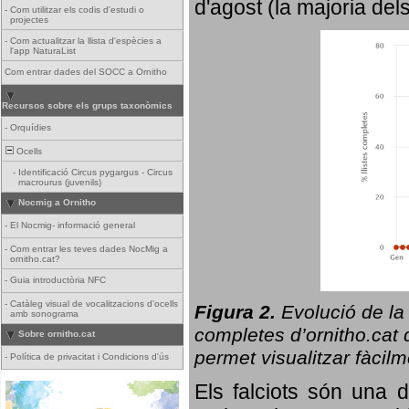
d'agost (la majoria del
-
Com utilitzar els codis d'estudi o
projectes
-
Com actualitzar la llista d'espècies a
l'app NaturaList
Com entrar dades del SOCC a Ornitho
Recursos sobre els grups taxonòmics
-
Orquídies
Ocells
-
Identificació Circus pygargus - Circus
macrourus (juvenils)
Nocmig a Ornitho
-
El Nocmig- informació general
-
Com entrar les teves dades NocMig a
ornitho.cat?
-
Guia introductòria NFC
-
Catàleg visual de vocalitzacions d'ocells
Figura 2.
Evolució de la
amb sonograma
completes d’ornitho.cat q
Sobre ornitho.cat
permet visualitzar fàcilm
-
Política de privacitat i Condicions d'ús
Els falciots són una 