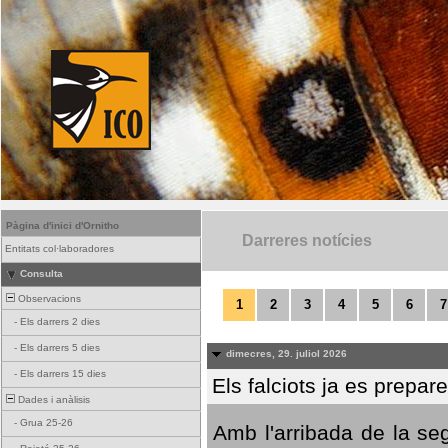
Pàgina d'inici d'Ornitho
Darreres notícies
Entitats col·laboradores
Consulta
Observacions
1
2
3
4
5
6
7
-
Els darrers 2 dies
-
Els darrers 5 dies
dimecres, 29. juliol 2026
-
Els darrers 15 dies
Els falciots ja es prepar
Dades i anàlisis
-
Grua 25-26
Amb l'arribada de la se