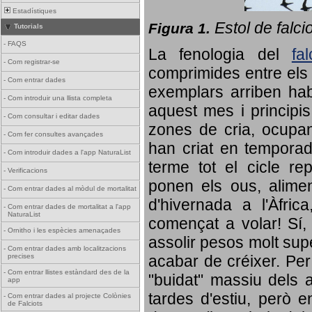
Estadístiques
Estol de falci
Figura 1.
Tutorials
-
FAQS
La fenologia del
fa
-
Com registrar-se
comprimides entre els o
-
Com entrar dades
exemplars arriben habi
-
Com introduir una llista completa
aquest mes i principis
-
Com consultar i editar dades
zones de cria, ocupan
-
Com fer consultes avançades
han criat en tempora
-
Com introduir dades a l'app NaturaList
terme tot el cicle rep
-
Verificacions
ponen els ous, alime
-
Com entrar dades al mòdul de mortalitat
d'hivernada a l'Àfric
-
Com entrar dades de mortalitat a l'app
NaturaList
començat a volar! Sí, 
-
Ornitho i les espècies amenaçades
assolir pesos molt supe
-
Com entrar dades amb localitzacions
precises
acabar de créixer. Per 
-
Com entrar llistes estàndard des de la
"buidat" massiu dels a
app
tardes d'estiu, però e
-
Com entrar dades al projecte Colònies
de Falciots