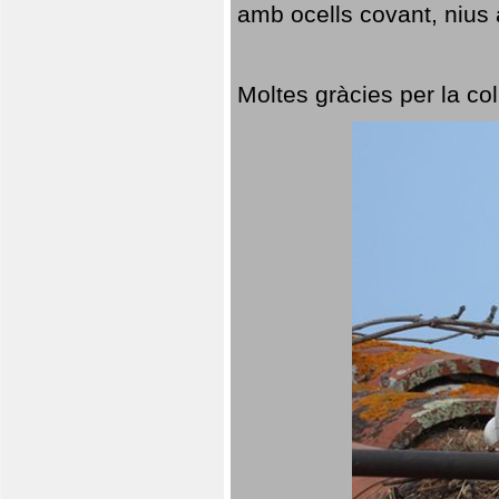
amb ocells covant, nius a
Moltes gràcies per la col