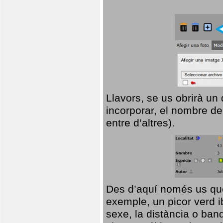
Llavors, se us obrirà un
incorporar, el nombre de
entre d’altres).
Des d’aquí només us que
exemple, un picor verd ib
sexe, la distància o ba