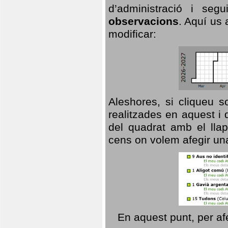
d’administració i se
observacions
. Aquí us 
modificar:
Aleshores, si cliqueu s
realitzades en aquest i
del quadrat amb el llap
cens on volem afegir un
En aquest punt, per af