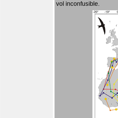
vol inconfusible.