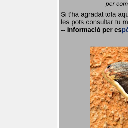
per coma
Si t’ha agradat tota a
les pots consultar tu ma
--
Informació per
es
p