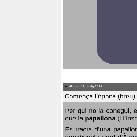
dilluns, 18. maig 2026
Comença l’època (breu) d
Per qui no la conegui, 
que la
papallona
(i l’in
Es tracta d’una papallo
meridional i nord d’Àfri