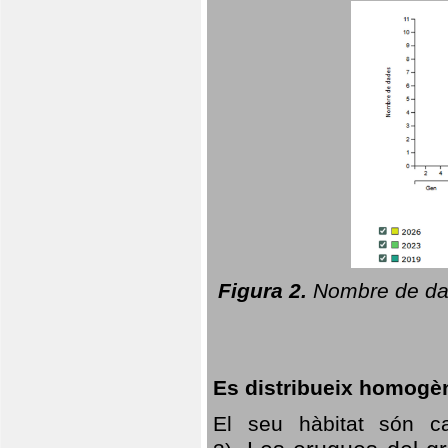
Figura 2.
Nombre de dad
Es distribueix homogè
El seu hàbitat són c