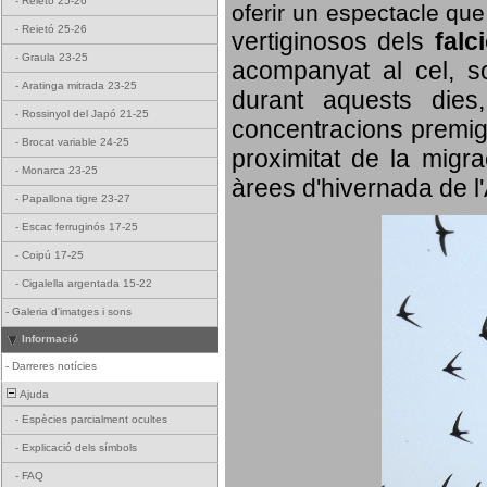
-
Reietó 25-26
oferir un espectacle qu
-
Reietó 25-26
vertiginosos dels
falc
-
Graula 23-25
acompanyat al cel, so
-
Aratinga mitrada 23-25
durant aquests dies
-
Rossinyol del Japó 21-25
concentracions premigr
-
Brocat variable 24-25
proximitat de la migra
-
Monarca 23-25
àrees d'hivernada de l
-
Papallona tigre 23-27
-
Escac ferruginós 17-25
-
Coipú 17-25
-
Cigalella argentada 15-22
-
Galeria d'imatges i sons
Informació
-
Darreres notícies
Ajuda
-
Espècies parcialment ocultes
-
Explicació dels símbols
-
FAQ