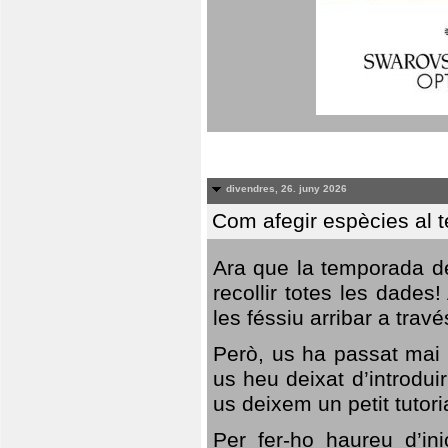
divendres, 26. juny 2026
Com afegir espècies al 
Ara que la temporada de
recollir totes les dades
les féssiu arribar a trav
Però, us ha passat mai 
us heu deixat d’introdu
us deixem un petit tutor
Per fer-ho haureu d’in