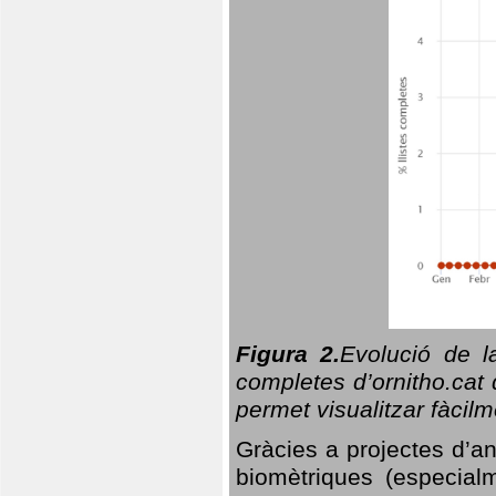
Figura 2.
Evolució de l
completes d’ornitho.cat 
permet visualitzar fàcilm
Gràcies a projectes d’a
biomètriques (especialm