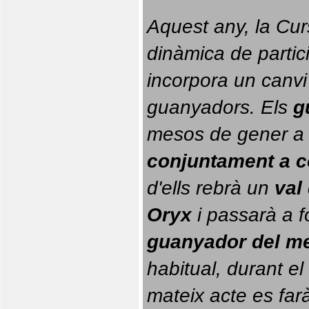
Aquest any, la Cur
dinàmica de partici
incorpora un canvi
guanyadors. 
Els 
g
conjuntament a 
d'ells rebrà un 
val
Oryx
 i passarà a f
guanyador del m
habitual, durant el 
mateix acte es farà