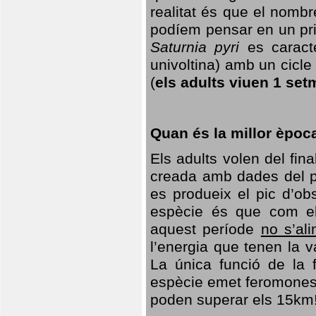
realitat és que el nomb
podíem pensar en un princ
Saturnia pyri
es caracte
univoltina) amb un cicle 
(
els adults viuen 1 set
Quan és la millor èpoc
Els adults volen del fin
creada amb dades del po
es produeix el pic d’ob
espècie és que com el
aquest període
no s’al
l’energia que tenen la 
La única funció de la f
espècie emet feromones
poden superar els 15km