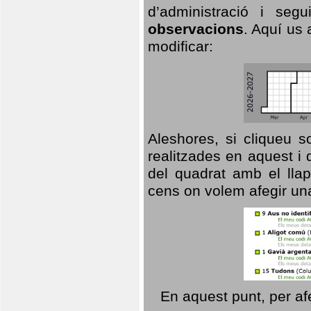
d’administració i se
observacions
. Aquí us 
modificar:
Aleshores, si cliqueu s
realitzades en aquest i
del quadrat amb el llap
cens on volem afegir un
En aquest punt, per af