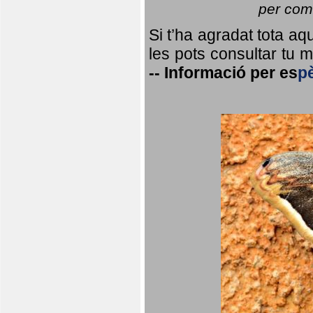
per coma
Si t’ha agradat tota a
les pots consultar tu ma
--
Informació per
es
p