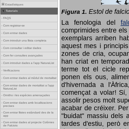
Estadístiques
Estol de falci
Figura 1.
Tutorials
-
FAQS
La fenologia del
fa
-
Com registrar-se
comprimides entre els o
-
Com entrar dades
exemplars arriben habi
-
Com introduir una llista completa
aquest mes i principis
-
Com consultar i editar dades
zones de cria, ocupan
-
Com fer consultes avançades
han criat en tempora
-
Com introduir dades a l'app NaturaList
terme tot el cicle rep
-
Verificacions
ponen els ous, alime
-
Com entrar dades al mòdul de mortalitat
d'hivernada a l'Àfric
-
Com entrar dades de mortalitat a l'app
NaturaList
començat a volar! Sí, 
-
Ornitho i les espècies amenaçades
assolir pesos molt supe
-
Com entrar dades amb localitzacions
precises
acabar de créixer. Per 
-
Com entrar llistes estàndard des de la
"buidat" massiu dels a
app
tardes d'estiu, però e
-
Com entrar dades al projecte Colònies
de Falciots