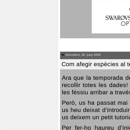
divendres, 26. juny 2026
Com afegir espècies al 
Ara que la temporada de
recollir totes les dades
les féssiu arribar a trav
Però, us ha passat mai 
us heu deixat d’introdu
us deixem un petit tutor
Per fer-ho haureu d’in