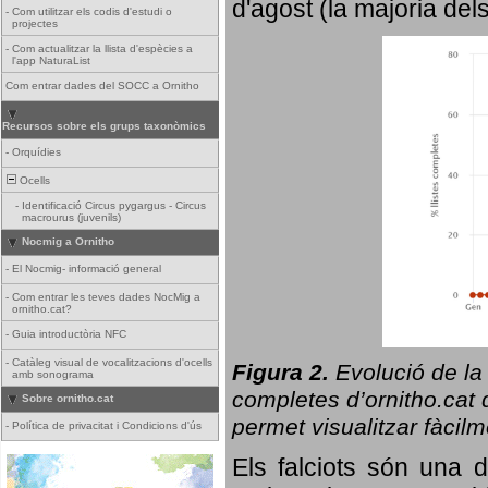
d'agost (la majoria del
-
Com utilitzar els codis d'estudi o
projectes
-
Com actualitzar la llista d'espècies a
l'app NaturaList
Com entrar dades del SOCC a Ornitho
Recursos sobre els grups taxonòmics
-
Orquídies
Ocells
-
Identificació Circus pygargus - Circus
macrourus (juvenils)
Nocmig a Ornitho
-
El Nocmig- informació general
-
Com entrar les teves dades NocMig a
ornitho.cat?
-
Guia introductòria NFC
-
Catàleg visual de vocalitzacions d'ocells
Figura 2.
Evolució de la
amb sonograma
completes d’ornitho.cat q
Sobre ornitho.cat
permet visualitzar fàcilm
-
Política de privacitat i Condicions d'ús
Els falciots són una 