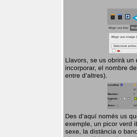
Llavors, se us obrirà un
incorporar, el nombre de
entre d’altres).
Des d’aquí només us que
exemple, un picor verd ib
sexe, la distància o ba