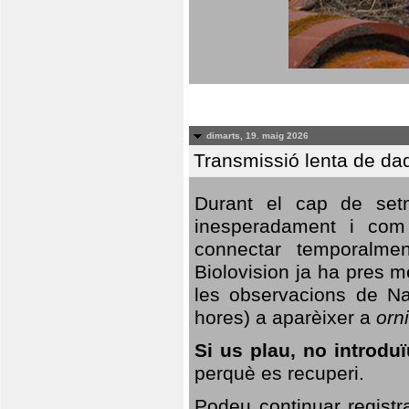
dimarts, 19. maig 2026
Transmissió lenta de da
Durant el cap de setm
inesperadament i com 
connectar temporalme
Biolovision ja ha pres 
les observacions de Na
hores) a aparèixer a
orni
Si us plau, no introd
perquè es recuperi.
Podeu continuar registr