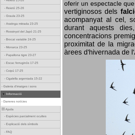
-
Reietó 25-26
oferir un espectacle qu
-
Reietó 25-26
vertiginosos dels
falc
-
Graula 23-25
acompanyat al cel, so
-
Aratinga mitrada 23-25
durant aquests dies
-
Rossinyol del Japó 21-25
concentracions premigr
-
Brocat variable 24-25
proximitat de la migra
-
Monarca 23-25
àrees d'hivernada de l
-
Papallona tigre 23-27
-
Escac ferruginós 17-25
-
Coipú 17-25
-
Cigalella argentada 15-22
-
Galeria d'imatges i sons
Informació
-
Darreres notícies
Ajuda
-
Espècies parcialment ocultes
-
Explicació dels símbols
-
FAQ