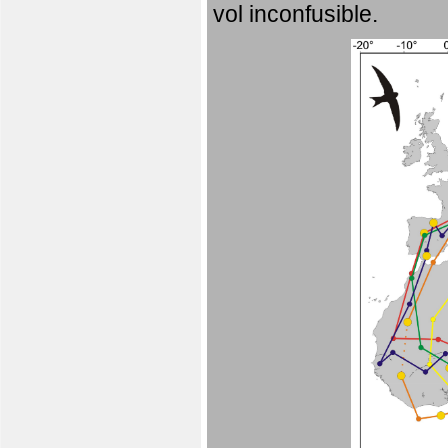
vol inconfusible.