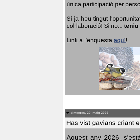
única participació per person
Si ja heu tingut l'oportuni
col·laboració! Si no...
teniu
Link a l'enquesta
aquí
!
dimecres, 20. maig 2026
Has vist gavians criant 
Aquest any 2026, s'est