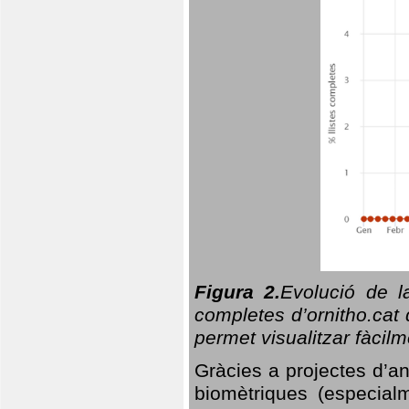
Figura 2.
Evolució de l
completes d’ornitho.cat 
permet visualitzar fàcilm
Gràcies a projectes d’a
biomètriques (especialm