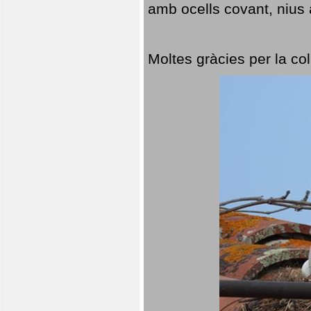
amb ocells covant, nius a
Moltes gràcies per la col