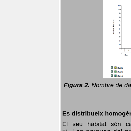
Figura 2.
Nombre de dad
Es distribueix homogè
El seu hàbitat són c