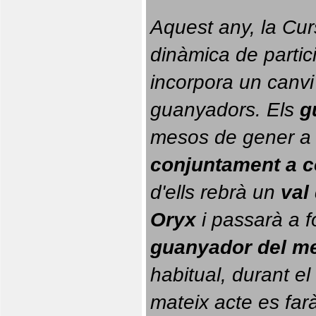
Aquest any, la Cur
dinàmica de partici
incorpora un canvi
guanyadors. 
Els 
g
conjuntament a 
d'ells rebrà un 
val
Oryx
 i passarà a f
guanyador del m
habitual, durant el 
mateix acte es farà