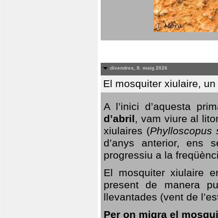
divendres, 8. maig 2026
El mosquiter xiulaire, u
A l’inici d’aquesta pr
d’abril
, vam viure al li
xiulaires (
Phylloscopus s
d’anys anterior, ens s
progressiu a la freqüènc
El mosquiter xiulaire 
present de manera pun
llevantades (vent de l’est
Per on migra el mosquit