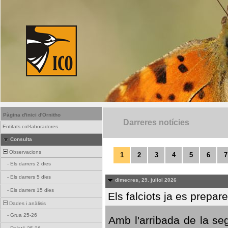
Pàgina d'inici d'Ornitho
Darreres notícies
Entitats col·laboradores
Consulta
Observacions
1
2
3
4
5
6
7
-
Els darrers 2 dies
-
Els darrers 5 dies
dimecres, 29. juliol 2026
-
Els darrers 15 dies
Els falciots ja es prepar
Dades i anàlisis
-
Grua 25-26
Amb l'arribada de la se