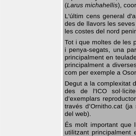
(
Larus michahellis
), coo
L'últim cens general d'a
des de llavors les seves
les costes del nord peni
Tot i que moltes de les p
i penya-segats, una par
principalment en teulad
principalment a diverses
com per exemple a Oso
Degut a la complexitat d
des de l'ICO sol·lici
d’exemplars reproductor
través d’Ornitho.cat (ja
del web).
És molt important que 
utilitzant principalment