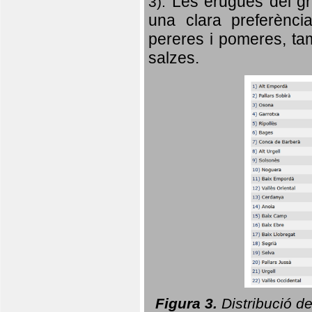
Les erugues del gr
3).
una clara preferència
pereres i pomeres, tam
salzes.
Figura 3.
Distribució d