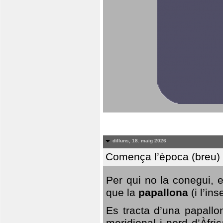
dilluns, 18. maig 2026
Comença l’època (breu) d
Per qui no la conegui, 
que la
papallona
(i l’in
Es tracta d’una papallo
meridional i nord d’Àfri