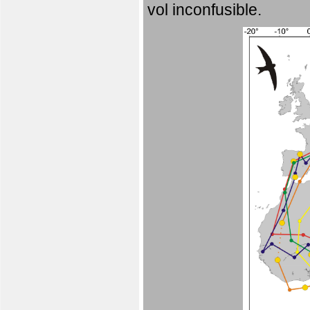
vol inconfusible.