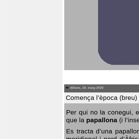
dilluns, 18. maig 2026
Comença l’època (breu) d
Per qui no la conegui, 
que la
papallona
(i l’in
Es tracta d’una papallo
meridional i nord d’Àfri