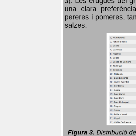
Les erugues del gr
3).
una clara preferència
pereres i pomeres, tam
salzes.
Figura 3.
Distribució d