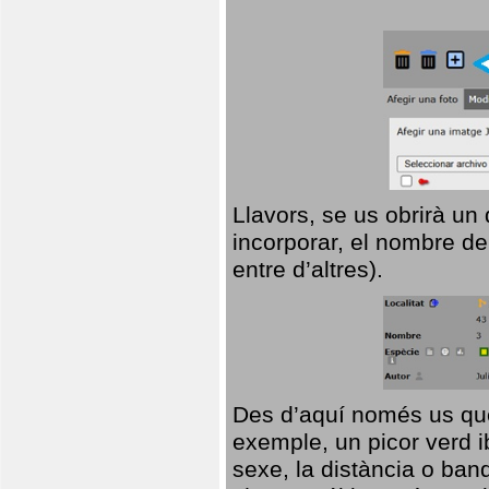
Llavors, se us obrirà un
incorporar, el nombre de
entre d’altres).
Des d’aquí només us que
exemple, un picor verd ib
sexe, la distància o ba