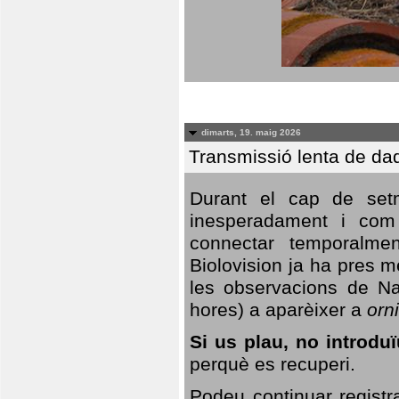
dimarts, 19. maig 2026
Transmissió lenta de da
Durant el cap de setm
inesperadament i com 
connectar temporalme
Biolovision ja ha pres 
les observacions de Na
hores) a aparèixer a
orni
Si us plau, no introd
perquè es recuperi.
Podeu continuar registr