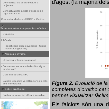
d'agost (la majoria del
-
Com utilitzar els codis d'estudi o
projectes
-
Com actualitzar la llista d'espècies a
l'app NaturaList
Com entrar dades del SOCC a Ornitho
Recursos sobre els grups taxonòmics
-
Orquídies
Ocells
-
Identificació Circus pygargus - Circus
macrourus (juvenils)
Nocmig a Ornitho
-
El Nocmig- informació general
-
Com entrar les teves dades NocMig a
ornitho.cat?
-
Guia introductòria NFC
-
Catàleg visual de vocalitzacions d'ocells
Figura 2.
Evolució de la
amb sonograma
completes d’ornitho.cat q
Sobre ornitho.cat
permet visualitzar fàcilm
-
Política de privacitat i Condicions d'ús
Els falciots són una 