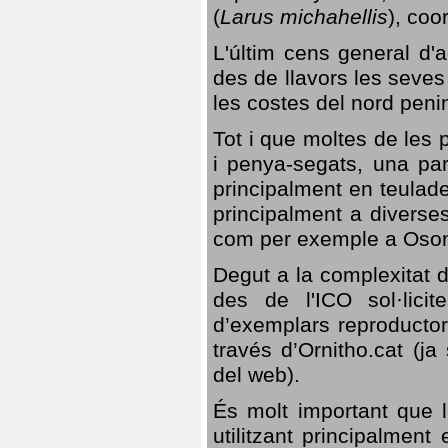
(
Larus michahellis
), coo
L'últim cens general d'a
des de llavors les seves
les costes del nord peni
Tot i que moltes de les p
i penya-segats, una par
principalment en teulad
principalment a diverses
com per exemple a Oso
Degut a la complexitat d
des de l'ICO sol·lici
d’exemplars reproductor
través d’Ornitho.cat (ja
del web).
És molt important que 
utilitzant principalment