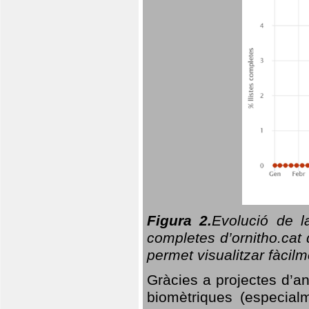
Figura 2.
Evolució de l
completes d’ornitho.cat 
permet visualitzar fàcilm
Gràcies a projectes d’a
biomètriques (especialm