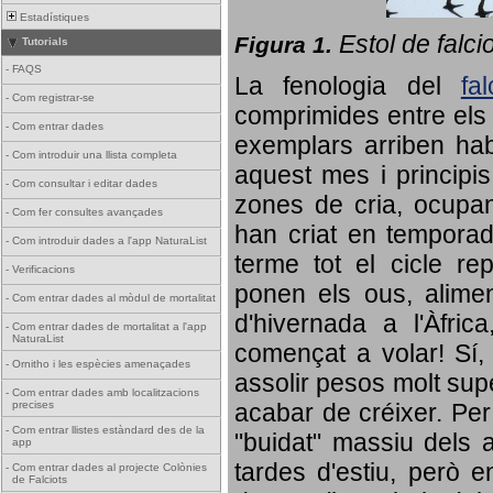
Estadístiques
Estol de falci
Figura 1.
Tutorials
-
FAQS
La fenologia del
fa
-
Com registrar-se
comprimides entre els o
-
Com entrar dades
exemplars arriben habi
-
Com introduir una llista completa
aquest mes i principis
-
Com consultar i editar dades
zones de cria, ocupan
-
Com fer consultes avançades
han criat en tempora
-
Com introduir dades a l'app NaturaList
terme tot el cicle rep
-
Verificacions
ponen els ous, alime
-
Com entrar dades al mòdul de mortalitat
d'hivernada a l'Àfric
-
Com entrar dades de mortalitat a l'app
NaturaList
començat a volar! Sí, 
-
Ornitho i les espècies amenaçades
assolir pesos molt supe
-
Com entrar dades amb localitzacions
precises
acabar de créixer. Per 
-
Com entrar llistes estàndard des de la
"buidat" massiu dels a
app
tardes d'estiu, però e
-
Com entrar dades al projecte Colònies
de Falciots