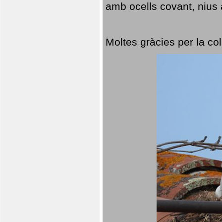
amb ocells covant, nius a
Moltes gràcies per la col