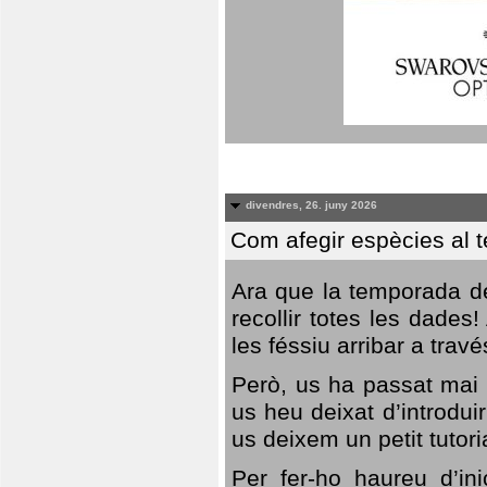
divendres, 26. juny 2026
Com afegir espècies al 
Ara que la temporada de
recollir totes les dades
les féssiu arribar a trav
Però, us ha passat mai 
us heu deixat d’introdu
us deixem un petit tutor
Per fer-ho haureu d’in