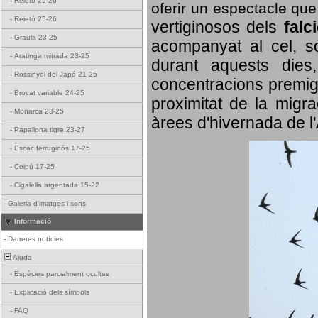
-
Reietó 25-26
oferir un espectacle qu
-
Reietó 25-26
vertiginosos dels
falc
-
Graula 23-25
acompanyat al cel, so
-
Aratinga mitrada 23-25
durant aquests dies
-
Rossinyol del Japó 21-25
concentracions premigr
-
Brocat variable 24-25
proximitat de la migra
-
Monarca 23-25
àrees d'hivernada de l
-
Papallona tigre 23-27
-
Escac ferruginós 17-25
-
Coipú 17-25
-
Cigalella argentada 15-22
-
Galeria d'imatges i sons
Informació
-
Darreres notícies
Ajuda
-
Espècies parcialment ocultes
-
Explicació dels símbols
-
FAQ