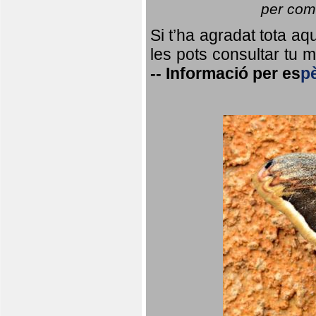
per coma
Si t’ha agradat tota a
les pots consultar tu ma
--
Informació per
es
p