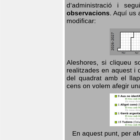
d’administració i se
observacions
. Aquí us 
modificar:
Aleshores, si cliqueu s
realitzades en aquest i
del quadrat amb el llap
cens on volem afegir un
En aquest punt, per af