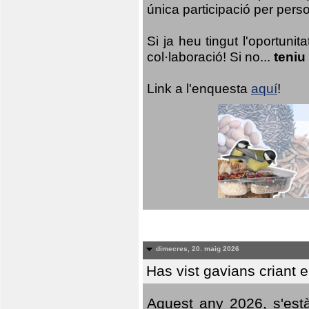
única participació per person
Si ja heu tingut l'oportuni
col·laboració! Si no...
teniu
Link a l'enquesta
aquí
!
dimecres, 20. maig 2026
Has vist gavians criant 
Aquest any 2026, s'est