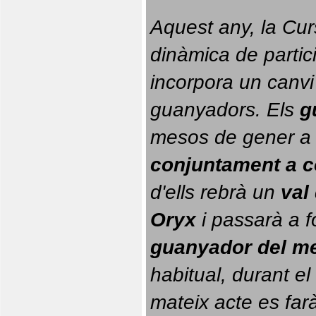
Aquest any, la Cur
dinàmica de partici
incorpora un canvi
guanyadors. 
Els 
g
conjuntament a 
d'ells rebrà un 
val
Oryx
 i passarà a f
guanyador del m
habitual, durant el 
mateix acte es farà