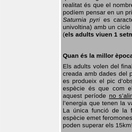
realitat és que el nomb
podíem pensar en un princ
Saturnia pyri
es caracte
univoltina) amb un cicle 
(
els adults viuen 1 set
Quan és la millor èpoc
Els adults volen del fin
creada amb dades del po
es produeix el pic d’ob
espècie és que com el
aquest període
no s’al
l’energia que tenen la 
La única funció de la f
espècie emet feromones
poden superar els 15km