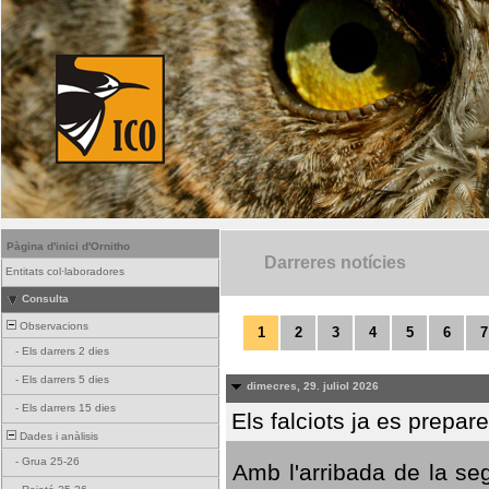
Pàgina d'inici d'Ornitho
Darreres notícies
Entitats col·laboradores
Consulta
Observacions
1
2
3
4
5
6
7
-
Els darrers 2 dies
-
Els darrers 5 dies
dimecres, 29. juliol 2026
-
Els darrers 15 dies
Els falciots ja es prepar
Dades i anàlisis
-
Grua 25-26
Amb l'arribada de la se