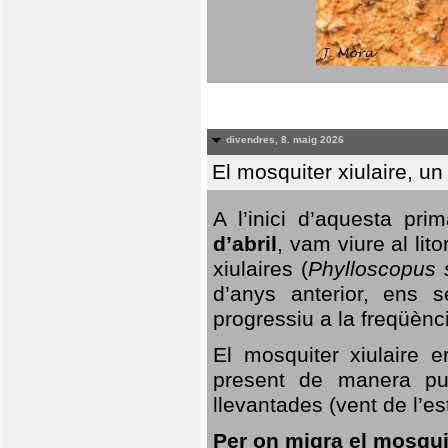
divendres, 8. maig 2026
El mosquiter xiulaire, u
A l’inici d’aquesta pr
d’abril
, vam viure al li
xiulaires (
Phylloscopus s
d’anys anterior, ens s
progressiu a la freqüènc
El mosquiter xiulaire 
present de manera pun
llevantades (vent de l’est
Per on migra el mosquit