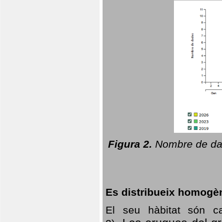
Figura 2.
Nombre de dad
Es distribueix homogè
El seu hàbitat són c