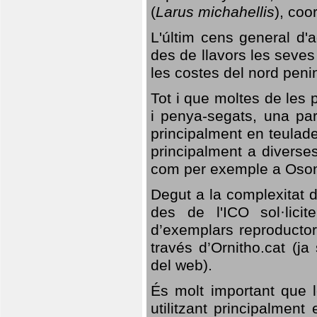
(
Larus michahellis
), coo
L'últim cens general d'a
des de llavors les seves
les costes del nord peni
Tot i que moltes de les p
i penya-segats, una par
principalment en teulad
principalment a diverses
com per exemple a Oso
Degut a la complexitat d
des de l'ICO sol·lici
d’exemplars reproductor
través d’Ornitho.cat (ja
del web).
És molt important que 
utilitzant principalment