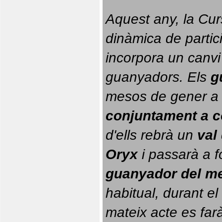
Aquest any, la Cur
dinàmica de partici
incorpora un canvi
guanyadors. 
Els 
g
conjuntament a 
d'ells rebrà un 
val
Oryx
 i passarà a f
guanyador del m
habitual, durant el 
mateix acte es farà