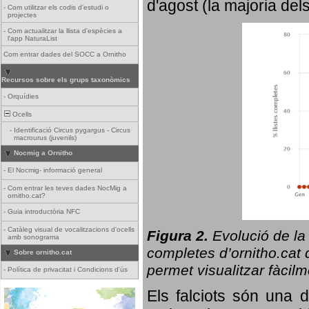
d'agost (la majoria del
-
Com utilitzar els codis d'estudi o
projectes
-
Com actualitzar la llista d'espècies a
l'app NaturaList
Com entrar dades del SOCC a Ornitho
Recursos sobre els grups taxonòmics
-
Orquídies
Ocells
-
Identificació Circus pygargus - Circus
macrourus (juvenils)
Nocmig a Ornitho
-
El Nocmig- informació general
-
Com entrar les teves dades NocMig a
ornitho.cat?
-
Guia introductòria NFC
-
Catàleg visual de vocalitzacions d'ocells
Figura 2.
Evolució de la
amb sonograma
completes d’ornitho.cat q
Sobre ornitho.cat
permet visualitzar fàcilm
-
Política de privacitat i Condicions d'ús
Els falciots són una 