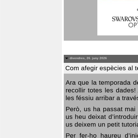
divendres, 26. juny 2026
Com afegir espècies al 
Ara que la temporada de
recollir totes les dades
les féssiu arribar a trav
Però, us ha passat mai 
us heu deixat d’introdu
us deixem un petit tutor
Per fer-ho haureu d’in