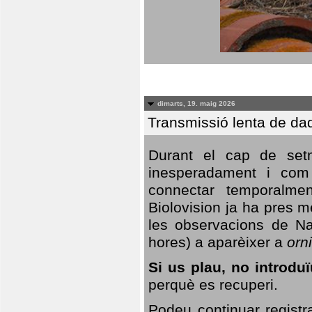
dimarts, 19. maig 2026
Transmissió lenta de da
Durant el cap de setm
inesperadament i com 
connectar temporalme
Biolovision ja ha pres 
les observacions de Na
hores) a aparèixer a
orni
Si us plau, no introd
perquè es recuperi.
Podeu continuar registr