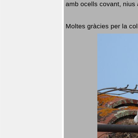
amb ocells covant, nius a
Moltes gràcies per la col