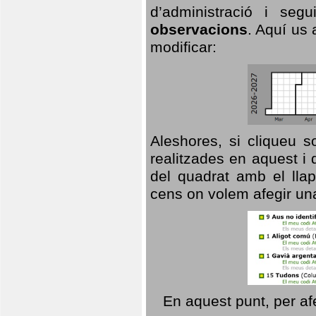
d’administració i se
observacions
. Aquí us 
modificar:
Aleshores, si cliqueu s
realitzades en aquest i
del quadrat amb el llap
cens on volem afegir un
En aquest punt, per af