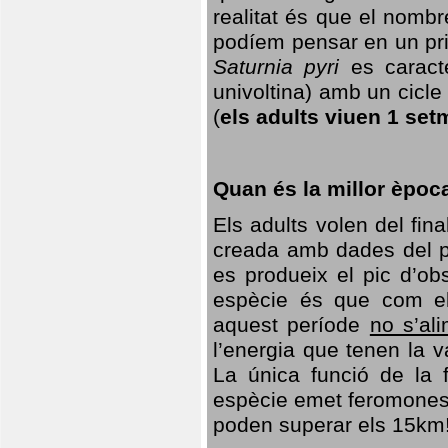
realitat és que el nomb
podíem pensar en un princ
Saturnia pyri
es caracte
univoltina) amb un cicle 
(
els adults viuen 1 set
Quan és la millor èpoc
Els adults volen del fin
creada amb dades del po
es produeix el pic d’ob
espècie és que com el
aquest període
no s’al
l’energia que tenen la 
La única funció de la f
espècie emet feromones
poden superar els 15km