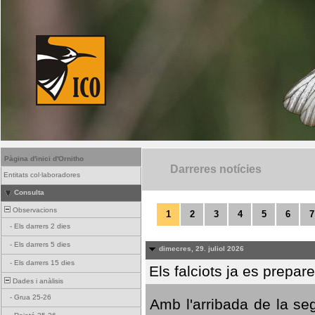
Pàgina d'inici d'Ornitho
Darreres notícies
Entitats col·laboradores
Consulta
Observacions
1
2
3
4
5
6
7
-
Els darrers 2 dies
-
Els darrers 5 dies
dimecres, 29. juliol 2026
-
Els darrers 15 dies
Els falciots ja es prepar
Dades i anàlisis
-
Grua 25-26
Amb l'arribada de la se