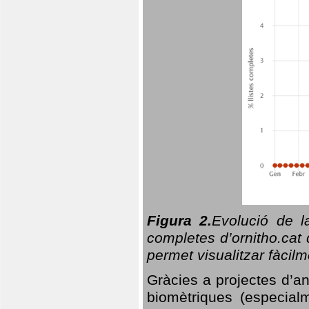
Figura 2.
Evolució de l
completes d’ornitho.cat 
permet visualitzar fàcilm
Gràcies a projectes d’a
biomètriques (especialm