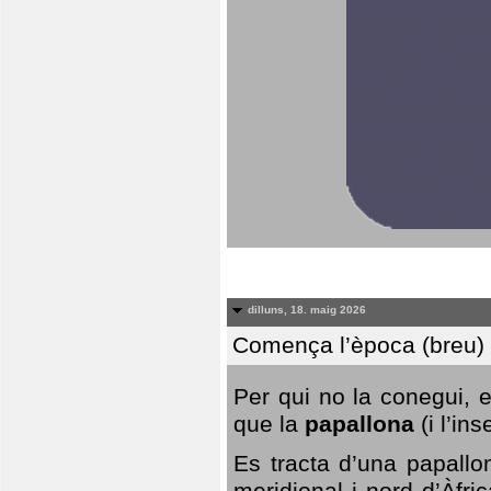
dilluns, 18. maig 2026
Comença l’època (breu) d
Per qui no la conegui, 
que la
papallona
(i l’in
Es tracta d’una papallo
meridional i nord d’Àfri