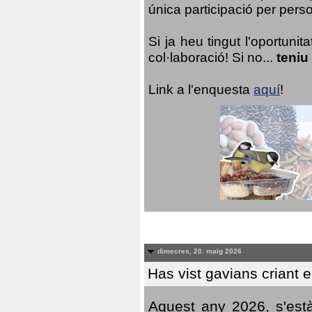
única participació per person
Si ja heu tingut l'oportuni
col·laboració! Si no...
teniu
Link a l'enquesta
aquí
!
dimecres, 20. maig 2026
Has vist gavians criant 
Aquest any 2026, s'est