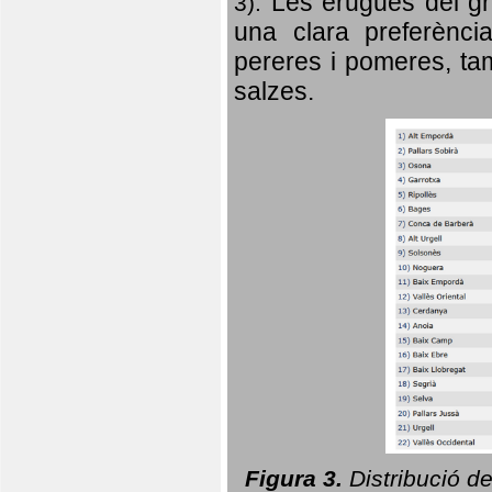
Les erugues del gr
3).
una clara preferència
pereres i pomeres, tam
salzes.
Figura 3.
Distribució d