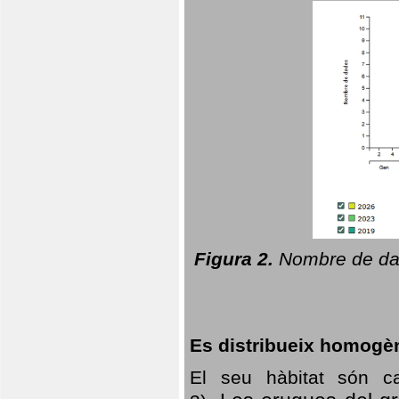
Figura 2.
Nombre de dad
Es distribueix homogè
El seu hàbitat són c