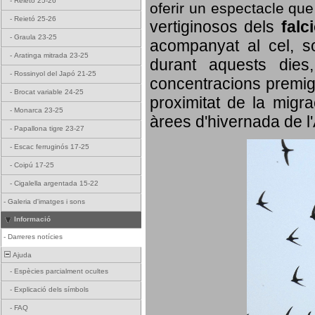
-
Reietó 25-26
oferir un espectacle qu
-
Reietó 25-26
vertiginosos dels
falc
-
Graula 23-25
acompanyat al cel, so
-
Aratinga mitrada 23-25
durant aquests dies
-
Rossinyol del Japó 21-25
concentracions premigr
-
Brocat variable 24-25
proximitat de la migra
-
Monarca 23-25
àrees d'hivernada de l
-
Papallona tigre 23-27
-
Escac ferruginós 17-25
-
Coipú 17-25
-
Cigalella argentada 15-22
-
Galeria d'imatges i sons
Informació
-
Darreres notícies
Ajuda
-
Espècies parcialment ocultes
-
Explicació dels símbols
-
FAQ