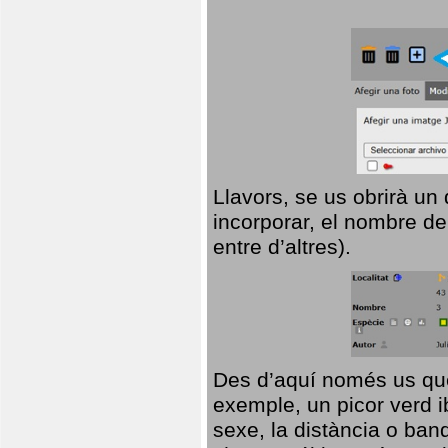
Llavors, se us obrirà un
incorporar, el nombre de
entre d’altres).
Des d’aquí només us que
exemple, un picor verd ib
sexe, la distància o ba