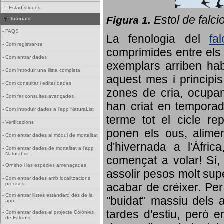
Estadístiques
Estol de falci
Figura 1.
Tutorials
-
FAQS
La fenologia del
fa
-
Com registrar-se
comprimides entre els o
-
Com entrar dades
exemplars arriben habi
-
Com introduir una llista completa
aquest mes i principis
-
Com consultar i editar dades
zones de cria, ocupan
-
Com fer consultes avançades
han criat en tempora
-
Com introduir dades a l'app NaturaList
terme tot el cicle rep
-
Verificacions
ponen els ous, alime
-
Com entrar dades al mòdul de mortalitat
d'hivernada a l'Àfric
-
Com entrar dades de mortalitat a l'app
NaturaList
començat a volar! Sí, 
-
Ornitho i les espècies amenaçades
assolir pesos molt supe
-
Com entrar dades amb localitzacions
precises
acabar de créixer. Per 
-
Com entrar llistes estàndard des de la
"buidat" massiu dels a
app
tardes d'estiu, però e
-
Com entrar dades al projecte Colònies
de Falciots