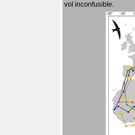
vol inconfusible.