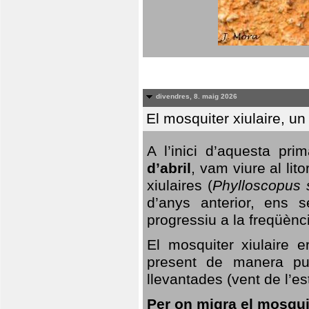
divendres, 8. maig 2026
El mosquiter xiulaire, u
A l’inici d’aquesta pr
d’abril
, vam viure al li
xiulaires (
Phylloscopus s
d’anys anterior, ens s
progressiu a la freqüènc
El mosquiter xiulaire 
present de manera pun
llevantades (vent de l’est
Per on migra el mosquit