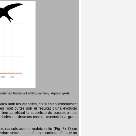
ntenen l’espècie) al llarg de l’any. Aquest gràfic
lança amb les orenetes, no hi estan estretament
es molt curtes són el resultat d'una evolució
, beu aprofitant la superfície de basses o rius,
nt períodes de descans mentre ascendeix a grans
es nascuts aquest mateix estiu (Fig. 3). Quan
iure volant. I, el més extraordinari, és que no