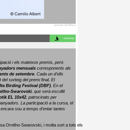
enviat per Jana Marco
avinews
ació i els mateixos premis, però 
nyadors mensuals
 corresponents als 
nts de setembre
. Cada un d'ells 
 del sorteig del premi final. 
El 
lta Birding Festival (DBF)
. En el 
nitho-Swarovski
, que serà escollit 
ptik EL 10x42
, patrocinats per 
nyadors. La participació a la cursa, el 
 encara sou a temps d'entar tantes 
sa Ornitho-Swarovski, i molta sort a tots els 