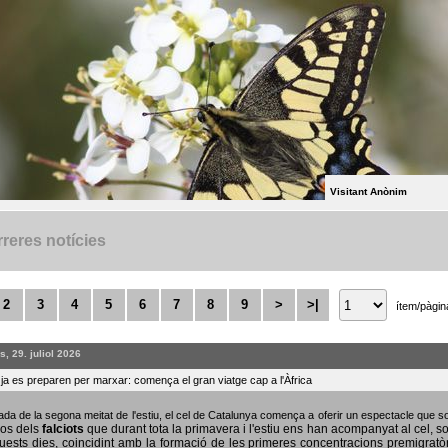
Visitant Anònim
reres notícies
2
3
4
5
6
7
8
9
>
>|
ítem/pàgin
, 29. juliol 2026
s ja es preparen per marxar: comença el gran viatge cap a l'Àfrica
bada de la segona meitat de l'estiu, el cel de Catalunya comença a oferir un espectacle que
sos dels
falciots
que durant tota la primavera i l'estiu ens han acompanyat al cel, s
uests dies, coincidint amb la formació de les primeres concentracions premigratò