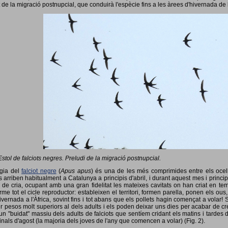
 de la migració postnupcial, que conduirà l'espècie fins a les àrees d'hivernada de 
Estol de falciots negres. Preludi de la migració postnupcial.
ogia del
falciot negre
(
Apus apus
) és una de les més comprimides entre els ocells
 arriben habitualment a Catalunya a principis d'abril, i durant aquest mes i princip
 de cria, ocupant amb una gran fidelitat les mateixes cavitats on han criat en 
rme tot el cicle reproductor: estableixen el territori, formen parella, ponen els ou
vernada a l'Àfrica, sovint fins i tot abans que els pollets hagin començat a volar! 
ir pesos molt superiors al dels adults i els poden deixar uns dies per acabar de créix
un "buidat" massiu dels adults de falciots que sentíem cridant els matins i tardes 
finals d'agost (la majoria dels joves de l'any que comencen a volar) (Fig. 2).