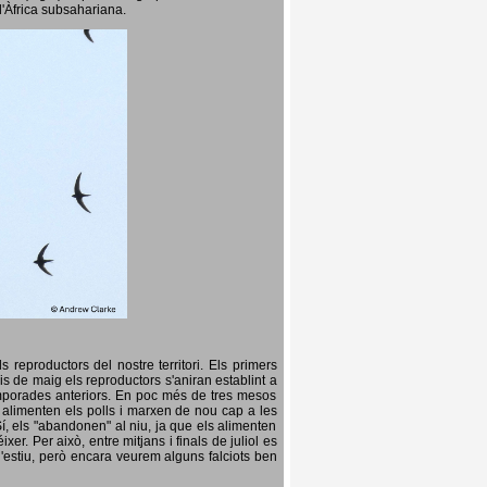
l'Àfrica subsahariana.
 reproductors del nostre territori. Els primers
is de maig els reproductors s'aniran establint a
temporades anteriors. En poc més de tres mesos
s, alimenten els polls i marxen de nou cap a les
Sí, els "abandonen" al niu, ja que els alimenten
er. Per això, entre mitjans i finals de juliol es
d'estiu, però encara veurem alguns falciots ben