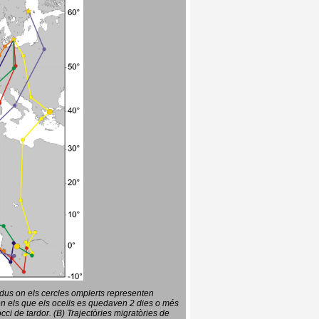
vidus on els cercles omplerts representen
en els que els ocells es quedaven 2 dies o més
ci de tardor. (B) Trajectòries migratòries de