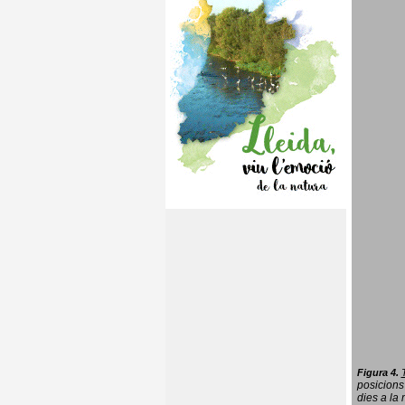
Figura 4.
posicions
dies a la 