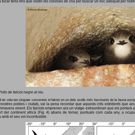
 tocar terra fins que visitin les colònies de cria per buscar un lloc adequat per nidif
Polls de falciot negre al niu.
l de vida tan singular converteix el falciot en un dels ocells més fascinants de la fauna eur
nostres pobles i ciutats, val la pena recordar que aquests crits estridents que anun
primavera vinent.
Els falciots emprenen ara un viatge extraordinari que els portarà a
rt del continent africà (Fig. 4) abans de tornar, puntuals com cada any, a ocup
 amb el seu vol inconfusible.