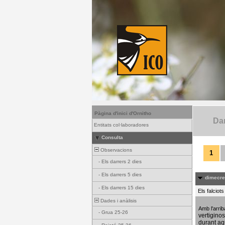
Pàgina d'inici d'Ornitho
Dar
Entitats col·laboradores
Consulta
Observacions
1
-
Els darrers 2 dies
-
Els darrers 5 dies
dimecres
-
Els darrers 15 dies
Els falciot
Dades i anàlisis
Amb l'arri
-
Grua 25-26
vertigino
durant aq