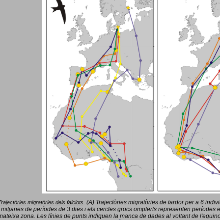
(A) Trajectòries migratòries de tardor per a 6 indi
Trajectòries migratòries dels falciots
.
 mitjanes de períodes de 3 dies i els cercles grocs omplerts representen períodes 
mateixa zona. Les línies de punts indiquen la manca de dades al voltant de l'equinoc