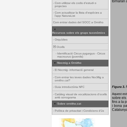
tornaran a
-
Com utilitzar els codis d'estudi o
projectes
-
Com actualitzar la llista d'espècies a
l'app NaturaList
Com entrar dades del SOCC a Ornitho
Recursos sobre els grups taxonòmics
-
Orquídies
Ocells
-
Identificació Circus pygargus - Circus
macrourus (juvenils)
Nocmig a Ornitho
-
El Nocmig- informació general
-
Com entrar les teves dades NocMig a
ornitho.cat?
Figura 3.
-
Guia introductòria NFC
Aquest esti
-
Catàleg visual de vocalitzacions d'ocells
amb sonograma
sobre els 
fins a la 
Sobre ornitho.cat
i bona pa
Catalunya
-
Política de privacitat i Condicions d'ús