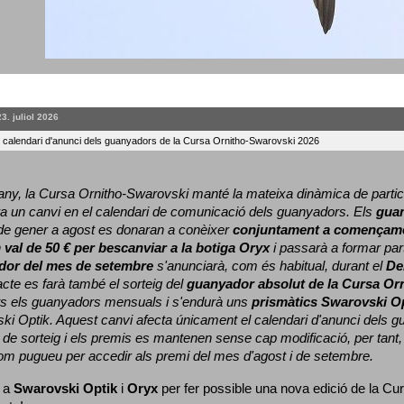
23. juliol 2026
l calendari d'anunci dels guanyadors de la Cursa Ornitho-Swarovski 2026
ny, la Cursa Ornitho-Swarovski manté la mateixa dinàmica de particip
a un canvi en el calendari de comunicació dels guanyadors. 
Els 
gua
e gener a agost es donaran a conèixer 
conjuntament a començame
 
val de 50 € per bescanviar a la botiga Oryx
 i passarà a formar part
dor del mes de setembre
 s'anunciarà, com és habitual, durant el 
De
cte es farà també el sorteig del 
guanyador absolut de la Cursa Or
ts els guanyadors mensuals i s'endurà uns 
prismàtics Swarovski O
ki Optik. 
Aquest canvi afecta únicament el calendari d'anunci dels gua
de sorteig i els premis es mantenen sense cap modificació, per tant,
com pugueu per accedir als premi del mes d'agost i de setembre.
 a 
Swarovski Optik
 i 
Oryx
 per fer possible una nova edició de la Cur