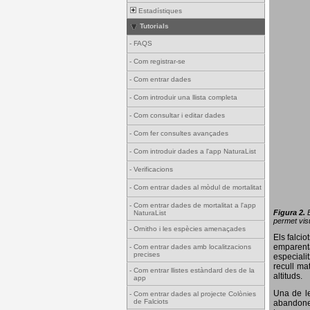
Estadístiques
Tutorials
-
FAQS
-
Com registrar-se
-
Com entrar dades
-
Com introduir una llista completa
-
Com consultar i editar dades
-
Com fer consultes avançades
-
Com introduir dades a l'app NaturaList
-
Verificacions
-
Com entrar dades al mòdul de mortalitat
-
Com entrar dades de mortalitat a l'app
Figura 2.
NaturaList
permet visu
-
Ornitho i les espècies amenaçades
Els falci
emparenta
-
Com entrar dades amb localitzacions
precises
especiali
recull ma
-
Com entrar llistes estàndard des de la
altituds.
app
Una de le
-
Com entrar dades al projecte Colònies
de Falciots
abandonen