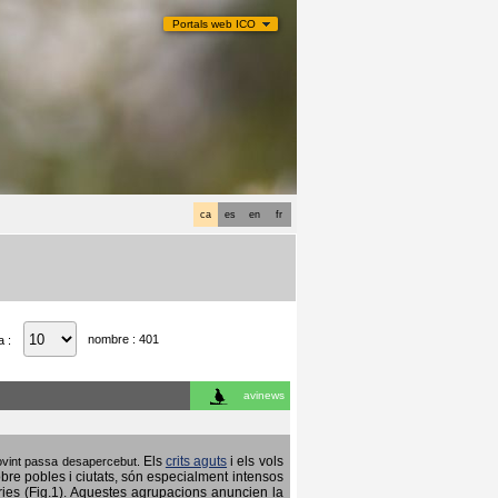
Portals web ICO
ca
es
en
fr
nombre : 401
a :
avinews
Els
crits aguts
i els vols
 sovint passa desapercebut.
obre pobles i ciutats, són especialment intensos
ries (Fig.1). Aquestes agrupacions anuncien la