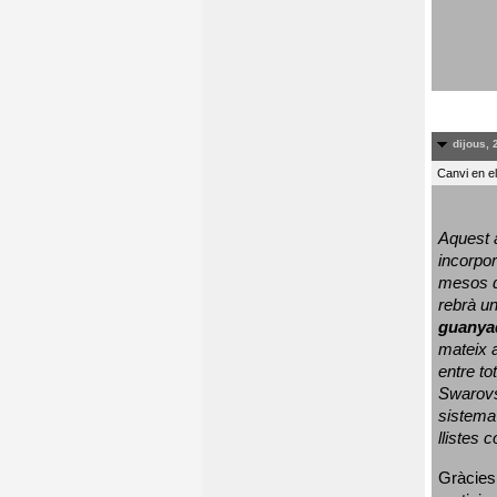
dijous, 
Canvi en e
Aquest a
incorpor
mesos d
rebrà un
guanya
mateix a
entre to
Swarovs
sistema 
llistes 
Gràcies