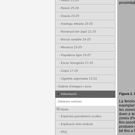
-
Reietó 25-26
proximitat
-
Reietó 25-26
-
Graula 23-25
-
Aratinga mitrada 23-25
-
Rossinyol del Japó 21-25
-
Brocat variable 24-25
-
Monarca 23-25
-
Papallona tigre 23-27
-
Escac ferruginós 17-25
-
Coipú 17-25
-
Cigalella argentada 15-22
-
Galeria d'imatges i sons
Figura 1.
Informació
La fenol
-
Darreres notícies
exemplars
Ajuda
les zones
duen a te
-
Espècies parcialment ocultes
zones d'hi
fins assol
-
Explicació dels símbols
produeix 
bé fins a 
-
FAQ