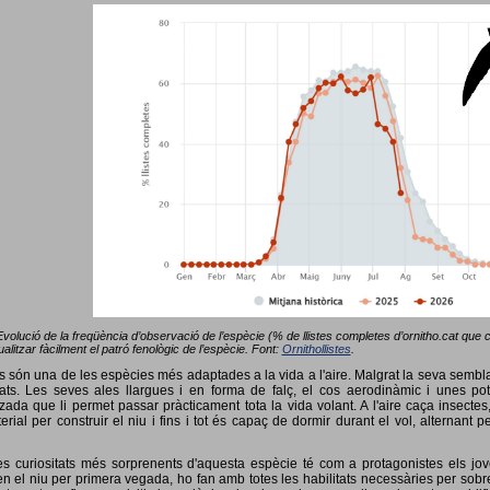
Evolució de la freqüència d’observació de l’espècie (% de llistes completes d’ornitho.cat que co
alitzar fàcilment el patró fenològic de l’espècie. Font:
Ornithollistes
.
ots són una de les espècies més adaptades a la vida a l'aire. Malgrat la seva semb
ts. Les seves ales llargues i en forma de falç, el cos aerodinàmic i unes pot
tzada que li permet passar pràcticament tota la vida volant. A l'aire caça insectes
terial per construir el niu i fins i tot és capaç de dormir durant el vol, alterna
s curiositats més sorprenents d'aquesta espècie té com a protagonistes els jov
 el niu per primera vegada, ho fan amb totes les habilitats necessàries per sobrev