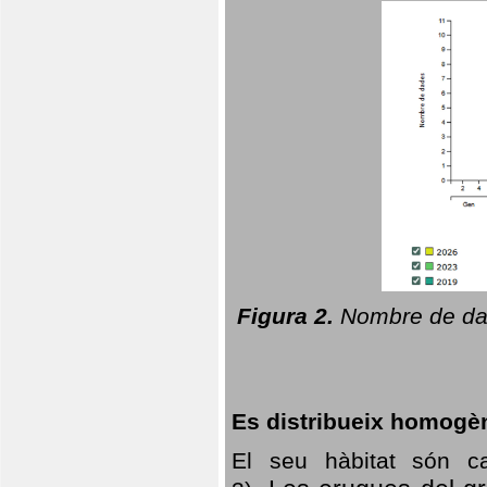
Figura 2.
Nombre de dad
Es distribueix homogè
El seu hàbitat són c