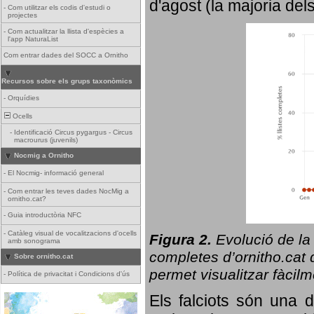
d'agost (la majoria del
-
Com utilitzar els codis d'estudi o
projectes
-
Com actualitzar la llista d'espècies a
l'app NaturaList
Com entrar dades del SOCC a Ornitho
Recursos sobre els grups taxonòmics
-
Orquídies
Ocells
-
Identificació Circus pygargus - Circus
macrourus (juvenils)
Nocmig a Ornitho
-
El Nocmig- informació general
-
Com entrar les teves dades NocMig a
ornitho.cat?
-
Guia introductòria NFC
-
Catàleg visual de vocalitzacions d'ocells
Figura 2.
Evolució de la
amb sonograma
completes d’ornitho.cat q
Sobre ornitho.cat
permet visualitzar fàcilm
-
Política de privacitat i Condicions d'ús
Els falciots són una 