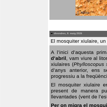
divendres, 8. maig 2026
El mosquiter xiulaire, u
A l’inici d’aquesta pr
d’abril
, vam viure al li
xiulaires (
Phylloscopus s
d’anys anterior, ens s
progressiu a la freqüènc
El mosquiter xiulaire 
present de manera pun
llevantades (vent de l’est
Per on migra el mosquit