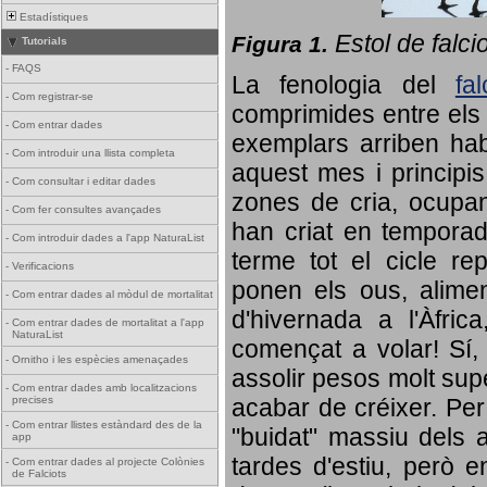
Estadístiques
Estol de falci
Figura 1.
Tutorials
-
FAQS
La fenologia del
fa
-
Com registrar-se
comprimides entre els o
-
Com entrar dades
exemplars arriben habi
-
Com introduir una llista completa
aquest mes i principis
-
Com consultar i editar dades
zones de cria, ocupan
-
Com fer consultes avançades
han criat en tempora
-
Com introduir dades a l'app NaturaList
terme tot el cicle rep
-
Verificacions
ponen els ous, alime
-
Com entrar dades al mòdul de mortalitat
d'hivernada a l'Àfric
-
Com entrar dades de mortalitat a l'app
NaturaList
començat a volar! Sí, 
-
Ornitho i les espècies amenaçades
assolir pesos molt supe
-
Com entrar dades amb localitzacions
precises
acabar de créixer. Per 
-
Com entrar llistes estàndard des de la
"buidat" massiu dels a
app
tardes d'estiu, però e
-
Com entrar dades al projecte Colònies
de Falciots