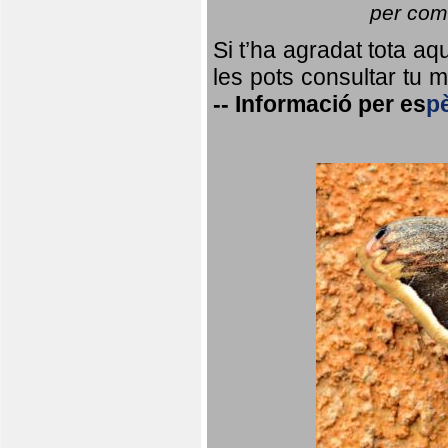
per coma
Si t’ha agradat tota a
les pots consultar tu ma
--
Informació per
es
p