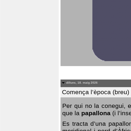
dilluns, 18. maig 2026
Comença l’època (breu) d
Per qui no la conegui, 
que la
papallona
(i l’in
Es tracta d’una papallo
meridional i nord d’Àfri