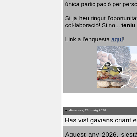
única participació per person
Si ja heu tingut l'oportuni
col·laboració! Si no...
teniu
Link a l'enquesta
aquí
!
dimecres, 20. maig 2026
Has vist gavians criant 
Aquest any 2026, s'est