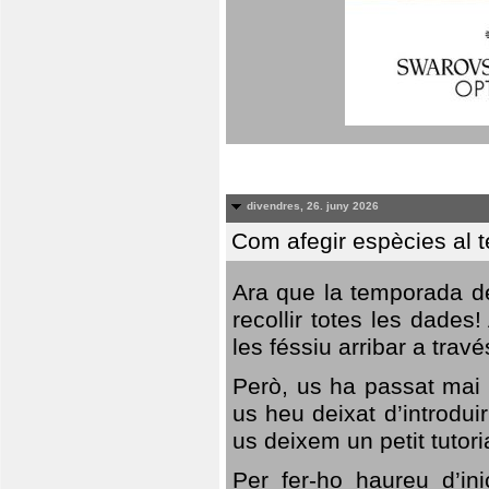
divendres, 26. juny 2026
Com afegir espècies al 
Ara que la temporada de
recollir totes les dades
les féssiu arribar a trav
Però, us ha passat mai 
us heu deixat d’introdu
us deixem un petit tutor
Per fer-ho haureu d’in