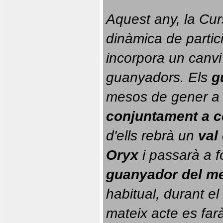
Aquest any, la Cur
dinàmica de partici
incorpora un canvi
guanyadors. 
Els 
g
conjuntament a 
d'ells rebrà un 
val
Oryx
 i passarà a f
guanyador del m
habitual, durant el 
mateix acte es farà