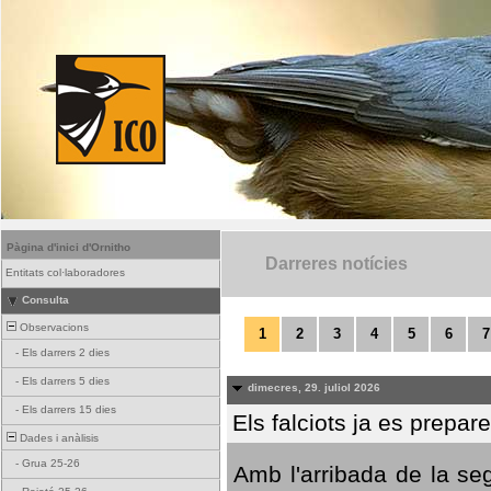
Pàgina d'inici d'Ornitho
Darreres notícies
Entitats col·laboradores
Consulta
Observacions
1
2
3
4
5
6
7
-
Els darrers 2 dies
-
Els darrers 5 dies
dimecres, 29. juliol 2026
-
Els darrers 15 dies
Els falciots ja es prepar
Dades i anàlisis
-
Grua 25-26
Amb l'arribada de la se