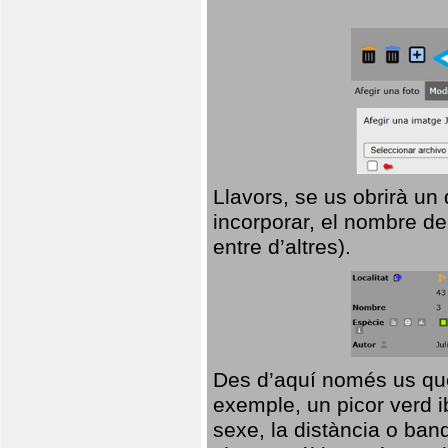
Llavors, se us obrirà un
incorporar, el nombre de
entre d’altres).
Des d’aquí només us que
exemple, un picor verd ib
sexe, la distància o ba