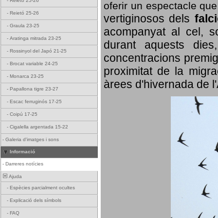
-
Reietó 25-26
oferir un espectacle qu
-
Reietó 25-26
vertiginosos dels
falc
-
Graula 23-25
acompanyat al cel, so
-
Aratinga mitrada 23-25
durant aquests dies
-
Rossinyol del Japó 21-25
concentracions premigr
-
Brocat variable 24-25
proximitat de la migra
-
Monarca 23-25
àrees d'hivernada de l
-
Papallona tigre 23-27
-
Escac ferruginós 17-25
-
Coipú 17-25
-
Cigalella argentada 15-22
-
Galeria d'imatges i sons
Informació
-
Darreres notícies
Ajuda
-
Espècies parcialment ocultes
-
Explicació dels símbols
-
FAQ