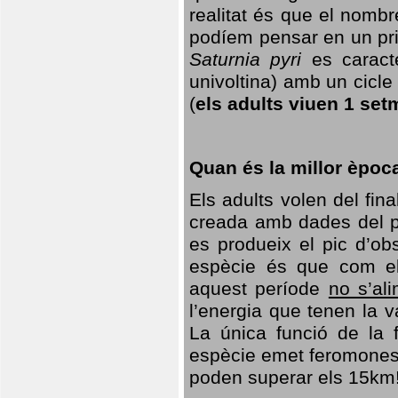
realitat és que el nomb
podíem pensar en un princ
Saturnia pyri
es caracte
univoltina) amb un cicle 
(
els adults viuen 1 set
Quan és la millor èpoc
Els adults volen del fin
creada amb dades del po
es produeix el pic d’ob
espècie és que com el
aquest període
no s’al
l’energia que tenen la 
La única funció de la f
espècie emet feromones
poden superar els 15km