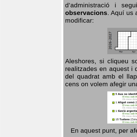
d’administració i se
observacions
. Aquí us 
modificar:
Aleshores, si cliqueu s
realitzades en aquest i
del quadrat amb el llap
cens on volem afegir un
En aquest punt, per af