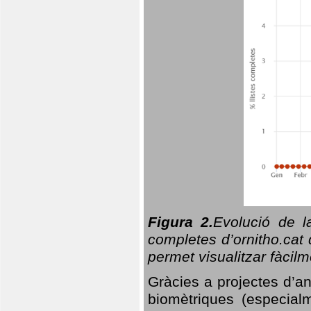
Figura 2.
Evolució de l
completes d’ornitho.cat 
permet visualitzar fàcilm
Gràcies a projectes d’a
biomètriques (especialm