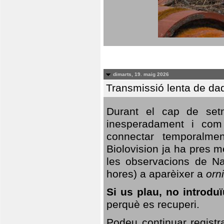
dimarts, 19. maig 2026
Transmissió lenta de da
Durant el cap de setm
inesperadament i com 
connectar temporalme
Biolovision ja ha pres 
les observacions de Na
hores) a aparèixer a
orni
Si us plau, no introd
perquè es recuperi.
Podeu continuar registr