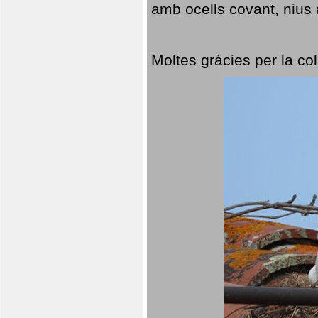
amb ocells covant, nius a
Moltes gràcies per la col