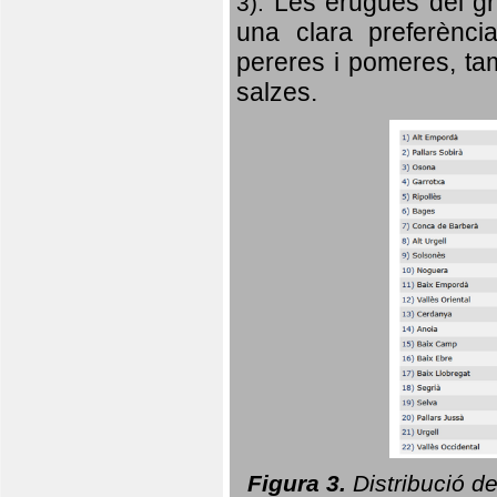
Les erugues del gr
3).
una clara preferència
pereres i pomeres, tam
salzes.
Figura 3.
Distribució d