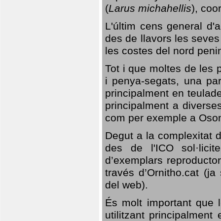
(
Larus michahellis
), coo
L'últim cens general d'a
des de llavors les seves
les costes del nord peni
Tot i que moltes de les p
i penya-segats, una par
principalment en teulad
principalment a diverses
com per exemple a Oso
Degut a la complexitat d
des de l'ICO sol·lici
d’exemplars reproductor
través d’Ornitho.cat (ja
del web).
És molt important que 
utilitzant principalment