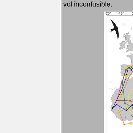
vol inconfusible.