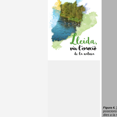
Figura 4.
posicions
dies a la 