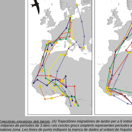
(A) Trajectòries migratòries de tardor per a 6 indi
Trajectòries migratòries dels falciots
.
 mitjanes de períodes de 3 dies i els cercles grocs omplerts representen períodes 
mateixa zona. Les línies de punts indiquen la manca de dades al voltant de l'equinoc