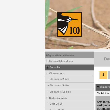
Pàgina d'inici d'Ornitho
Dar
Entitats col·laboradores
Consulta
Observacions
1
-
Els darrers 2 dies
-
Els darrers 5 dies
dimecres
-
Els darrers 15 dies
Els falciot
Dades i anàlisis
Amb l'arri
-
Grua 25-26
vertigino
durant aq