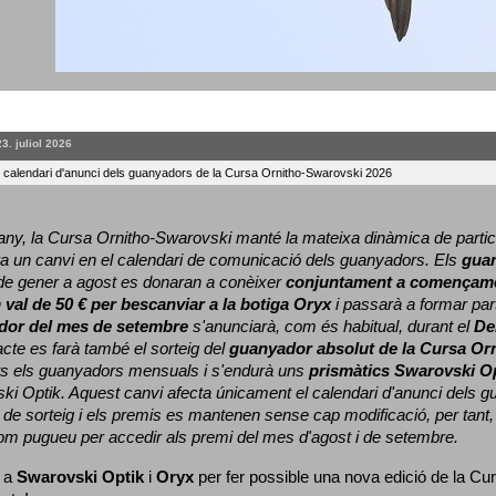
23. juliol 2026
l calendari d'anunci dels guanyadors de la Cursa Ornitho-Swarovski 2026
ny, la Cursa Ornitho-Swarovski manté la mateixa dinàmica de particip
a un canvi en el calendari de comunicació dels guanyadors. 
Els 
gua
e gener a agost es donaran a conèixer 
conjuntament a començame
 
val de 50 € per bescanviar a la botiga Oryx
 i passarà a formar part
dor del mes de setembre
 s'anunciarà, com és habitual, durant el 
De
cte es farà també el sorteig del 
guanyador absolut de la Cursa Or
ts els guanyadors mensuals i s'endurà uns 
prismàtics Swarovski O
ki Optik. 
Aquest canvi afecta únicament el calendari d'anunci dels gua
de sorteig i els premis es mantenen sense cap modificació, per tant,
com pugueu per accedir als premi del mes d'agost i de setembre.
 a 
Swarovski Optik
 i 
Oryx
 per fer possible una nova edició de la Cur