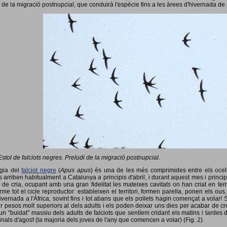
 de la migració postnupcial, que conduirà l'espècie fins a les àrees d'hivernada de 
Estol de falciots negres. Preludi de la migració postnupcial.
ogia del
falciot negre
(
Apus apus
) és una de les més comprimides entre els ocells
 arriben habitualment a Catalunya a principis d'abril, i durant aquest mes i princip
 de cria, ocupant amb una gran fidelitat les mateixes cavitats on han criat en 
rme tot el cicle reproductor: estableixen el territori, formen parella, ponen els ou
vernada a l'Àfrica, sovint fins i tot abans que els pollets hagin començat a volar! 
ir pesos molt superiors al dels adults i els poden deixar uns dies per acabar de créix
un "buidat" massiu dels adults de falciots que sentíem cridant els matins i tardes 
finals d'agost (la majoria dels joves de l'any que comencen a volar) (Fig. 2).