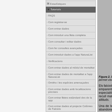
Estadístiques
Tutorials
-
FAQS
-
Com registrar-se
-
Com entrar dades
-
Com introduir una llista completa
-
Com consultar i editar dades
-
Com fer consultes avançades
-
Com introduir dades a l'app NaturaList
-
Verificacions
-
Com entrar dades al mòdul de mortalitat
-
Com entrar dades de mortalitat a l'app
Figura 2.
NaturaList
permet visu
-
Ornitho i les espècies amenaçades
Els falci
emparenta
-
Com entrar dades amb localitzacions
precises
especiali
recull ma
-
Com entrar llistes estàndard des de la
altituds.
app
Una de le
-
Com entrar dades al projecte Colònies
de Falciots
abandonen