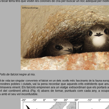
 tocar terra fins que visitin les colònies de cria per buscar un lloc adequat per nidif
Polls de falciot negre al niu.
l de vida tan singular converteix el falciot en un dels ocells més fascinants de la fauna eur
nostres pobles i ciutats, val la pena recordar que aquests crits estridents que anun
primavera vinent.
Els falciots emprenen ara un viatge extraordinari que els portarà a
rt del continent africà (Fig. 4) abans de tornar, puntuals com cada any, a ocup
 amb el seu vol inconfusible.