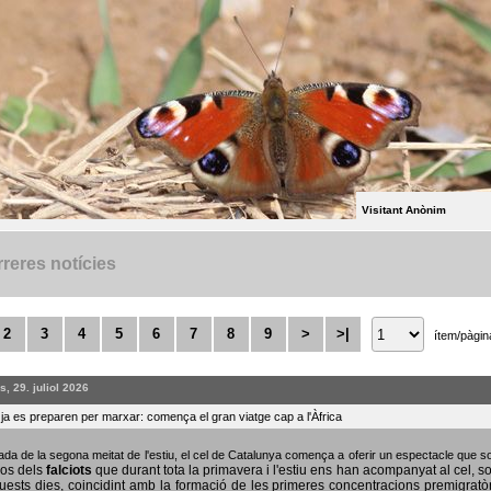
Visitant Anònim
reres notícies
2
3
4
5
6
7
8
9
>
>|
ítem/pàgin
, 29. juliol 2026
s ja es preparen per marxar: comença el gran viatge cap a l'Àfrica
bada de la segona meitat de l'estiu, el cel de Catalunya comença a oferir un espectacle que
sos dels
falciots
que durant tota la primavera i l'estiu ens han acompanyat al cel, s
uests dies, coincidint amb la formació de les primeres concentracions premigratò