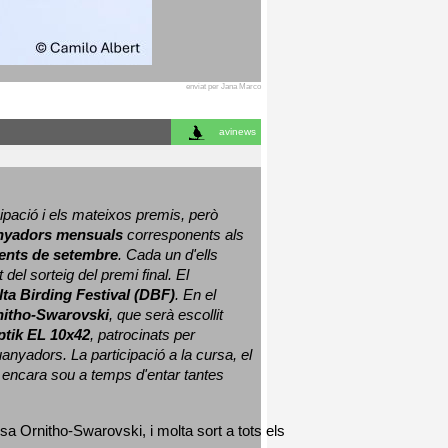
enviat per Jana Marco
avinews
ació i els mateixos premis, però 
nyadors mensuals
 corresponents als 
nts de setembre
. Cada un d'ells 
 del sorteig del premi final. 
El 
lta Birding Festival (DBF)
. En el 
nitho-Swarovski
, que serà escollit 
ptik EL 10x42
, patrocinats per 
nyadors. La participació a la cursa, el 
 encara sou a temps d'entar tantes 
sa Ornitho-Swarovski, i molta sort a tots els 