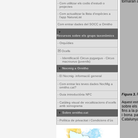
tornaran a
-
Com utilitzar els codis d'estudi o
projectes
-
Com actualitzar la llista d'espècies a
l'app NaturaList
Com entrar dades del SOCC a Ornitho
Recursos sobre els grups taxonòmics
-
Orquídies
Ocells
-
Identificació Circus pygargus - Circus
macrourus (juvenils)
Nocmig a Ornitho
-
El Nocmig- informació general
-
Com entrar les teves dades NocMig a
ornitho.cat?
Figura 3.
-
Guia introductòria NFC
Aquest esti
-
Catàleg visual de vocalitzacions d'ocells
amb sonograma
sobre els 
fins a la 
Sobre ornitho.cat
i bona pa
Catalunya
-
Política de privacitat i Condicions d'ús