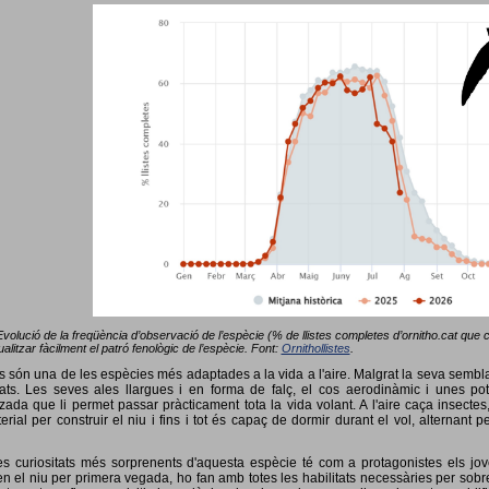
Evolució de la freqüència d’observació de l’espècie (% de llistes completes d’ornitho.cat que co
alitzar fàcilment el patró fenològic de l’espècie. Font:
Ornithollistes
.
ots són una de les espècies més adaptades a la vida a l'aire. Malgrat la seva semb
ts. Les seves ales llargues i en forma de falç, el cos aerodinàmic i unes pot
tzada que li permet passar pràcticament tota la vida volant. A l'aire caça insectes
terial per construir el niu i fins i tot és capaç de dormir durant el vol, alterna
s curiositats més sorprenents d'aquesta espècie té com a protagonistes els jov
 el niu per primera vegada, ho fan amb totes les habilitats necessàries per sobrev