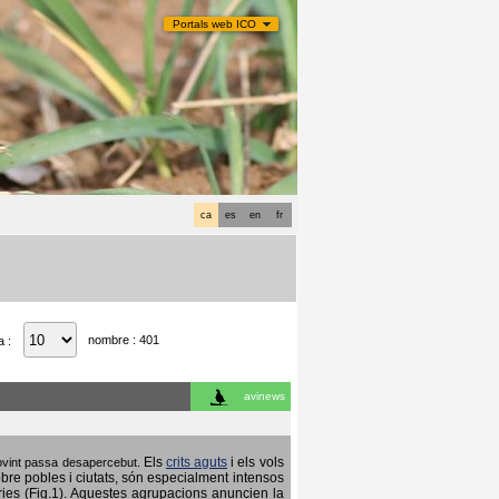
Portals web ICO
ca
es
en
fr
nombre : 401
a :
avinews
Els
crits aguts
i els vols
 sovint passa desapercebut.
obre pobles i ciutats, són especialment intensos
ries (Fig.1). Aquestes agrupacions anuncien la