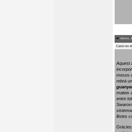
dijous, 
Canvi en e
Aquest a
incorpor
mesos d
rebrà un
guanya
mateix a
entre to
Swarovs
sistema 
llistes 
Gràcies