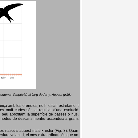
ntenen l’espècie) al llarg de l’any. Aquest gràfic
lança amb les orenetes, no hi estan estretament
es molt curtes són el resultat d'una evolució
, beu aprofitant la superfície de basses o rius,
nt períodes de descans mentre ascendeix a grans
es nascuts aquest mateix estiu (Fig. 3). Quan
iure volant. I, el més extraordinari, és que no