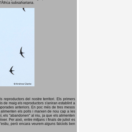
l'Àfrica subsahariana.
 reproductors del nostre territori. Els primers
is de maig els reproductors s'aniran establint a
temporades anteriors. En poc més de tres mesos
s, alimenten els polls i marxen de nou cap a les
Sí, els "abandonen" al niu, ja que els alimenten
er. Per això, entre mitjans i finals de juliol es
d'estiu, però encara veurem alguns falciots ben