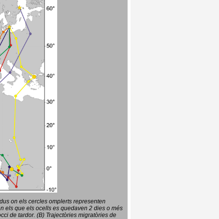
vidus on els cercles omplerts representen
en els que els ocells es quedaven 2 dies o més
ci de tardor. (B) Trajectòries migratòries de