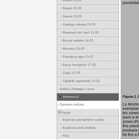
-
Reietó 25-26
proximitat
-
Reietó 25-26
-
Graula 23-25
-
Aratinga mitrada 23-25
-
Rossinyol del Japó 21-25
-
Brocat variable 24-25
-
Monarca 23-25
-
Papallona tigre 23-27
-
Escac ferruginós 17-25
-
Coipú 17-25
-
Cigalella argentada 15-22
-
Galeria d'imatges i sons
Figura 1.
Informació
La fenol
-
Darreres notícies
exemplars
Ajuda
les zones
duen a te
-
Espècies parcialment ocultes
zones d'hi
fins assol
-
Explicació dels símbols
produeix 
bé fins a 
-
FAQ