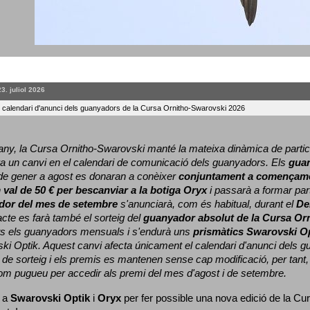
23. juliol 2026
l calendari d'anunci dels guanyadors de la Cursa Ornitho-Swarovski 2026
ny, la Cursa Ornitho-Swarovski manté la mateixa dinàmica de particip
a un canvi en el calendari de comunicació dels guanyadors. 
Els 
gua
e gener a agost es donaran a conèixer 
conjuntament a començame
 
val de 50 € per bescanviar a la botiga Oryx
 i passarà a formar part
dor del mes de setembre
 s'anunciarà, com és habitual, durant el 
De
cte es farà també el sorteig del 
guanyador absolut de la Cursa Or
ts els guanyadors mensuals i s'endurà uns 
prismàtics Swarovski O
ki Optik. 
Aquest canvi afecta únicament el calendari d'anunci dels gua
de sorteig i els premis es mantenen sense cap modificació, per tant,
com pugueu per accedir als premi del mes d'agost i de setembre.
 a 
Swarovski Optik
 i 
Oryx
 per fer possible una nova edició de la Cur