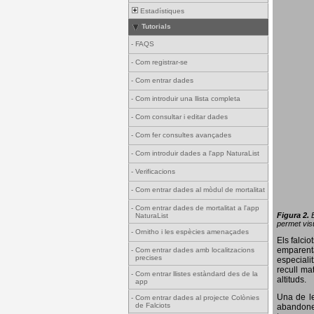
Estadístiques
Tutorials
-
FAQS
-
Com registrar-se
-
Com entrar dades
-
Com introduir una llista completa
-
Com consultar i editar dades
-
Com fer consultes avançades
-
Com introduir dades a l'app NaturaList
-
Verificacions
-
Com entrar dades al mòdul de mortalitat
-
Com entrar dades de mortalitat a l'app
Figura 2.
NaturaList
permet visu
-
Ornitho i les espècies amenaçades
Els falci
emparenta
-
Com entrar dades amb localitzacions
precises
especiali
recull ma
-
Com entrar llistes estàndard des de la
altituds.
app
Una de le
-
Com entrar dades al projecte Colònies
de Falciots
abandonen