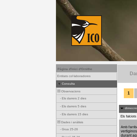
Pàgina d'inici d'Ornitho
Dar
Entitats col·laboradores
Consulta
Observacions
1
-
Els darrers 2 dies
-
Els darrers 5 dies
dimecres
-
Els darrers 15 dies
Els falciot
Dades i anàlisis
Amb l'arri
-
Grua 25-26
vertigino
durant aq