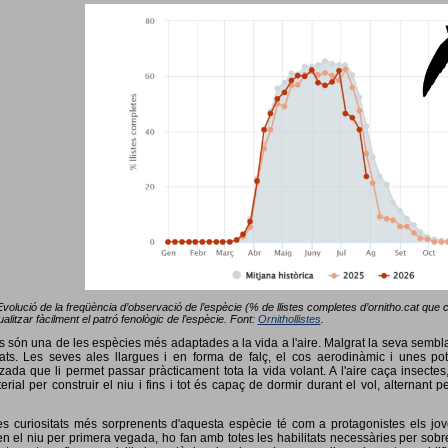
Evolució de la freqüència d’observació de l’espècie (% de llistes completes d’ornitho.cat que co
alitzar fàcilment el patró fenològic de l’espècie. Font:
Ornithollistes
.
ots són una de les espècies més adaptades a la vida a l'aire. Malgrat la seva semb
ts. Les seves ales llargues i en forma de falç, el cos aerodinàmic i unes pot
tzada que li permet passar pràcticament tota la vida volant. A l'aire caça insectes
terial per construir el niu i fins i tot és capaç de dormir durant el vol, alterna
s curiositats més sorprenents d'aquesta espècie té com a protagonistes els jov
 el niu per primera vegada, ho fan amb totes les habilitats necessàries per sobrev