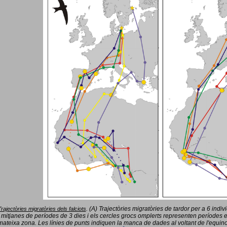
(A) Trajectòries migratòries de tardor per a 6 indi
Trajectòries migratòries dels falciots
.
 mitjanes de períodes de 3 dies i els cercles grocs omplerts representen períodes 
mateixa zona. Les línies de punts indiquen la manca de dades al voltant de l'equinoc