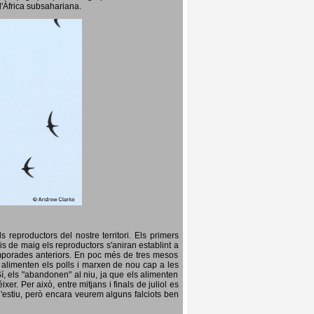
l'Àfrica subsahariana.
 reproductors del nostre territori. Els primers
is de maig els reproductors s'aniran establint a
temporades anteriors. En poc més de tres mesos
s, alimenten els polls i marxen de nou cap a les
Sí, els "abandonen" al niu, ja que els alimenten
er. Per això, entre mitjans i finals de juliol es
d'estiu, però encara veurem alguns falciots ben