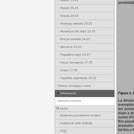
-
Reietó 25-26
proximitat
-
Reietó 25-26
-
Graula 23-25
-
Aratinga mitrada 23-25
-
Rossinyol del Japó 21-25
-
Brocat variable 24-25
-
Monarca 23-25
-
Papallona tigre 23-27
-
Escac ferruginós 17-25
-
Coipú 17-25
-
Cigalella argentada 15-22
-
Galeria d'imatges i sons
Figura 1.
Informació
La fenol
-
Darreres notícies
exemplars
Ajuda
les zones
duen a te
-
Espècies parcialment ocultes
zones d'hi
fins assol
-
Explicació dels símbols
produeix 
bé fins a 
-
FAQ