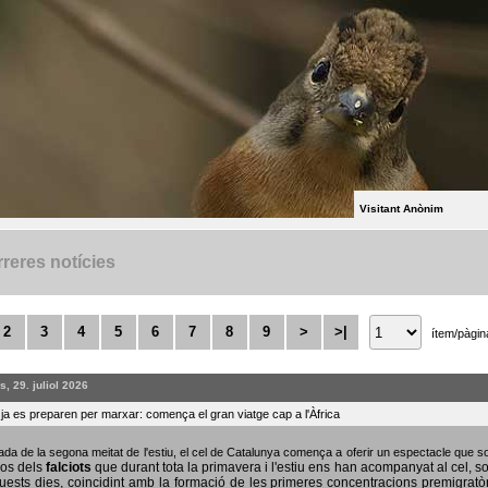
Visitant Anònim
reres notícies
2
3
4
5
6
7
8
9
>
>|
ítem/pàgin
, 29. juliol 2026
s ja es preparen per marxar: comença el gran viatge cap a l'Àfrica
bada de la segona meitat de l'estiu, el cel de Catalunya comença a oferir un espectacle que
sos dels
falciots
que durant tota la primavera i l'estiu ens han acompanyat al cel, s
uests dies, coincidint amb la formació de les primeres concentracions premigratò