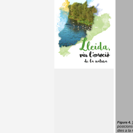
Figura 4.
posicions
dies a la 