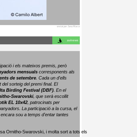
enviat per Jana Marco
avinews
ació i els mateixos premis, però 
nyadors mensuals
 corresponents als 
nts de setembre
. Cada un d'ells 
 del sorteig del premi final. 
El 
lta Birding Festival (DBF)
. En el 
nitho-Swarovski
, que serà escollit 
ptik EL 10x42
, patrocinats per 
nyadors. La participació a la cursa, el 
 encara sou a temps d'entar tantes 
sa Ornitho-Swarovski, i molta sort a tots els 