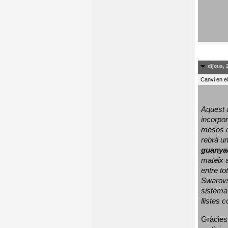
dijous, 
Canvi en e
Aquest a
incorpor
mesos d
rebrà un
guanya
mateix a
entre to
Swarovs
sistema 
llistes 
Gràcies