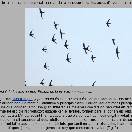
 de la migració postnupcial, que conduirà l'espècie fins a les àrees d'hivernada de 
Estol de falciots negres. Preludi de la migració postnupcial.
ogia del
falciot negre
(
Apus apus
) és una de les més comprimides entre els ocells
 arriben habitualment a Catalunya a principis d'abril, i durant aquest mes i princip
 de cria, ocupant amb una gran fidelitat les mateixes cavitats on han criat en 
rme tot el cicle reproductor: estableixen el territori, formen parella, ponen els ou
vernada a l'Àfrica, sovint fins i tot abans que els pollets hagin començat a volar! 
ir pesos molt superiors al dels adults i els poden deixar uns dies per acabar de créix
un "buidat" massiu dels adults de falciots que sentíem cridant els matins i tardes 
finals d'agost (la majoria dels joves de l'any que comencen a volar) (Fig. 2).