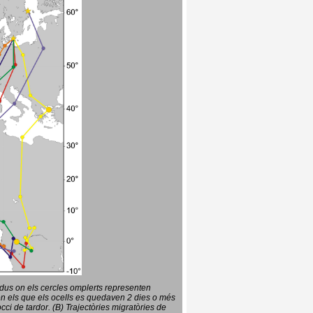
vidus on els cercles omplerts representen
en els que els ocells es quedaven 2 dies o més
ci de tardor. (B) Trajectòries migratòries de