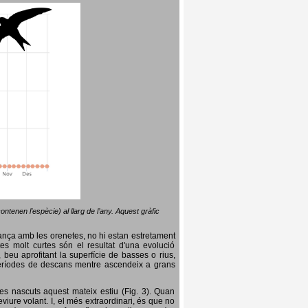
ntenen l’espècie) al llarg de l’any. Aquest gràfic
lança amb les orenetes, no hi estan estretament
es molt curtes són el resultat d'una evolució
, beu aprofitant la superfície de basses o rius,
nt períodes de descans mentre ascendeix a grans
es nascuts aquest mateix estiu (Fig. 3). Quan
iure volant. I, el més extraordinari, és que no