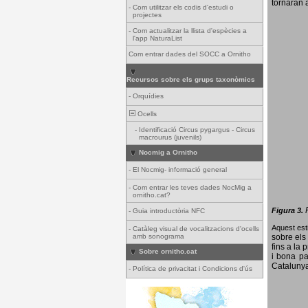
tornaran a
-
Com utilitzar els codis d'estudi o
projectes
-
Com actualitzar la llista d'espècies a
l'app NaturaList
Com entrar dades del SOCC a Ornitho
Recursos sobre els grups taxonòmics
-
Orquídies
Ocells
-
Identificació Circus pygargus - Circus
macrourus (juvenils)
Nocmig a Ornitho
-
El Nocmig- informació general
-
Com entrar les teves dades NocMig a
ornitho.cat?
Figura 3.
-
Guia introductòria NFC
Aquest esti
-
Catàleg visual de vocalitzacions d'ocells
amb sonograma
sobre els 
fins a la 
Sobre ornitho.cat
i bona pa
Catalunya
-
Política de privacitat i Condicions d'ús