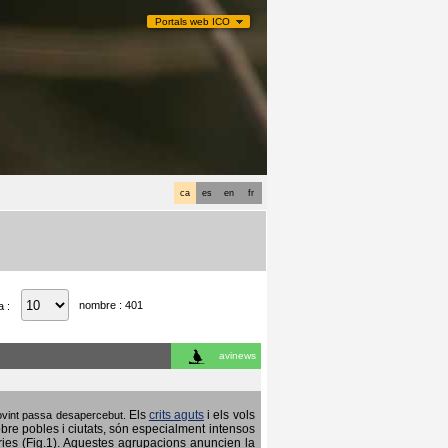
Portals web ICO
ca
es
en
fr
nombre : 401
a :
avinews
Els
crits aguts
i els vols
 sovint passa desapercebut.
obre pobles i ciutats, són especialment intensos
ries (Fig.1). Aquestes agrupacions anuncien la