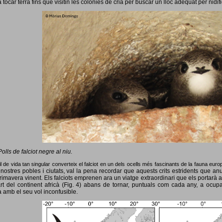
 tocar terra fins que visitin les colònies de cria per buscar un lloc adequat per nidif
Polls de falciot negre al niu.
l de vida tan singular converteix el falciot en un dels ocells més fascinants de la fauna eur
nostres pobles i ciutats, val la pena recordar que aquests crits estridents que anun
primavera vinent.
Els falciots emprenen ara un viatge extraordinari que els portarà a
rt del continent africà (Fig. 4) abans de tornar, puntuals com cada any, a ocup
 amb el seu vol inconfusible.