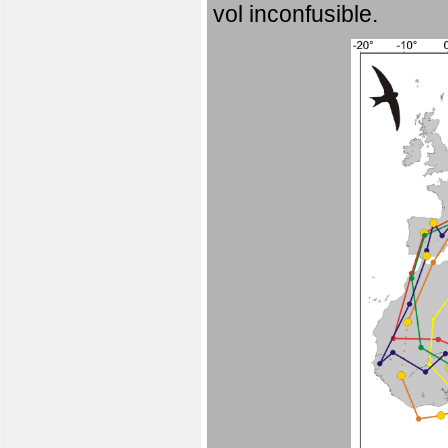
vol inconfusible.