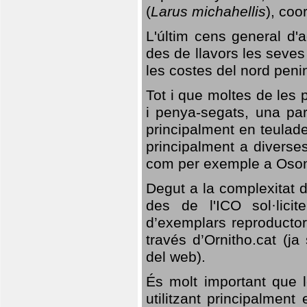
(
Larus michahellis
), coo
L'últim cens general d'a
des de llavors les seves
les costes del nord peni
Tot i que moltes de les p
i penya-segats, una par
principalment en teulad
principalment a diverses
com per exemple a Oso
Degut a la complexitat d
des de l'ICO sol·lici
d’exemplars reproductor
través d’Ornitho.cat (ja
del web).
És molt important que 
utilitzant principalment