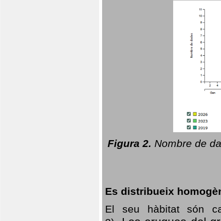
Figura 2.
Nombre de dad
Es distribueix homogè
El seu hàbitat són c