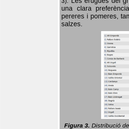
Les erugues del gr
3).
una clara preferència
pereres i pomeres, tam
salzes.
Figura 3.
Distribució d