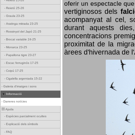
-
Reietó 25-26
oferir un espectacle qu
-
Reietó 25-26
vertiginosos dels
falc
-
Graula 23-25
acompanyat al cel, so
-
Aratinga mitrada 23-25
durant aquests dies
-
Rossinyol del Japó 21-25
concentracions premigr
-
Brocat variable 24-25
proximitat de la migra
-
Monarca 23-25
àrees d'hivernada de l
-
Papallona tigre 23-27
-
Escac ferruginós 17-25
-
Coipú 17-25
-
Cigalella argentada 15-22
-
Galeria d'imatges i sons
Informació
-
Darreres notícies
Ajuda
-
Espècies parcialment ocultes
-
Explicació dels símbols
-
FAQ