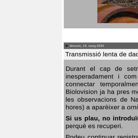
dimarts, 19. maig 2026
Transmissió lenta de da
Durant el cap de setm
inesperadament i com 
connectar temporalme
Biolovision ja ha pres 
les observacions de Na
hores) a aparèixer a
orni
Si us plau, no introd
perquè es recuperi.
Podeu continuar registr