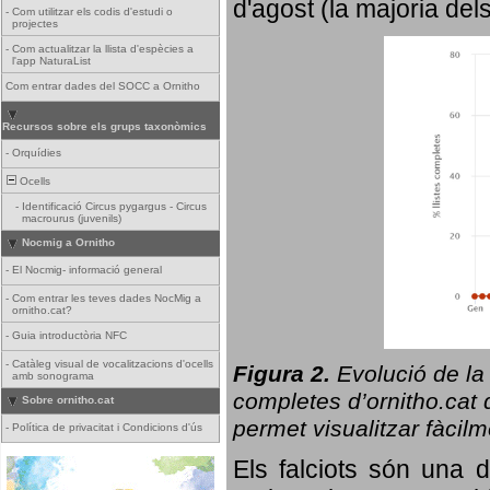
d'agost (la majoria del
-
Com utilitzar els codis d'estudi o
projectes
-
Com actualitzar la llista d'espècies a
l'app NaturaList
Com entrar dades del SOCC a Ornitho
Recursos sobre els grups taxonòmics
-
Orquídies
Ocells
-
Identificació Circus pygargus - Circus
macrourus (juvenils)
Nocmig a Ornitho
-
El Nocmig- informació general
-
Com entrar les teves dades NocMig a
ornitho.cat?
-
Guia introductòria NFC
-
Catàleg visual de vocalitzacions d'ocells
Figura 2.
Evolució de la
amb sonograma
completes d’ornitho.cat q
Sobre ornitho.cat
permet visualitzar fàcilm
-
Política de privacitat i Condicions d'ús
Els falciots són una 