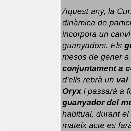
Aquest any, la Cur
dinàmica de partici
incorpora un canvi
guanyadors. 
Els 
g
conjuntament a 
d'ells rebrà un 
val
Oryx
 i passarà a f
guanyador del m
habitual, durant el 
mateix acte es farà