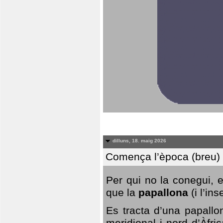
dilluns, 18. maig 2026
Comença l’època (breu) d
Per qui no la conegui, 
que la
papallona
(i l’in
Es tracta d’una papallo
meridional i nord d’Àfri