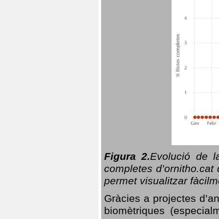
Figura 2.
Evolució de l
completes d’ornitho.cat 
permet visualitzar fàcilm
Gràcies a projectes d’a
biomètriques (especialm