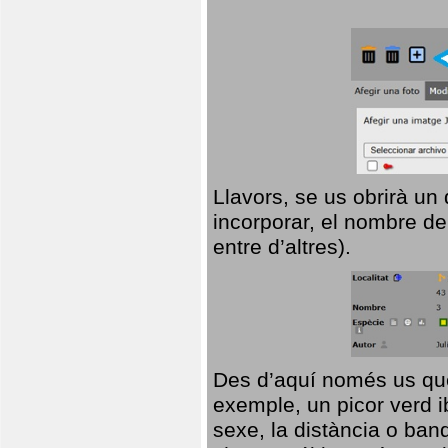
Llavors, se us obrirà un
incorporar, el nombre de
entre d’altres).
Des d’aquí només us que
exemple, un picor verd ib
sexe, la distància o ba