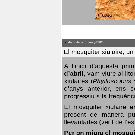
divendres, 8. maig 2026
El mosquiter xiulaire, u
A l’inici d’aquesta pr
d’abril
, vam viure al li
xiulaires (
Phylloscopus s
d’anys anterior, ens s
progressiu a la freqüènc
El mosquiter xiulaire 
present de manera pun
llevantades (vent de l’est
Per on migra el mosquit