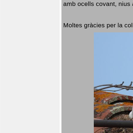
amb ocells covant, nius a
Moltes gràcies per la col