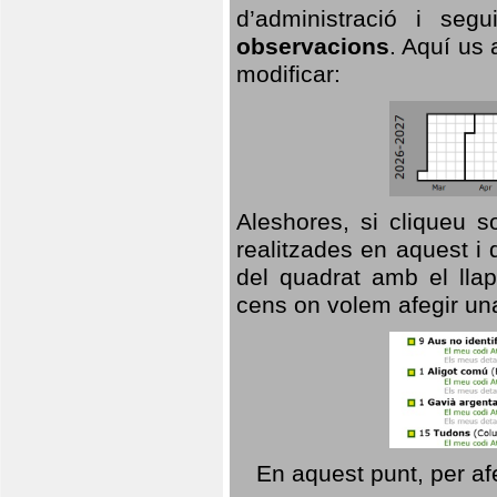
d’administració i se
observacions
. Aquí us 
modificar:
Aleshores, si cliqueu s
realitzades en aquest i
del quadrat amb el llap
cens on volem afegir un
En aquest punt, per af