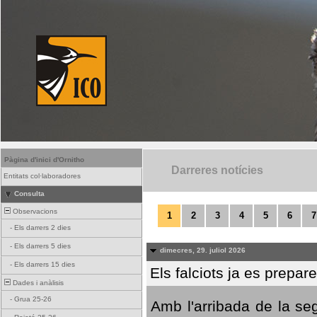
Pàgina d'inici d'Ornitho
Darreres notícies
Entitats col·laboradores
Consulta
Observacions
1
2
3
4
5
6
7
-
Els darrers 2 dies
-
Els darrers 5 dies
dimecres, 29. juliol 2026
-
Els darrers 15 dies
Els falciots ja es prepar
Dades i anàlisis
-
Grua 25-26
Amb l'arribada de la se