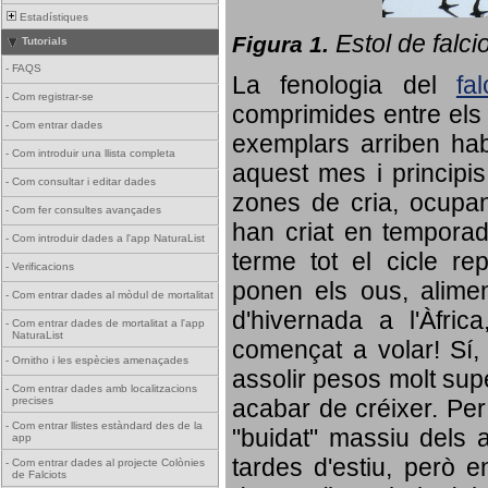
Estadístiques
Estol de falci
Figura 1.
Tutorials
-
FAQS
La fenologia del
fa
-
Com registrar-se
comprimides entre els o
-
Com entrar dades
exemplars arriben habi
-
Com introduir una llista completa
aquest mes i principis
-
Com consultar i editar dades
zones de cria, ocupan
-
Com fer consultes avançades
han criat en tempora
-
Com introduir dades a l'app NaturaList
terme tot el cicle rep
-
Verificacions
ponen els ous, alime
-
Com entrar dades al mòdul de mortalitat
d'hivernada a l'Àfric
-
Com entrar dades de mortalitat a l'app
NaturaList
començat a volar! Sí, 
-
Ornitho i les espècies amenaçades
assolir pesos molt supe
-
Com entrar dades amb localitzacions
precises
acabar de créixer. Per 
-
Com entrar llistes estàndard des de la
"buidat" massiu dels a
app
tardes d'estiu, però e
-
Com entrar dades al projecte Colònies
de Falciots