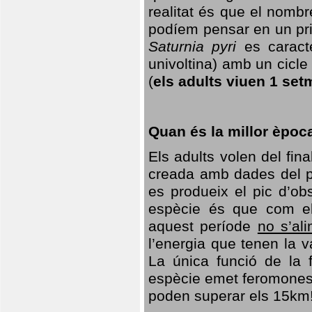
realitat és que el nomb
podíem pensar en un princ
Saturnia pyri
es caracte
univoltina) amb un cicle 
(
els adults viuen 1 set
Quan és la millor èpoc
Els adults volen del fin
creada amb dades del po
es produeix el pic d’ob
espècie és que com el
aquest període
no s’al
l’energia que tenen la 
La única funció de la f
espècie emet feromones
poden superar els 15km