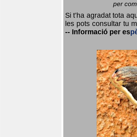
per coma
Si t’ha agradat tota a
les pots consultar tu ma
--
Informació per
es
p