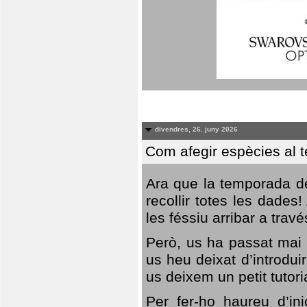
divendres, 26. juny 2026
Com afegir espècies al 
Ara que la temporada de
recollir totes les dades
les féssiu arribar a trav
Però, us ha passat mai 
us heu deixat d’introdu
us deixem un petit tutor
Per fer-ho haureu d’in