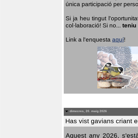
única participació per person
Si ja heu tingut l'oportuni
col·laboració! Si no...
teniu
Link a l'enquesta
aquí
!
dimecres, 20. maig 2026
Has vist gavians criant 
Aquest any 2026, s'est