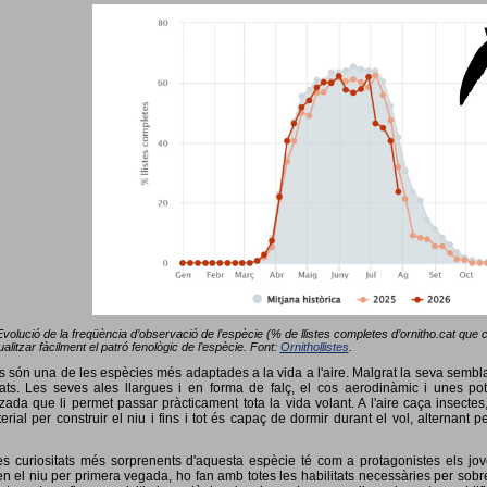
Evolució de la freqüència d’observació de l’espècie (% de llistes completes d’ornitho.cat que co
alitzar fàcilment el patró fenològic de l’espècie. Font:
Ornithollistes
.
ots són una de les espècies més adaptades a la vida a l'aire. Malgrat la seva semb
ts. Les seves ales llargues i en forma de falç, el cos aerodinàmic i unes pot
tzada que li permet passar pràcticament tota la vida volant. A l'aire caça insectes
terial per construir el niu i fins i tot és capaç de dormir durant el vol, alterna
s curiositats més sorprenents d'aquesta espècie té com a protagonistes els jov
 el niu per primera vegada, ho fan amb totes les habilitats necessàries per sobrev