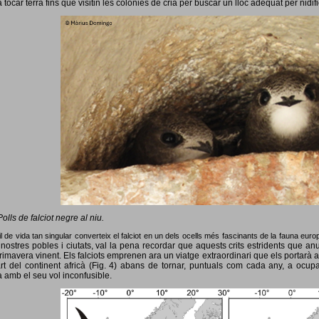
 tocar terra fins que visitin les colònies de cria per buscar un lloc adequat per nidif
Polls de falciot negre al niu.
l de vida tan singular converteix el falciot en un dels ocells més fascinants de la fauna eur
nostres pobles i ciutats, val la pena recordar que aquests crits estridents que anun
primavera vinent.
Els falciots emprenen ara un viatge extraordinari que els portarà a
rt del continent africà (Fig. 4) abans de tornar, puntuals com cada any, a ocup
 amb el seu vol inconfusible.