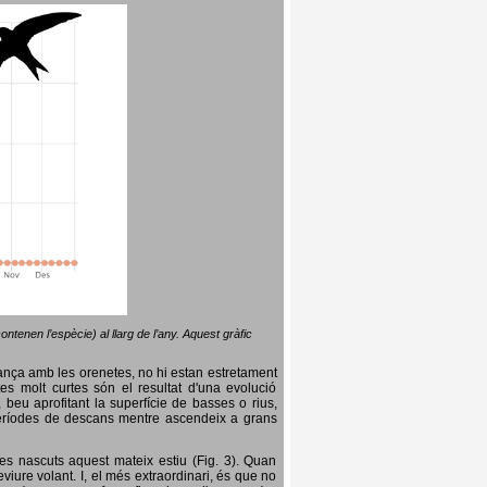
ntenen l’espècie) al llarg de l’any. Aquest gràfic
lança amb les orenetes, no hi estan estretament
es molt curtes són el resultat d'una evolució
, beu aprofitant la superfície de basses o rius,
nt períodes de descans mentre ascendeix a grans
es nascuts aquest mateix estiu (Fig. 3). Quan
iure volant. I, el més extraordinari, és que no