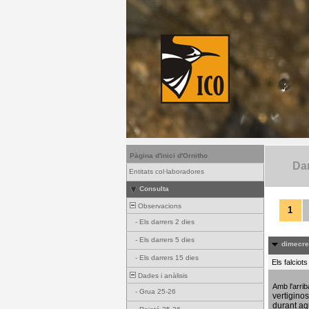
Pàgina d'inici d'Ornitho
Dar
Entitats col·laboradores
Consulta
Observacions
1
-
Els darrers 2 dies
-
Els darrers 5 dies
dimecres
-
Els darrers 15 dies
Els falciot
Dades i anàlisis
Amb l'arri
-
Grua 25-26
vertigino
durant aq