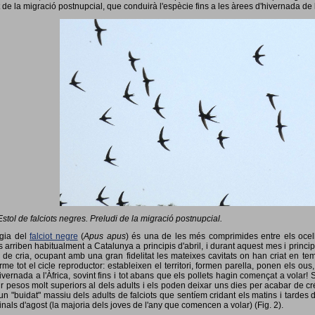
 de la migració postnupcial, que conduirà l'espècie fins a les àrees d'hivernada de 
Estol de falciots negres. Preludi de la migració postnupcial.
ogia del
falciot negre
(
Apus apus
) és una de les més comprimides entre els ocells
 arriben habitualment a Catalunya a principis d'abril, i durant aquest mes i princip
 de cria, ocupant amb una gran fidelitat les mateixes cavitats on han criat en 
rme tot el cicle reproductor: estableixen el territori, formen parella, ponen els ou
vernada a l'Àfrica, sovint fins i tot abans que els pollets hagin començat a volar! 
ir pesos molt superiors al dels adults i els poden deixar uns dies per acabar de créix
un "buidat" massiu dels adults de falciots que sentíem cridant els matins i tardes 
finals d'agost (la majoria dels joves de l'any que comencen a volar) (Fig. 2).