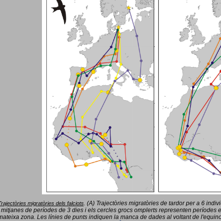
(A) Trajectòries migratòries de tardor per a 6 indi
Trajectòries migratòries dels falciots
.
 mitjanes de períodes de 3 dies i els cercles grocs omplerts representen períodes 
mateixa zona. Les línies de punts indiquen la manca de dades al voltant de l'equinoc