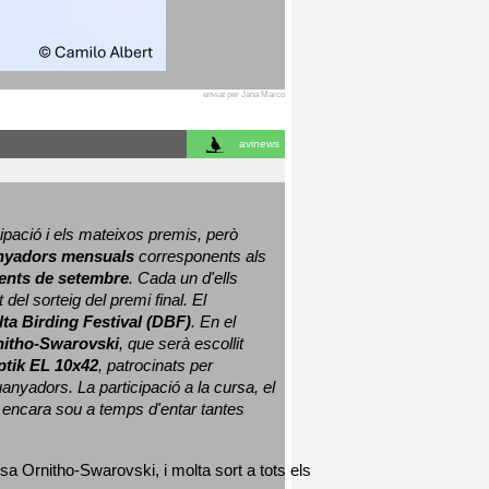
enviat per Jana Marco
avinews
ació i els mateixos premis, però 
nyadors mensuals
 corresponents als 
nts de setembre
. Cada un d'ells 
 del sorteig del premi final. 
El 
lta Birding Festival (DBF)
. En el 
nitho-Swarovski
, que serà escollit 
ptik EL 10x42
, patrocinats per 
nyadors. La participació a la cursa, el 
 encara sou a temps d'entar tantes 
sa Ornitho-Swarovski, i molta sort a tots els 