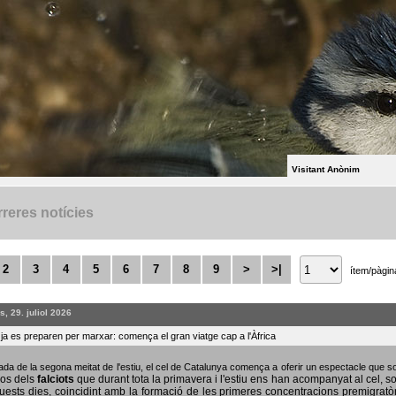
Visitant Anònim
reres notícies
2
3
4
5
6
7
8
9
>
>|
ítem/pàgin
, 29. juliol 2026
s ja es preparen per marxar: comença el gran viatge cap a l'Àfrica
bada de la segona meitat de l'estiu, el cel de Catalunya comença a oferir un espectacle que
sos dels
falciots
que durant tota la primavera i l'estiu ens han acompanyat al cel, s
uests dies, coincidint amb la formació de les primeres concentracions premigratò