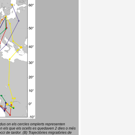
vidus on els cercles omplerts representen
en els que els ocells es quedaven 2 dies o més
ci de tardor. (B) Trajectòries migratòries de