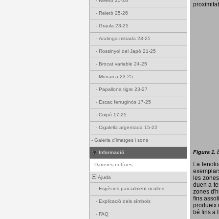
-
Reietó 25-26
proximitat
-
Reietó 25-26
-
Graula 23-25
-
Aratinga mitrada 23-25
-
Rossinyol del Japó 21-25
-
Brocat variable 24-25
-
Monarca 23-25
-
Papallona tigre 23-27
-
Escac ferruginós 17-25
-
Coipú 17-25
-
Cigalella argentada 15-22
-
Galeria d'imatges i sons
Figura 1.
Informació
La fenol
-
Darreres notícies
exemplars
Ajuda
les zones
duen a te
-
Espècies parcialment ocultes
zones d'hi
fins assol
-
Explicació dels símbols
produeix 
bé fins a 
-
FAQ