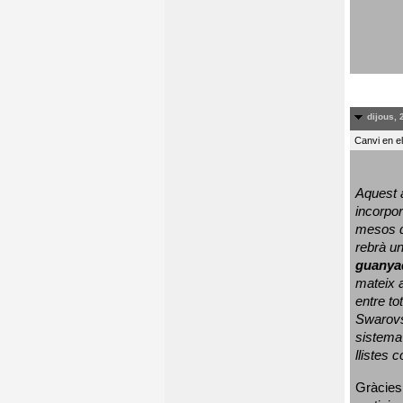
dijous, 
Canvi en e
Aquest a
incorpor
mesos d
rebrà un
guanya
mateix a
entre to
Swarovs
sistema 
llistes 
Gràcies