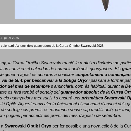
23. juliol 2026
l calendari d'anunci dels guanyadors de la Cursa Ornitho-Swarovski 2026
ny, la Cursa Ornitho-Swarovski manté la mateixa dinàmica de particip
a un canvi en el calendari de comunicació dels guanyadors. 
Els 
gua
e gener a agost es donaran a conèixer 
conjuntament a començame
 
val de 50 € per bescanviar a la botiga Oryx
 i passarà a formar part
dor del mes de setembre
 s'anunciarà, com és habitual, durant el 
De
cte es farà també el sorteig del 
guanyador absolut de la Cursa Or
ts els guanyadors mensuals i s'endurà uns 
prismàtics Swarovski O
ki Optik. 
Aquest canvi afecta únicament el calendari d'anunci dels gua
de sorteig i els premis es mantenen sense cap modificació, per tant,
com pugueu per accedir als premi del mes d'agost i de setembre.
 a 
Swarovski Optik
 i 
Oryx
 per fer possible una nova edició de la Cur