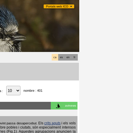
Portals web ICO
ca
es
en
fr
nombre : 401
a :
avinews
Els
crits aguts
i els vols
 sovint passa desapercebut.
obre pobles i ciutats, són especialment intensos
ries (Fig.1). Aquestes agrupacions anuncien la