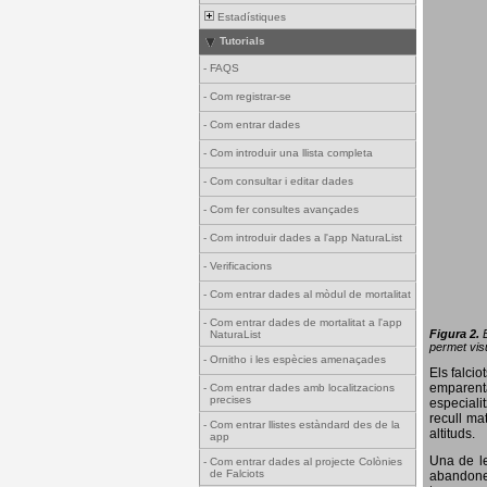
Estadístiques
Tutorials
-
FAQS
-
Com registrar-se
-
Com entrar dades
-
Com introduir una llista completa
-
Com consultar i editar dades
-
Com fer consultes avançades
-
Com introduir dades a l'app NaturaList
-
Verificacions
-
Com entrar dades al mòdul de mortalitat
-
Com entrar dades de mortalitat a l'app
Figura 2.
NaturaList
permet visu
-
Ornitho i les espècies amenaçades
Els falci
emparenta
-
Com entrar dades amb localitzacions
precises
especiali
recull ma
-
Com entrar llistes estàndard des de la
altituds.
app
Una de le
-
Com entrar dades al projecte Colònies
de Falciots
abandonen