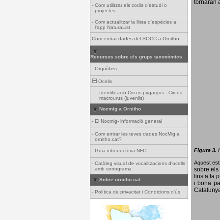
tornaran a
-
Com utilitzar els codis d'estudi o
projectes
-
Com actualitzar la llista d'espècies a
l'app NaturaList
Com entrar dades del SOCC a Ornitho
Recursos sobre els grups taxonòmics
-
Orquídies
Ocells
-
Identificació Circus pygargus - Circus
macrourus (juvenils)
Nocmig a Ornitho
-
El Nocmig- informació general
-
Com entrar les teves dades NocMig a
ornitho.cat?
Figura 3.
-
Guia introductòria NFC
Aquest esti
-
Catàleg visual de vocalitzacions d'ocells
amb sonograma
sobre els 
fins a la 
Sobre ornitho.cat
i bona pa
Catalunya
-
Política de privacitat i Condicions d'ús