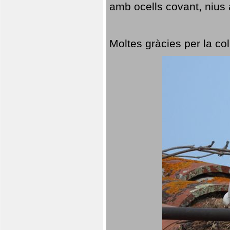
amb ocells covant, nius a
Moltes gràcies per la col