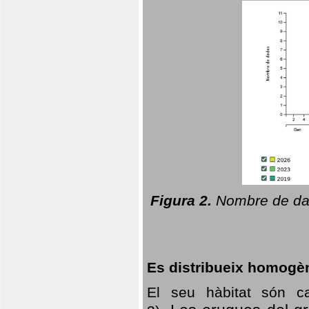
Figura 2.
Nombre de dad
Es distribueix homogè
El seu hàbitat són c