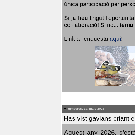
única participació per person
Si ja heu tingut l'oportuni
col·laboració! Si no...
teniu
Link a l'enquesta
aquí
!
dimecres, 20. maig 2026
Has vist gavians criant 
Aquest any 2026, s'est