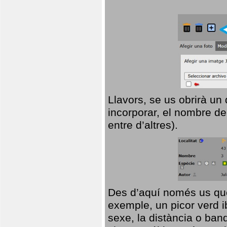
Llavors, se us obrirà un
incorporar, el nombre de
entre d’altres).
Des d’aquí només us que
exemple, un picor verd ib
sexe, la distància o ba