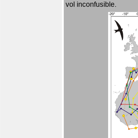
vol inconfusible.