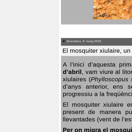
divendres, 8. maig 2026
El mosquiter xiulaire, u
A l’inici d’aquesta pr
d’abril
, vam viure al li
xiulaires (
Phylloscopus s
d’anys anterior, ens s
progressiu a la freqüènc
El mosquiter xiulaire 
present de manera pun
llevantades (vent de l’est
Per on migra el mosquit