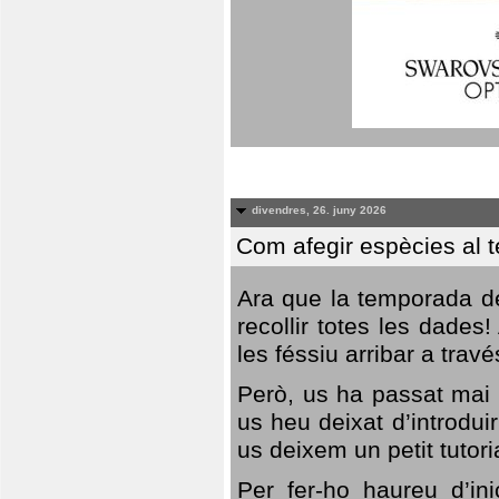
divendres, 26. juny 2026
Com afegir espècies al 
Ara que la temporada de
recollir totes les dades
les féssiu arribar a trav
Però, us ha passat mai 
us heu deixat d’introdu
us deixem un petit tutor
Per fer-ho haureu d’in