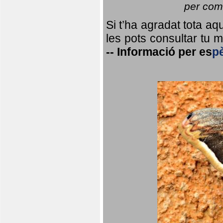
per coma
Si t’ha agradat tota a
les pots consultar tu ma
--
Informació per
es
p