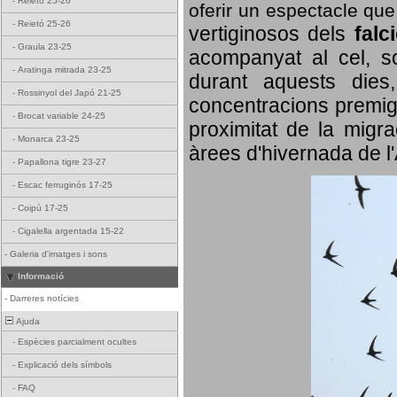
-
Reietó 25-26
oferir un espectacle qu
-
Reietó 25-26
vertiginosos dels
falc
-
Graula 23-25
acompanyat al cel, so
-
Aratinga mitrada 23-25
durant aquests dies
-
Rossinyol del Japó 21-25
concentracions premigr
-
Brocat variable 24-25
proximitat de la migra
-
Monarca 23-25
àrees d'hivernada de l
-
Papallona tigre 23-27
-
Escac ferruginós 17-25
-
Coipú 17-25
-
Cigalella argentada 15-22
-
Galeria d'imatges i sons
Informació
-
Darreres notícies
Ajuda
-
Espècies parcialment ocultes
-
Explicació dels símbols
-
FAQ