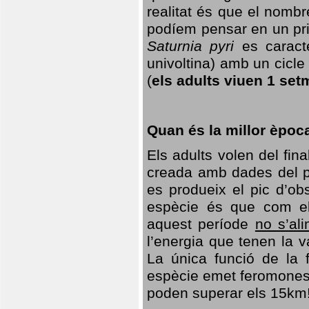
realitat és que el nomb
podíem pensar en un princ
Saturnia pyri
es caracte
univoltina) amb un cicle 
(
els adults viuen 1 set
Quan és la millor èpoc
Els adults volen del fin
creada amb dades del po
es produeix el pic d’ob
espècie és que com el
aquest període
no s’al
l’energia que tenen la 
La única funció de la f
espècie emet feromones
poden superar els 15km