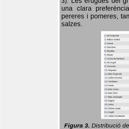
Les erugues del gr
3).
una clara preferència
pereres i pomeres, tam
salzes.
Figura 3.
Distribució d