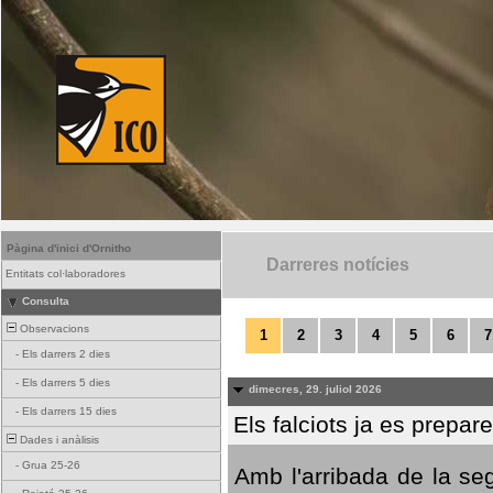
Pàgina d'inici d'Ornitho
Darreres notícies
Entitats col·laboradores
Consulta
Observacions
1
2
3
4
5
6
7
-
Els darrers 2 dies
-
Els darrers 5 dies
dimecres, 29. juliol 2026
-
Els darrers 15 dies
Els falciots ja es prepar
Dades i anàlisis
-
Grua 25-26
Amb l'arribada de la se