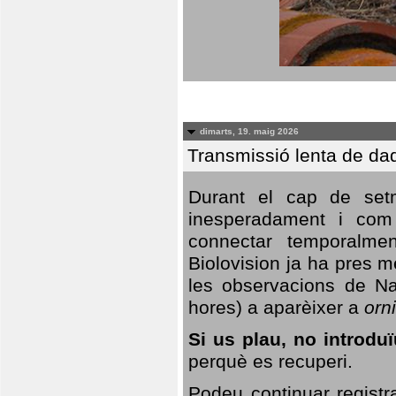
dimarts, 19. maig 2026
Transmissió lenta de da
Durant el cap de setm
inesperadament i com 
connectar temporalme
Biolovision ja ha pres 
les observacions de Na
hores) a aparèixer a
orni
Si us plau, no introd
perquè es recuperi.
Podeu continuar registr