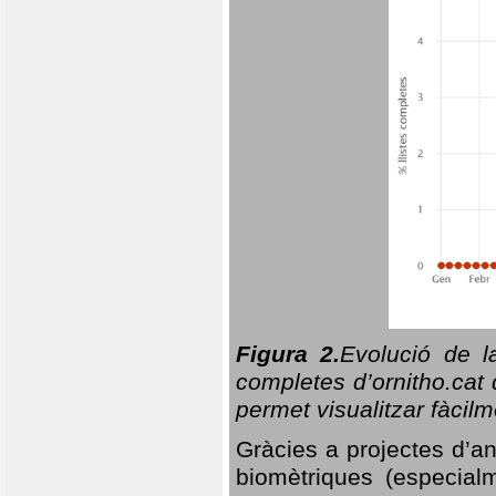
Figura 2.
Evolució de l
completes d’ornitho.cat 
permet visualitzar fàcilm
Gràcies a projectes d’a
biomètriques (especialm