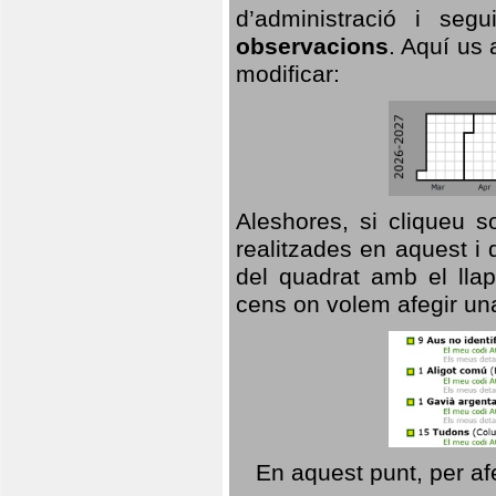
d’administració i se
observacions
. Aquí us 
modificar:
Aleshores, si cliqueu s
realitzades en aquest i
del quadrat amb el llap
cens on volem afegir un
En aquest punt, per af