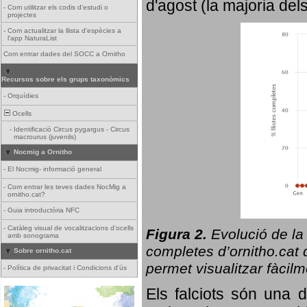
d'agost (la majoria del
-
Com utilitzar els codis d'estudi o
projectes
-
Com actualitzar la llista d'espècies a
l'app NaturaList
Com entrar dades del SOCC a Ornitho
Recursos sobre els grups taxonòmics
-
Orquídies
Ocells
-
Identificació Circus pygargus - Circus
macrourus (juvenils)
Nocmig a Ornitho
-
El Nocmig- informació general
-
Com entrar les teves dades NocMig a
ornitho.cat?
-
Guia introductòria NFC
-
Catàleg visual de vocalitzacions d'ocells
Figura 2.
Evolució de la
amb sonograma
completes d’ornitho.cat q
Sobre ornitho.cat
permet visualitzar fàcilm
-
Política de privacitat i Condicions d'ús
Els falciots són una 