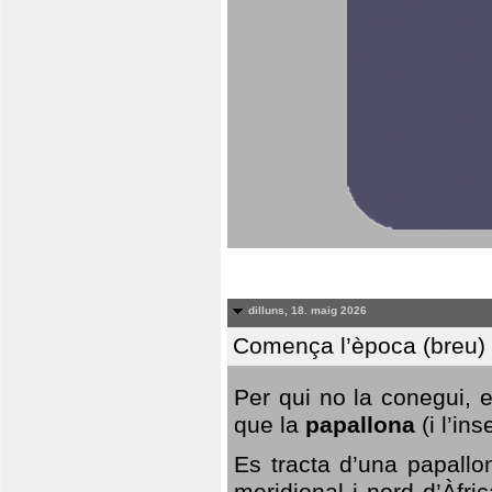
dilluns, 18. maig 2026
Comença l’època (breu) d
Per qui no la conegui, 
que la
papallona
(i l’in
Es tracta d’una papallo
meridional i nord d’Àfri