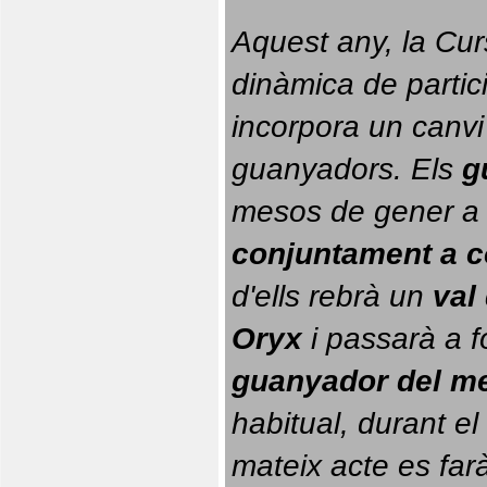
Aquest any, la Cur
dinàmica de partici
incorpora un canvi
guanyadors. 
Els 
g
conjuntament a 
d'ells rebrà un 
val
Oryx
 i passarà a f
guanyador del m
habitual, durant el 
mateix acte es farà