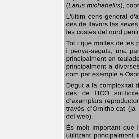
(
Larus michahellis
), coo
L'últim cens general d'a
des de llavors les seves
les costes del nord peni
Tot i que moltes de les p
i penya-segats, una par
principalment en teulad
principalment a diverses
com per exemple a Oso
Degut a la complexitat d
des de l'ICO sol·lici
d’exemplars reproductor
través d’Ornitho.cat (ja
del web).
És molt important que 
utilitzant principalment