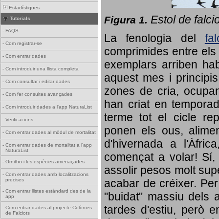
Estadístiques
Estol de falci
Figura 1.
Tutorials
-
FAQS
La fenologia del
fa
-
Com registrar-se
comprimides entre els o
-
Com entrar dades
exemplars arriben habi
-
Com introduir una llista completa
aquest mes i principis
-
Com consultar i editar dades
zones de cria, ocupan
-
Com fer consultes avançades
han criat en tempora
-
Com introduir dades a l'app NaturaList
terme tot el cicle rep
-
Verificacions
ponen els ous, alime
-
Com entrar dades al mòdul de mortalitat
d'hivernada a l'Àfric
-
Com entrar dades de mortalitat a l'app
NaturaList
començat a volar! Sí, 
-
Ornitho i les espècies amenaçades
assolir pesos molt supe
-
Com entrar dades amb localitzacions
precises
acabar de créixer. Per 
-
Com entrar llistes estàndard des de la
"buidat" massiu dels a
app
tardes d'estiu, però e
-
Com entrar dades al projecte Colònies
de Falciots