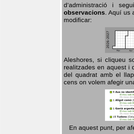
d’administració i se
observacions
. Aquí us 
modificar:
Aleshores, si cliqueu s
realitzades en aquest i
del quadrat amb el llap
cens on volem afegir un
En aquest punt, per af