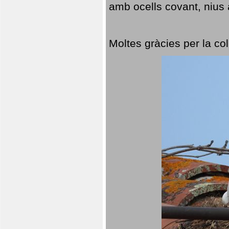
amb ocells covant, nius a
Moltes gràcies per la col