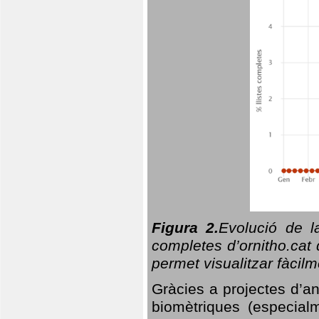
Figura 2.
Evolució de l
completes d’ornitho.cat 
permet visualitzar fàcilm
Gràcies a projectes d’a
biomètriques (especialm