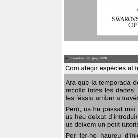
divendres, 26. juny 2026
Com afegir espècies al 
Ara que la temporada de
recollir totes les dades
les féssiu arribar a trav
Però, us ha passat mai 
us heu deixat d’introdu
us deixem un petit tutor
Per fer-ho haureu d’in