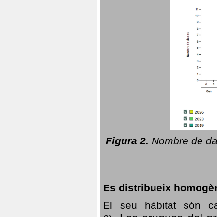
Figura 2.
Nombre de dad
Es distribueix homogè
El seu hàbitat són c