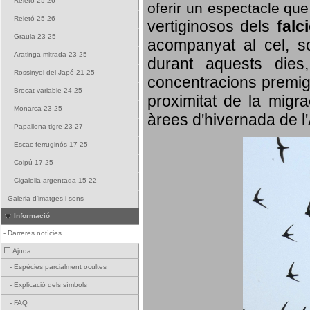
-
Reietó 25-26
oferir un espectacle qu
-
Reietó 25-26
vertiginosos dels
falc
-
Graula 23-25
acompanyat al cel, so
-
Aratinga mitrada 23-25
durant aquests dies
-
Rossinyol del Japó 21-25
concentracions premigr
-
Brocat variable 24-25
proximitat de la migra
-
Monarca 23-25
àrees d'hivernada de l
-
Papallona tigre 23-27
-
Escac ferruginós 17-25
-
Coipú 17-25
-
Cigalella argentada 15-22
-
Galeria d'imatges i sons
Informació
-
Darreres notícies
Ajuda
-
Espècies parcialment ocultes
-
Explicació dels símbols
-
FAQ