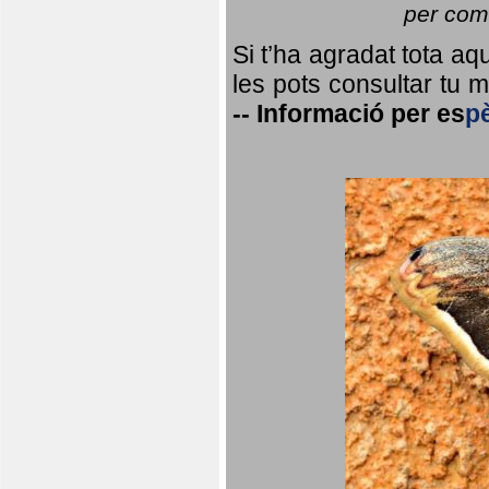
per coma
Si t’ha agradat tota a
les pots consultar tu ma
--
Informació per
es
p