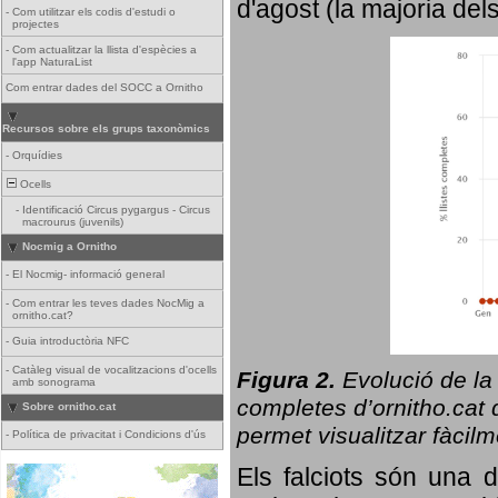
d'agost (la majoria del
-
Com utilitzar els codis d'estudi o
projectes
-
Com actualitzar la llista d'espècies a
l'app NaturaList
Com entrar dades del SOCC a Ornitho
Recursos sobre els grups taxonòmics
-
Orquídies
Ocells
-
Identificació Circus pygargus - Circus
macrourus (juvenils)
Nocmig a Ornitho
-
El Nocmig- informació general
-
Com entrar les teves dades NocMig a
ornitho.cat?
-
Guia introductòria NFC
-
Catàleg visual de vocalitzacions d'ocells
Figura 2.
Evolució de la
amb sonograma
completes d’ornitho.cat q
Sobre ornitho.cat
permet visualitzar fàcilm
-
Política de privacitat i Condicions d'ús
Els falciots són una 