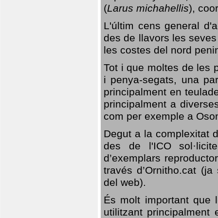
(
Larus michahellis
), coo
L'últim cens general d'a
des de llavors les seves
les costes del nord peni
Tot i que moltes de les p
i penya-segats, una par
principalment en teulad
principalment a diverses
com per exemple a Oso
Degut a la complexitat d
des de l'ICO sol·lici
d’exemplars reproductor
través d’Ornitho.cat (ja
del web).
És molt important que 
utilitzant principalment