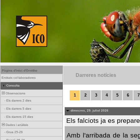
Pàgina d'inici d'Ornitho
Darreres notícies
Entitats col·laboradores
Consulta
Observacions
1
2
3
4
5
6
7
-
Els darrers 2 dies
-
Els darrers 5 dies
dimecres, 29. juliol 2026
-
Els darrers 15 dies
Els falciots ja es prepar
Dades i anàlisis
-
Grua 25-26
Amb l'arribada de la se