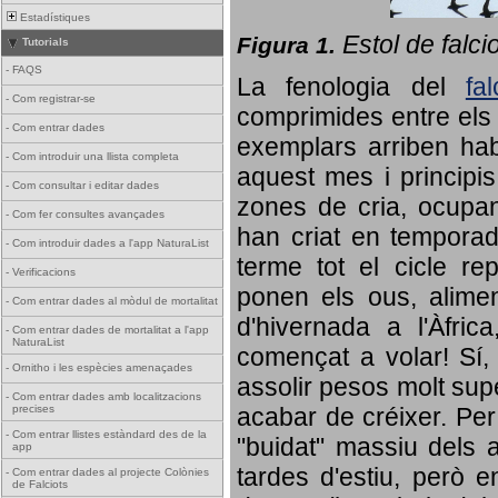
Estadístiques
Estol de falci
Figura 1.
Tutorials
-
FAQS
La fenologia del
fa
-
Com registrar-se
comprimides entre els o
-
Com entrar dades
exemplars arriben habi
-
Com introduir una llista completa
aquest mes i principis
-
Com consultar i editar dades
zones de cria, ocupan
-
Com fer consultes avançades
han criat en tempora
-
Com introduir dades a l'app NaturaList
terme tot el cicle rep
-
Verificacions
ponen els ous, alime
-
Com entrar dades al mòdul de mortalitat
d'hivernada a l'Àfric
-
Com entrar dades de mortalitat a l'app
NaturaList
començat a volar! Sí, 
-
Ornitho i les espècies amenaçades
assolir pesos molt supe
-
Com entrar dades amb localitzacions
precises
acabar de créixer. Per 
-
Com entrar llistes estàndard des de la
"buidat" massiu dels a
app
tardes d'estiu, però e
-
Com entrar dades al projecte Colònies
de Falciots