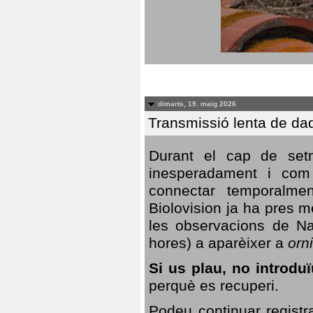
dimarts, 19. maig 2026
Transmissió lenta de da
Durant el cap de setm
inesperadament i com 
connectar temporalme
Biolovision ja ha pres 
les observacions de Na
hores) a aparèixer a
orni
Si us plau, no introd
perquè es recuperi.
Podeu continuar registr