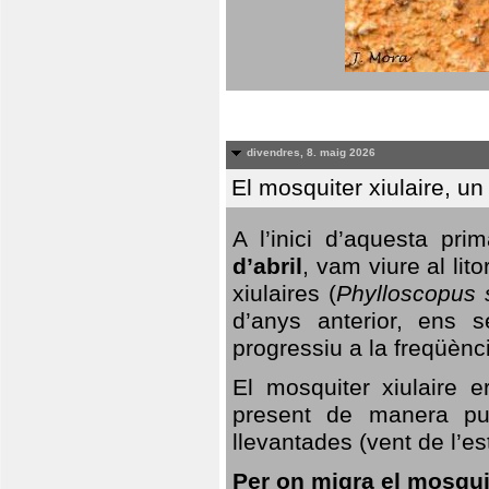
divendres, 8. maig 2026
El mosquiter xiulaire, u
A l’inici d’aquesta pr
d’abril
, vam viure al li
xiulaires (
Phylloscopus s
d’anys anterior, ens s
progressiu a la freqüènc
El mosquiter xiulaire 
present de manera pun
llevantades (vent de l’est
Per on migra el mosquit