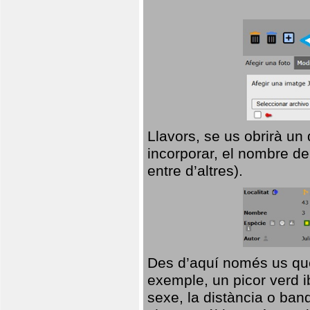
Llavors, se us obrirà un
incorporar, el nombre de
entre d’altres).
Des d’aquí només us que
exemple, un picor verd ib
sexe, la distància o ba