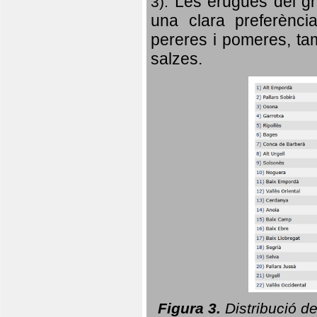
Les erugues del gr
3).
una clara preferència
pereres i pomeres, tam
salzes.
Figura 3.
Distribució d