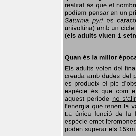
realitat és que el nomb
podíem pensar en un princ
Saturnia pyri
es caracte
univoltina) amb un cicle 
(
els adults viuen 1 set
Quan és la millor èpoc
Els adults volen del fin
creada amb dades del po
es produeix el pic d’ob
espècie és que com el
aquest període
no s’al
l’energia que tenen la 
La única funció de la f
espècie emet feromones
poden superar els 15km