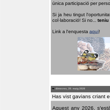
única participació per person
Si ja heu tingut l'oportuni
col·laboració! Si no...
teniu
Link a l'enquesta
aquí
!
dimecres, 20. maig 2026
Has vist gavians criant 
Aquest any 2026, s'est