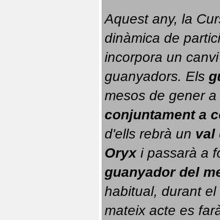
Aquest any, la Cur
dinàmica de partici
incorpora un canvi
guanyadors. 
Els 
g
conjuntament a 
d'ells rebrà un 
val
Oryx
 i passarà a f
guanyador del m
habitual, durant el 
mateix acte es farà