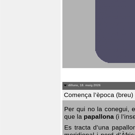
dilluns, 18. maig 2026
Comença l’època (breu) d
Per qui no la conegui, 
que la
papallona
(i l’in
Es tracta d’una papallo
meridional i nord d’Àfri