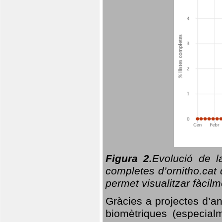
Figura 2.
Evolució de l
completes d’ornitho.cat 
permet visualitzar fàcilm
Gràcies a projectes d’a
biomètriques (especialm