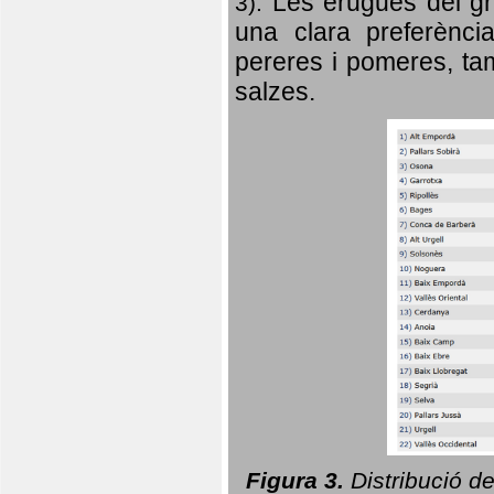
Les erugues del gr
3).
una clara preferència
pereres i pomeres, tam
salzes.
Figura 3.
Distribució d