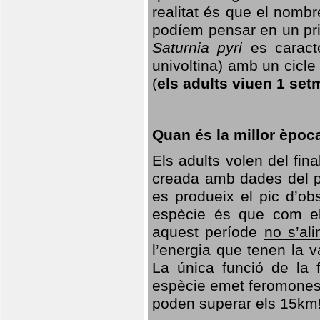
realitat és que el nomb
podíem pensar en un princ
Saturnia pyri
es caracte
univoltina) amb un cicle 
(
els adults viuen 1 set
Quan és la millor èpoc
Els adults volen del fin
creada amb dades del po
es produeix el pic d’ob
espècie és que com el
aquest període
no s’al
l’energia que tenen la 
La única funció de la f
espècie emet feromones
poden superar els 15km