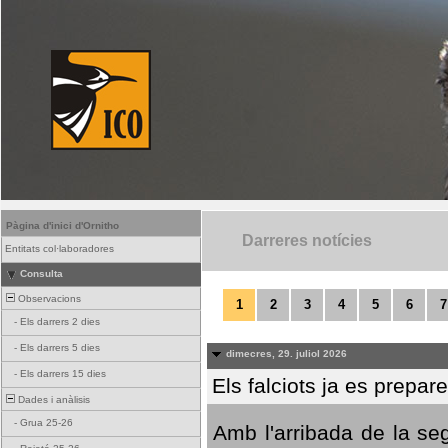
Pàgina d'inici d'Ornitho
Darreres notícies
Entitats col·laboradores
Consulta
Observacions
1
2
3
4
5
6
7
-
Els darrers 2 dies
-
Els darrers 5 dies
dimecres, 29. juliol 2026
-
Els darrers 15 dies
Els falciots ja es prepar
Dades i anàlisis
-
Grua 25-26
Amb l'arribada de la se