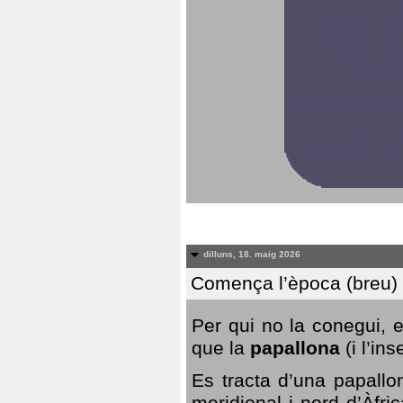
dilluns, 18. maig 2026
Comença l’època (breu) d
Per qui no la conegui, 
que la
papallona
(i l’in
Es tracta d’una papallo
meridional i nord d’Àfri