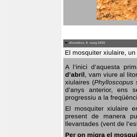
divendres, 8. maig 2026
El mosquiter xiulaire, u
A l’inici d’aquesta pr
d’abril
, vam viure al li
xiulaires (
Phylloscopus s
d’anys anterior, ens s
progressiu a la freqüènc
El mosquiter xiulaire 
present de manera pun
llevantades (vent de l’est
Per on migra el mosquit