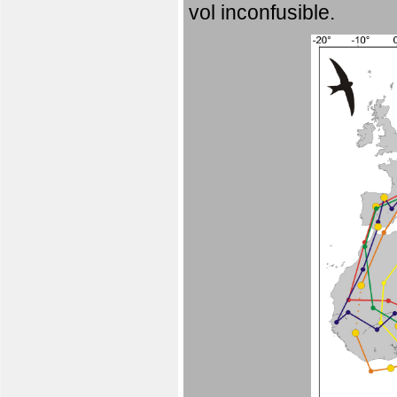
vol inconfusible.