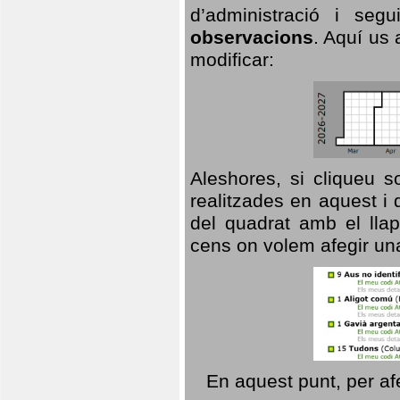
d’administració i se
observacions
. Aquí us 
modificar:
Aleshores, si cliqueu s
realitzades en aquest i
del quadrat amb el llap
cens on volem afegir un
En aquest punt, per af