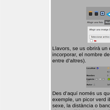
Llavors, se us obrirà un
incorporar, el nombre de
entre d’altres).
Des d’aquí només us que
exemple, un picor verd ib
sexe, la distància o ba