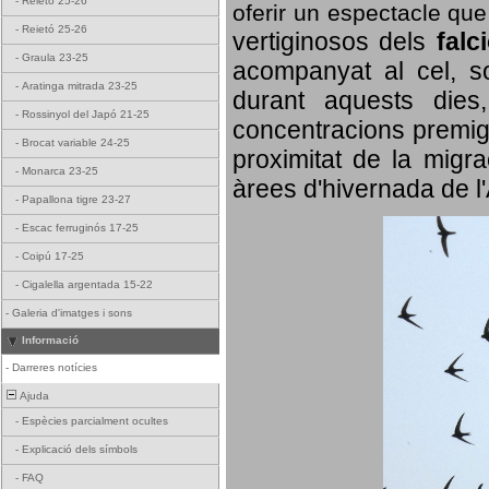
-
Reietó 25-26
oferir un espectacle qu
-
Reietó 25-26
vertiginosos dels
falc
-
Graula 23-25
acompanyat al cel, so
-
Aratinga mitrada 23-25
durant aquests dies
-
Rossinyol del Japó 21-25
concentracions premigr
-
Brocat variable 24-25
proximitat de la migra
-
Monarca 23-25
àrees d'hivernada de l
-
Papallona tigre 23-27
-
Escac ferruginós 17-25
-
Coipú 17-25
-
Cigalella argentada 15-22
-
Galeria d'imatges i sons
Informació
-
Darreres notícies
Ajuda
-
Espècies parcialment ocultes
-
Explicació dels símbols
-
FAQ