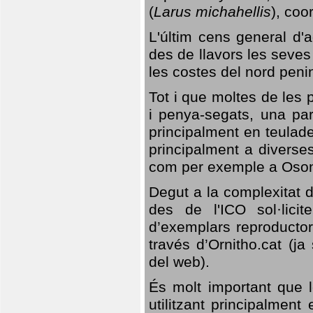
(
Larus michahellis
), coo
L'últim cens general d'a
des de llavors les seves
les costes del nord peni
Tot i que moltes de les p
i penya-segats, una par
principalment en teulad
principalment a diverses
com per exemple a Oso
Degut a la complexitat d
des de l'ICO sol·lici
d’exemplars reproductor
través d’Ornitho.cat (ja
del web).
És molt important que 
utilitzant principalment