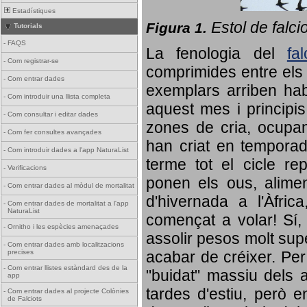
Estadístiques
Estol de falci
Figura 1.
Tutorials
-
FAQS
La fenologia del
fa
-
Com registrar-se
comprimides entre els o
-
Com entrar dades
exemplars arriben habi
-
Com introduir una llista completa
aquest mes i principis
-
Com consultar i editar dades
zones de cria, ocupan
-
Com fer consultes avançades
han criat en tempora
-
Com introduir dades a l'app NaturaList
terme tot el cicle rep
-
Verificacions
ponen els ous, alime
-
Com entrar dades al mòdul de mortalitat
d'hivernada a l'Àfric
-
Com entrar dades de mortalitat a l'app
NaturaList
començat a volar! Sí, 
-
Ornitho i les espècies amenaçades
assolir pesos molt supe
-
Com entrar dades amb localitzacions
precises
acabar de créixer. Per 
-
Com entrar llistes estàndard des de la
"buidat" massiu dels a
app
tardes d'estiu, però e
-
Com entrar dades al projecte Colònies
de Falciots