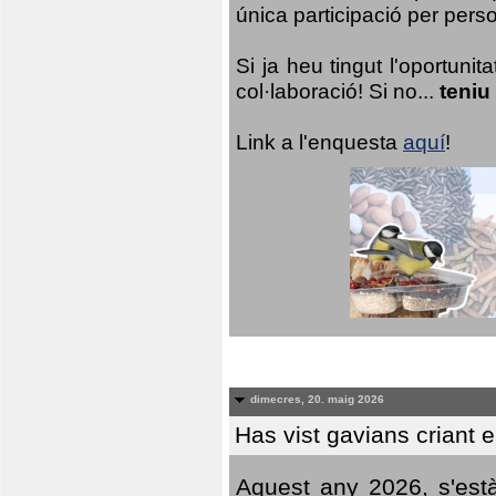
única participació per person
Si ja heu tingut l'oportuni
col·laboració! Si no...
teniu
Link a l'enquesta
aquí
!
dimecres, 20. maig 2026
Has vist gavians criant 
Aquest any 2026, s'est