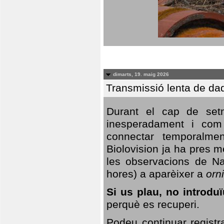
dimarts, 19. maig 2026
Transmissió lenta de da
Durant el cap de setm
inesperadament i com 
connectar temporalme
Biolovision ja ha pres 
les observacions de Na
hores) a aparèixer a
orni
Si us plau, no introd
perquè es recuperi.
Podeu continuar registr