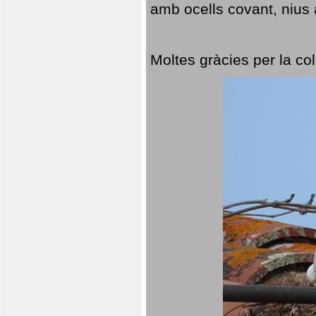
amb ocells covant, nius a
Moltes gràcies per la col