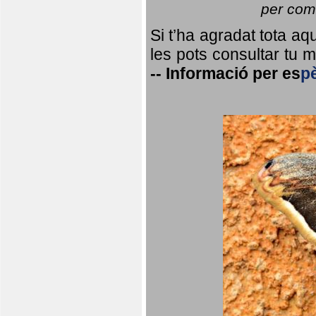
per coma
Si t’ha agradat tota a
les pots consultar tu ma
--
Informació per
es
p