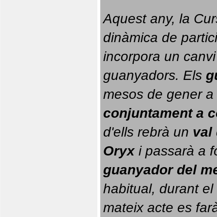
Aquest any, la Cur
dinàmica de partici
incorpora un canvi
guanyadors. 
Els 
g
conjuntament a 
d'ells rebrà un 
val
Oryx
 i passarà a f
guanyador del m
habitual, durant el 
mateix acte es farà