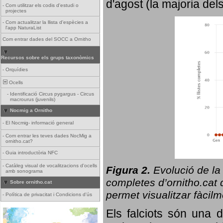
d'agost (la majoria del
-
Com utilitzar els codis d'estudi o
projectes
-
Com actualitzar la llista d'espècies a
l'app NaturaList
Com entrar dades del SOCC a Ornitho
Recursos sobre els grups taxonòmics
-
Orquídies
Ocells
-
Identificació Circus pygargus - Circus
macrourus (juvenils)
Nocmig a Ornitho
-
El Nocmig- informació general
-
Com entrar les teves dades NocMig a
ornitho.cat?
-
Guia introductòria NFC
-
Catàleg visual de vocalitzacions d'ocells
Figura 2.
Evolució de la
amb sonograma
completes d’ornitho.cat q
Sobre ornitho.cat
permet visualitzar fàcilm
-
Política de privacitat i Condicions d'ús
Els falciots són una 