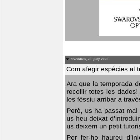
divendres, 26. juny 2026
Com afegir espècies al 
Ara que la temporada de
recollir totes les dades
les féssiu arribar a trav
Però, us ha passat mai 
us heu deixat d’introdu
us deixem un petit tutor
Per fer-ho haureu d’in