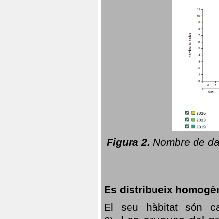
Figura 2.
Nombre de dad
Es distribueix homogè
El seu hàbitat són c