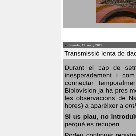
dimarts, 19. maig 2026
Transmissió lenta de da
Durant el cap de setm
inesperadament i com 
connectar temporalme
Biolovision ja ha pres 
les observacions de Na
hores) a aparèixer a
orni
Si us plau, no introd
perquè es recuperi.
Podeu continuar registr