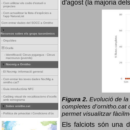
d'agost (la majoria del
-
Com utilitzar els codis d'estudi o
projectes
-
Com actualitzar la llista d'espècies a
l'app NaturaList
Com entrar dades del SOCC a Ornitho
Recursos sobre els grups taxonòmics
-
Orquídies
Ocells
-
Identificació Circus pygargus - Circus
macrourus (juvenils)
Nocmig a Ornitho
-
El Nocmig- informació general
-
Com entrar les teves dades NocMig a
ornitho.cat?
-
Guia introductòria NFC
-
Catàleg visual de vocalitzacions d'ocells
Figura 2.
Evolució de la
amb sonograma
completes d’ornitho.cat q
Sobre ornitho.cat
permet visualitzar fàcilm
-
Política de privacitat i Condicions d'ús
Els falciots són una 