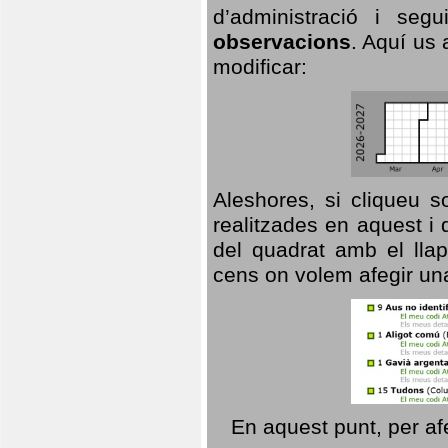
d’administració i se
observacions
. Aquí us 
modificar:
Aleshores, si cliqueu s
realitzades en aquest i
del quadrat amb el llap
cens on volem afegir un
En aquest punt, per af