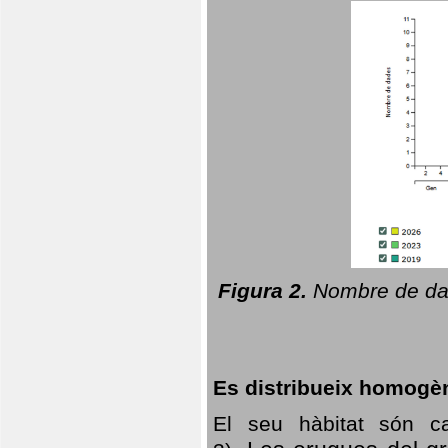
Figura 2.
Nombre de dad
Es distribueix homogè
El seu hàbitat són c