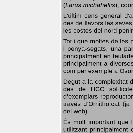
(
Larus michahellis
), coo
L'últim cens general d'a
des de llavors les seves
les costes del nord peni
Tot i que moltes de les p
i penya-segats, una par
principalment en teulad
principalment a diverses
com per exemple a Oso
Degut a la complexitat d
des de l'ICO sol·lici
d’exemplars reproductor
través d’Ornitho.cat (ja
del web).
És molt important que 
utilitzant principalment