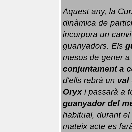
Aquest any, la Cur
dinàmica de partici
incorpora un canvi
guanyadors. 
Els 
g
conjuntament a 
d'ells rebrà un 
val
Oryx
 i passarà a f
guanyador del m
habitual, durant el 
mateix acte es farà