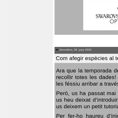
divendres, 26. juny 2026
Com afegir espècies al 
Ara que la temporada de
recollir totes les dades
les féssiu arribar a trav
Però, us ha passat mai 
us heu deixat d’introdu
us deixem un petit tutor
Per fer-ho haureu d’in