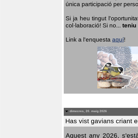
única participació per person
Si ja heu tingut l'oportuni
col·laboració! Si no...
teniu
Link a l'enquesta
aquí
!
dimecres, 20. maig 2026
Has vist gavians criant 
Aquest any 2026, s'est