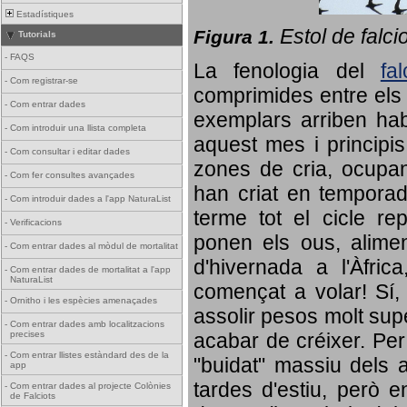
Estadístiques
Estol de falci
Figura 1.
Tutorials
-
FAQS
La fenologia del
fa
-
Com registrar-se
comprimides entre els o
-
Com entrar dades
exemplars arriben habi
-
Com introduir una llista completa
aquest mes i principis
-
Com consultar i editar dades
zones de cria, ocupan
-
Com fer consultes avançades
han criat en tempora
-
Com introduir dades a l'app NaturaList
terme tot el cicle rep
-
Verificacions
ponen els ous, alime
-
Com entrar dades al mòdul de mortalitat
d'hivernada a l'Àfric
-
Com entrar dades de mortalitat a l'app
NaturaList
començat a volar! Sí, 
-
Ornitho i les espècies amenaçades
assolir pesos molt supe
-
Com entrar dades amb localitzacions
precises
acabar de créixer. Per 
-
Com entrar llistes estàndard des de la
"buidat" massiu dels a
app
tardes d'estiu, però e
-
Com entrar dades al projecte Colònies
de Falciots