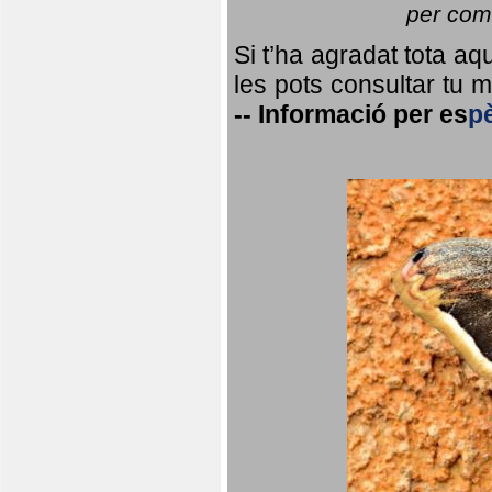
per coma
Si t’ha agradat tota a
les pots consultar tu ma
--
Informació per
es
p