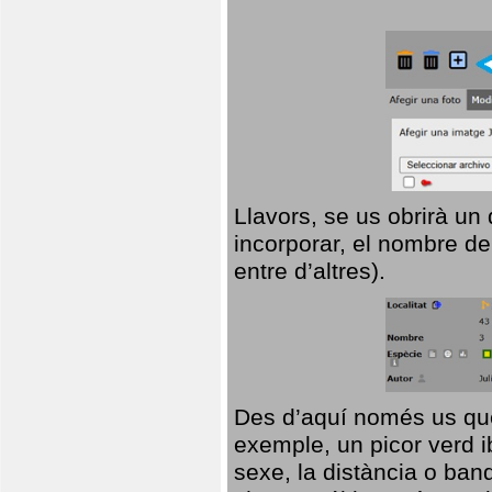
Llavors, se us obrirà un
incorporar, el nombre de
entre d’altres).
Des d’aquí només us que
exemple, un picor verd ib
sexe, la distància o ba