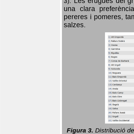
Les erugues del gr
3).
una clara preferència
pereres i pomeres, tam
salzes.
Figura 3.
Distribució d