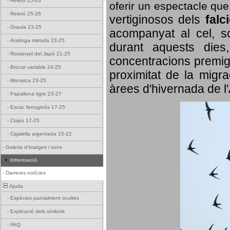
-
Reietó 25-26
oferir un espectacle qu
-
Reietó 25-26
vertiginosos dels
falc
-
Graula 23-25
acompanyat al cel, so
-
Aratinga mitrada 23-25
durant aquests dies
-
Rossinyol del Japó 21-25
concentracions premigr
-
Brocat variable 24-25
proximitat de la migra
-
Monarca 23-25
àrees d'hivernada de l
-
Papallona tigre 23-27
-
Escac ferruginós 17-25
-
Coipú 17-25
-
Cigalella argentada 15-22
-
Galeria d'imatges i sons
Informació
-
Darreres notícies
Ajuda
-
Espècies parcialment ocultes
-
Explicació dels símbols
-
FAQ