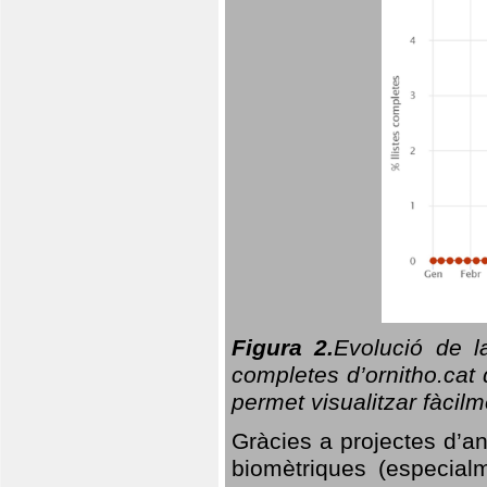
Figura 2.
Evolució de l
completes d’ornitho.cat 
permet visualitzar fàcilm
Gràcies a projectes d’a
biomètriques (especialm