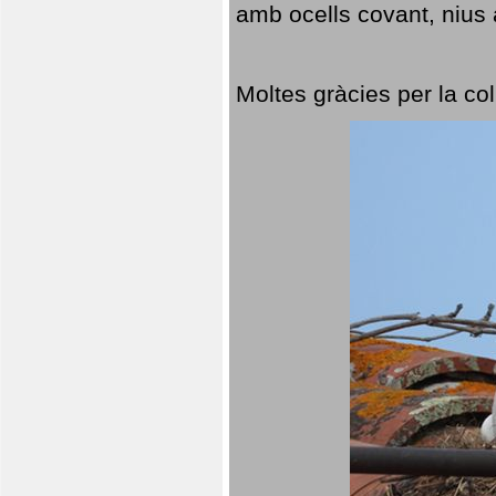
amb ocells covant, nius a
Moltes gràcies per la col