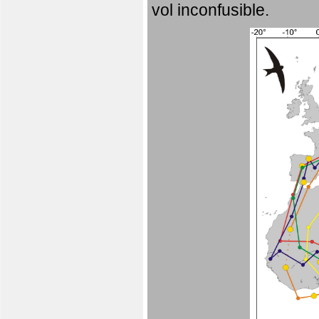
vol inconfusible.