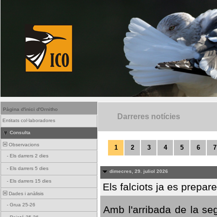
Pàgina d'inici d'Ornitho
Darreres notícies
Entitats col·laboradores
Consulta
Observacions
1
2
3
4
5
6
7
-
Els darrers 2 dies
-
Els darrers 5 dies
dimecres, 29. juliol 2026
-
Els darrers 15 dies
Els falciots ja es prepar
Dades i anàlisis
-
Grua 25-26
Amb l'arribada de la se