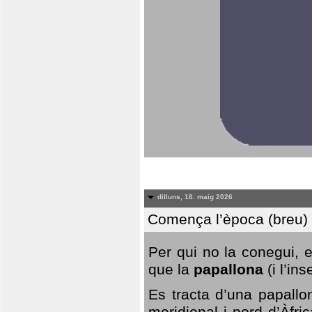
dilluns, 18. maig 2026
Comença l’època (breu) d
Per qui no la conegui, 
que la
papallona
(i l’in
Es tracta d’una papallo
meridional i nord d’Àfri