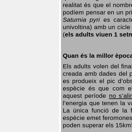
realitat és que el nomb
podíem pensar en un princ
Saturnia pyri
es caracte
univoltina) amb un cicle 
(
els adults viuen 1 set
Quan és la millor èpoc
Els adults volen del fin
creada amb dades del po
es produeix el pic d’ob
espècie és que com el
aquest període
no s’al
l’energia que tenen la 
La única funció de la f
espècie emet feromones
poden superar els 15km