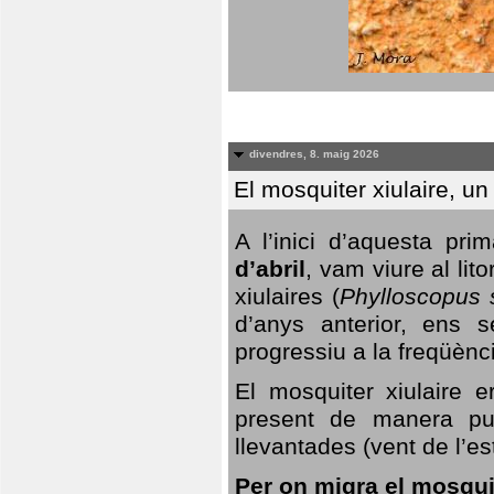
divendres, 8. maig 2026
El mosquiter xiulaire, u
A l’inici d’aquesta pr
d’abril
, vam viure al li
xiulaires (
Phylloscopus s
d’anys anterior, ens s
progressiu a la freqüènc
El mosquiter xiulaire 
present de manera pun
llevantades (vent de l’est
Per on migra el mosquit