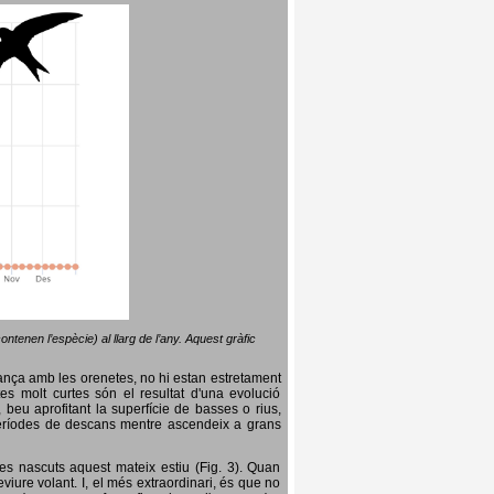
ntenen l’espècie) al llarg de l’any. Aquest gràfic
lança amb les orenetes, no hi estan estretament
es molt curtes són el resultat d'una evolució
, beu aprofitant la superfície de basses o rius,
nt períodes de descans mentre ascendeix a grans
es nascuts aquest mateix estiu (Fig. 3). Quan
iure volant. I, el més extraordinari, és que no