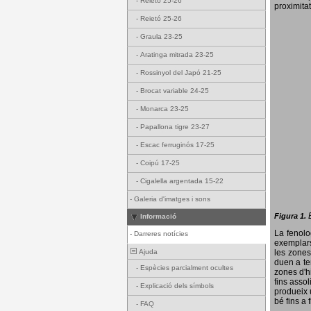
-
Reietó 25-26
proximitat
-
Reietó 25-26
-
Graula 23-25
-
Aratinga mitrada 23-25
-
Rossinyol del Japó 21-25
-
Brocat variable 24-25
-
Monarca 23-25
-
Papallona tigre 23-27
-
Escac ferruginós 17-25
-
Coipú 17-25
-
Cigalella argentada 15-22
-
Galeria d'imatges i sons
Figura 1.
Informació
La fenol
-
Darreres notícies
exemplars
Ajuda
les zones
duen a te
-
Espècies parcialment ocultes
zones d'hi
fins assol
-
Explicació dels símbols
produeix 
bé fins a 
-
FAQ