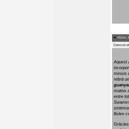
dijous, 
Canvi en e
Aquest a
incorpor
mesos d
rebrà un
guanya
mateix a
entre to
Swarovs
sistema 
llistes 
Gràcies