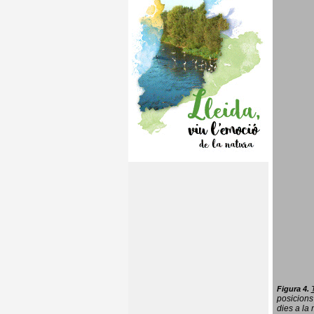
Figura 4.
posicions
dies a la 