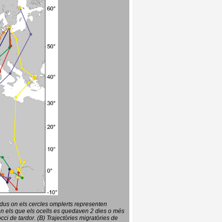
vidus on els cercles omplerts representen
en els que els ocells es quedaven 2 dies o més
ci de tardor. (B) Trajectòries migratòries de