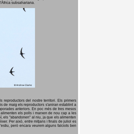
l'Àfrica subsahariana.
 reproductors del nostre territori. Els primers
is de maig els reproductors s'aniran establint a
temporades anteriors. En poc més de tres mesos
s, alimenten els polls i marxen de nou cap a les
Sí, els "abandonen" al niu, ja que els alimenten
er. Per això, entre mitjans i finals de juliol es
d'estiu, però encara veurem alguns falciots ben