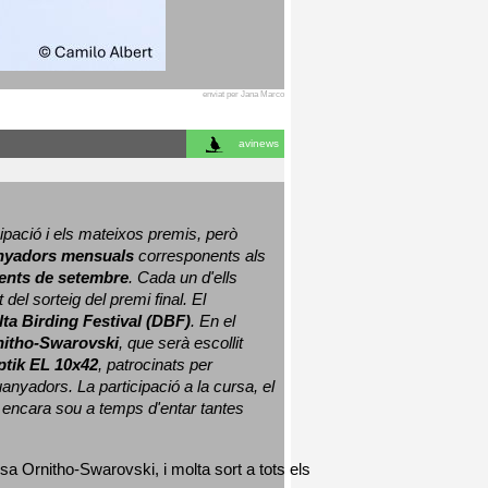
enviat per Jana Marco
avinews
ació i els mateixos premis, però 
nyadors mensuals
 corresponents als 
nts de setembre
. Cada un d'ells 
 del sorteig del premi final. 
El 
lta Birding Festival (DBF)
. En el 
nitho-Swarovski
, que serà escollit 
ptik EL 10x42
, patrocinats per 
nyadors. La participació a la cursa, el 
 encara sou a temps d'entar tantes 
sa Ornitho-Swarovski, i molta sort a tots els 