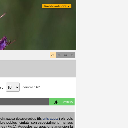
Portals web ICO
ca
es
en
fr
nombre : 401
a :
avinews
Els
crits aguts
i els vols
 sovint passa desapercebut.
obre pobles i ciutats, són especialment intensos
ries (Fig.1). Aquestes agrupacions anuncien la