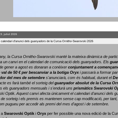
23. juliol 2026
l calendari d'anunci dels guanyadors de la Cursa Ornitho-Swarovski 2026
ny, la Cursa Ornitho-Swarovski manté la mateixa dinàmica de particip
a un canvi en el calendari de comunicació dels guanyadors. 
Els 
gua
e gener a agost es donaran a conèixer 
conjuntament a començame
 
val de 50 € per bescanviar a la botiga Oryx
 i passarà a formar part
dor del mes de setembre
 s'anunciarà, com és habitual, durant el 
De
cte es farà també el sorteig del 
guanyador absolut de la Cursa Or
ts els guanyadors mensuals i s'endurà uns 
prismàtics Swarovski O
ki Optik. 
Aquest canvi afecta únicament el calendari d'anunci dels gua
de sorteig i els premis es mantenen sense cap modificació, per tant,
com pugueu per accedir als premi del mes d'agost i de setembre.
 a 
Swarovski Optik
 i 
Oryx
 per fer possible una nova edició de la Cur