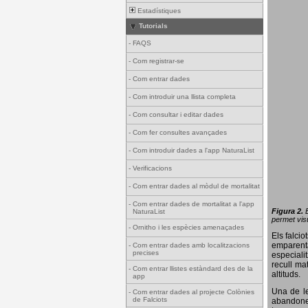
Estadístiques
Tutorials
-
FAQS
-
Com registrar-se
-
Com entrar dades
-
Com introduir una llista completa
-
Com consultar i editar dades
-
Com fer consultes avançades
-
Com introduir dades a l'app NaturaList
-
Verificacions
-
Com entrar dades al mòdul de mortalitat
-
Com entrar dades de mortalitat a l'app
Figura 2.
NaturaList
permet visu
-
Ornitho i les espècies amenaçades
Els falci
emparenta
-
Com entrar dades amb localitzacions
precises
especiali
recull ma
-
Com entrar llistes estàndard des de la
altituds.
app
Una de le
-
Com entrar dades al projecte Colònies
de Falciots
abandonen