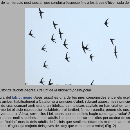
 de la migració postnupcial, que conduirà l'espècie fins a les àrees d'hivernada de 
Estol de falciots negres. Preludi de la migració postnupcial.
ogia del
falciot negre
(
Apus apus
) és una de les més comprimides entre els ocells
 arriben habitualment a Catalunya a principis d'abril, i durant aquest mes i princip
 de cria, ocupant amb una gran fidelitat les mateixes cavitats on han criat en 
rme tot el cicle reproductor: estableixen el territori, formen parella, ponen els ou
vernada a l'Àfrica, sovint fins i tot abans que els pollets hagin començat a volar! 
ir pesos molt superiors al dels adults i els poden deixar uns dies per acabar de créix
un "buidat" massiu dels adults de falciots que sentíem cridant els matins i tardes 
finals d'agost (la majoria dels joves de l'any que comencen a volar) (Fig. 2).