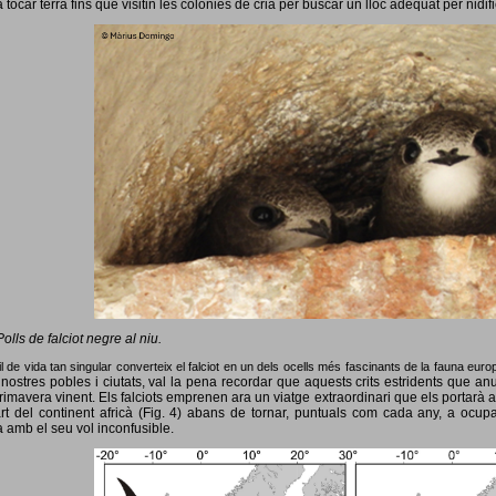
 tocar terra fins que visitin les colònies de cria per buscar un lloc adequat per nidif
Polls de falciot negre al niu.
l de vida tan singular converteix el falciot en un dels ocells més fascinants de la fauna eur
nostres pobles i ciutats, val la pena recordar que aquests crits estridents que anun
primavera vinent.
Els falciots emprenen ara un viatge extraordinari que els portarà a
rt del continent africà (Fig. 4) abans de tornar, puntuals com cada any, a ocup
 amb el seu vol inconfusible.