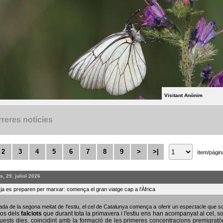
Visitant Anònim
reres notícies
2
3
4
5
6
7
8
9
>
>|
ítem/pàgin
, 29. juliol 2026
s ja es preparen per marxar: comença el gran viatge cap a l'Àfrica
bada de la segona meitat de l'estiu, el cel de Catalunya comença a oferir un espectacle que
sos dels
falciots
que durant tota la primavera i l'estiu ens han acompanyat al cel, s
uests dies, coincidint amb la formació de les primeres concentracions premigratò