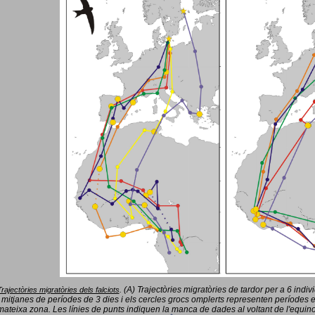
(A) Trajectòries migratòries de tardor per a 6 indi
Trajectòries migratòries dels falciots
.
 mitjanes de períodes de 3 dies i els cercles grocs omplerts representen períodes 
mateixa zona. Les línies de punts indiquen la manca de dades al voltant de l'equinoc