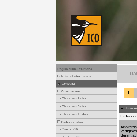
Pàgina d'inici d'Ornitho
Dar
Entitats col·laboradores
Consulta
Observacions
1
-
Els darrers 2 dies
-
Els darrers 5 dies
dimecres
-
Els darrers 15 dies
Els falciot
Dades i anàlisis
Amb l'arri
-
Grua 25-26
vertigino
durant aq