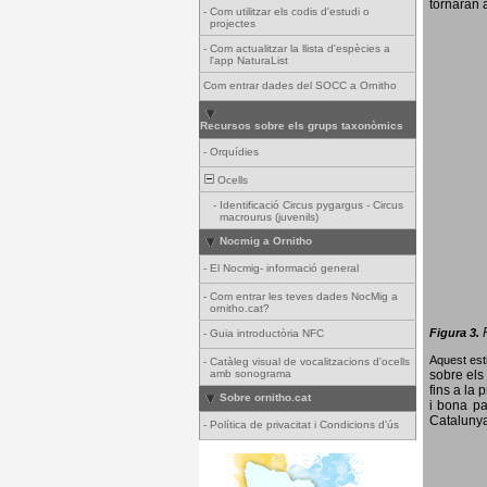
tornaran a
-
Com utilitzar els codis d'estudi o
projectes
-
Com actualitzar la llista d'espècies a
l'app NaturaList
Com entrar dades del SOCC a Ornitho
Recursos sobre els grups taxonòmics
-
Orquídies
Ocells
-
Identificació Circus pygargus - Circus
macrourus (juvenils)
Nocmig a Ornitho
-
El Nocmig- informació general
-
Com entrar les teves dades NocMig a
ornitho.cat?
Figura 3.
-
Guia introductòria NFC
Aquest esti
-
Catàleg visual de vocalitzacions d'ocells
amb sonograma
sobre els 
fins a la 
Sobre ornitho.cat
i bona pa
Catalunya
-
Política de privacitat i Condicions d'ús