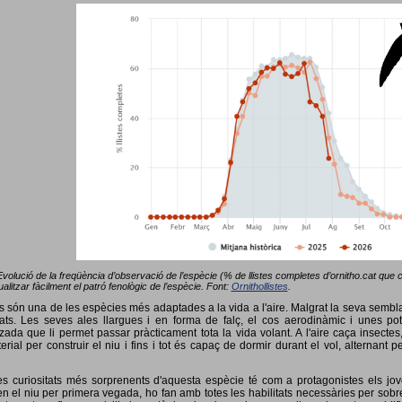
Evolució de la freqüència d’observació de l’espècie (% de llistes completes d’ornitho.cat que co
alitzar fàcilment el patró fenològic de l’espècie. Font:
Ornithollistes
.
ots són una de les espècies més adaptades a la vida a l'aire. Malgrat la seva semb
ts. Les seves ales llargues i en forma de falç, el cos aerodinàmic i unes pot
tzada que li permet passar pràcticament tota la vida volant. A l'aire caça insectes
terial per construir el niu i fins i tot és capaç de dormir durant el vol, alterna
s curiositats més sorprenents d'aquesta espècie té com a protagonistes els jov
 el niu per primera vegada, ho fan amb totes les habilitats necessàries per sobrev