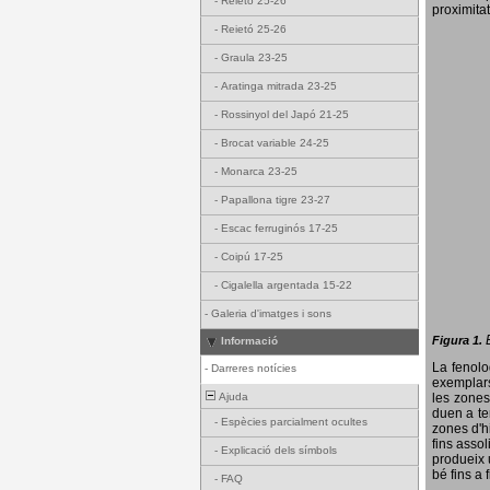
-
Reietó 25-26
proximitat
-
Reietó 25-26
-
Graula 23-25
-
Aratinga mitrada 23-25
-
Rossinyol del Japó 21-25
-
Brocat variable 24-25
-
Monarca 23-25
-
Papallona tigre 23-27
-
Escac ferruginós 17-25
-
Coipú 17-25
-
Cigalella argentada 15-22
-
Galeria d'imatges i sons
Figura 1.
Informació
La fenol
-
Darreres notícies
exemplars
Ajuda
les zones
duen a te
-
Espècies parcialment ocultes
zones d'hi
fins assol
-
Explicació dels símbols
produeix 
bé fins a 
-
FAQ