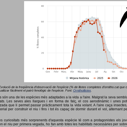
Evolució de la freqüència d’observació de l’espècie (% de llistes completes d’ornitho.cat que co
alitzar fàcilment el patró fenològic de l’espècie. Font:
Ornithollistes
.
ots són una de les espècies més adaptades a la vida a l'aire. Malgrat la seva semb
ts. Les seves ales llargues i en forma de falç, el cos aerodinàmic i unes pot
tzada que li permet passar pràcticament tota la vida volant. A l'aire caça insectes
terial per construir el niu i fins i tot és capaç de dormir durant el vol, alterna
s curiositats més sorprenents d'aquesta espècie té com a protagonistes els jov
 el niu per primera vegada, ho fan amb totes les habilitats necessàries per sobrev