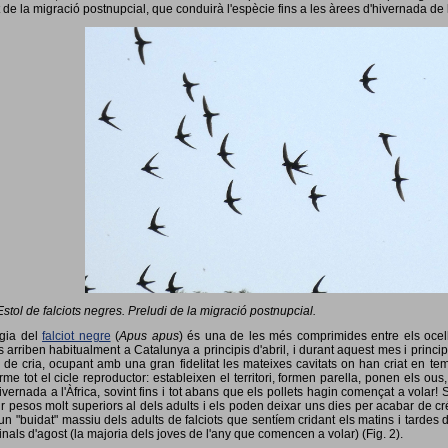
 de la migració postnupcial, que conduirà l'espècie fins a les àrees d'hivernada de 
Estol de falciots negres. Preludi de la migració postnupcial.
ogia del
falciot negre
(
Apus apus
) és una de les més comprimides entre els ocells
 arriben habitualment a Catalunya a principis d'abril, i durant aquest mes i princip
 de cria, ocupant amb una gran fidelitat les mateixes cavitats on han criat en 
rme tot el cicle reproductor: estableixen el territori, formen parella, ponen els ou
vernada a l'Àfrica, sovint fins i tot abans que els pollets hagin començat a volar! 
ir pesos molt superiors al dels adults i els poden deixar uns dies per acabar de créix
un "buidat" massiu dels adults de falciots que sentíem cridant els matins i tardes 
finals d'agost (la majoria dels joves de l'any que comencen a volar) (Fig. 2).