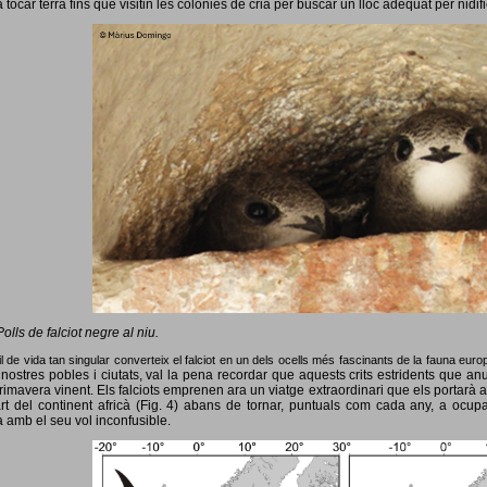
 tocar terra fins que visitin les colònies de cria per buscar un lloc adequat per nidif
Polls de falciot negre al niu.
l de vida tan singular converteix el falciot en un dels ocells més fascinants de la fauna eur
nostres pobles i ciutats, val la pena recordar que aquests crits estridents que anun
primavera vinent.
Els falciots emprenen ara un viatge extraordinari que els portarà a
rt del continent africà (Fig. 4) abans de tornar, puntuals com cada any, a ocup
 amb el seu vol inconfusible.