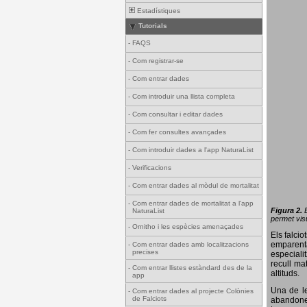
Estadístiques
Tutorials
-
FAQS
-
Com registrar-se
-
Com entrar dades
-
Com introduir una llista completa
-
Com consultar i editar dades
-
Com fer consultes avançades
-
Com introduir dades a l'app NaturaList
-
Verificacions
-
Com entrar dades al mòdul de mortalitat
-
Com entrar dades de mortalitat a l'app
Figura 2.
NaturaList
permet visu
-
Ornitho i les espècies amenaçades
Els falci
emparenta
-
Com entrar dades amb localitzacions
precises
especiali
recull ma
-
Com entrar llistes estàndard des de la
altituds.
app
Una de le
-
Com entrar dades al projecte Colònies
de Falciots
abandonen