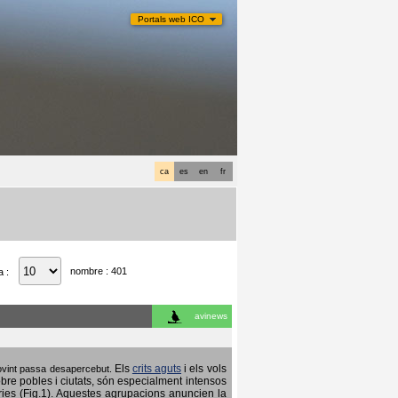
Portals web ICO
ca
es
en
fr
nombre : 401
a :
avinews
Els
crits aguts
i els vols
 sovint passa desapercebut.
obre pobles i ciutats, són especialment intensos
ries (Fig.1). Aquestes agrupacions anuncien la