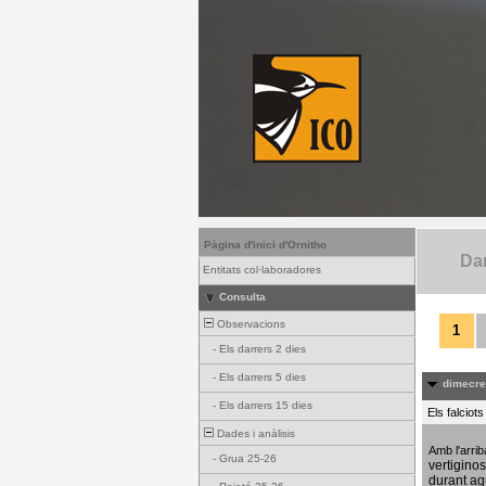
Pàgina d'inici d'Ornitho
Dar
Entitats col·laboradores
Consulta
Observacions
1
-
Els darrers 2 dies
-
Els darrers 5 dies
dimecres
-
Els darrers 15 dies
Els falciot
Dades i anàlisis
Amb l'arri
-
Grua 25-26
vertigino
durant aq