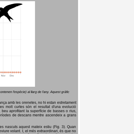
ntenen l’espècie) al llarg de l’any. Aquest gràfic
lança amb les orenetes, no hi estan estretament
es molt curtes són el resultat d'una evolució
, beu aprofitant la superfície de basses o rius,
nt períodes de descans mentre ascendeix a grans
es nascuts aquest mateix estiu (Fig. 3). Quan
iure volant. I, el més extraordinari, és que no