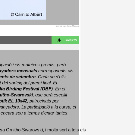
enviat per Jana Marco
avinews
ació i els mateixos premis, però 
nyadors mensuals
 corresponents als 
nts de setembre
. Cada un d'ells 
 del sorteig del premi final. 
El 
lta Birding Festival (DBF)
. En el 
nitho-Swarovski
, que serà escollit 
ptik EL 10x42
, patrocinats per 
nyadors. La participació a la cursa, el 
 encara sou a temps d'entar tantes 
sa Ornitho-Swarovski, i molta sort a tots els 