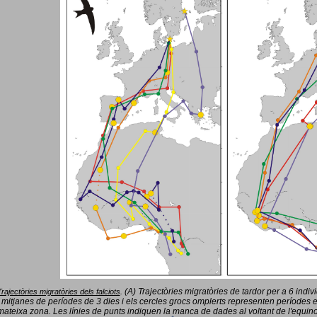
(A) Trajectòries migratòries de tardor per a 6 indi
Trajectòries migratòries dels falciots
.
 mitjanes de períodes de 3 dies i els cercles grocs omplerts representen períodes 
mateixa zona. Les línies de punts indiquen la manca de dades al voltant de l'equinoc