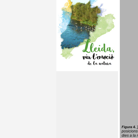
Figura 4.
posicions
dies a la 