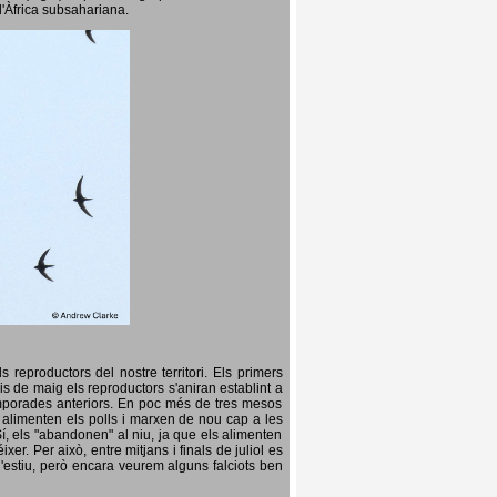
l'Àfrica subsahariana.
 reproductors del nostre territori. Els primers
is de maig els reproductors s'aniran establint a
temporades anteriors. En poc més de tres mesos
s, alimenten els polls i marxen de nou cap a les
Sí, els "abandonen" al niu, ja que els alimenten
er. Per això, entre mitjans i finals de juliol es
d'estiu, però encara veurem alguns falciots ben