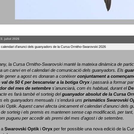
23. juliol 2026
l calendari d'anunci dels guanyadors de la Cursa Ornitho-Swarovski 2026
ny, la Cursa Ornitho-Swarovski manté la mateixa dinàmica de particip
a un canvi en el calendari de comunicació dels guanyadors. 
Els 
gua
e gener a agost es donaran a conèixer 
conjuntament a començame
 
val de 50 € per bescanviar a la botiga Oryx
 i passarà a formar part
dor del mes de setembre
 s'anunciarà, com és habitual, durant el 
De
cte es farà també el sorteig del 
guanyador absolut de la Cursa Or
ts els guanyadors mensuals i s'endurà uns 
prismàtics Swarovski O
ki Optik. 
Aquest canvi afecta únicament el calendari d'anunci dels gua
de sorteig i els premis es mantenen sense cap modificació, per tant,
com pugueu per accedir als premi del mes d'agost i de setembre.
 a 
Swarovski Optik
 i 
Oryx
 per fer possible una nova edició de la Cur