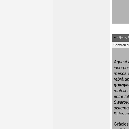
dijous, 
Canvi en e
Aquest a
incorpor
mesos d
rebrà un
guanya
mateix a
entre to
Swarovs
sistema 
llistes 
Gràcies