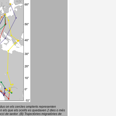
vidus on els cercles omplerts representen
en els que els ocells es quedaven 2 dies o més
ci de tardor. (B) Trajectòries migratòries de