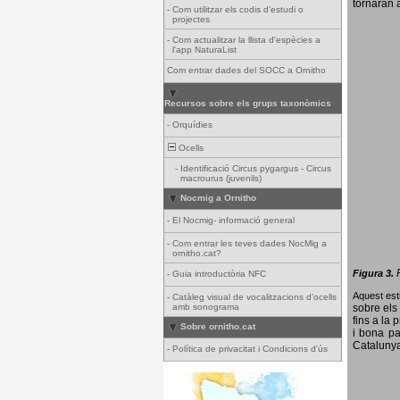
tornaran a
-
Com utilitzar els codis d'estudi o
projectes
-
Com actualitzar la llista d'espècies a
l'app NaturaList
Com entrar dades del SOCC a Ornitho
Recursos sobre els grups taxonòmics
-
Orquídies
Ocells
-
Identificació Circus pygargus - Circus
macrourus (juvenils)
Nocmig a Ornitho
-
El Nocmig- informació general
-
Com entrar les teves dades NocMig a
ornitho.cat?
Figura 3.
-
Guia introductòria NFC
Aquest esti
-
Catàleg visual de vocalitzacions d'ocells
amb sonograma
sobre els 
fins a la 
Sobre ornitho.cat
i bona pa
Catalunya
-
Política de privacitat i Condicions d'ús