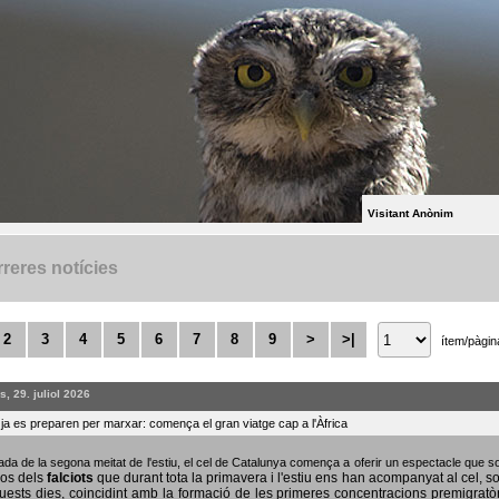
Visitant Anònim
reres notícies
2
3
4
5
6
7
8
9
>
>|
ítem/pàgin
, 29. juliol 2026
s ja es preparen per marxar: comença el gran viatge cap a l'Àfrica
bada de la segona meitat de l'estiu, el cel de Catalunya comença a oferir un espectacle que
sos dels
falciots
que durant tota la primavera i l'estiu ens han acompanyat al cel, s
uests dies, coincidint amb la formació de les primeres concentracions premigratò