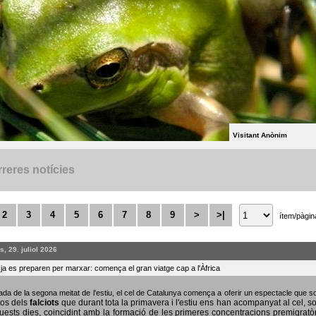
Visitant Anònim
reres notícies
2
3
4
5
6
7
8
9
>
>|
ítem/pàgin
, 29. juliol 2026
s ja es preparen per marxar: comença el gran viatge cap a l'Àfrica
bada de la segona meitat de l'estiu, el cel de Catalunya comença a oferir un espectacle que
sos dels
falciots
que durant tota la primavera i l'estiu ens han acompanyat al cel, s
uests dies, coincidint amb la formació de les primeres concentracions premigratò