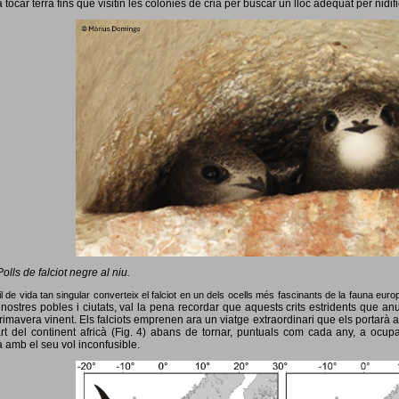
 tocar terra fins que visitin les colònies de cria per buscar un lloc adequat per nidif
Polls de falciot negre al niu.
l de vida tan singular converteix el falciot en un dels ocells més fascinants de la fauna eur
nostres pobles i ciutats, val la pena recordar que aquests crits estridents que anun
primavera vinent.
Els falciots emprenen ara un viatge extraordinari que els portarà a
rt del continent africà (Fig. 4) abans de tornar, puntuals com cada any, a ocup
 amb el seu vol inconfusible.