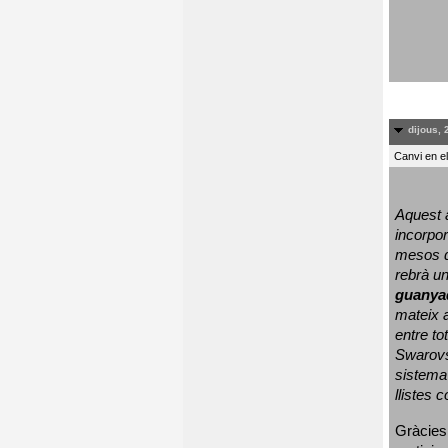
dijous, 
Canvi en e
Aquest a
incorpor
mesos d
rebrà un
guanya
mateix a
entre to
Swarovs
sistema 
llistes 
Gràcies