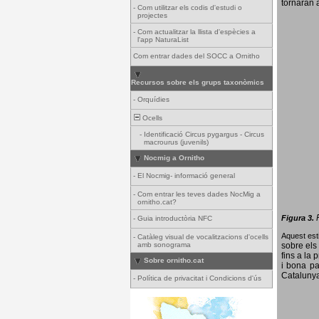
tornaran a
-
Com utilitzar els codis d'estudi o
projectes
-
Com actualitzar la llista d'espècies a
l'app NaturaList
Com entrar dades del SOCC a Ornitho
Recursos sobre els grups taxonòmics
-
Orquídies
Ocells
-
Identificació Circus pygargus - Circus
macrourus (juvenils)
Nocmig a Ornitho
-
El Nocmig- informació general
-
Com entrar les teves dades NocMig a
ornitho.cat?
Figura 3.
-
Guia introductòria NFC
Aquest esti
-
Catàleg visual de vocalitzacions d'ocells
amb sonograma
sobre els 
fins a la 
Sobre ornitho.cat
i bona pa
Catalunya
-
Política de privacitat i Condicions d'ús