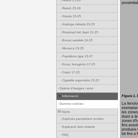
-
Reietó 25-26
proximitat
-
Reietó 25-26
-
Graula 23-25
-
Aratinga mitrada 23-25
-
Rossinyol del Japó 21-25
-
Brocat variable 24-25
-
Monarca 23-25
-
Papallona tigre 23-27
-
Escac ferruginós 17-25
-
Coipú 17-25
-
Cigalella argentada 15-22
-
Galeria d'imatges i sons
Figura 1.
Informació
La fenol
-
Darreres notícies
exemplars
Ajuda
les zones
duen a te
-
Espècies parcialment ocultes
zones d'hi
fins assol
-
Explicació dels símbols
produeix 
bé fins a 
-
FAQ