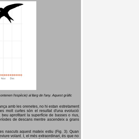
ntenen l’espècie) al llarg de l’any. Aquest gràfic
lança amb les orenetes, no hi estan estretament
es molt curtes són el resultat d'una evolució
, beu aprofitant la superfície de basses o rius,
nt períodes de descans mentre ascendeix a grans
es nascuts aquest mateix estiu (Fig. 3). Quan
iure volant. I, el més extraordinari, és que no