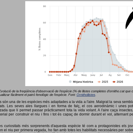
Evolució de la freqüència d’observació de l’espècie (% de llistes completes d’ornitho.cat que co
alitzar fàcilment el patró fenològic de l’espècie. Font:
Ornithollistes
.
ots són una de les espècies més adaptades a la vida a l'aire. Malgrat la seva semb
ts. Les seves ales llargues i en forma de falç, el cos aerodinàmic i unes pot
tzada que li permet passar pràcticament tota la vida volant. A l'aire caça insectes
terial per construir el niu i fins i tot és capaç de dormir durant el vol, alterna
s curiositats més sorprenents d'aquesta espècie té com a protagonistes els jov
 el niu per primera vegada, ho fan amb totes les habilitats necessàries per sobrev