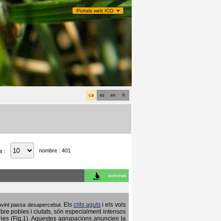
Portals web ICO
ca
es
en
fr
nombre : 401
a :
avinews
Els
crits aguts
i els vols
 sovint passa desapercebut.
obre pobles i ciutats, són especialment intensos
ries (Fig.1). Aquestes agrupacions anuncien la