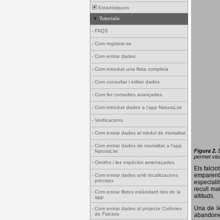
Estadístiques
Tutorials
-
FAQS
-
Com registrar-se
-
Com entrar dades
-
Com introduir una llista completa
-
Com consultar i editar dades
-
Com fer consultes avançades
-
Com introduir dades a l'app NaturaList
-
Verificacions
-
Com entrar dades al mòdul de mortalitat
-
Com entrar dades de mortalitat a l'app
Figura 2.
NaturaList
permet visu
-
Ornitho i les espècies amenaçades
Els falci
emparenta
-
Com entrar dades amb localitzacions
precises
especiali
recull ma
-
Com entrar llistes estàndard des de la
altituds.
app
Una de le
-
Com entrar dades al projecte Colònies
de Falciots
abandonen