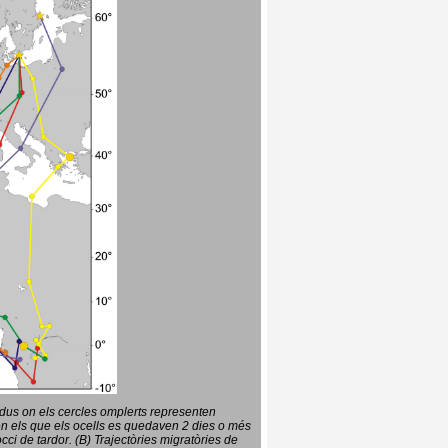
vidus on els cercles omplerts representen
en els que els ocells es quedaven 2 dies o més
ci de tardor. (B) Trajectòries migratòries de