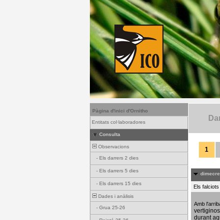
Pàgina d'inici d'Ornitho
Dar
Entitats col·laboradores
Consulta
Observacions
1
-
Els darrers 2 dies
-
Els darrers 5 dies
dimecres
-
Els darrers 15 dies
Els falciot
Dades i anàlisis
Amb l'arri
-
Grua 25-26
vertigino
durant aq