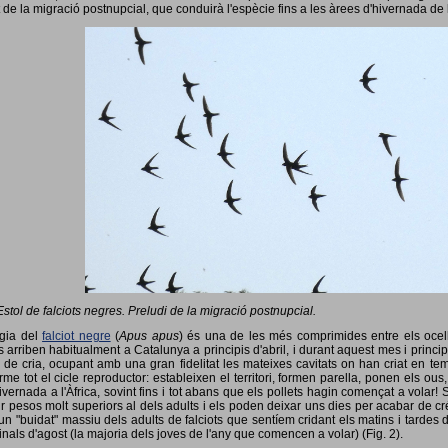
 de la migració postnupcial, que conduirà l'espècie fins a les àrees d'hivernada de 
Estol de falciots negres. Preludi de la migració postnupcial.
ogia del
falciot negre
(
Apus apus
) és una de les més comprimides entre els ocells
 arriben habitualment a Catalunya a principis d'abril, i durant aquest mes i princip
 de cria, ocupant amb una gran fidelitat les mateixes cavitats on han criat en 
rme tot el cicle reproductor: estableixen el territori, formen parella, ponen els ou
vernada a l'Àfrica, sovint fins i tot abans que els pollets hagin començat a volar! 
ir pesos molt superiors al dels adults i els poden deixar uns dies per acabar de créix
un "buidat" massiu dels adults de falciots que sentíem cridant els matins i tardes 
finals d'agost (la majoria dels joves de l'any que comencen a volar) (Fig. 2).