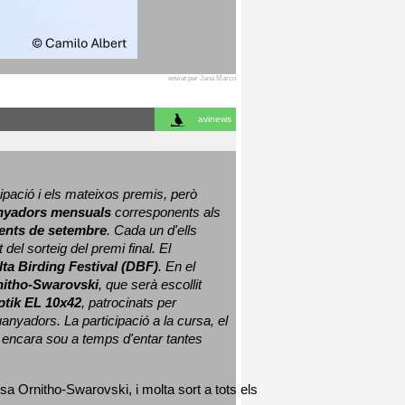
enviat per Jana Marco
avinews
ació i els mateixos premis, però 
nyadors mensuals
 corresponents als 
nts de setembre
. Cada un d'ells 
 del sorteig del premi final. 
El 
lta Birding Festival (DBF)
. En el 
nitho-Swarovski
, que serà escollit 
ptik EL 10x42
, patrocinats per 
nyadors. La participació a la cursa, el 
 encara sou a temps d'entar tantes 
sa Ornitho-Swarovski, i molta sort a tots els 