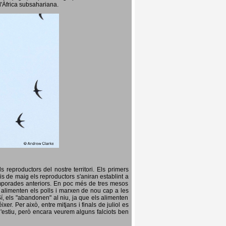
l'Àfrica subsahariana.
 reproductors del nostre territori. Els primers
is de maig els reproductors s'aniran establint a
temporades anteriors. En poc més de tres mesos
s, alimenten els polls i marxen de nou cap a les
Sí, els "abandonen" al niu, ja que els alimenten
er. Per això, entre mitjans i finals de juliol es
d'estiu, però encara veurem alguns falciots ben