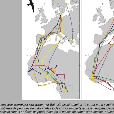
(A) Trajectòries migratòries de tardor per a 6 indi
Trajectòries migratòries dels falciots
.
 mitjanes de períodes de 3 dies i els cercles grocs omplerts representen períodes 
mateixa zona. Les línies de punts indiquen la manca de dades al voltant de l'equinoc