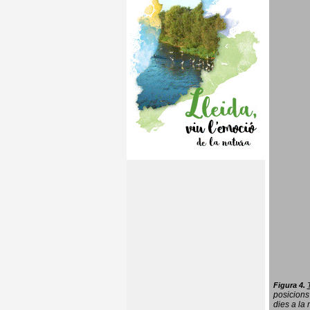
Figura 4.
posicions
dies a la 