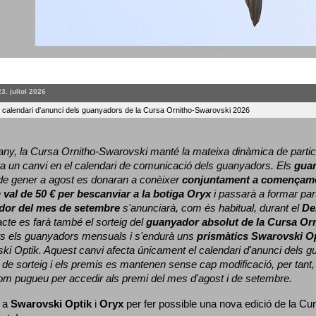
23. juliol 2026
l calendari d'anunci dels guanyadors de la Cursa Ornitho-Swarovski 2026
ny, la Cursa Ornitho-Swarovski manté la mateixa dinàmica de particip
a un canvi en el calendari de comunicació dels guanyadors. 
Els 
gua
e gener a agost es donaran a conèixer 
conjuntament a començame
 
val de 50 € per bescanviar a la botiga Oryx
 i passarà a formar part
dor del mes de setembre
 s'anunciarà, com és habitual, durant el 
De
cte es farà també el sorteig del 
guanyador absolut de la Cursa Or
ts els guanyadors mensuals i s'endurà uns 
prismàtics Swarovski O
ki Optik. 
Aquest canvi afecta únicament el calendari d'anunci dels gua
de sorteig i els premis es mantenen sense cap modificació, per tant,
com pugueu per accedir als premi del mes d'agost i de setembre.
 a 
Swarovski Optik
 i 
Oryx
 per fer possible una nova edició de la Cur