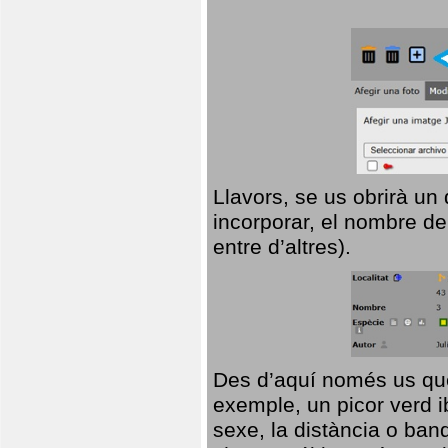
Llavors, se us obrirà un
incorporar, el nombre de
entre d’altres).
Des d’aquí només us que
exemple, un picor verd ib
sexe, la distància o ba