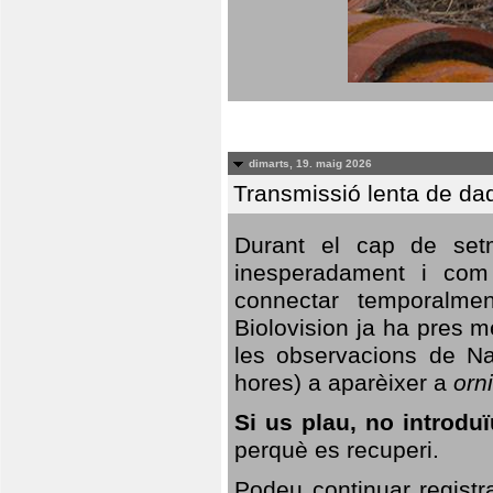
dimarts, 19. maig 2026
Transmissió lenta de da
Durant el cap de setm
inesperadament i com 
connectar temporalme
Biolovision ja ha pres 
les observacions de Na
hores) a aparèixer a
orni
Si us plau, no introd
perquè es recuperi.
Podeu continuar registr