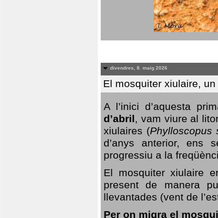
divendres, 8. maig 2026
El mosquiter xiulaire, u
A l’inici d’aquesta pr
d’abril
, vam viure al li
xiulaires (
Phylloscopus s
d’anys anterior, ens s
progressiu a la freqüènc
El mosquiter xiulaire 
present de manera pun
llevantades (vent de l’est
Per on migra el mosquit