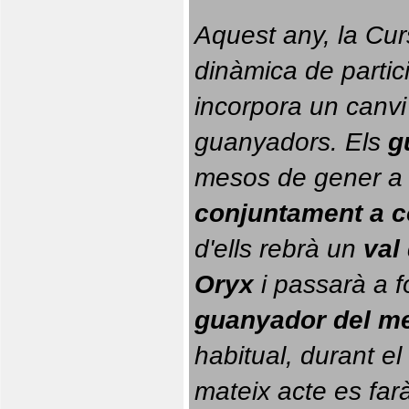
Aquest any, la Cur
dinàmica de partici
incorpora un canvi
guanyadors. 
Els 
g
conjuntament a 
d'ells rebrà un 
val
Oryx
 i passarà a f
guanyador del m
habitual, durant el 
mateix acte es farà