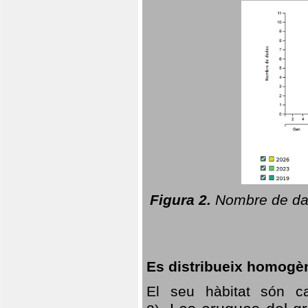
Figura 2.
Nombre de dad
Es distribueix homogè
El seu hàbitat són c