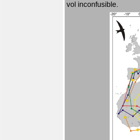
vol inconfusible.