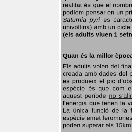
realitat és que el nomb
podíem pensar en un princ
Saturnia pyri
es caracte
univoltina) amb un cicle 
(
els adults viuen 1 set
Quan és la millor èpoc
Els adults volen del fin
creada amb dades del po
es produeix el pic d’ob
espècie és que com el
aquest període
no s’al
l’energia que tenen la 
La única funció de la f
espècie emet feromones
poden superar els 15km