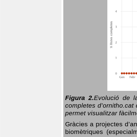
Figura 2.
Evolució de l
completes d’ornitho.cat 
permet visualitzar fàcilm
Gràcies a projectes d’a
biomètriques (especialm