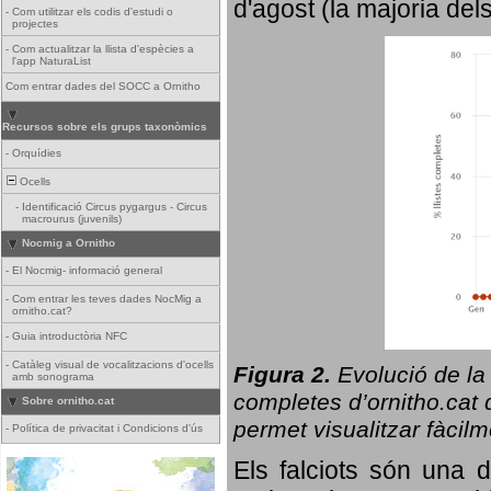
d'agost (la majoria del
-
Com utilitzar els codis d'estudi o
projectes
-
Com actualitzar la llista d'espècies a
l'app NaturaList
Com entrar dades del SOCC a Ornitho
Recursos sobre els grups taxonòmics
-
Orquídies
Ocells
-
Identificació Circus pygargus - Circus
macrourus (juvenils)
Nocmig a Ornitho
-
El Nocmig- informació general
-
Com entrar les teves dades NocMig a
ornitho.cat?
-
Guia introductòria NFC
-
Catàleg visual de vocalitzacions d'ocells
Figura 2.
Evolució de la
amb sonograma
completes d’ornitho.cat q
Sobre ornitho.cat
permet visualitzar fàcilm
-
Política de privacitat i Condicions d'ús
Els falciots són una 