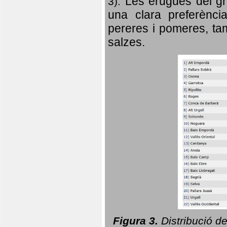
Les erugues del gr
3).
una clara preferència
pereres i pomeres, tam
salzes.
Figura 3.
Distribució d