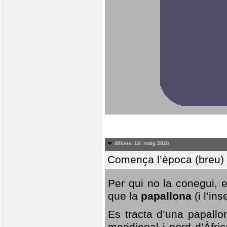
dilluns, 18. maig 2026
Comença l’època (breu) d
Per qui no la conegui, 
que la
papallona
(i l’in
Es tracta d’una papallo
meridional i nord d’Àfri