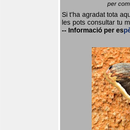
per coma
Si t’ha agradat tota a
les pots consultar tu ma
--
Informació per
es
p