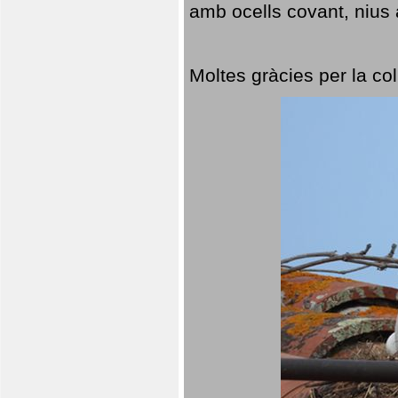
amb ocells covant, nius a
Moltes gràcies per la col