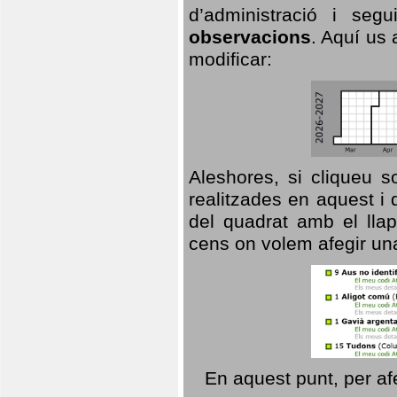
d’administració i se
observacions
. Aquí us 
modificar:
Aleshores, si cliqueu s
realitzades en aquest i
del quadrat amb el llap
cens on volem afegir un
En aquest punt, per af