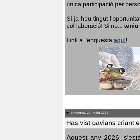
única participació per person
Si ja heu tingut l'oportuni
col·laboració! Si no...
teniu
Link a l'enquesta
aquí
!
dimecres, 20. maig 2026
Has vist gavians criant 
Aquest any 2026, s'est