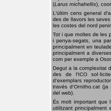
(
Larus michahellis
), coo
L'últim cens general d'a
des de llavors les seves
les costes del nord peni
Tot i que moltes de les p
i penya-segats, una par
principalment en teulad
principalment a diverses
com per exemple a Oso
Degut a la complexitat d
des de l'ICO sol·lici
d’exemplars reproductor
través d’Ornitho.cat (ja
del web).
És molt important que 
utilitzant principalment