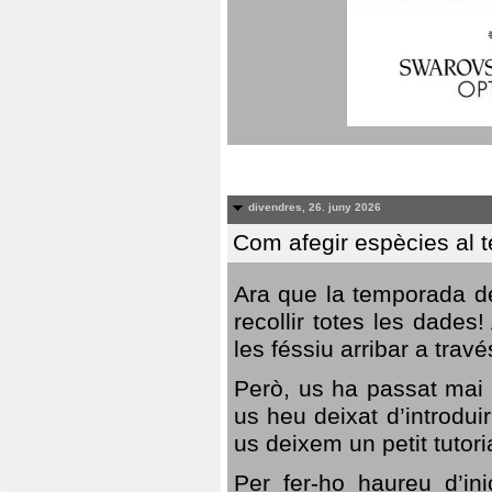
divendres, 26. juny 2026
Com afegir espècies al 
Ara que la temporada de
recollir totes les dades
les féssiu arribar a trav
Però, us ha passat mai 
us heu deixat d’introdu
us deixem un petit tutor
Per fer-ho haureu d’in