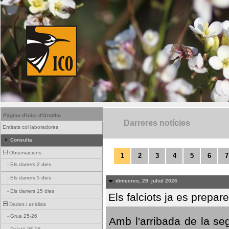
Pàgina d'inici d'Ornitho
Darreres notícies
Entitats col·laboradores
Consulta
Observacions
1
2
3
4
5
6
7
-
Els darrers 2 dies
-
Els darrers 5 dies
dimecres, 29. juliol 2026
-
Els darrers 15 dies
Els falciots ja es prepar
Dades i anàlisis
-
Grua 25-26
Amb l'arribada de la se