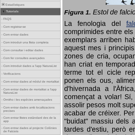
Estadístiques
Estol de falci
Figura 1.
Tutorials
-
FAQS
La fenologia del
fa
-
Com registrar-se
comprimides entre els o
-
Com entrar dades
exemplars arriben habi
-
Com introduir una llista completa
aquest mes i principis
-
Com consultar i editar dades
zones de cria, ocupan
-
Com fer consultes avançades
han criat en tempora
-
Com introduir dades a l'app NaturaList
terme tot el cicle rep
-
Verificacions
ponen els ous, alime
-
Com entrar dades al mòdul de mortalitat
d'hivernada a l'Àfric
-
Com entrar dades de mortalitat a l'app
NaturaList
començat a volar! Sí, 
-
Ornitho i les espècies amenaçades
assolir pesos molt supe
-
Com entrar dades amb localitzacions
precises
acabar de créixer. Per 
-
Com entrar llistes estàndard des de la
"buidat" massiu dels a
app
tardes d'estiu, però e
-
Com entrar dades al projecte Colònies
de Falciots