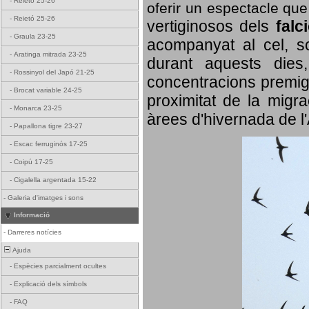
-
Reietó 25-26
oferir un espectacle qu
-
Reietó 25-26
vertiginosos dels
falc
-
Graula 23-25
acompanyat al cel, so
-
Aratinga mitrada 23-25
durant aquests dies
-
Rossinyol del Japó 21-25
concentracions premigr
-
Brocat variable 24-25
proximitat de la migra
-
Monarca 23-25
àrees d'hivernada de l
-
Papallona tigre 23-27
-
Escac ferruginós 17-25
-
Coipú 17-25
-
Cigalella argentada 15-22
-
Galeria d'imatges i sons
Informació
-
Darreres notícies
Ajuda
-
Espècies parcialment ocultes
-
Explicació dels símbols
-
FAQ