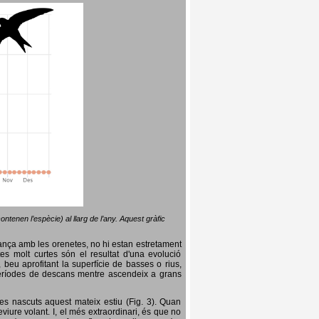
ntenen l’espècie) al llarg de l’any. Aquest gràfic
lança amb les orenetes, no hi estan estretament
es molt curtes són el resultat d'una evolució
, beu aprofitant la superfície de basses o rius,
nt períodes de descans mentre ascendeix a grans
es nascuts aquest mateix estiu (Fig. 3). Quan
iure volant. I, el més extraordinari, és que no