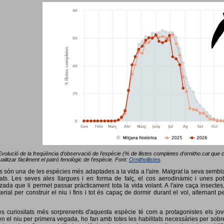
Evolució de la freqüència d’observació de l’espècie (% de llistes completes d’ornitho.cat que co
alitzar fàcilment el patró fenològic de l’espècie. Font:
Ornithollistes
.
ots són una de les espècies més adaptades a la vida a l'aire. Malgrat la seva semb
ts. Les seves ales llargues i en forma de falç, el cos aerodinàmic i unes pot
tzada que li permet passar pràcticament tota la vida volant. A l'aire caça insectes
terial per construir el niu i fins i tot és capaç de dormir durant el vol, alterna
s curiositats més sorprenents d'aquesta espècie té com a protagonistes els jov
 el niu per primera vegada, ho fan amb totes les habilitats necessàries per sobrev