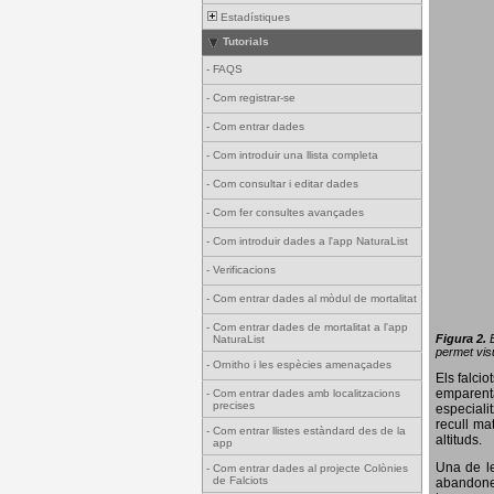
Estadístiques
Tutorials
-
FAQS
-
Com registrar-se
-
Com entrar dades
-
Com introduir una llista completa
-
Com consultar i editar dades
-
Com fer consultes avançades
-
Com introduir dades a l'app NaturaList
-
Verificacions
-
Com entrar dades al mòdul de mortalitat
-
Com entrar dades de mortalitat a l'app
Figura 2.
NaturaList
permet visu
-
Ornitho i les espècies amenaçades
Els falci
emparenta
-
Com entrar dades amb localitzacions
precises
especiali
recull ma
-
Com entrar llistes estàndard des de la
altituds.
app
Una de le
-
Com entrar dades al projecte Colònies
de Falciots
abandonen