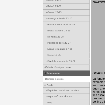
-
Reietó 25-26
proximitat
-
Reietó 25-26
-
Graula 23-25
-
Aratinga mitrada 23-25
-
Rossinyol del Japó 21-25
-
Brocat variable 24-25
-
Monarca 23-25
-
Papallona tigre 23-27
-
Escac ferruginós 17-25
-
Coipú 17-25
-
Cigalella argentada 15-22
-
Galeria d'imatges i sons
Figura 1.
Informació
La fenol
-
Darreres notícies
exemplars
Ajuda
les zones
duen a te
-
Espècies parcialment ocultes
zones d'hi
fins assol
-
Explicació dels símbols
produeix 
bé fins a 
-
FAQ