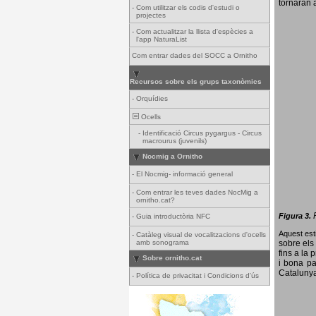
tornaran a
-
Com utilitzar els codis d'estudi o
projectes
-
Com actualitzar la llista d'espècies a
l'app NaturaList
Com entrar dades del SOCC a Ornitho
Recursos sobre els grups taxonòmics
-
Orquídies
Ocells
-
Identificació Circus pygargus - Circus
macrourus (juvenils)
Nocmig a Ornitho
-
El Nocmig- informació general
-
Com entrar les teves dades NocMig a
ornitho.cat?
Figura 3.
-
Guia introductòria NFC
Aquest esti
-
Catàleg visual de vocalitzacions d'ocells
amb sonograma
sobre els 
fins a la 
Sobre ornitho.cat
i bona pa
Catalunya
-
Política de privacitat i Condicions d'ús