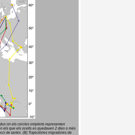
vidus on els cercles omplerts representen
en els que els ocells es quedaven 2 dies o més
ci de tardor. (B) Trajectòries migratòries de