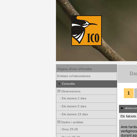
Pàgina d'inici d'Ornitho
Dar
Entitats col·laboradores
Consulta
Observacions
1
-
Els darrers 2 dies
-
Els darrers 5 dies
dimecres
-
Els darrers 15 dies
Els falciot
Dades i anàlisis
Amb l'arri
-
Grua 25-26
vertigino
durant aq