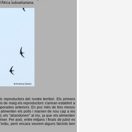
l'Àfrica subsahariana.
 reproductors del nostre territori. Els primers
is de maig els reproductors s'aniran establint a
temporades anteriors. En poc més de tres mesos
s, alimenten els polls i marxen de nou cap a les
Sí, els "abandonen" al niu, ja que els alimenten
er. Per això, entre mitjans i finals de juliol es
d'estiu, però encara veurem alguns falciots ben