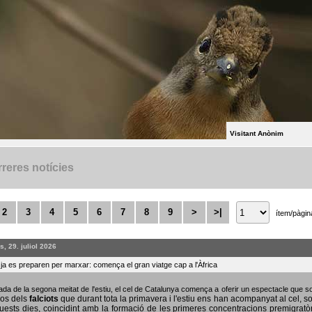
Visitant Anònim
reres notícies
2
3
4
5
6
7
8
9
>
>|
ítem/pàgin
, 29. juliol 2026
s ja es preparen per marxar: comença el gran viatge cap a l'Àfrica
bada de la segona meitat de l'estiu, el cel de Catalunya comença a oferir un espectacle que
sos dels
falciots
que durant tota la primavera i l'estiu ens han acompanyat al cel, s
uests dies, coincidint amb la formació de les primeres concentracions premigratò