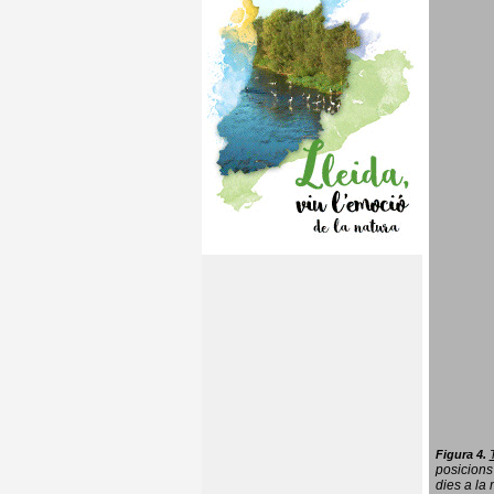
Figura 4.
posicions
dies a la 