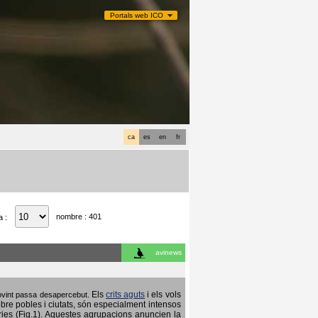
Portals web ICO
ca
es
en
fr
nombre : 401
a :
avinews
Els
crits aguts
i els vols
 sovint passa desapercebut.
obre pobles i ciutats, són especialment intensos
ries (Fig.1). Aquestes agrupacions anuncien la