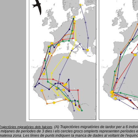
(A) Trajectòries migratòries de tardor per a 6 indi
Trajectòries migratòries dels falciots
.
 mitjanes de períodes de 3 dies i els cercles grocs omplerts representen períodes 
mateixa zona. Les línies de punts indiquen la manca de dades al voltant de l'equinoc