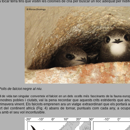
 tocar terra fins que visitin les colònies de cria per buscar un lloc adequat per nidif
Polls de falciot negre al niu.
l de vida tan singular converteix el falciot en un dels ocells més fascinants de la fauna eur
nostres pobles i ciutats, val la pena recordar que aquests crits estridents que anun
primavera vinent.
Els falciots emprenen ara un viatge extraordinari que els portarà a
rt del continent africà (Fig. 4) abans de tornar, puntuals com cada any, a ocup
 amb el seu vol inconfusible.