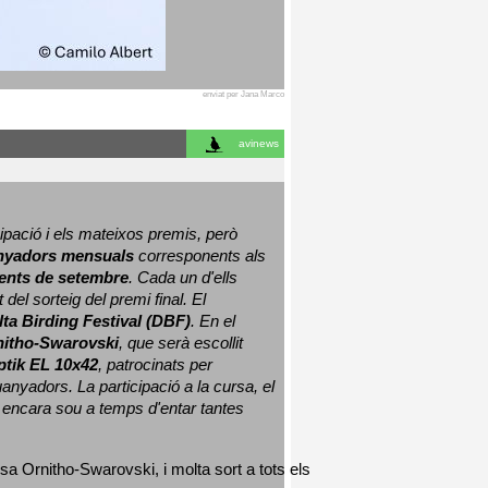
enviat per Jana Marco
avinews
ació i els mateixos premis, però 
nyadors mensuals
 corresponents als 
nts de setembre
. Cada un d'ells 
 del sorteig del premi final. 
El 
lta Birding Festival (DBF)
. En el 
nitho-Swarovski
, que serà escollit 
ptik EL 10x42
, patrocinats per 
nyadors. La participació a la cursa, el 
 encara sou a temps d'entar tantes 
sa Ornitho-Swarovski, i molta sort a tots els 