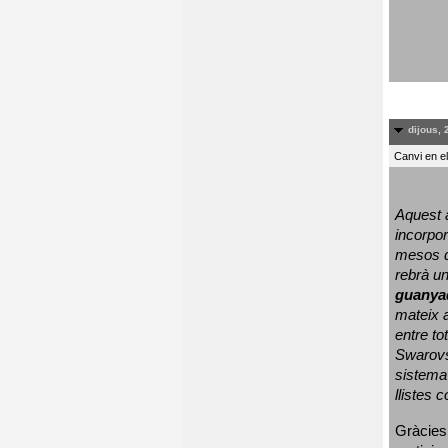
dijous, 
Canvi en e
Aquest a
incorpor
mesos d
rebrà un
guanya
mateix a
entre to
Swarovs
sistema 
llistes 
Gràcies