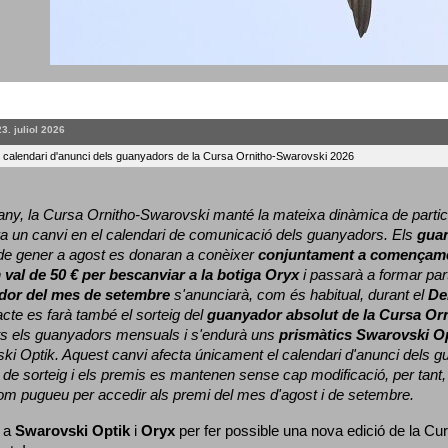
23. juliol 2026
l calendari d'anunci dels guanyadors de la Cursa Ornitho-Swarovski 2026
ny, la Cursa Ornitho-Swarovski manté la mateixa dinàmica de particip
a un canvi en el calendari de comunicació dels guanyadors. 
Els 
gua
e gener a agost es donaran a conèixer 
conjuntament a començame
 
val de 50 € per bescanviar a la botiga Oryx
 i passarà a formar part
dor del mes de setembre
 s'anunciarà, com és habitual, durant el 
De
cte es farà també el sorteig del 
guanyador absolut de la Cursa Or
ts els guanyadors mensuals i s'endurà uns 
prismàtics Swarovski O
ki Optik. 
Aquest canvi afecta únicament el calendari d'anunci dels gua
de sorteig i els premis es mantenen sense cap modificació, per tant,
com pugueu per accedir als premi del mes d'agost i de setembre.
 a 
Swarovski Optik
 i 
Oryx
 per fer possible una nova edició de la Cur