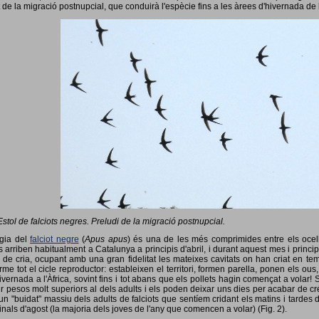
 de la migració postnupcial, que conduirà l'espècie fins a les àrees d'hivernada de 
Estol de falciots negres. Preludi de la migració postnupcial.
ogia del
falciot negre
(
Apus apus
) és una de les més comprimides entre els ocells
 arriben habitualment a Catalunya a principis d'abril, i durant aquest mes i princip
 de cria, ocupant amb una gran fidelitat les mateixes cavitats on han criat en 
rme tot el cicle reproductor: estableixen el territori, formen parella, ponen els ou
vernada a l'Àfrica, sovint fins i tot abans que els pollets hagin començat a volar! 
ir pesos molt superiors al dels adults i els poden deixar uns dies per acabar de créix
un "buidat" massiu dels adults de falciots que sentíem cridant els matins i tardes 
finals d'agost (la majoria dels joves de l'any que comencen a volar) (Fig. 2).