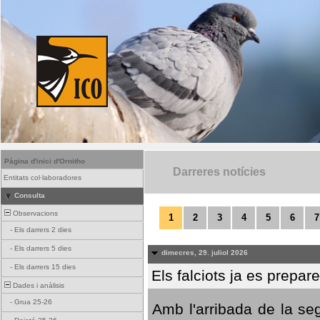
Pàgina d'inici d'Ornitho
Darreres notícies
Entitats col·laboradores
Consulta
Observacions
1
2
3
4
5
6
7
-
Els darrers 2 dies
-
Els darrers 5 dies
dimecres, 29. juliol 2026
-
Els darrers 15 dies
Els falciots ja es prepar
Dades i anàlisis
-
Grua 25-26
Amb l'arribada de la se