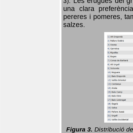
Les erugues del gr
3).
una clara preferència
pereres i pomeres, tam
salzes.
Figura 3.
Distribució d