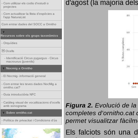
d'agost (la majoria del
-
Com utilitzar els codis d'estudi o
projectes
-
Com actualitzar la llista d'espècies a
l'app NaturaList
Com entrar dades del SOCC a Ornitho
Recursos sobre els grups taxonòmics
-
Orquídies
Ocells
-
Identificació Circus pygargus - Circus
macrourus (juvenils)
Nocmig a Ornitho
-
El Nocmig- informació general
-
Com entrar les teves dades NocMig a
ornitho.cat?
-
Guia introductòria NFC
-
Catàleg visual de vocalitzacions d'ocells
Figura 2.
Evolució de la
amb sonograma
completes d’ornitho.cat q
Sobre ornitho.cat
permet visualitzar fàcilm
-
Política de privacitat i Condicions d'ús
Els falciots són una 