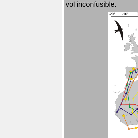
vol inconfusible.