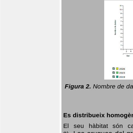
Figura 2.
Nombre de dad
Es distribueix homogè
El seu hàbitat són c