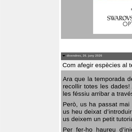
divendres, 26. juny 2026
Com afegir espècies al 
Ara que la temporada de
recollir totes les dades
les féssiu arribar a trav
Però, us ha passat mai 
us heu deixat d’introdu
us deixem un petit tutor
Per fer-ho haureu d’in