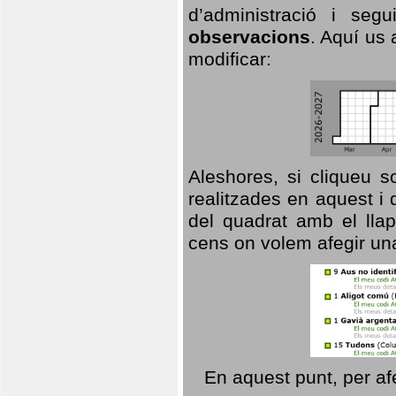
d’administració i se
observacions
. Aquí us 
modificar:
Aleshores, si cliqueu s
realitzades en aquest i
del quadrat amb el llap
cens on volem afegir un
En aquest punt, per af