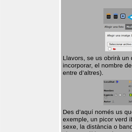
Llavors, se us obrirà un
incorporar, el nombre de
entre d’altres).
Des d’aquí només us que
exemple, un picor verd ib
sexe, la distància o ba