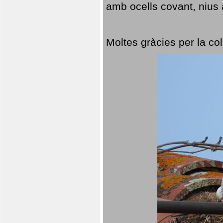
amb ocells covant, nius a
Moltes gràcies per la col