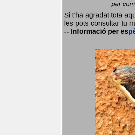
per coma
Si t’ha agradat tota a
les pots consultar tu ma
--
Informació per
es
p