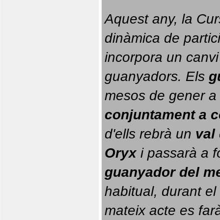
Aquest any, la Cur
dinàmica de partici
incorpora un canvi
guanyadors. 
Els 
g
conjuntament a 
d'ells rebrà un 
val
Oryx
 i passarà a f
guanyador del m
habitual, durant el 
mateix acte es farà