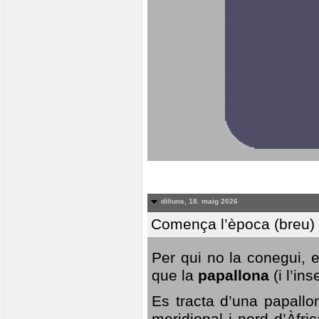
dilluns, 18. maig 2026
Comença l’època (breu) d
Per qui no la conegui, 
que la
papallona
(i l’in
Es tracta d’una papallo
meridional i nord d’Àfri