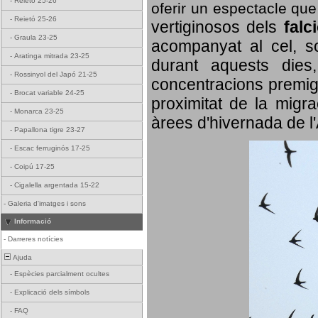
-
Reietó 25-26
oferir un espectacle qu
-
Reietó 25-26
vertiginosos dels
falc
-
Graula 23-25
acompanyat al cel, so
-
Aratinga mitrada 23-25
durant aquests dies
-
Rossinyol del Japó 21-25
concentracions premigr
-
Brocat variable 24-25
proximitat de la migra
-
Monarca 23-25
àrees d'hivernada de l
-
Papallona tigre 23-27
-
Escac ferruginós 17-25
-
Coipú 17-25
-
Cigalella argentada 15-22
-
Galeria d'imatges i sons
Informació
-
Darreres notícies
Ajuda
-
Espècies parcialment ocultes
-
Explicació dels símbols
-
FAQ