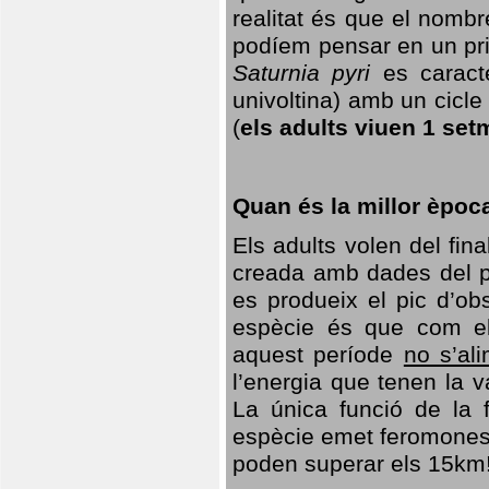
realitat és que el nomb
podíem pensar en un princ
Saturnia pyri
es caracte
univoltina) amb un cicle 
(
els adults viuen 1 set
Quan és la millor èpoc
Els adults volen del fin
creada amb dades del po
es produeix el pic d’ob
espècie és que com el
aquest període
no s’al
l’energia que tenen la 
La única funció de la f
espècie emet feromones
poden superar els 15km