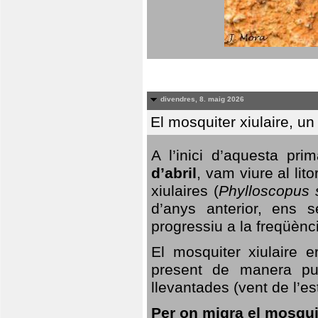
divendres, 8. maig 2026
El mosquiter xiulaire, u
A l’inici d’aquesta pr
d’abril
, vam viure al li
xiulaires (
Phylloscopus s
d’anys anterior, ens s
progressiu a la freqüènc
El mosquiter xiulaire 
present de manera pun
llevantades (vent de l’est
Per on migra el mosquit