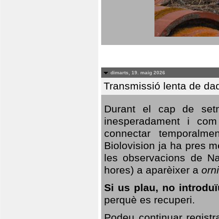
dimarts, 19. maig 2026
Transmissió lenta de da
Durant el cap de setm
inesperadament i com 
connectar temporalme
Biolovision ja ha pres 
les observacions de Na
hores) a aparèixer a
orni
Si us plau, no introd
perquè es recuperi.
Podeu continuar registr