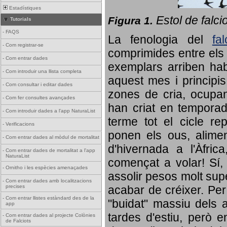
Estadístiques
Estol de falci
Figura 1.
Tutorials
-
FAQS
La fenologia del
fa
-
Com registrar-se
comprimides entre els o
-
Com entrar dades
exemplars arriben habi
-
Com introduir una llista completa
aquest mes i principis
-
Com consultar i editar dades
zones de cria, ocupan
-
Com fer consultes avançades
han criat en tempora
-
Com introduir dades a l'app NaturaList
terme tot el cicle rep
-
Verificacions
ponen els ous, alime
-
Com entrar dades al mòdul de mortalitat
d'hivernada a l'Àfric
-
Com entrar dades de mortalitat a l'app
NaturaList
començat a volar! Sí, 
-
Ornitho i les espècies amenaçades
assolir pesos molt supe
-
Com entrar dades amb localitzacions
precises
acabar de créixer. Per 
-
Com entrar llistes estàndard des de la
"buidat" massiu dels a
app
tardes d'estiu, però e
-
Com entrar dades al projecte Colònies
de Falciots