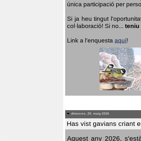
única participació per person
Si ja heu tingut l'oportuni
col·laboració! Si no...
teniu
Link a l'enquesta
aquí
!
dimecres, 20. maig 2026
Has vist gavians criant 
Aquest any 2026, s'est