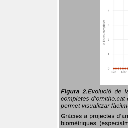
Figura 2.
Evolució de l
completes d’ornitho.cat 
permet visualitzar fàcilm
Gràcies a projectes d’a
biomètriques (especialm