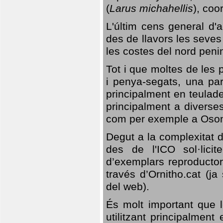
(
Larus michahellis
), coo
L'últim cens general d'a
des de llavors les seves
les costes del nord peni
Tot i que moltes de les p
i penya-segats, una par
principalment en teulad
principalment a diverses
com per exemple a Oso
Degut a la complexitat d
des de l'ICO sol·lici
d’exemplars reproductor
través d’Ornitho.cat (ja
del web).
És molt important que 
utilitzant principalment