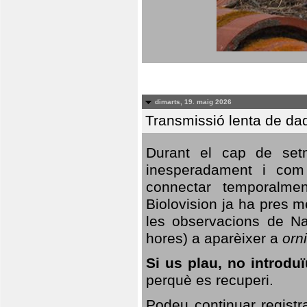
dimarts, 19. maig 2026
Transmissió lenta de da
Durant el cap de setm
inesperadament i com 
connectar temporalme
Biolovision ja ha pres 
les observacions de Na
hores) a aparèixer a
orni
Si us plau, no introd
perquè es recuperi.
Podeu continuar registr