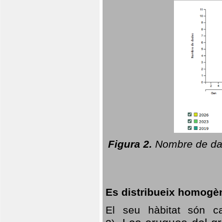
Figura 2.
Nombre de dad
Es distribueix homogè
El seu hàbitat són c