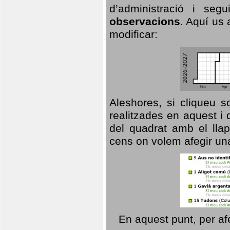
d’administració i se
observacions
. Aquí us 
modificar:
Aleshores, si cliqueu s
realitzades en aquest i
del quadrat amb el llap
cens on volem afegir un
En aquest punt, per af