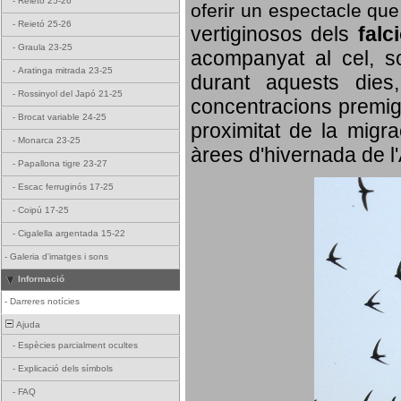
-
Reietó 25-26
oferir un espectacle qu
-
Reietó 25-26
vertiginosos dels
falc
-
Graula 23-25
acompanyat al cel, so
-
Aratinga mitrada 23-25
durant aquests dies
-
Rossinyol del Japó 21-25
concentracions premigr
-
Brocat variable 24-25
proximitat de la migra
-
Monarca 23-25
àrees d'hivernada de l
-
Papallona tigre 23-27
-
Escac ferruginós 17-25
-
Coipú 17-25
-
Cigalella argentada 15-22
-
Galeria d'imatges i sons
Informació
-
Darreres notícies
Ajuda
-
Espècies parcialment ocultes
-
Explicació dels símbols
-
FAQ