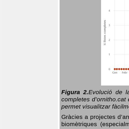
Figura 2.
Evolució de l
completes d’ornitho.cat 
permet visualitzar fàcilm
Gràcies a projectes d’a
biomètriques (especialm