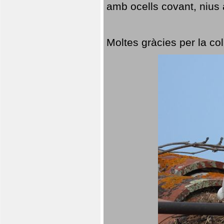
amb ocells covant, nius a
Moltes gràcies per la col