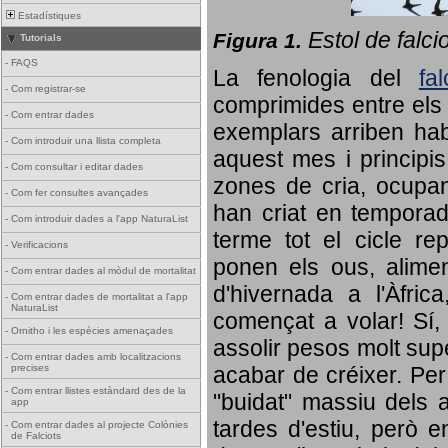
Estadístiques
Estol de falci
Figura 1.
Tutorials
-
FAQS
La fenologia del
fa
-
Com registrar-se
comprimides entre els o
-
Com entrar dades
exemplars arriben habi
-
Com introduir una llista completa
aquest mes i principis
-
Com consultar i editar dades
zones de cria, ocupan
-
Com fer consultes avançades
han criat en tempora
-
Com introduir dades a l'app NaturaList
terme tot el cicle rep
-
Verificacions
ponen els ous, alime
-
Com entrar dades al mòdul de mortalitat
d'hivernada a l'Àfric
-
Com entrar dades de mortalitat a l'app
NaturaList
començat a volar! Sí, 
-
Ornitho i les espècies amenaçades
assolir pesos molt supe
-
Com entrar dades amb localitzacions
precises
acabar de créixer. Per 
-
Com entrar llistes estàndard des de la
"buidat" massiu dels a
app
tardes d'estiu, però e
-
Com entrar dades al projecte Colònies
de Falciots