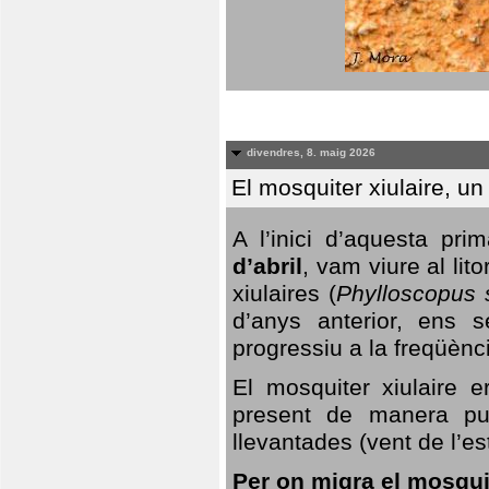
divendres, 8. maig 2026
El mosquiter xiulaire, u
A l’inici d’aquesta pr
d’abril
, vam viure al li
xiulaires (
Phylloscopus s
d’anys anterior, ens s
progressiu a la freqüènc
El mosquiter xiulaire 
present de manera pun
llevantades (vent de l’est
Per on migra el mosquit