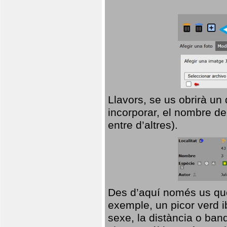
Llavors, se us obrirà un
incorporar, el nombre de
entre d’altres).
Des d’aquí només us que
exemple, un picor verd ib
sexe, la distància o ba