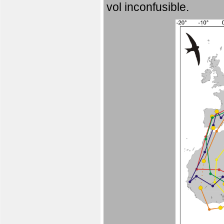
vol inconfusible.