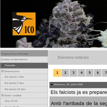
Pàgina d'inici d'Ornitho
Darreres notícies
Entitats col·laboradores
Consulta
Observacions
1
2
3
4
5
6
7
-
Els darrers 2 dies
-
Els darrers 5 dies
dimecres, 29. juliol 2026
-
Els darrers 15 dies
Els falciots ja es prepar
Dades i anàlisis
-
Grua 25-26
Amb l'arribada de la se