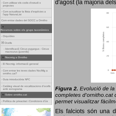
d'agost (la majoria del
-
Com utilitzar els codis d'estudi o
projectes
-
Com actualitzar la llista d'espècies a
l'app NaturaList
Com entrar dades del SOCC a Ornitho
Recursos sobre els grups taxonòmics
-
Orquídies
Ocells
-
Identificació Circus pygargus - Circus
macrourus (juvenils)
Nocmig a Ornitho
-
El Nocmig- informació general
-
Com entrar les teves dades NocMig a
ornitho.cat?
-
Guia introductòria NFC
-
Catàleg visual de vocalitzacions d'ocells
Figura 2.
Evolució de la
amb sonograma
completes d’ornitho.cat q
Sobre ornitho.cat
permet visualitzar fàcilm
-
Política de privacitat i Condicions d'ús
Els falciots són una 