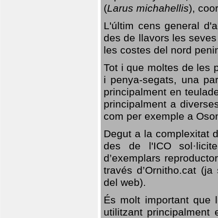
(
Larus michahellis
), coo
L'últim cens general d'a
des de llavors les seves
les costes del nord peni
Tot i que moltes de les p
i penya-segats, una par
principalment en teulad
principalment a diverses
com per exemple a Oso
Degut a la complexitat d
des de l'ICO sol·lici
d’exemplars reproductor
través d’Ornitho.cat (ja
del web).
És molt important que 
utilitzant principalment