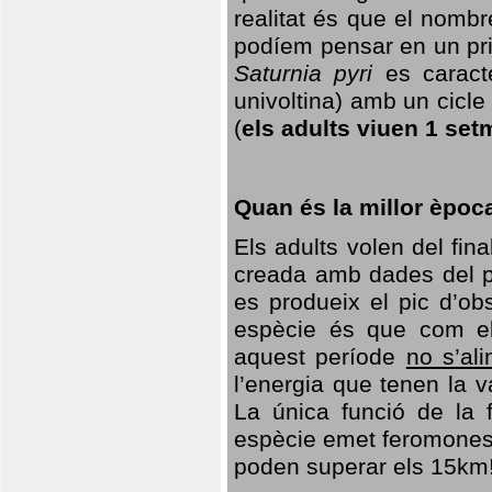
realitat és que el nomb
podíem pensar en un princ
Saturnia pyri
es caracte
univoltina) amb un cicle 
(
els adults viuen 1 set
Quan és la millor èpoc
Els adults volen del fin
creada amb dades del po
es produeix el pic d’ob
espècie és que com el
aquest període
no s’al
l’energia que tenen la 
La única funció de la f
espècie emet feromones
poden superar els 15km