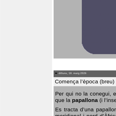
dilluns, 18. maig 2026
Comença l’època (breu) d
Per qui no la conegui, 
que la
papallona
(i l’in
Es tracta d’una papallo
meridional i nord d’Àfri