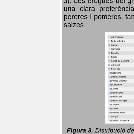
Les erugues del gr
3).
una clara preferència
pereres i pomeres, tam
salzes.
Figura 3.
Distribució d