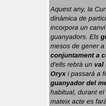
Aquest any, la Cur
dinàmica de partici
incorpora un canvi
guanyadors. 
Els 
g
conjuntament a 
d'ells rebrà un 
val
Oryx
 i passarà a f
guanyador del m
habitual, durant el 
mateix acte es farà