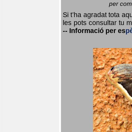
per coma
Si t’ha agradat tota a
les pots consultar tu ma
--
Informació per
es
p