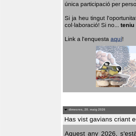
única participació per person
Si ja heu tingut l'oportuni
col·laboració! Si no...
teniu
Link a l'enquesta
aquí
!
dimecres, 20. maig 2026
Has vist gavians criant 
Aquest any 2026, s'est