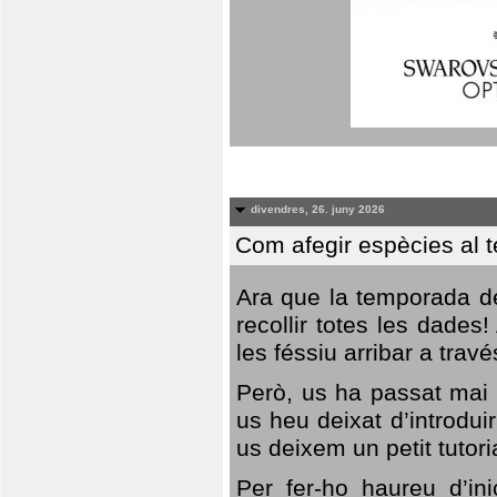
divendres, 26. juny 2026
Com afegir espècies al 
Ara que la temporada de
recollir totes les dades
les féssiu arribar a trav
Però, us ha passat mai 
us heu deixat d’introdu
us deixem un petit tutor
Per fer-ho haureu d’in