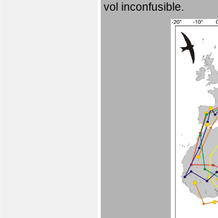
vol inconfusible.