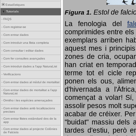
Estadístiques
Estol de falci
Figura 1.
Tutorials
-
FAQS
La fenologia del
fa
-
Com registrar-se
comprimides entre els o
-
Com entrar dades
exemplars arriben habi
-
Com introduir una llista completa
aquest mes i principis
-
Com consultar i editar dades
zones de cria, ocupan
-
Com fer consultes avançades
han criat en tempora
-
Com introduir dades a l'app NaturaList
terme tot el cicle rep
-
Verificacions
ponen els ous, alime
-
Com entrar dades al mòdul de mortalitat
d'hivernada a l'Àfric
-
Com entrar dades de mortalitat a l'app
NaturaList
començat a volar! Sí, 
-
Ornitho i les espècies amenaçades
assolir pesos molt supe
-
Com entrar dades amb localitzacions
precises
acabar de créixer. Per 
-
Com entrar llistes estàndard des de la
"buidat" massiu dels a
app
tardes d'estiu, però e
-
Com entrar dades al projecte Colònies
de Falciots