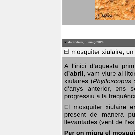
divendres, 8. maig 2026
El mosquiter xiulaire, u
A l’inici d’aquesta pr
d’abril
, vam viure al li
xiulaires (
Phylloscopus s
d’anys anterior, ens s
progressiu a la freqüènc
El mosquiter xiulaire 
present de manera pun
llevantades (vent de l’est
Per on migra el mosquit