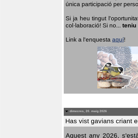
única participació per person
Si ja heu tingut l'oportuni
col·laboració! Si no...
teniu
Link a l'enquesta
aquí
!
dimecres, 20. maig 2026
Has vist gavians criant 
Aquest any 2026, s'est