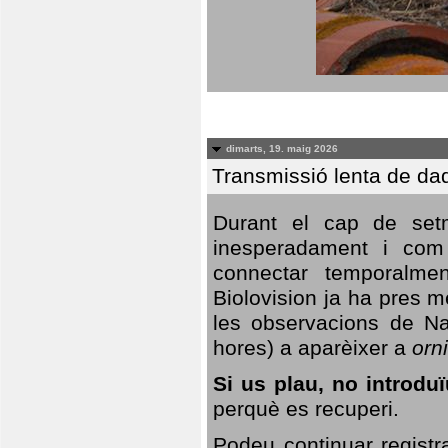
dimarts, 19. maig 2026
Transmissió lenta de da
Durant el cap de setm
inesperadament i com 
connectar temporalme
Biolovision ja ha pres 
les observacions de Na
hores) a aparèixer a
orni
Si us plau, no introd
perquè es recuperi.
Podeu continuar registr