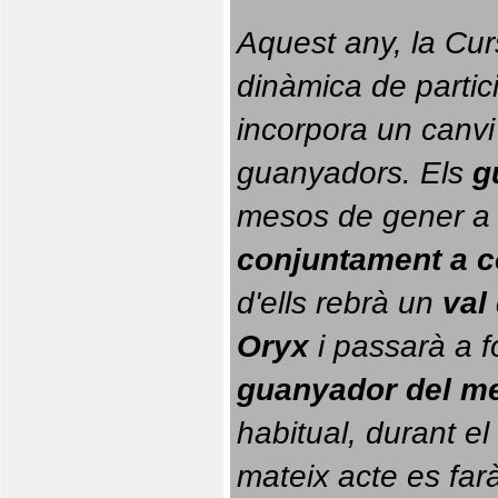
Aquest any, la Cur
dinàmica de partici
incorpora un canvi
guanyadors. 
Els 
g
conjuntament a 
d'ells rebrà un 
val
Oryx
 i passarà a f
guanyador del m
habitual, durant el 
mateix acte es farà