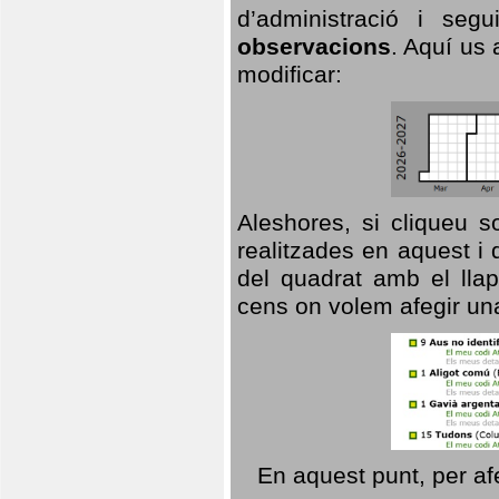
d’administració i se
observacions
. Aquí us 
modificar:
Aleshores, si cliqueu s
realitzades en aquest i
del quadrat amb el llap
cens on volem afegir un
En aquest punt, per af