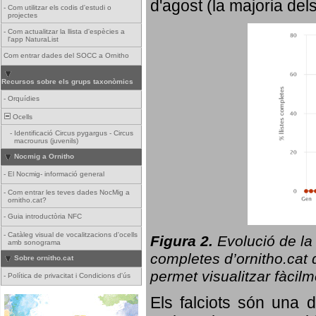
d'agost (la majoria del
-
Com utilitzar els codis d'estudi o
projectes
-
Com actualitzar la llista d'espècies a
l'app NaturaList
Com entrar dades del SOCC a Ornitho
Recursos sobre els grups taxonòmics
-
Orquídies
Ocells
-
Identificació Circus pygargus - Circus
macrourus (juvenils)
Nocmig a Ornitho
-
El Nocmig- informació general
-
Com entrar les teves dades NocMig a
ornitho.cat?
-
Guia introductòria NFC
-
Catàleg visual de vocalitzacions d'ocells
Figura 2.
Evolució de la
amb sonograma
completes d’ornitho.cat q
Sobre ornitho.cat
permet visualitzar fàcilm
-
Política de privacitat i Condicions d'ús
Els falciots són una 