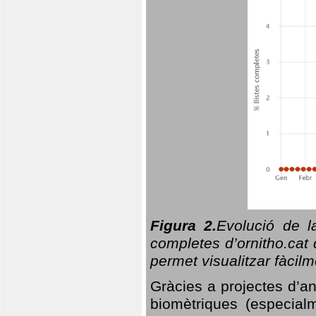
Figura 2.
Evolució de l
completes d’ornitho.cat 
permet visualitzar fàcilm
Gràcies a projectes d’a
biomètriques (especialm