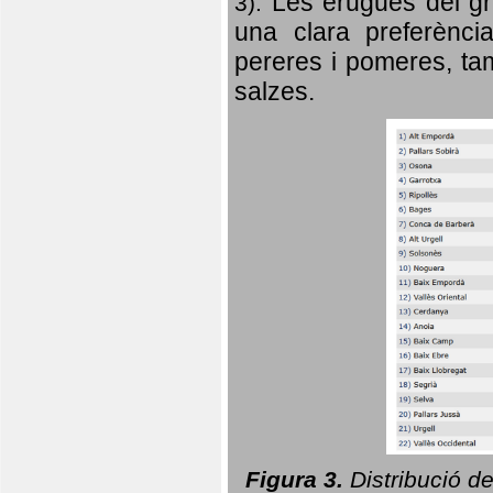
Les erugues del gr
3).
una clara preferència
pereres i pomeres, tam
salzes.
Figura 3.
Distribució d