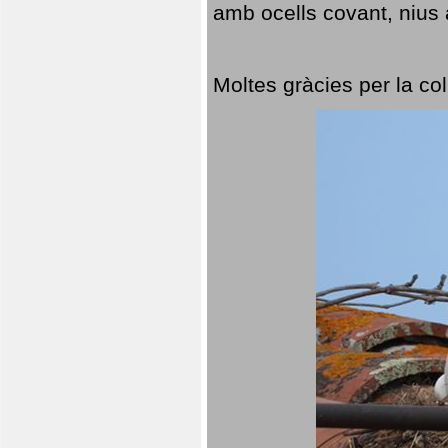
amb ocells covant, nius a
Moltes gràcies per la col