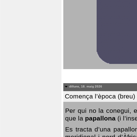
dilluns, 18. maig 2026
Comença l’època (breu) d
Per qui no la conegui, 
que la
papallona
(i l’in
Es tracta d’una papallo
meridional i nord d’Àfri