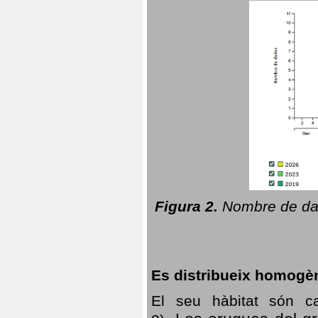
Figura 2.
Nombre de dad
Es distribueix homogè
El seu hàbitat són c