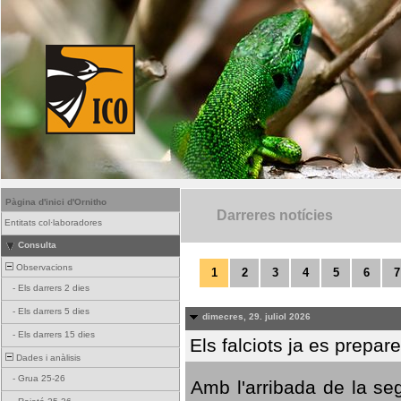
Pàgina d'inici d'Ornitho
Darreres notícies
Entitats col·laboradores
Consulta
Observacions
1
2
3
4
5
6
7
-
Els darrers 2 dies
-
Els darrers 5 dies
dimecres, 29. juliol 2026
-
Els darrers 15 dies
Els falciots ja es prepar
Dades i anàlisis
-
Grua 25-26
Amb l'arribada de la se