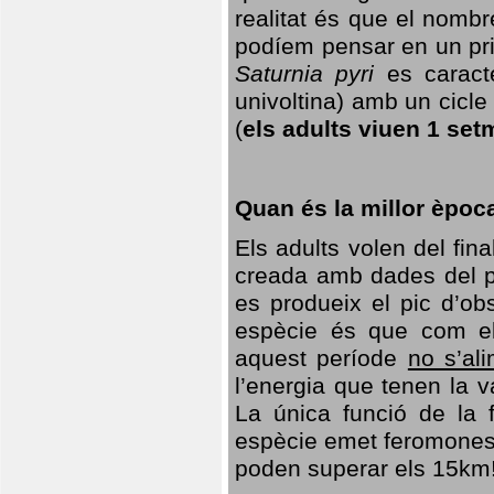
realitat és que el nomb
podíem pensar en un princ
Saturnia pyri
es caracte
univoltina) amb un cicle 
(
els adults viuen 1 set
Quan és la millor èpoc
Els adults volen del fin
creada amb dades del po
es produeix el pic d’ob
espècie és que com el
aquest període
no s’al
l’energia que tenen la 
La única funció de la f
espècie emet feromones
poden superar els 15km