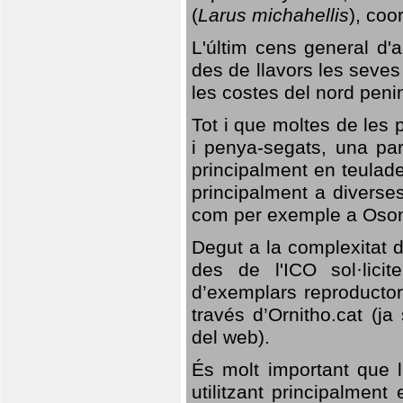
(
Larus michahellis
), coo
L'últim cens general d'a
des de llavors les seves
les costes del nord peni
Tot i que moltes de les p
i penya-segats, una par
principalment en teulad
principalment a diverses
com per exemple a Oso
Degut a la complexitat d
des de l'ICO sol·lici
d’exemplars reproductor
través d’Ornitho.cat (ja
del web).
És molt important que 
utilitzant principalment