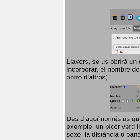
Llavors, se us obrirà un
incorporar, el nombre de
entre d’altres).
Des d’aquí només us que
exemple, un picor verd ib
sexe, la distància o ba