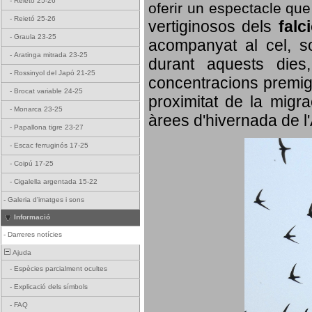
-
Reietó 25-26
oferir un espectacle qu
-
Reietó 25-26
vertiginosos dels
falc
-
Graula 23-25
acompanyat al cel, so
-
Aratinga mitrada 23-25
durant aquests dies
-
Rossinyol del Japó 21-25
concentracions premigr
-
Brocat variable 24-25
proximitat de la migra
-
Monarca 23-25
àrees d'hivernada de l
-
Papallona tigre 23-27
-
Escac ferruginós 17-25
-
Coipú 17-25
-
Cigalella argentada 15-22
-
Galeria d'imatges i sons
Informació
-
Darreres notícies
Ajuda
-
Espècies parcialment ocultes
-
Explicació dels símbols
-
FAQ