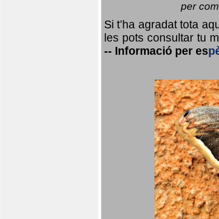
per coma
Si t’ha agradat tota a
les pots consultar tu ma
--
Informació per
es
p