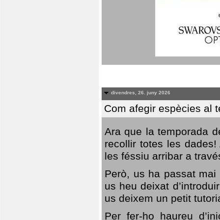
divendres, 26. juny 2026
Com afegir espècies al 
Ara que la temporada de
recollir totes les dades
les féssiu arribar a trav
Però, us ha passat mai 
us heu deixat d’introdu
us deixem un petit tutor
Per fer-ho haureu d’in