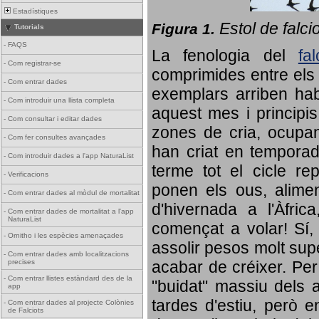
Estadístiques
Estol de falci
Figura 1.
Tutorials
-
FAQS
La fenologia del
fa
-
Com registrar-se
comprimides entre els o
-
Com entrar dades
exemplars arriben habi
-
Com introduir una llista completa
aquest mes i principis
-
Com consultar i editar dades
zones de cria, ocupan
-
Com fer consultes avançades
han criat en tempora
-
Com introduir dades a l'app NaturaList
terme tot el cicle rep
-
Verificacions
ponen els ous, alime
-
Com entrar dades al mòdul de mortalitat
d'hivernada a l'Àfric
-
Com entrar dades de mortalitat a l'app
NaturaList
començat a volar! Sí, 
-
Ornitho i les espècies amenaçades
assolir pesos molt supe
-
Com entrar dades amb localitzacions
precises
acabar de créixer. Per 
-
Com entrar llistes estàndard des de la
"buidat" massiu dels a
app
tardes d'estiu, però e
-
Com entrar dades al projecte Colònies
de Falciots