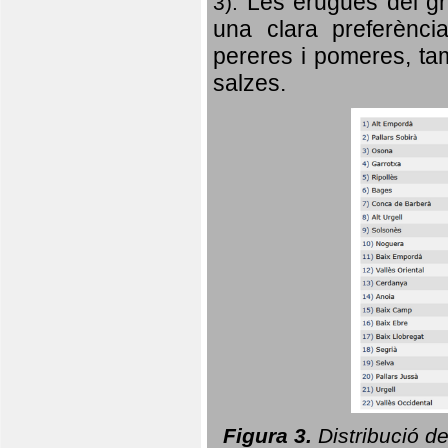
Les erugues del gr
3).
una clara preferència
pereres i pomeres, tam
salzes.
Figura 3.
Distribució d