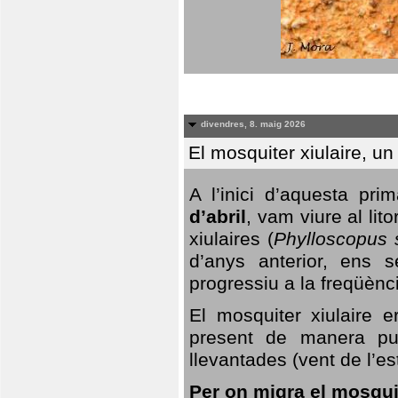
divendres, 8. maig 2026
El mosquiter xiulaire, u
A l’inici d’aquesta pr
d’abril
, vam viure al li
xiulaires (
Phylloscopus s
d’anys anterior, ens s
progressiu a la freqüènc
El mosquiter xiulaire 
present de manera pun
llevantades (vent de l’est
Per on migra el mosquit