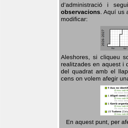
d’administració i se
observacions
. Aquí us 
modificar:
Aleshores, si cliqueu s
realitzades en aquest i
del quadrat amb el llap
cens on volem afegir un
En aquest punt, per af