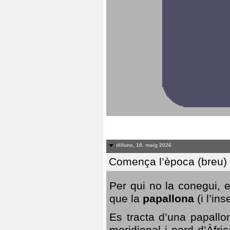
dilluns, 18. maig 2026
Comença l’època (breu) d
Per qui no la conegui, 
que la
papallona
(i l’in
Es tracta d’una papallo
meridional i nord d’Àfri