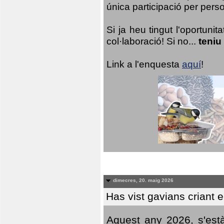
única participació per person
Si ja heu tingut l'oportuni
col·laboració! Si no...
teniu
Link a l'enquesta
aquí
!
dimecres, 20. maig 2026
Has vist gavians criant 
Aquest any 2026, s'est