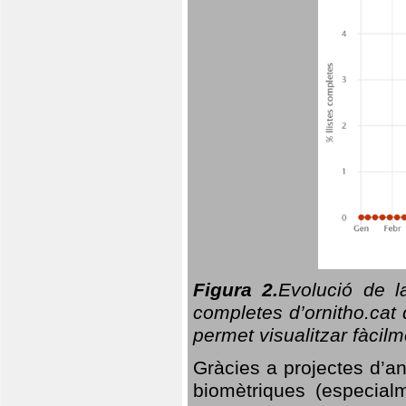
Figura 2.
Evolució de l
completes d’ornitho.cat 
permet visualitzar fàcilm
Gràcies a projectes d’a
biomètriques (especialm