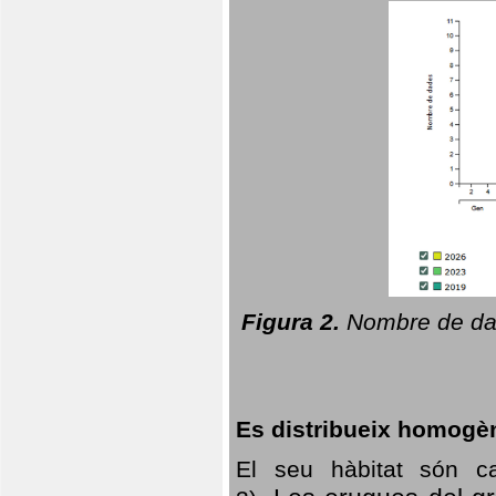
Figura 2.
Nombre de dad
Es distribueix homogè
El seu hàbitat són c