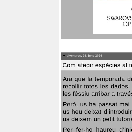
divendres, 26. juny 2026
Com afegir espècies al 
Ara que la temporada de
recollir totes les dades
les féssiu arribar a trav
Però, us ha passat mai 
us heu deixat d’introdu
us deixem un petit tutor
Per fer-ho haureu d’in