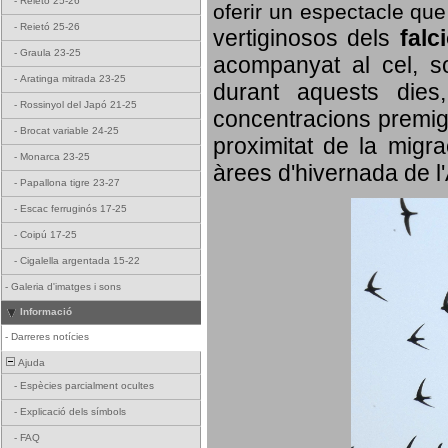
-
Reietó 25-26
oferir un espectacle qu
-
Reietó 25-26
vertiginosos dels
falc
-
Graula 23-25
acompanyat al cel, so
-
Aratinga mitrada 23-25
durant aquests dies
-
Rossinyol del Japó 21-25
concentracions premigr
-
Brocat variable 24-25
proximitat de la migra
-
Monarca 23-25
àrees d'hivernada de l
-
Papallona tigre 23-27
-
Escac ferruginós 17-25
-
Coipú 17-25
-
Cigalella argentada 15-22
-
Galeria d'imatges i sons
Informació
-
Darreres notícies
Ajuda
-
Espècies parcialment ocultes
-
Explicació dels símbols
-
FAQ