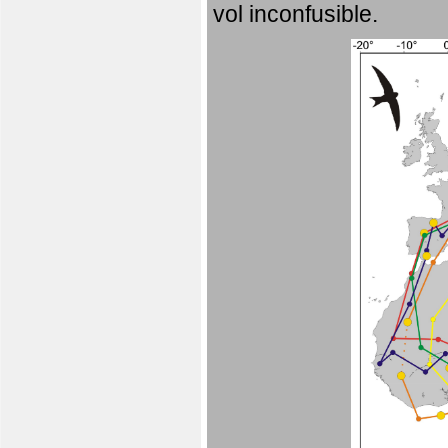
vol inconfusible.