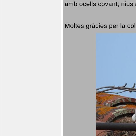
amb ocells covant, nius a
Moltes gràcies per la col