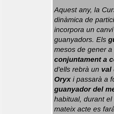
Aquest any, la Cur
dinàmica de partici
incorpora un canvi
guanyadors. 
Els 
g
conjuntament a 
d'ells rebrà un 
val
Oryx
 i passarà a f
guanyador del m
habitual, durant el 
mateix acte es farà