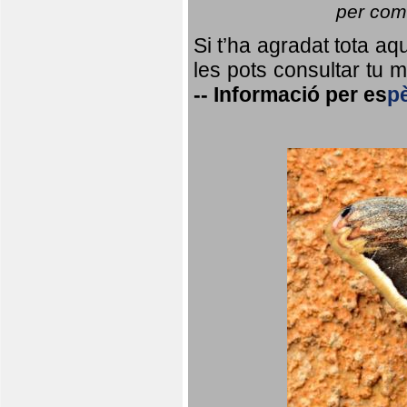
per coma
Si t’ha agradat tota a
les pots consultar tu ma
--
Informació per
es
p