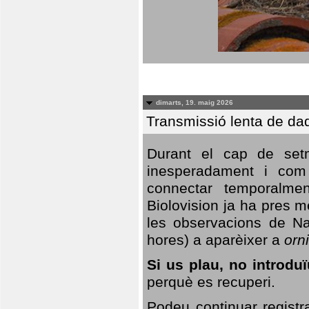
dimarts, 19. maig 2026
Transmissió lenta de da
Durant el cap de setm
inesperadament i com 
connectar temporalme
Biolovision ja ha pres 
les observacions de Na
hores) a aparèixer a
orni
Si us plau, no introd
perquè es recuperi.
Podeu continuar registr