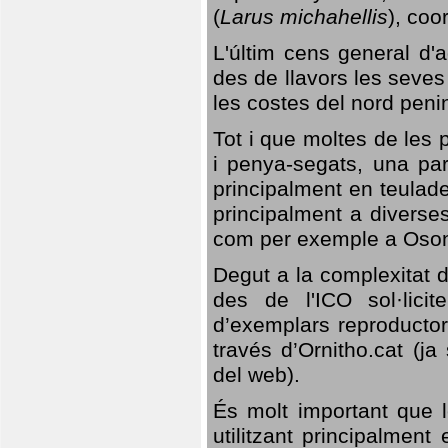
(
Larus michahellis
), coo
L'últim cens general d'a
des de llavors les seves
les costes del nord peni
Tot i que moltes de les p
i penya-segats, una par
principalment en teulad
principalment a diverses
com per exemple a Oso
Degut a la complexitat d
des de l'ICO sol·lici
d’exemplars reproductor
través d’Ornitho.cat (ja
del web).
És molt important que 
utilitzant principalment