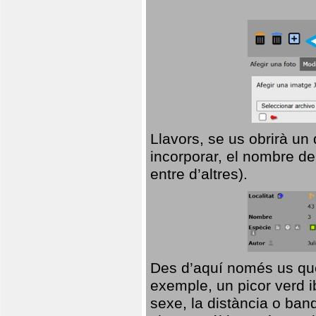
Llavors, se us obrirà un
incorporar, el nombre de
entre d’altres).
Des d’aquí només us que
exemple, un picor verd ib
sexe, la distància o ba