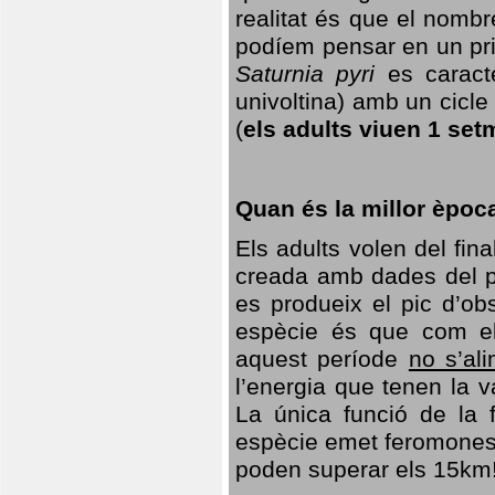
realitat és que el nomb
podíem pensar en un princ
Saturnia pyri
es caracte
univoltina) amb un cicle 
(
els adults viuen 1 set
Quan és la millor èpoc
Els adults volen del fin
creada amb dades del po
es produeix el pic d’ob
espècie és que com el
aquest període
no s’al
l’energia que tenen la 
La única funció de la f
espècie emet feromones
poden superar els 15km