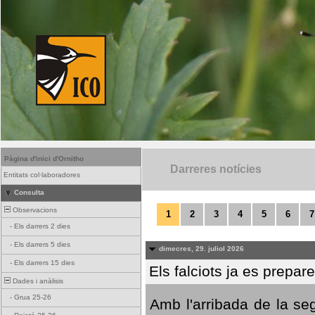
Pàgina d'inici d'Ornitho
Darreres notícies
Entitats col·laboradores
Consulta
Observacions
1
2
3
4
5
6
7
-
Els darrers 2 dies
-
Els darrers 5 dies
dimecres, 29. juliol 2026
-
Els darrers 15 dies
Els falciots ja es prepar
Dades i anàlisis
-
Grua 25-26
Amb l'arribada de la se