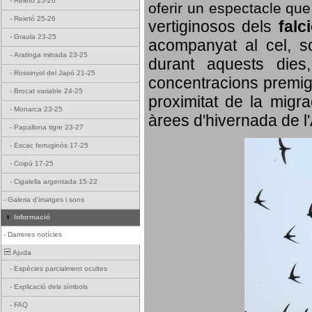
-
Reietó 25-26
oferir un espectacle qu
-
Reietó 25-26
vertiginosos dels
falc
-
Graula 23-25
acompanyat al cel, so
-
Aratinga mitrada 23-25
durant aquests dies
-
Rossinyol del Japó 21-25
concentracions premigr
-
Brocat variable 24-25
proximitat de la migra
-
Monarca 23-25
àrees d'hivernada de l
-
Papallona tigre 23-27
-
Escac ferruginós 17-25
-
Coipú 17-25
-
Cigalella argentada 15-22
-
Galeria d'imatges i sons
Informació
-
Darreres notícies
Ajuda
-
Espècies parcialment ocultes
-
Explicació dels símbols
-
FAQ