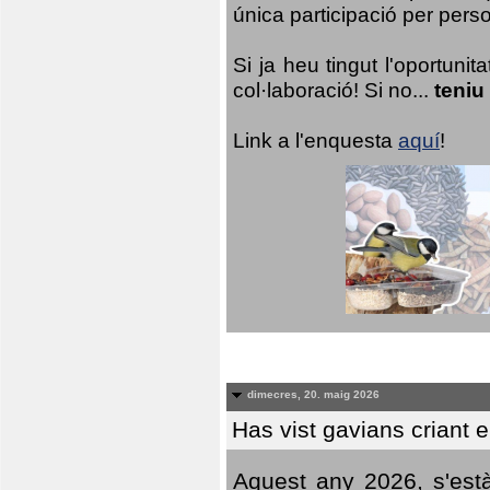
única participació per person
Si ja heu tingut l'oportuni
col·laboració! Si no...
teniu
Link a l'enquesta
aquí
!
dimecres, 20. maig 2026
Has vist gavians criant 
Aquest any 2026, s'est