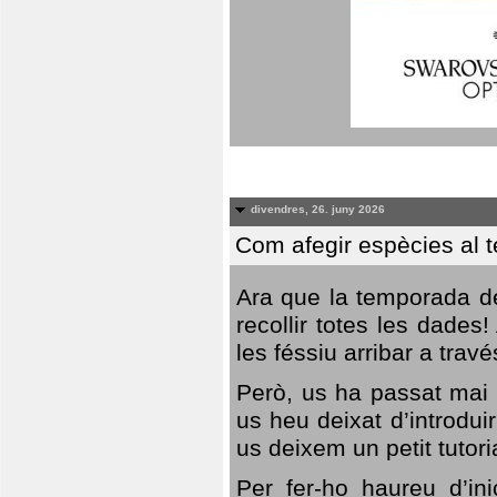
divendres, 26. juny 2026
Com afegir espècies al 
Ara que la temporada de
recollir totes les dades
les féssiu arribar a trav
Però, us ha passat mai 
us heu deixat d’introdu
us deixem un petit tutor
Per fer-ho haureu d’in