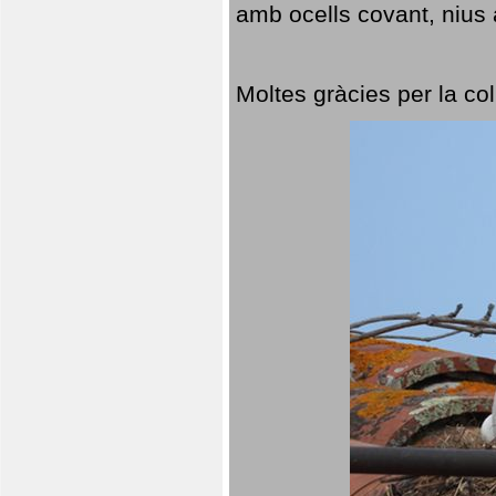
amb ocells covant, nius a
Moltes gràcies per la col