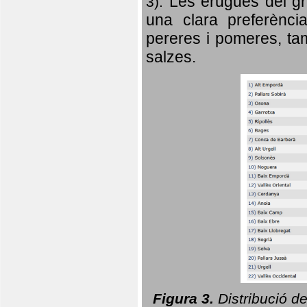
Les erugues del gr
3).
una clara preferència
pereres i pomeres, tam
salzes.
Figura 3.
Distribució d