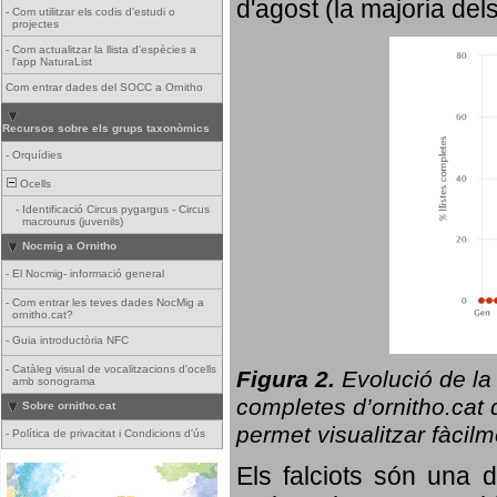
d'agost (la majoria del
-
Com utilitzar els codis d'estudi o
projectes
-
Com actualitzar la llista d'espècies a
l'app NaturaList
Com entrar dades del SOCC a Ornitho
Recursos sobre els grups taxonòmics
-
Orquídies
Ocells
-
Identificació Circus pygargus - Circus
macrourus (juvenils)
Nocmig a Ornitho
-
El Nocmig- informació general
-
Com entrar les teves dades NocMig a
ornitho.cat?
-
Guia introductòria NFC
-
Catàleg visual de vocalitzacions d'ocells
Figura 2.
Evolució de la
amb sonograma
completes d’ornitho.cat q
Sobre ornitho.cat
permet visualitzar fàcilm
-
Política de privacitat i Condicions d'ús
Els falciots són una 