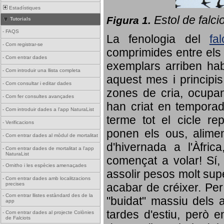
Estadístiques
Estol de falci
Figura 1.
Tutorials
-
FAQS
La fenologia del
fa
-
Com registrar-se
comprimides entre els o
-
Com entrar dades
exemplars arriben habi
-
Com introduir una llista completa
aquest mes i principis
-
Com consultar i editar dades
zones de cria, ocupan
-
Com fer consultes avançades
han criat en tempora
-
Com introduir dades a l'app NaturaList
terme tot el cicle rep
-
Verificacions
ponen els ous, alime
-
Com entrar dades al mòdul de mortalitat
d'hivernada a l'Àfric
-
Com entrar dades de mortalitat a l'app
NaturaList
començat a volar! Sí, 
-
Ornitho i les espècies amenaçades
assolir pesos molt supe
-
Com entrar dades amb localitzacions
precises
acabar de créixer. Per 
-
Com entrar llistes estàndard des de la
"buidat" massiu dels a
app
tardes d'estiu, però e
-
Com entrar dades al projecte Colònies
de Falciots