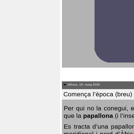
dilluns, 18. maig 2026
Comença l’època (breu) d
Per qui no la conegui, 
que la
papallona
(i l’in
Es tracta d’una papallo
meridional i nord d’Àfri