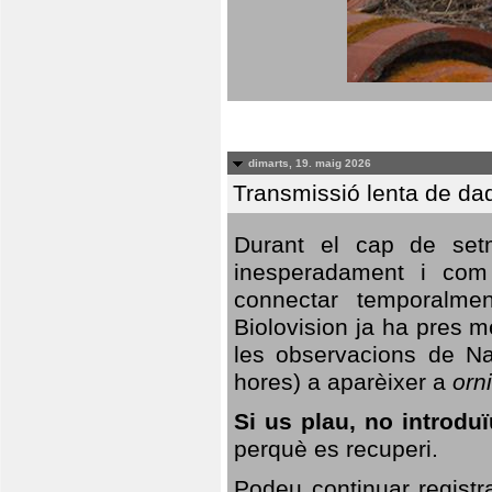
dimarts, 19. maig 2026
Transmissió lenta de da
Durant el cap de setm
inesperadament i com 
connectar temporalme
Biolovision ja ha pres 
les observacions de Na
hores) a aparèixer a
orni
Si us plau, no introd
perquè es recuperi.
Podeu continuar registr