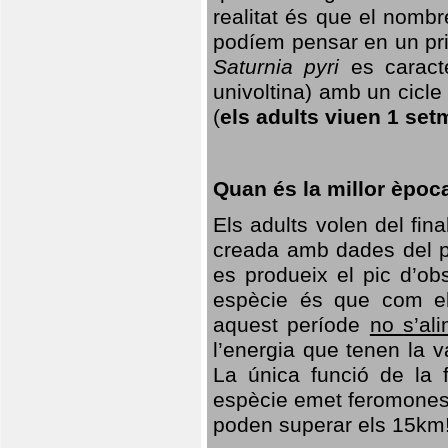
realitat és que el nomb
podíem pensar en un princ
Saturnia pyri
es caracte
univoltina) amb un cicle 
(
els adults viuen 1 set
Quan és la millor èpoc
Els adults volen del fin
creada amb dades del po
es produeix el pic d’ob
espècie és que com el
aquest període
no s’al
l’energia que tenen la 
La única funció de la f
espècie emet feromones
poden superar els 15km