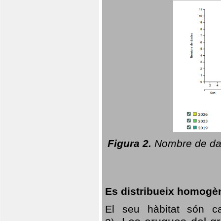
Figura 2.
Nombre de dad
Es distribueix homogè
El seu hàbitat són c