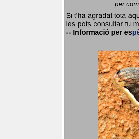
per coma
Si t’ha agradat tota a
les pots consultar tu ma
--
Informació per
es
p