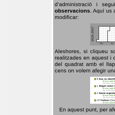
d’administració i se
observacions
. Aquí us 
modificar:
Aleshores, si cliqueu s
realitzades en aquest i
del quadrat amb el llap
cens on volem afegir un
En aquest punt, per af