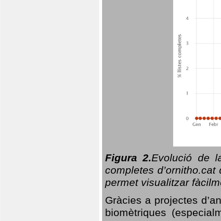
Figura 2.
Evolució de l
completes d’ornitho.cat 
permet visualitzar fàcilm
Gràcies a projectes d’a
biomètriques (especialm