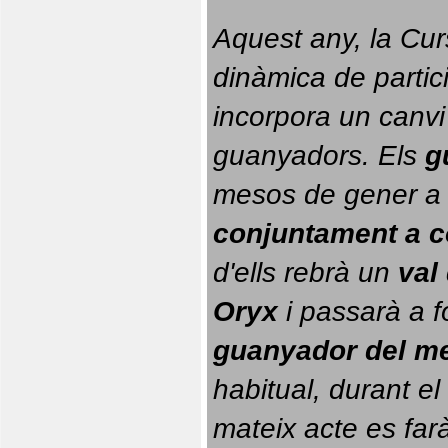
Aquest any, la Cur
dinàmica de partici
incorpora un canvi
guanyadors. 
Els 
g
conjuntament a 
d'ells rebrà un 
val
Oryx
 i passarà a f
guanyador del m
habitual, durant el 
mateix acte es farà