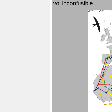
vol inconfusible.