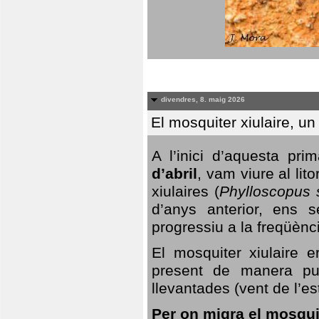
divendres, 8. maig 2026
El mosquiter xiulaire, u
A l’inici d’aquesta pr
d’abril
, vam viure al li
xiulaires (
Phylloscopus s
d’anys anterior, ens s
progressiu a la freqüènc
El mosquiter xiulaire 
present de manera pun
llevantades (vent de l’est
Per on migra el mosquit