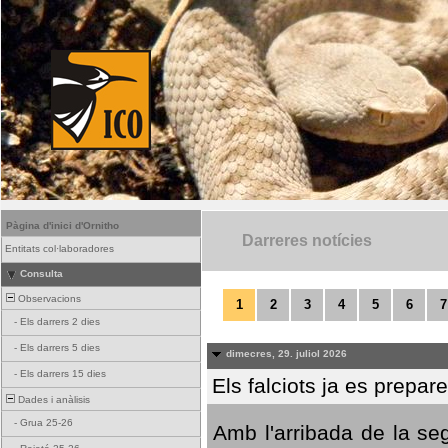
Pàgina d'inici d'Ornitho
Darreres notícies
Entitats col·laboradores
Consulta
Observacions
1
2
3
4
5
6
7
-
Els darrers 2 dies
-
Els darrers 5 dies
dimecres, 29. juliol 2026
-
Els darrers 15 dies
Els falciots ja es prepar
Dades i anàlisis
-
Grua 25-26
Amb l'arribada de la se