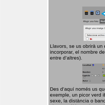
Llavors, se us obrirà un
incorporar, el nombre de
entre d’altres).
Des d’aquí només us que
exemple, un picor verd ib
sexe, la distància o ba