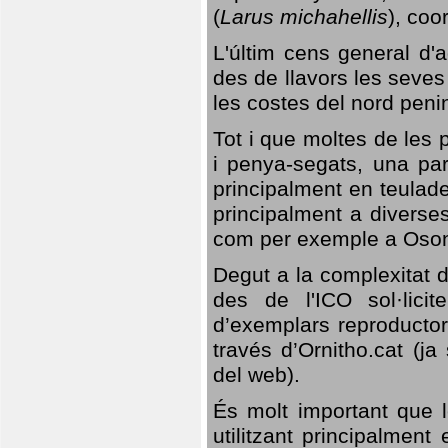
(
Larus michahellis
), coo
L'últim cens general d'a
des de llavors les seves
les costes del nord peni
Tot i que moltes de les p
i penya-segats, una par
principalment en teulad
principalment a diverses
com per exemple a Oso
Degut a la complexitat d
des de l'ICO sol·lici
d’exemplars reproductor
través d’Ornitho.cat (ja
del web).
És molt important que 
utilitzant principalment