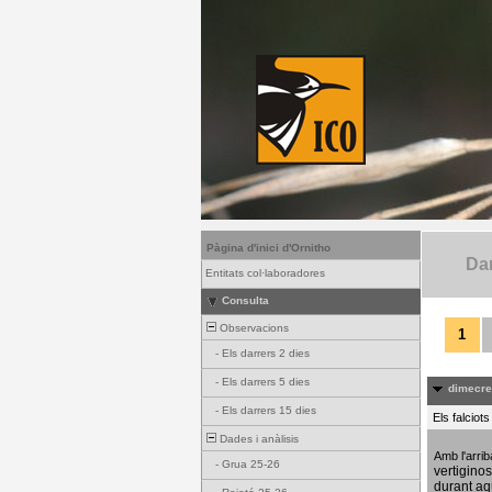
Pàgina d'inici d'Ornitho
Dar
Entitats col·laboradores
Consulta
Observacions
1
-
Els darrers 2 dies
-
Els darrers 5 dies
dimecres
-
Els darrers 15 dies
Els falciot
Dades i anàlisis
Amb l'arri
-
Grua 25-26
vertigino
durant aq