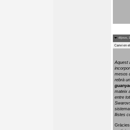
dijous, 
Canvi en e
Aquest a
incorpor
mesos d
rebrà un
guanya
mateix a
entre to
Swarovs
sistema 
llistes 
Gràcies