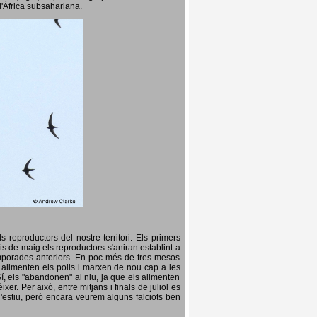
l'Àfrica subsahariana.
 reproductors del nostre territori. Els primers
is de maig els reproductors s'aniran establint a
temporades anteriors. En poc més de tres mesos
s, alimenten els polls i marxen de nou cap a les
Sí, els "abandonen" al niu, ja que els alimenten
er. Per això, entre mitjans i finals de juliol es
d'estiu, però encara veurem alguns falciots ben