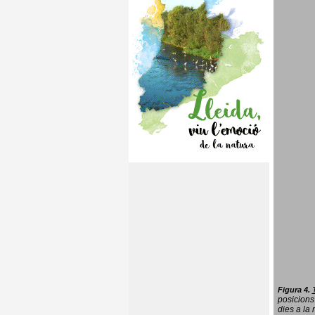
Figura 4.
posicions
dies a la 