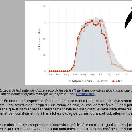
Evolució de la freqüència d’observació de l’espècie (% de llistes completes d’ornitho.cat que co
alitzar fàcilment el patró fenològic de l’espècie. Font:
Ornithollistes
.
ots són una de les espècies més adaptades a la vida a l'aire. Malgrat la seva semb
ts. Les seves ales llargues i en forma de falç, el cos aerodinàmic i unes pot
tzada que li permet passar pràcticament tota la vida volant. A l'aire caça insectes
terial per construir el niu i fins i tot és capaç de dormir durant el vol, alterna
s curiositats més sorprenents d'aquesta espècie té com a protagonistes els jov
 el niu per primera vegada, ho fan amb totes les habilitats necessàries per sobrev