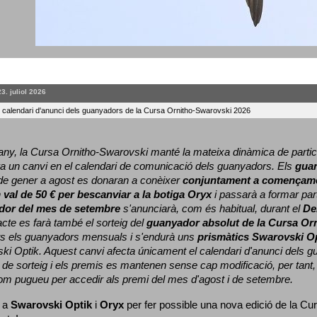
23. juliol 2026
l calendari d'anunci dels guanyadors de la Cursa Ornitho-Swarovski 2026
ny, la Cursa Ornitho-Swarovski manté la mateixa dinàmica de particip
a un canvi en el calendari de comunicació dels guanyadors. 
Els 
gua
e gener a agost es donaran a conèixer 
conjuntament a començame
 
val de 50 € per bescanviar a la botiga Oryx
 i passarà a formar part
dor del mes de setembre
 s'anunciarà, com és habitual, durant el 
De
cte es farà també el sorteig del 
guanyador absolut de la Cursa Or
ts els guanyadors mensuals i s'endurà uns 
prismàtics Swarovski O
ki Optik. 
Aquest canvi afecta únicament el calendari d'anunci dels gua
de sorteig i els premis es mantenen sense cap modificació, per tant,
com pugueu per accedir als premi del mes d'agost i de setembre.
 a 
Swarovski Optik
 i 
Oryx
 per fer possible una nova edició de la Cur