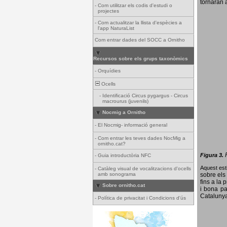
tornaran a
-
Com utilitzar els codis d'estudi o
projectes
-
Com actualitzar la llista d'espècies a
l'app NaturaList
Com entrar dades del SOCC a Ornitho
Recursos sobre els grups taxonòmics
-
Orquídies
Ocells
-
Identificació Circus pygargus - Circus
macrourus (juvenils)
Nocmig a Ornitho
-
El Nocmig- informació general
-
Com entrar les teves dades NocMig a
ornitho.cat?
Figura 3.
-
Guia introductòria NFC
Aquest esti
-
Catàleg visual de vocalitzacions d'ocells
amb sonograma
sobre els 
fins a la 
Sobre ornitho.cat
i bona pa
Catalunya
-
Política de privacitat i Condicions d'ús