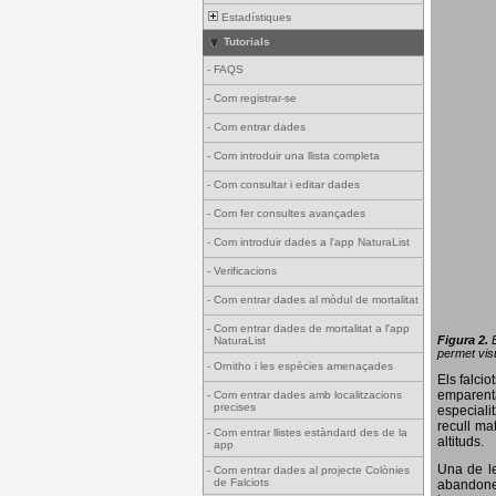
Estadístiques
Tutorials
-
FAQS
-
Com registrar-se
-
Com entrar dades
-
Com introduir una llista completa
-
Com consultar i editar dades
-
Com fer consultes avançades
-
Com introduir dades a l'app NaturaList
-
Verificacions
-
Com entrar dades al mòdul de mortalitat
-
Com entrar dades de mortalitat a l'app
Figura 2.
NaturaList
permet visu
-
Ornitho i les espècies amenaçades
Els falci
emparenta
-
Com entrar dades amb localitzacions
precises
especiali
recull ma
-
Com entrar llistes estàndard des de la
altituds.
app
Una de le
-
Com entrar dades al projecte Colònies
de Falciots
abandonen