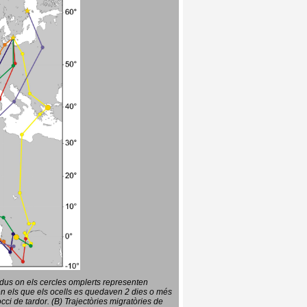
vidus on els cercles omplerts representen
en els que els ocells es quedaven 2 dies o més
ci de tardor. (B) Trajectòries migratòries de