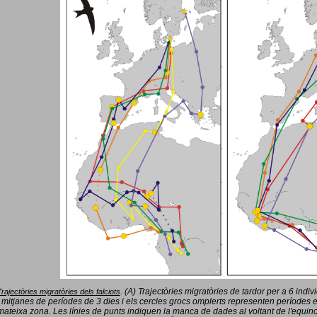
(A) Trajectòries migratòries de tardor per a 6 indi
Trajectòries migratòries dels falciots
.
 mitjanes de períodes de 3 dies i els cercles grocs omplerts representen períodes 
mateixa zona. Les línies de punts indiquen la manca de dades al voltant de l'equinoc