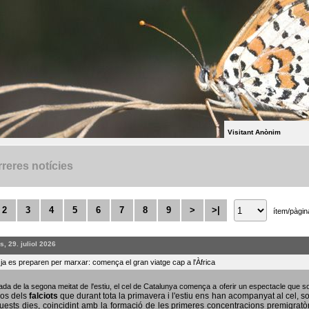
Visitant Anònim
reres notícies
2
3
4
5
6
7
8
9
>
>|
ítem/pàgin
, 29. juliol 2026
s ja es preparen per marxar: comença el gran viatge cap a l'Àfrica
bada de la segona meitat de l'estiu, el cel de Catalunya comença a oferir un espectacle que
sos dels
falciots
que durant tota la primavera i l'estiu ens han acompanyat al cel, s
uests dies, coincidint amb la formació de les primeres concentracions premigratò