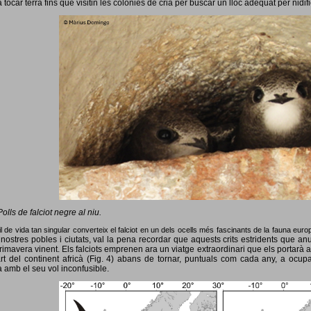
 tocar terra fins que visitin les colònies de cria per buscar un lloc adequat per nidif
Polls de falciot negre al niu.
l de vida tan singular converteix el falciot en un dels ocells més fascinants de la fauna eur
nostres pobles i ciutats, val la pena recordar que aquests crits estridents que anun
primavera vinent.
Els falciots emprenen ara un viatge extraordinari que els portarà a
rt del continent africà (Fig. 4) abans de tornar, puntuals com cada any, a ocup
 amb el seu vol inconfusible.