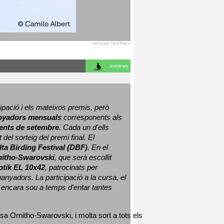
enviat per Jana Marco
avinews
ació i els mateixos premis, però 
nyadors mensuals
 corresponents als 
nts de setembre
. Cada un d'ells 
 del sorteig del premi final. 
El 
lta Birding Festival (DBF)
. En el 
nitho-Swarovski
, que serà escollit 
ptik EL 10x42
, patrocinats per 
nyadors. La participació a la cursa, el 
 encara sou a temps d'entar tantes 
sa Ornitho-Swarovski, i molta sort a tots els 