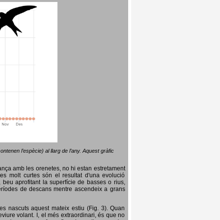
ntenen l’espècie) al llarg de l’any. Aquest gràfic
lança amb les orenetes, no hi estan estretament
es molt curtes són el resultat d'una evolució
, beu aprofitant la superfície de basses o rius,
nt períodes de descans mentre ascendeix a grans
es nascuts aquest mateix estiu (Fig. 3). Quan
iure volant. I, el més extraordinari, és que no