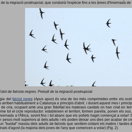
 de la migració postnupcial, que conduirà l'espècie fins a les àrees d'hivernada de 
Estol de falciots negres. Preludi de la migració postnupcial.
ogia del
falciot negre
(
Apus apus
) és una de les més comprimides entre els ocells
 arriben habitualment a Catalunya a principis d'abril, i durant aquest mes i princip
 de cria, ocupant amb una gran fidelitat les mateixes cavitats on han criat en 
rme tot el cicle reproductor: estableixen el territori, formen parella, ponen els ou
vernada a l'Àfrica, sovint fins i tot abans que els pollets hagin començat a volar! 
ir pesos molt superiors al dels adults i els poden deixar uns dies per acabar de créix
un "buidat" massiu dels adults de falciots que sentíem cridant els matins i tardes 
finals d'agost (la majoria dels joves de l'any que comencen a volar) (Fig. 2).