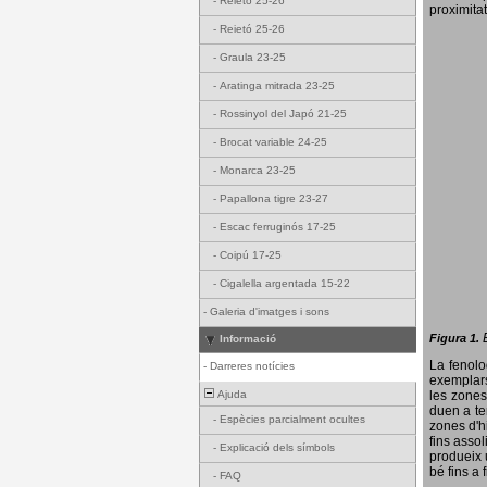
-
Reietó 25-26
proximitat
-
Reietó 25-26
-
Graula 23-25
-
Aratinga mitrada 23-25
-
Rossinyol del Japó 21-25
-
Brocat variable 24-25
-
Monarca 23-25
-
Papallona tigre 23-27
-
Escac ferruginós 17-25
-
Coipú 17-25
-
Cigalella argentada 15-22
-
Galeria d'imatges i sons
Figura 1.
Informació
La fenol
-
Darreres notícies
exemplars
Ajuda
les zones
duen a te
-
Espècies parcialment ocultes
zones d'hi
fins assol
-
Explicació dels símbols
produeix 
bé fins a 
-
FAQ