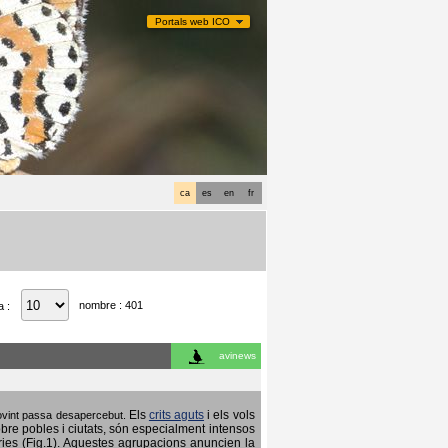
Portals web ICO
ca
es
en
fr
nombre : 401
a :
avinews
Els
crits aguts
i els vols
 sovint passa desapercebut.
obre pobles i ciutats, són especialment intensos
ries (Fig.1). Aquestes agrupacions anuncien la