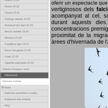
-
Reietó 25-26
oferir un espectacle qu
-
Reietó 25-26
vertiginosos dels
falc
-
Graula 23-25
acompanyat al cel, so
-
Aratinga mitrada 23-25
durant aquests dies
-
Rossinyol del Japó 21-25
concentracions premigr
-
Brocat variable 24-25
proximitat de la migra
-
Monarca 23-25
àrees d'hivernada de l
-
Papallona tigre 23-27
-
Escac ferruginós 17-25
-
Coipú 17-25
-
Cigalella argentada 15-22
-
Galeria d'imatges i sons
Informació
-
Darreres notícies
Ajuda
-
Espècies parcialment ocultes
-
Explicació dels símbols
-
FAQ