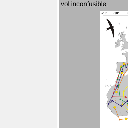
vol inconfusible.