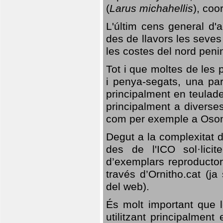
(
Larus michahellis
), coo
L'últim cens general d'a
des de llavors les seves
les costes del nord peni
Tot i que moltes de les p
i penya-segats, una par
principalment en teulad
principalment a diverses
com per exemple a Oso
Degut a la complexitat d
des de l'ICO sol·lici
d’exemplars reproductor
través d’Ornitho.cat (ja
del web).
És molt important que 
utilitzant principalment