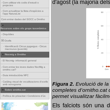
d'agost (la majoria del
-
Com utilitzar els codis d'estudi o
projectes
-
Com actualitzar la llista d'espècies a
l'app NaturaList
Com entrar dades del SOCC a Ornitho
Recursos sobre els grups taxonòmics
-
Orquídies
Ocells
-
Identificació Circus pygargus - Circus
macrourus (juvenils)
Nocmig a Ornitho
-
El Nocmig- informació general
-
Com entrar les teves dades NocMig a
ornitho.cat?
-
Guia introductòria NFC
-
Catàleg visual de vocalitzacions d'ocells
Figura 2.
Evolució de la
amb sonograma
completes d’ornitho.cat q
Sobre ornitho.cat
permet visualitzar fàcilm
-
Política de privacitat i Condicions d'ús
Els falciots són una 