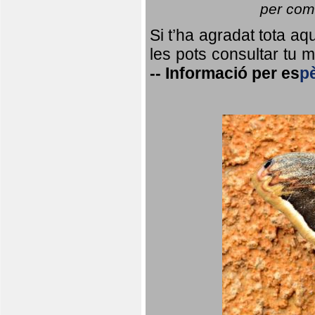
per coma
Si t’ha agradat tota a
les pots consultar tu ma
--
Informació per
es
p