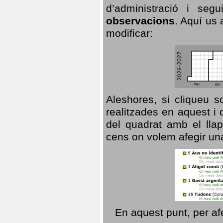
d’administració i se
observacions
. Aquí us 
modificar:
Aleshores, si cliqueu s
realitzades en aquest i
del quadrat amb el llap
cens on volem afegir un
En aquest punt, per af