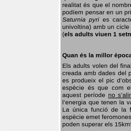
realitat és que el nomb
podíem pensar en un princ
Saturnia pyri
es caracte
univoltina) amb un cicle 
(
els adults viuen 1 set
Quan és la millor èpoc
Els adults volen del fin
creada amb dades del po
es produeix el pic d’ob
espècie és que com el
aquest període
no s’al
l’energia que tenen la 
La única funció de la f
espècie emet feromones
poden superar els 15km