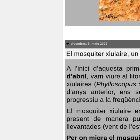
divendres, 8. maig 2026
El mosquiter xiulaire, u
A l’inici d’aquesta pr
d’abril
, vam viure al li
xiulaires (
Phylloscopus s
d’anys anterior, ens s
progressiu a la freqüènc
El mosquiter xiulaire 
present de manera pun
llevantades (vent de l’est
Per on migra el mosquit