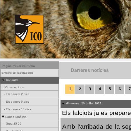
Pàgina d'inici d'Ornitho
Darreres notícies
Entitats col·laboradores
Consulta
Observacions
1
2
3
4
5
6
7
-
Els darrers 2 dies
-
Els darrers 5 dies
dimecres, 29. juliol 2026
-
Els darrers 15 dies
Els falciots ja es prepar
Dades i anàlisis
-
Grua 25-26
Amb l'arribada de la se