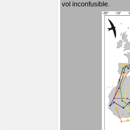
vol inconfusible.