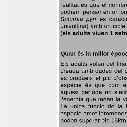
realitat és que el nomb
podíem pensar en un princ
Saturnia pyri
es caracte
univoltina) amb un cicle 
(
els adults viuen 1 set
Quan és la millor èpoc
Els adults volen del fin
creada amb dades del po
es produeix el pic d’ob
espècie és que com el
aquest període
no s’al
l’energia que tenen la 
La única funció de la f
espècie emet feromones
poden superar els 15km