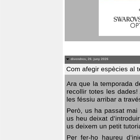
divendres, 26. juny 2026
Com afegir espècies al 
Ara que la temporada de
recollir totes les dades
les féssiu arribar a trav
Però, us ha passat mai 
us heu deixat d’introdu
us deixem un petit tutor
Per fer-ho haureu d’in