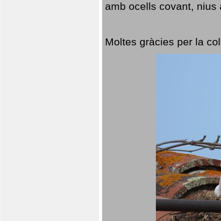
amb ocells covant, nius a
Moltes gràcies per la col