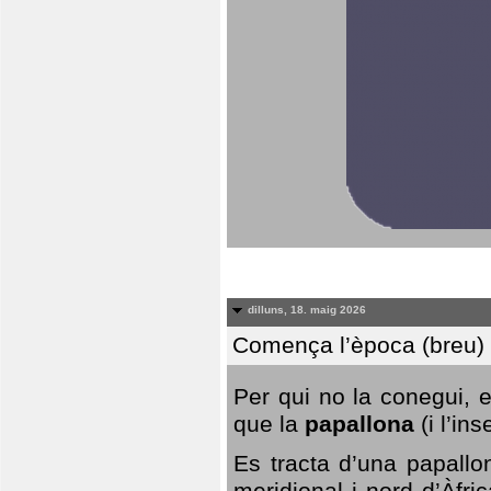
dilluns, 18. maig 2026
Comença l’època (breu) d
Per qui no la conegui, 
que la
papallona
(i l’in
Es tracta d’una papallo
meridional i nord d’Àfri