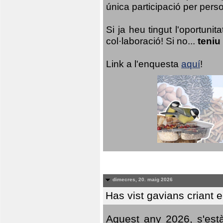
única participació per person
Si ja heu tingut l'oportuni
col·laboració! Si no...
teniu
Link a l'enquesta
aquí
!
dimecres, 20. maig 2026
Has vist gavians criant 
Aquest any 2026, s'est