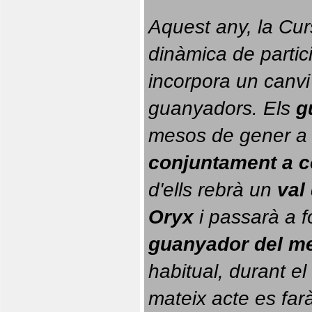
Aquest any, la Cur
dinàmica de partici
incorpora un canvi
guanyadors. 
Els 
g
conjuntament a 
d'ells rebrà un 
val
Oryx
 i passarà a f
guanyador del m
habitual, durant el 
mateix acte es farà