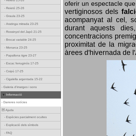
-
Reietó 25-26
oferir un espectacle qu
-
Reietó 25-26
vertiginosos dels
falc
-
Graula 23-25
acompanyat al cel, so
-
Aratinga mitrada 23-25
durant aquests dies
-
Rossinyol del Japó 21-25
concentracions premigr
-
Brocat variable 24-25
proximitat de la migra
-
Monarca 23-25
àrees d'hivernada de l
-
Papallona tigre 23-27
-
Escac ferruginós 17-25
-
Coipú 17-25
-
Cigalella argentada 15-22
-
Galeria d'imatges i sons
Informació
-
Darreres notícies
Ajuda
-
Espècies parcialment ocultes
-
Explicació dels símbols
-
FAQ