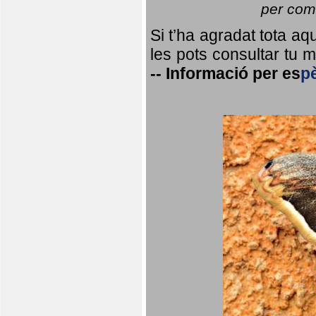
per coma
Si t’ha agradat tota a
les pots consultar tu ma
--
Informació per
es
p