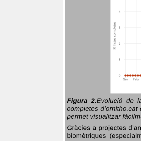
Figura 2.
Evolució de l
completes d’ornitho.cat 
permet visualitzar fàcilm
Gràcies a projectes d’a
biomètriques (especialm