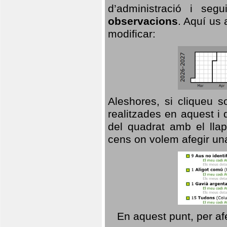
d’administració i se
observacions
. Aquí us 
modificar:
Aleshores, si cliqueu s
realitzades en aquest i
del quadrat amb el llap
cens on volem afegir un
En aquest punt, per af