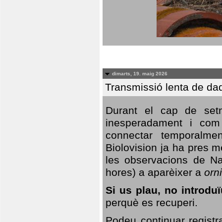
dimarts, 19. maig 2026
Transmissió lenta de da
Durant el cap de setm
inesperadament i com 
connectar temporalme
Biolovision ja ha pres 
les observacions de Na
hores) a aparèixer a
orni
Si us plau, no introd
perquè es recuperi.
Podeu continuar registr