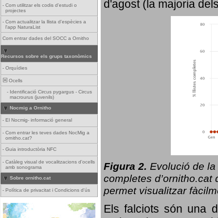
d'agost (la majoria del
-
Com utilitzar els codis d'estudi o
projectes
-
Com actualitzar la llista d'espècies a
l'app NaturaList
Com entrar dades del SOCC a Ornitho
Recursos sobre els grups taxonòmics
-
Orquídies
Ocells
-
Identificació Circus pygargus - Circus
macrourus (juvenils)
Nocmig a Ornitho
-
El Nocmig- informació general
-
Com entrar les teves dades NocMig a
ornitho.cat?
-
Guia introductòria NFC
-
Catàleg visual de vocalitzacions d'ocells
Figura 2.
Evolució de la
amb sonograma
completes d’ornitho.cat q
Sobre ornitho.cat
permet visualitzar fàcilm
-
Política de privacitat i Condicions d'ús
Els falciots són una 