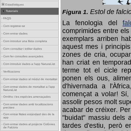
Estadístiques
Estol de falci
Figura 1.
Tutorials
-
FAQS
La fenologia del
fa
-
Com registrar-se
comprimides entre els o
-
Com entrar dades
exemplars arriben habi
-
Com introduir una llista completa
aquest mes i principis
-
Com consultar i editar dades
zones de cria, ocupan
-
Com fer consultes avançades
han criat en tempora
-
Com introduir dades a l'app NaturaList
terme tot el cicle rep
-
Verificacions
ponen els ous, alime
-
Com entrar dades al mòdul de mortalitat
d'hivernada a l'Àfric
-
Com entrar dades de mortalitat a l'app
NaturaList
començat a volar! Sí, 
-
Ornitho i les espècies amenaçades
assolir pesos molt supe
-
Com entrar dades amb localitzacions
precises
acabar de créixer. Per 
-
Com entrar llistes estàndard des de la
"buidat" massiu dels a
app
tardes d'estiu, però e
-
Com entrar dades al projecte Colònies
de Falciots