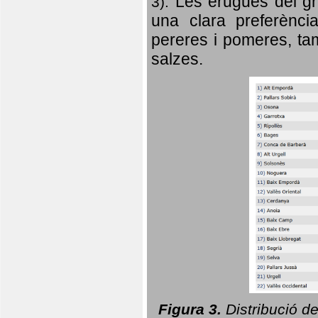
Les erugues del gr
3).
una clara preferència
pereres i pomeres, tam
salzes.
Figura 3.
Distribució d