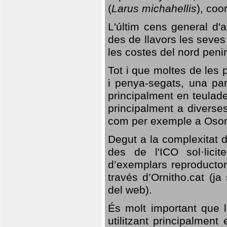
(
Larus michahellis
), coo
L'últim cens general d'a
des de llavors les seves
les costes del nord peni
Tot i que moltes de les p
i penya-segats, una par
principalment en teulad
principalment a diverses
com per exemple a Oso
Degut a la complexitat d
des de l'ICO sol·lici
d’exemplars reproductor
través d’Ornitho.cat (ja
del web).
És molt important que 
utilitzant principalment