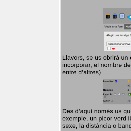
Llavors, se us obrirà un
incorporar, el nombre de
entre d’altres).
Des d’aquí només us que
exemple, un picor verd ib
sexe, la distància o ba