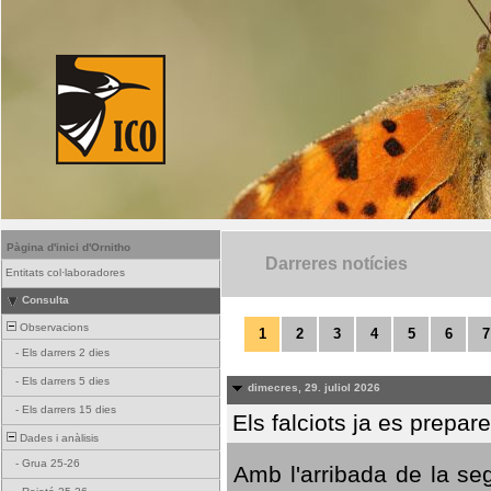
Pàgina d'inici d'Ornitho
Darreres notícies
Entitats col·laboradores
Consulta
Observacions
1
2
3
4
5
6
7
-
Els darrers 2 dies
-
Els darrers 5 dies
dimecres, 29. juliol 2026
-
Els darrers 15 dies
Els falciots ja es prepar
Dades i anàlisis
-
Grua 25-26
Amb l'arribada de la se