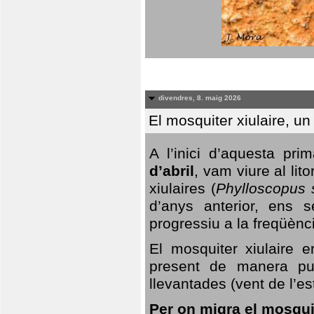
divendres, 8. maig 2026
El mosquiter xiulaire, u
A l’inici d’aquesta pr
d’abril
, vam viure al li
xiulaires (
Phylloscopus s
d’anys anterior, ens s
progressiu a la freqüènc
El mosquiter xiulaire 
present de manera pun
llevantades (vent de l’est
Per on migra el mosquit