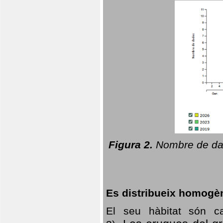
Figura 2.
Nombre de dad
Es distribueix homogè
El seu hàbitat són c